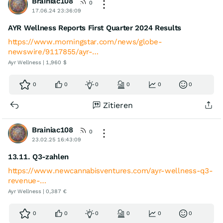
Brainiac108
0
17.06.24 23:36:09
AYR Wellness Reports First Quarter 2024 Results
https://www.morningstar.com/news/globe-
newswire/9117855/ayr-…
Ayr Wellness | 1,960 $
0
0
0
0
0
0
Zitieren
Brainiac108
0
23.02.25 16:43:09
13.11. Q3-zahlen
https://www.newcannabisventures.com/ayr-wellness-q3-
revenue-…
Ayr Wellness | 0,387 €
0
0
0
0
0
0