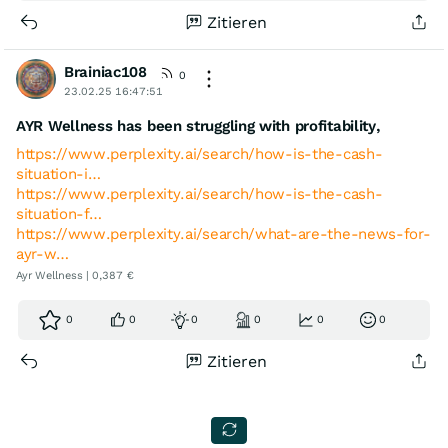
Zitieren
Brainiac108
0
23.02.25 16:47:51
AYR Wellness has been struggling with profitability,
https://www.perplexity.ai/search/how-is-the-cash-
situation-i…
https://www.perplexity.ai/search/how-is-the-cash-
situation-f…
https://www.perplexity.ai/search/what-are-the-news-for-
ayr-w…
Ayr Wellness | 0,387 €
0
0
0
0
0
0
Zitieren