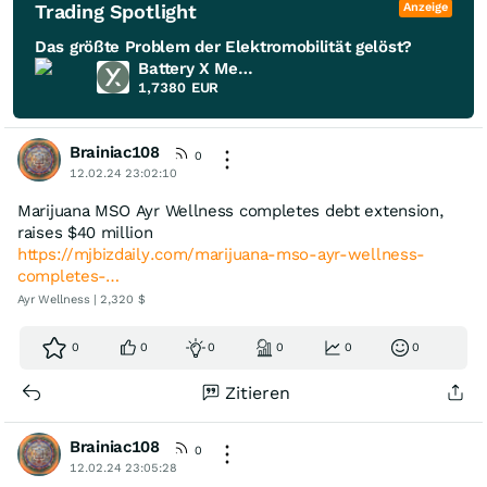
Trading Spotlight
Anzeige
Das größte Problem der Elektromobilität gelöst?
Battery X Metals
1,7380
EUR
Brainiac108
0
12.02.24 23:02:10
Marijuana MSO Ayr Wellness completes debt extension,
raises $40 million
https://mjbizdaily.com/marijuana-mso-ayr-wellness-
completes-…
Ayr Wellness | 2,320 $
0
0
0
0
0
0
Zitieren
Brainiac108
0
12.02.24 23:05:28