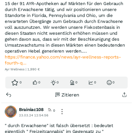
15 der 91 AYR-Apotheken auf Märkten für den Gebrauch
durch Erwachsene tätig, und wir positionieren unsere
Standorte in Florida, Pennsylvania und Ohio, um die
erwarteten Übergänge zum Gebrauch durch Erwachsene
voll auszunutzen. Wir werden unsere Fixkostenbasis in
diesen Staaten nicht wesentlich erhöhen müssen und
gehen davon aus, dass wir mit der Beschleunigung des
Umsatzwachstums in diesen Märkten einen bedeutenden
operativen Hebel generieren werden....
https://finance.yahoo.com/news/ayr-wellness-reports-
fourth-q…
Ayr Wellness | 1,990 €
0
0
0
0
0
0
Zitieren
Brainiac108
0
23.03.24 12:54:56
" durch Erwachsene" ist falsch übersetzt : bedeutet
eigentlich " Freizeitcannabis" im Gegensatz zu "