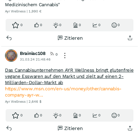
Medizinischem Cannabis"
Ayr Wellness | 1,990 €
0
0
0
0
0
0
Zitieren
Brainiac108
0
31.03.24 21:48:46
Das Cannabisunternehmen AYR Wellness bringt glutenfreie
vegane Esswaren auf den Markt und zielt auf einen 2-
Milliarden-Dollar-Markt ab
https://www.msn.com/en-us/money/other/cannabis-
company-ayr-w…
Ayr Wellness | 2,646 $
0
0
0
0
0
0
Zitieren