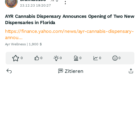
0
23.12.23 19:20:27
AYR Cannabis Dispensary Announces Opening of Two New
Dispensaries in Florida
https://finance.yahoo.com/news/ayr-cannabis-dispensary-
annou…
Ayr Wellness | 1,900 $
0
0
0
0
0
0
Zitieren