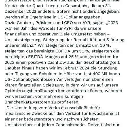
Bundesstaaten, ist Veröffentlichung der Finanzergebnisse
für das vierte Quartal und das Gesamtjahr, die am 31.
Dezember 2023 endeten. Sofern nicht anders angegeben,
werden alle Ergebnisse in US-Dollar angegeben.
David Goubert, Präsident und CEO von AYR, sagte: „2023
war ein Jahr des Wandels für AYR, da wir unsere
finanziellen und operativen Ziele umgesetzt haben –
Umsatzsteigerung, Steigerung der Rentabilität und Stärkung
unserer Bilanz.“ Wir steigerten den Umsatz um 10 %,
steigerten das bereinigte EBITDA um 51 %, steigerten die
bereinigten EBITDA-Margen auf 25 % und generierten für
2023 einen positiven Cashflow aus der Geschäftstätigkeit.
Darüber hinaus haben wir im Februar 2024 die Stundung
oder Tilgung von Schulden in Höhe von fast 400 Millionen
US-Dollar abgeschlossen Wir verfügen nun über einen
klaren finanziellen Spielraum, in dem wir uns auf unsere
Optimierungsbemühungen konzentrieren können, während
wir versuchen, von mehreren künftigen
Branchenkatalysatoren zu profitieren.
„Die Umstellung vom Verkauf ausschließlich für
medizinische Zwecke auf den Verkauf für Erwachsene ist
einer der bedeutendsten und nachweislichsten
Umsatztreiber auf jedem Cannabismarkt. Derzeit sind nur