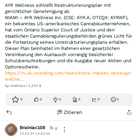
AYR Wellness schließt Restrukturierungsplan mit
gerichtlicher Genehmigung ab
MIAMI – AYR Wellness Inc. (CSE: AYR.A, OTCQX: AYRWF),
ein bekanntes US-amerikanisches Cannabisunternehmen,
hat vom Ontario Superior Court of Justice und den
staatlichen Cannabisregulierungsbehörden grünes Licht für
die Fortsetzung seines Umstrukturierungsplans erhalten.
Dieser Plan beinhaltet im Rahmen einer gesetzlichen
Vereinbarung den Austausch vorrangig besicherter
Schuldverschreibungen und die Ausgabe neuer Aktien und
Optionsscheine.
https://m.uk.investing.com/news/stock-market-news/ayr-
wellne…
Ayr Wellness | 2,320 $
0
0
0
0
0
0
Zitieren
Brainiac108
0
23.03.24 12:52:35