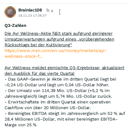
Brainiac108
0
18.11.23 17:39:37
Q3-Zahlen
Die Ayr Wellness-Aktie fällt stark aufgrund geringerer
Umsatzerwartungen aufgrund eines „vorübergehenden
Rückschlags bei der Kultivierung“
https://www.msn.com/en-us/money/markets/ayr-
wellness-stock-f…
Ayr Wellness meldet gemischte Q3-Ergebnisse; aktualisiert
den Ausblick für das vierte Quartal
- Das GAAP-Gewinn je Aktie im dritten Quartal liegt bei
-0,24 US-Dollar und liegt um 0,04 US-Dollar höher.
- Der Umsatz von 114,39 Mio. US-Dollar (+5,2 % im
Jahresvergleich) liegt um 5,74 Mio. US-Dollar zurück.
- Erwirtschaftete im dritten Quartal einen operativen
Cashflow von über 20 Millionen US-Dollar.
- Bereinigtes EBITDA steigt im Jahresvergleich um 52 % auf
28,4 Millionen US-Dollar, mit einer bereinigten EBITDA-
Marge von 25 %