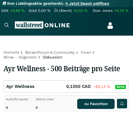
🎁 Ihre Lieblingsaktie geschenkt.
→ Jetzt Depot eröffnen
DAX
+0,69
%
Gold
0,00
%
Öl (Brent)
+0,02
%
Dow Jones
+0,25
%
Börsenforum & Community
Foren
Startseite
Börse - Allgemein
Diskussion
Ayr Wellness - 500 Beiträge pro Seite
Ayr Wellness
0,1550
CAD
-80,13
%
Aktie
Aufrufe heute:
Aktive User:
zu Favoriten
0
0