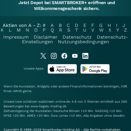
Jetzt Depot bei SMARTBROKER+ eröffnen und
Willkommensgeschenk sichern.
Aktien von A - Z:
#
A
B
C
D
E
F
G
H
I
J
K
L
M
N
O
P
Q
R
S
T
U
V
W
X
Y
Z
Impressum
Disclaimer
Datenschutz
Datenschutz-
Einstellungen
Nutzungsbedingungen
Unsere Apps:
Wenn Sie Kursdaten, Widgets oder andere Finanzinformationen benötigen, hilft
Ihnen
ARIVA
gerne.
Unsere User schätzen wallstreet-online.de: 4.8 von 5 Sternen ermittelt aus 285
Bewertungen bei www.kagels-trading.de
Zeitverzögerung der Kursdaten: Deutsche Börsen +15 Min. NASDAQ +15 Min.
NYSE +20 Min. AMEX +20 Min. Dow Jones +15 Min. Alle Angaben ohne Gewähr.
Copyright © 1998-2026 Smartbroker Holding AG - Alle Rechte vorbehalten.