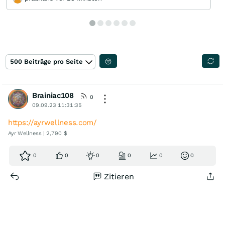
500 Beiträge pro Seite
Brainiac108
0
09.09.23 11:31:35
https://ayrwellness.com/
Ayr Wellness | 2,790 $
0
0
0
0
0
0
Zitieren