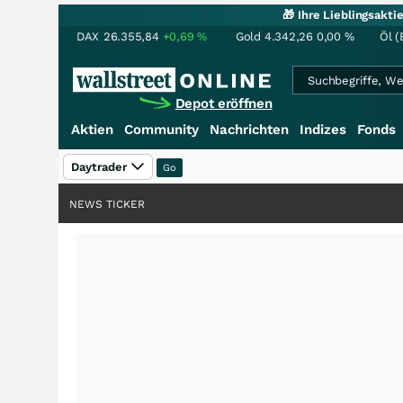
🎁 Ihre Lieblingsakt
DAX
26.355,84
+0,69
%
Gold
4.342,26
0,00
%
Öl (
Depot eröffnen
Aktien
Community
Nachrichten
Indizes
Fonds
Daytrader
NEWS TICKER