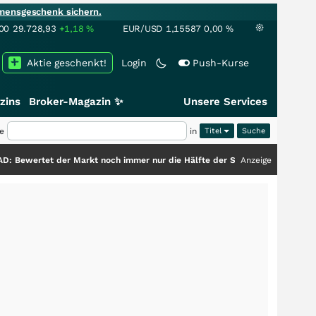
mensgeschenk sichern.
00
29.728,93
+1,18
%
EUR/USD
1,15587
0,00
%
Aktie geschenkt!
Login
Push-Kurse
zins
Broker-Magazin ✨
Unsere Services
e
in
Titel
t der Markt noch immer nur die Hälfte der Story?
+++
Anzeige