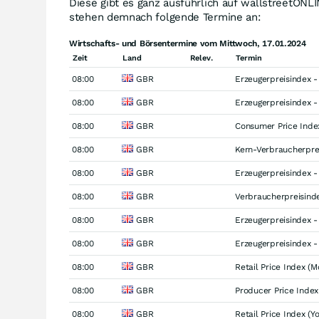
Diese gibt es ganz ausführlich auf wallstreetONL
stehen demnach folgende Termine an:
Wirtschafts- und Börsentermine vom Mittwoch, 17.01.2024
Zeit
Land
Relev.
Termin
08:00
GBR
Erzeugerpreisindex - 
08:00
GBR
Erzeugerpreisindex -
08:00
GBR
Consumer Price Inde
08:00
GBR
Kern-Verbraucherprei
08:00
GBR
Erzeugerpreisindex -
08:00
GBR
Verbraucherpreisinde
08:00
GBR
Erzeugerpreisindex -
08:00
GBR
Erzeugerpreisindex -
08:00
GBR
Retail Price Index (
08:00
GBR
Producer Price Index
08:00
GBR
Retail Price Index (Yo