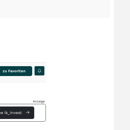
zu Favoriten
Anzeige
e ik_invest