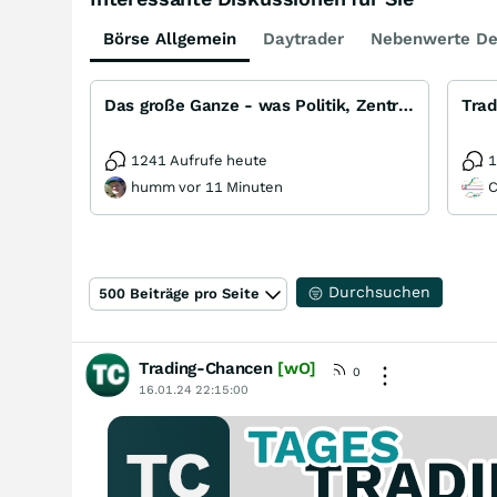
Börse Allgemein
Daytrader
Nebenwerte De
Das große Ganze - was Politik, Zentralbanken, Trends, Medien und Gesellschaft mit Aktien, Rohstoffen
Trad
1241 Aufrufe heute
1
humm vor 11 Minuten
C
Durchsuchen
500 Beiträge pro Seite
Trading-Chancen
[wO]
0
16.01.24 22:15:00