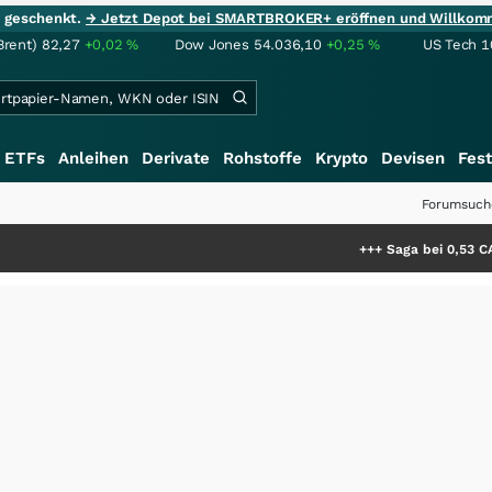
ie geschenkt.
→ Jetzt Depot bei SMARTBROKER+ eröffnen und Willkom
Brent)
82,27
+0,02
%
Dow Jones
54.036,10
+0,25
%
US Tech 1
ETFs
Anleihen
Derivate
Rohstoffe
Krypto
Devisen
Fest
Forumsuch
+++
Saga bei 0,53 CAD: Bewerte