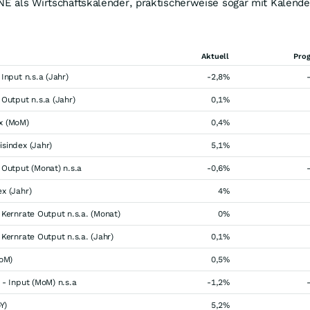
INE als Wirtschaftskalender, praktischerweise sogar mit Kalend
Aktuell
Pro
Input n.s.a (Jahr)
-2,8%
 Output n.s.a (Jahr)
0,1%
x (MoM)
0,4%
sindex (Jahr)
5,1%
 Output (Monat) n.s.a
-0,6%
x (Jahr)
4%
 Kernrate Output n.s.a. (Monat)
0%
 Kernrate Output n.s.a. (Jahr)
0,1%
MoM)
0,5%
 - Input (MoM) n.s.a
-1,2%
Y)
5,2%