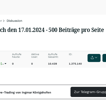
er
Diskussion
 den 17.01.2024 - 500 Beiträge pro Seite
Aufrufe
Aktive
Aufrufe
ID:
heute:
User:
Gesamt:
[wO]
0
0
10.439
1.375.140
Zur Telegram-Grupp
ive-Trading von Ingmar Königshofen