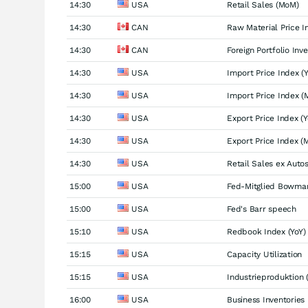
14:30
USA
Retail Sales (MoM)
14:30
CAN
Raw Material Price I
14:30
CAN
Foreign Portfolio Inv
14:30
USA
Import Price Index (Y
14:30
USA
Import Price Index 
14:30
USA
Export Price Index (Y
14:30
USA
Export Price Index (
14:30
USA
Retail Sales ex Auto
15:00
USA
Fed-Mitglied Bowman
15:00
USA
Fed's Barr speech
15:10
USA
Redbook Index (YoY)
15:15
USA
Capacity Utilization
15:15
USA
Industrieproduktion 
16:00
USA
Business Inventories