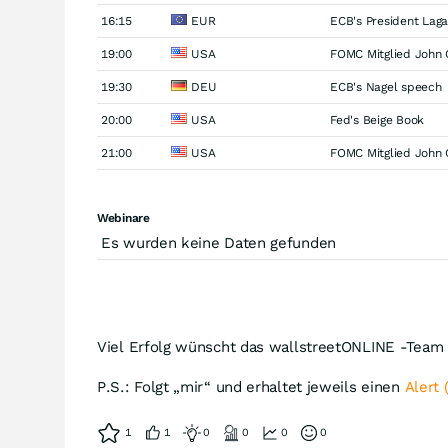
16:15
EUR
ECB's President Lag
19:00
USA
FOMC Mitglied John C
19:30
DEU
ECB's Nagel speech
20:00
USA
Fed's Beige Book
21:00
USA
FOMC Mitglied John C
Webinare
Es wurden keine Daten gefunden
Viel Erfolg wünscht das wallstreetONLINE -Team
P.S.: Folgt „mir“ und erhaltet jeweils einen
Alert 
1
1
0
0
0
0