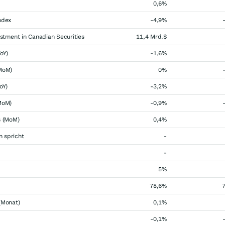
0,6%
ndex
-4,9%
estment in Canadian Securities
11,4 Mrd.$
oY)
-1,6%
(MoM)
0%
oY)
-3,2%
MoM)
-0,9%
s (MoM)
0,4%
 spricht
-
-
5%
78,6%
(Monat)
0,1%
-0,1%