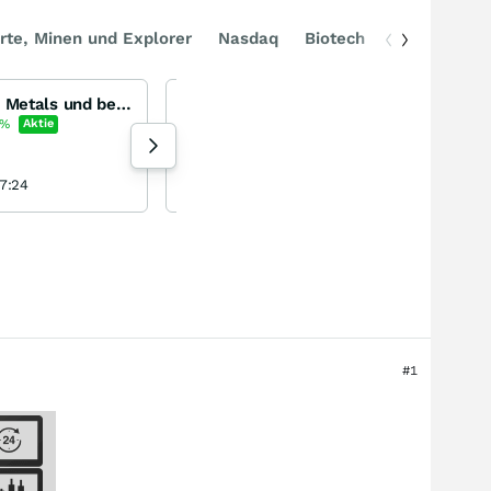
rte, Minen und Explorer
Nasdaq
Biotech
DAX
Was ist los bei Critical Metals und bei Tanbreez auf Grönland?
Hat diese Aktie noch eine Chance?!!
Coreo
%
Aktie
+2,12
%
Aktie
154 Aufrufe heute
7:24
LeipzigerJung vor 55 Minuten
#1