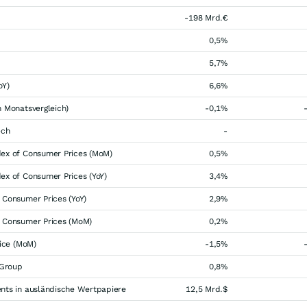
-198 Mrd.€
0,5%
5,7%
oY)
6,6%
 Monatsvergleich)
-0,1%
ech
-
ex of Consumer Prices (MoM)
0,5%
ex of Consumer Prices (YoY)
3,4%
 Consumer Prices (YoY)
2,9%
 Consumer Prices (MoM)
0,2%
rice (MoM)
-1,5%
 Group
0,8%
nts in ausländische Wertpapiere
12,5 Mrd.$