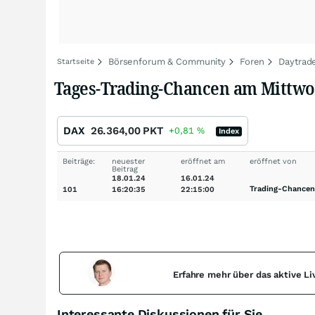
Börsenforum & Community
Foren
Daytrad
Startseite
Tages-Trading-Chancen am Mittwoch
DAX
26.364,00
PKT
+0,81
%
Index
Beiträge:
neuester
eröffnet am
eröffnet von
Beitrag
18.01.24
16.01.24
Trading-Chancen
101
16:20:35
22:15:00
Erfahre mehr über das aktive L
Interessante Diskussionen für Sie