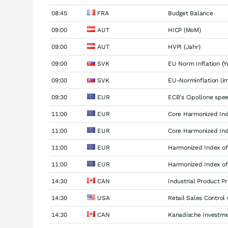
08:45
FRA
Budget Balance
09:00
AUT
HICP (MoM)
09:00
AUT
HVPI (Jahr)
09:00
SVK
EU Norm Inflation (Y
09:00
SVK
EU-Norminflation (im
09:30
EUR
ECB's Cipollone spe
11:00
EUR
Core Harmonized Ind
11:00
EUR
Core Harmonized Ind
11:00
EUR
Harmonized Index of
11:00
EUR
Harmonized Index of
14:30
CAN
Industrial Product P
14:30
USA
Retail Sales Control
14:30
CAN
Kanadische Investme