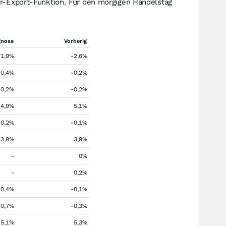
er-Export-Funktion. Für den morgigen Handelstag
gnose
Vorherig
-1,9%
-2,6%
0,4%
-0,2%
0,2%
-0,2%
4,9%
5,1%
-0,2%
-0,1%
3,8%
3,9%
-
0%
-
0,2%
0,4%
-0,1%
-0,7%
-0,3%
5,1%
5,3%