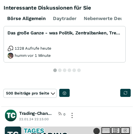
Interessante Diskussionen für Sie
Börse Allgemein
Daytrader
Nebenwerte Deutsch
Das große Ganze - was Politik, Zentralbanken, Trends, Medien und Gesellschaft mit Aktien, Rohstoffen
1228 Aufrufe heute
humm vor 1 Minute
500 Beiträge pro Seite
Trading-Chancen
[wO]
0
22.01.24 22:15:00