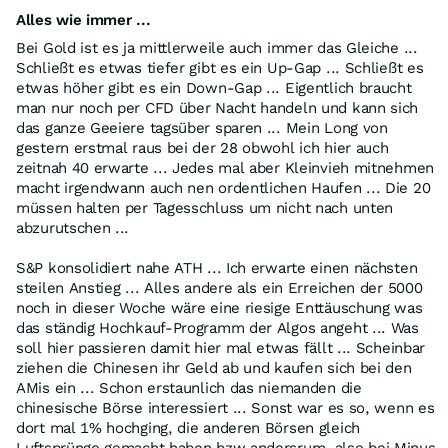
Alles wie immer ...
Bei Gold ist es ja mittlerweile auch immer das Gleiche ...
Schließt es etwas tiefer gibt es ein Up-Gap ... Schließt es
etwas höher gibt es ein Down-Gap ... Eigentlich braucht
man nur noch per CFD über Nacht handeln und kann sich
das ganze Geeiere tagsüber sparen ... Mein Long von
gestern erstmal raus bei der 28 obwohl ich hier auch
zeitnah 40 erwarte ... Jedes mal aber Kleinvieh mitnehmen
macht irgendwann auch nen ordentlichen Haufen ... Die 20
müssen halten per Tagesschluss um nicht nach unten
abzurutschen ...
S&P konsolidiert nahe ATH ... Ich erwarte einen nächsten
steilen Anstieg ... Alles andere als ein Erreichen der 5000
noch in dieser Woche wäre eine riesige Enttäuschung was
das ständig Hochkauf-Programm der Algos angeht ... Was
soll hier passieren damit hier mal etwas fällt ... Scheinbar
ziehen die Chinesen ihr Geld ab und kaufen sich bei den
AMis ein ... Schon erstaunlich das niemanden die
chinesische Börse interessiert ... Sonst war es so, wenn es
dort mal 1% hochging, die anderen Börsen gleich
Luftsprünge gemacht haben bzw andersrum, also bei Minus