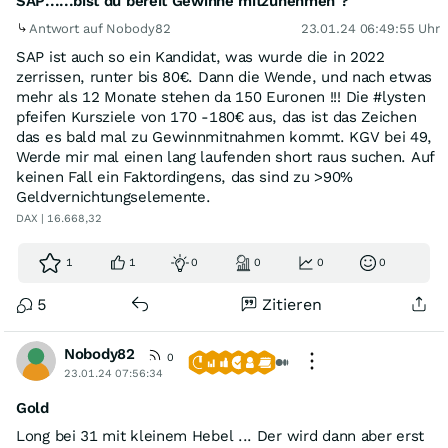
SAP......bist du bereit Gewinne mitzunehmen ?
Antwort auf Nobody82
23.01.24 06:49:55 Uhr
SAP ist auch so ein Kandidat, was wurde die in 2022
zerrissen, runter bis 80€. Dann die Wende, und nach etwas
mehr als 12 Monate stehen da 150 Euronen !!! Die #lysten
pfeifen Kursziele von 170 -180€ aus, das ist das Zeichen
das es bald mal zu Gewinnmitnahmen kommt. KGV bei 49,
Werde mir mal einen lang laufenden short raus suchen. Auf
keinen Fall ein Faktordingens, das sind zu >90%
Geldvernichtungselemente.
DAX | 16.668,32
1
1
0
0
0
0
5
Zitieren
Nobody82
0
23.01.24 07:56:34
Gold
Long bei 31 mit kleinem Hebel ... Der wird dann aber erst