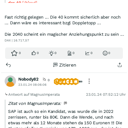
der 40
[/b]red]...
Man muss einfach immer wieder staunen was die Algos
Fast richtig gelegen ... Die 40 kommt sicherlich aber noch
so fabrizieren ...
... Dann wäre es interessant bzgl Doppletopp ...
Die 2040 scheint ein magischer Anziehungspunkt zu sein ...
DAX | 16.717,57
0
0
0
0
0
0
Zitieren
Nobody82
0
23.01.24 08:06:06
Antwort auf MagnusImperata
23.01.24 07:52:12 Uhr
Zitat von MagnusImperata:
SAP ist auch so ein Kandidat, was wurde die in 2022
zerrissen, runter bis 80€. Dann die Wende, und nach
etwas mehr als 12 Monate stehen da 150 Euronen !!! Die