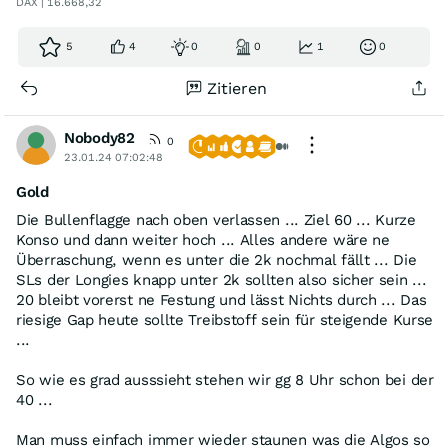
DAX | 16.668,32
5
4
0
0
1
0
Zitieren
Nobody82
0
23.01.24 07:02:48
Gold
Die Bullenflagge nach oben verlassen ... Ziel 60 ... Kurze
Konso und dann weiter hoch ... Alles andere wäre ne
Überraschung, wenn es unter die 2k nochmal fällt ... Die
SLs der Longies knapp unter 2k sollten also sicher sein ...
20 bleibt vorerst ne Festung und lässt Nichts durch ... Das
riesige Gap heute sollte Treibstoff sein für steigende Kurse
...
So wie es grad ausssieht stehen wir gg 8 Uhr schon bei der
40 ...
Man muss einfach immer wieder staunen was die Algos so