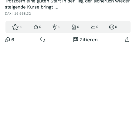
Trotzdem eine guten Start in den Tag der sicherlich wieder
steigende Kurse bringt ...
DAX | 16.668,32
1
0
1
0
0
0
6
Zitieren