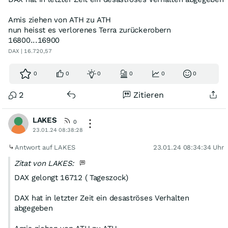
Amis ziehen von ATH zu ATH
nun heisst es verlorenes Terra zurückerobern
16800...16900
DAX | 16.720,57
0
0
0
0
0
0
2
Zitieren
LAKES
0
23.01.24 08:38:28
Antwort auf LAKES
23.01.24 08:34:34 Uhr
Zitat von LAKES:
DAX gelongt 16712 ( Tageszock)
DAX hat in letzter Zeit ein desaströses Verhalten
abgegeben