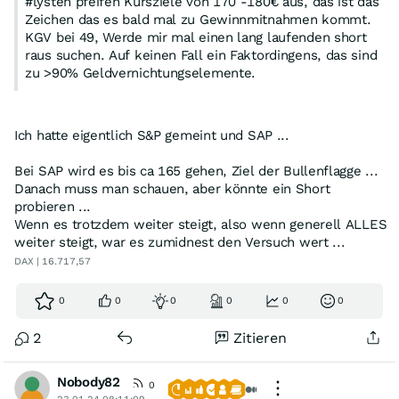
#lysten pfeifen Kursziele von 170 -180€ aus, das ist das
Zeichen das es bald mal zu Gewinnmitnahmen kommt.
KGV bei 49, Werde mir mal einen lang laufenden short
raus suchen. Auf keinen Fall ein Faktordingens, das sind
zu >90% Geldvernichtungselemente.
Ich hatte eigentlich S&P gemeint und SAP ...
Bei SAP wird es bis ca 165 gehen, Ziel der Bullenflagge ...
Danach muss man schauen, aber könnte ein Short
probieren ...
Wenn es trotzdem weiter steigt, also wenn generell ALLES
weiter steigt, war es zumidnest den Versuch wert ...
DAX | 16.717,57
0
0
0
0
0
0
2
Zitieren
Nobody82
0