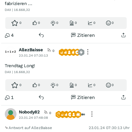
fabrizieren ...
DAX | 16.668,32
0
0
0
0
0
0
4
Zitieren
AllezBaisse
0
23.01.24 07:30:13
Trendtag Long!
DAX | 16.668,32
0
0
0
0
0
0
1
Zitieren
Nobody82
0
23.01.24 07:48:08
Antwort auf AllezBaisse
23.01.24 07:30:13 Uhr