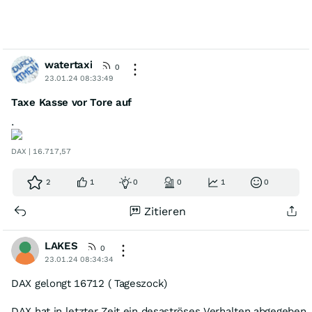
watertaxi
0
23.01.24 08:33:49
Taxe Kasse vor Tore auf
.
DAX | 16.717,57
2
1
0
0
1
0
Zitieren
LAKES
0
23.01.24 08:34:34
DAX gelongt 16712 ( Tageszock)
DAX hat in letzter Zeit ein desaströses Verhalten abgegeben