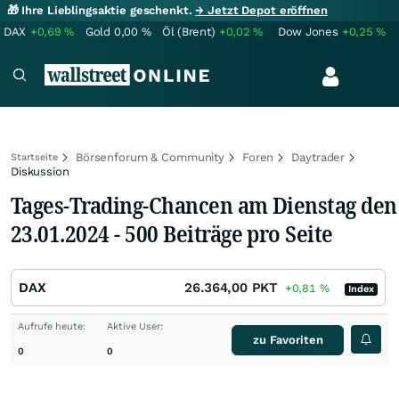
🎁 Ihre Lieblingsaktie geschenkt.
→ Jetzt Depot eröffnen
DAX
+0,69
%
Gold
0,00
%
Öl (Brent)
+0,02
%
Dow Jones
+0,25
%
Börsenforum & Community
Foren
Daytrader
Startseite
Diskussion
Tages-Trading-Chancen am Dienstag den
23.01.2024 - 500 Beiträge pro Seite
DAX
26.364,00
PKT
+0,81
%
Index
Aufrufe heute:
Aktive User:
zu Favoriten
0
0