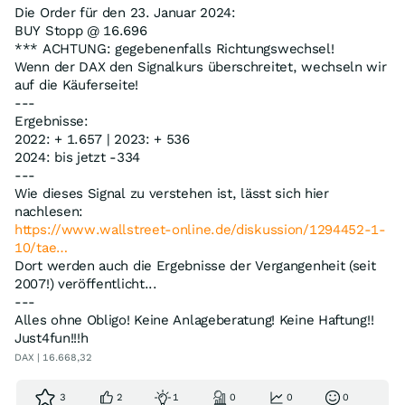
Die Order für den 23. Januar 2024:
BUY Stopp @ 16.696
*** ACHTUNG: gegebenenfalls Richtungswechsel!
Wenn der DAX den Signalkurs überschreitet, wechseln wir
auf die Käuferseite!
---
Ergebnisse:
2022: + 1.657 | 2023: + 536
2024: bis jetzt -334
---
Wie dieses Signal zu verstehen ist, lässt sich hier
nachlesen:
https://www.wallstreet-online.de/diskussion/1294452-1-
10/tae…
Dort werden auch die Ergebnisse der Vergangenheit (seit
2007!) veröffentlicht...
---
Alles ohne Obligo! Keine Anlageberatung! Keine Haftung!!
Just4fun!!!h
DAX | 16.668,32
3
2
1
0
0
0