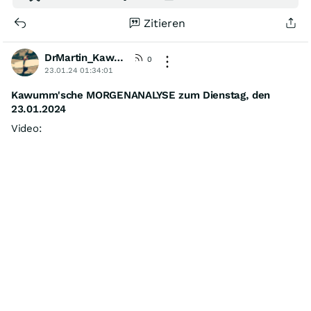
Zitieren
DrMartin_Kawumm
[KommA]
0
23.01.24 01:34:01
Kawumm'sche MORGENANALYSE zum Dienstag, den
23.01.2024
Video: