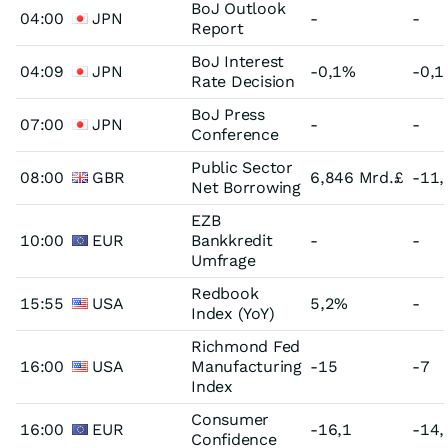
BoJ Outlook
04:00
JPN
-
-
Report
BoJ Interest
04:09
JPN
-0,1%
-0,
Rate Decision
BoJ Press
07:00
JPN
-
-
Conference
Public Sector
08:00
GBR
6,846 Mrd.£
-11,
Net Borrowing
EZB
10:00
EUR
Bankkredit
-
-
Umfrage
Redbook
15:55
USA
5,2%
-
Index (YoY)
Richmond Fed
16:00
USA
Manufacturing
-15
-7
Index
Consumer
16:00
EUR
-16,1
-14,
Confidence