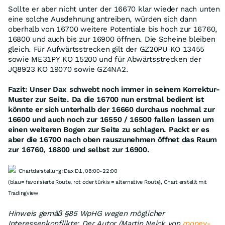
Sollte er aber nicht unter der 16670 klar wieder nach unten
eine solche Ausdehnung antreiben, würden sich dann
oberhalb von 16700 weitere Potentiale bis hoch zur 16760,
16800 und auch bis zur 16900 öffnen. Die Scheine bleiben
gleich. Für Aufwärtsstrecken gilt der GZ20PU KO 13455
sowie ME31PY KO 15200 und für Abwärtsstrecken der
JQ8923 KO 19070 sowie GZ4NA2.
Fazit: Unser Dax schwebt noch immer in seinem Korrektur-
Muster zur Seite. Da die 16700 nun erstmal bedient ist
könnte er sich unterhalb der 16660 durchaus nochmal zur
16600 und auch noch zur 16550 / 16500 fallen lassen um
einen weiteren Bogen zur Seite zu schlagen. Packt er es
aber die 16700 nach oben rauszunehmen öffnet das Raum
zur 16760, 16800 und selbst zur 16900.
Chartdarstellung: Dax D1, 08:00-22:00
(blau= favorisierte Route, rot oder türkis = alternative Route), Chart erstellt mit
Tradingview
Hinweis gemäß §85 WpHG wegen möglicher
Interessenkonflikte: Der Autor (Martin Neick von
money-