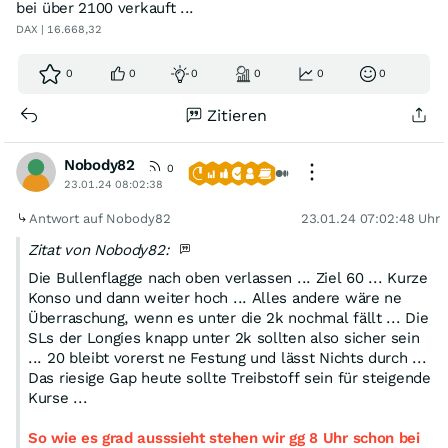
bei über 2100 verkauft ...
DAX | 16.668,32
0
0
0
0
0
0
Zitieren
Nobody82
0
23.01.24 08:02:38
Antwort auf Nobody82
23.01.24 07:02:48 Uhr
Zitat von Nobody82:
Die Bullenflagge nach oben verlassen ... Ziel 60 ... Kurze
Konso und dann weiter hoch ... Alles andere wäre ne
Überraschung, wenn es unter die 2k nochmal fällt ... Die
SLs der Longies knapp unter 2k sollten also sicher sein
... 20 bleibt vorerst ne Festung und lässt Nichts durch ...
Das riesige Gap heute sollte Treibstoff sein für steigende
Kurse ...
So wie es grad ausssieht stehen wir gg 8 Uhr schon bei