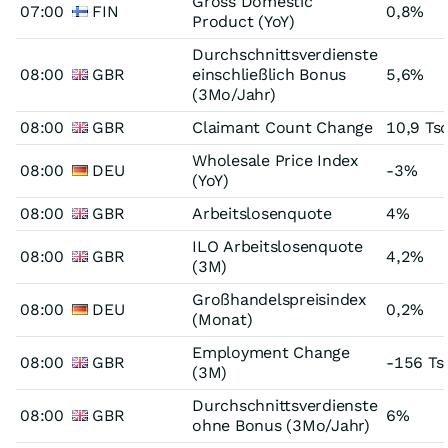
Gross Domestic
07:00
FIN
0,8%
Product (YoY)
Durchschnittsverdienste
08:00
GBR
einschließlich Bonus
5,6%
(3Mo/Jahr)
08:00
GBR
Claimant Count Change
10,9 Tsd
Wholesale Price Index
08:00
DEU
-3%
(YoY)
08:00
GBR
Arbeitslosenquote
4%
ILO Arbeitslosenquote
08:00
GBR
4,2%
(3M)
Großhandelspreisindex
08:00
DEU
0,2%
(Monat)
Employment Change
08:00
GBR
-156 Ts
(3M)
Durchschnittsverdienste
08:00
GBR
6%
ohne Bonus (3Mo/Jahr)