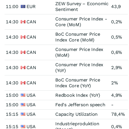
ZEW Survey – Economic
11:00
EUR
43,9
Sentiment
Consumer Price Index -
14:30
CAN
0,2%
Core (MoM)
BoC Consumer Price
14:30
CAN
0,5%
Index Core (MoM)
Consumer Price Index
14:30
CAN
0,6%
(MoM)
Consumer Price Index
14:30
CAN
2,9%
(YoY)
BoC Consumer Price
14:30
CAN
2%
Index Core (YoY)
15:00
USA
Redbook Index (YoY)
4,9%
15:00
USA
Fed's Jefferson speech
-
15:15
USA
Capacity Utilization
78,4%
Industrieproduktion
15:15
USA
0,4%