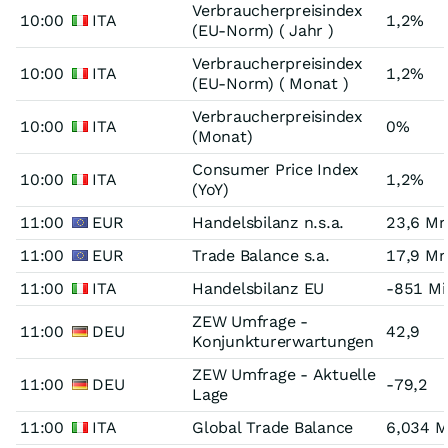
Verbraucherpreisindex
10:00
ITA
1,2%
(EU-Norm) ( Jahr )
Verbraucherpreisindex
10:00
ITA
1,2%
(EU-Norm) ( Monat )
Verbraucherpreisindex
10:00
ITA
0%
(Monat)
Consumer Price Index
10:00
ITA
1,2%
(YoY)
11:00
EUR
Handelsbilanz n.s.a.
23,6 Mr
11:00
EUR
Trade Balance s.a.
17,9 Mr
11:00
ITA
Handelsbilanz EU
-851 Mi
ZEW Umfrage -
11:00
DEU
42,9
Konjunkturerwartungen
ZEW Umfrage - Aktuelle
11:00
DEU
-79,2
Lage
11:00
ITA
Global Trade Balance
6,034 M