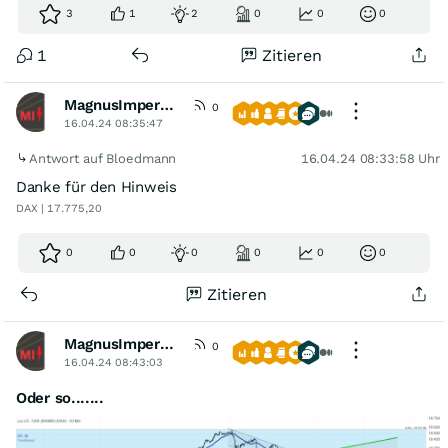
3
1
2
0
0
0
1
Zitieren
MagnusImperata
0
16.04.24 08:35:47
Antwort auf Bloedmann
16.04.24 08:33:58 Uhr
Danke für den Hinweis
DAX | 17.775,20
0
0
0
0
0
0
Zitieren
MagnusImperata
0
16.04.24 08:43:03
Oder so.......