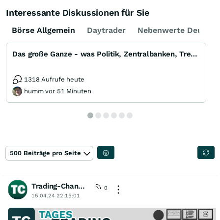
Interessante Diskussionen für Sie
Börse Allgemein
Daytrader
Nebenwerte Deutsch
Das große Ganze - was Politik, Zentralbanken, Trends, Medien und Gesellschaft mit Aktien, Rohstoffen
1318 Aufrufe heute
humm vor 51 Minuten
500 Beiträge pro Seite
Trading-Chancen
[wO]
0
15.04.24 22:15:01