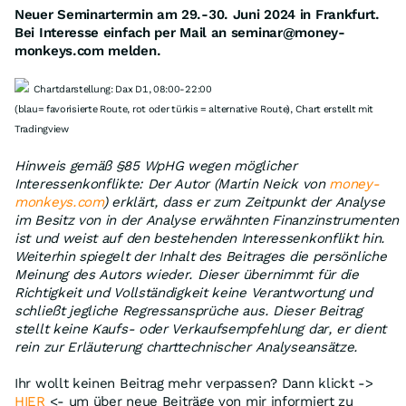
Neuer Seminartermin am 29.-30. Juni 2024 in Frankfurt.
Bei Interesse einfach per Mail an seminar@money-
monkeys.com melden.
Chartdarstellung: Dax D1, 08:00-22:00
(blau= favorisierte Route, rot oder türkis = alternative Route), Chart erstellt mit
Tradingview
Hinweis gemäß §85 WpHG wegen möglicher
Interessenkonflikte: Der Autor (Martin Neick von
money-
monkeys.com
) erklärt, dass er zum Zeitpunkt der Analyse
im Besitz von in der Analyse erwähnten Finanzinstrumenten
ist und weist auf den bestehenden Interessenkonflikt hin.
Weiterhin spiegelt der Inhalt des Beitrages die persönliche
Meinung des Autors wieder. Dieser übernimmt für die
Richtigkeit und Vollständigkeit keine Verantwortung und
schließt jegliche Regressansprüche aus. Dieser Beitrag
stellt keine Kaufs- oder Verkaufsempfehlung dar, er dient
rein zur Erläuterung charttechnischer Analyseansätze.
Ihr wollt keinen Beitrag mehr verpassen? Dann klickt ->
HIER
<- um über neue Beiträge von mir informiert zu