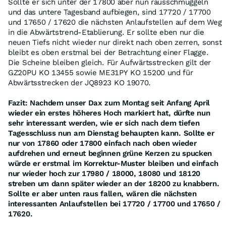
Sollte er sich unter der 17800 aber nun rausschmuggeln
und das untere Tagesband aufbiegen, sind 17720 / 17700
und 17650 / 17620 die nächsten Anlaufstellen auf dem Weg
in die Abwärtstrend-Etablierung. Er sollte eben nur die
neuen Tiefs nicht wieder nur direkt nach oben zerren, sonst
bleibt es oben erstmal bei der Betrachtung einer Flagge.
Die Scheine bleiben gleich. Für Aufwärtsstrecken gilt der
GZ20PU KO 13455 sowie ME31PY KO 15200 und für
Abwärtsstrecken der JQ8923 KO 19070.
Fazit: Nachdem unser Dax zum Montag seit Anfang April
wieder ein erstes höheres Hoch markiert hat, dürfte nun
sehr interessant werden, wie er sich nach dem tiefen
Tagesschluss nun am Dienstag behaupten kann. Sollte er
nur von 17860 oder 17800 einfach nach oben wieder
aufdrehen und erneut beginnen grüne Kerzen zu spucken
würde er erstmal im Korrektur-Muster bleiben und einfach
nur wieder hoch zur 17980 / 18000, 18080 und 18120
streben um dann später wieder an der 18200 zu knabbern.
Sollte er aber unten raus fallen, wären die nächsten
interessanten Anlaufstellen bei 17720 / 17700 und 17650 /
17620.