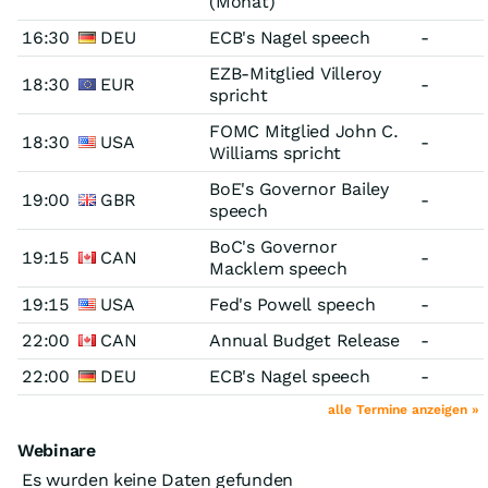
(Monat)
16:30
DEU
ECB's Nagel speech
-
EZB-Mitglied Villeroy
18:30
EUR
-
spricht
FOMC Mitglied John C.
18:30
USA
-
Williams spricht
BoE's Governor Bailey
19:00
GBR
-
speech
BoC's Governor
19:15
CAN
-
Macklem speech
19:15
USA
Fed's Powell speech
-
22:00
CAN
Annual Budget Release
-
22:00
DEU
ECB's Nagel speech
-
alle Termine anzeigen »
Webinare
Es wurden keine Daten gefunden