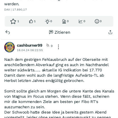
werden.
DAX | 17.890,17
1
1
0
0
0
0
Zitieren
cashburner99
0
16.04.24 06:22:55
Nach dem gestrigen Fehlausbruch auf der Oberseite mit
anschließendem Abverkauf ging es auch im Nachthandel
weiter südwärts..... aktuelle IG Indikation bei 17.770
Damit dann wohl auch die langfristige Aufwärts-TL ab
Herbst letzten Jahres endgültig gebrochen.
Somit sollte gleich am Morgen die untere Kante des Kanals
von Magnus im Focus stehen. Wenn diese fällt, scheinen
mir die kommenden Ziele am besten per Fibo RT's
auszumachen zu sein.
Der Schwoob hatte diese Idee ja bereits gestern Abend
vorgestellt, leider ohne seinen Ausgangspunkt zu nennen.