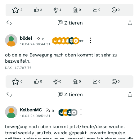
3
2
1
0
0
0
Zitieren
bödel
0
16.04.24 08:44:31
ob de eine Bewegung nach oben kommt ist sehr zu
bezweifeln.
DAX | 17.797,76
0
0
0
0
0
0
Zitieren
KolbenMC
0
16.04.24 08:51:31
bewegung nach oben kommt jetzt/heute/diese woche.
trend weekly jan/feb. wurde gepeakt. erwarte impulse.