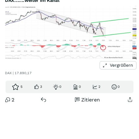
DAX.......weiter im Kanal
Vergrößern
DAX | 17.890,17
5
3
0
0
2
0
2
Zitieren