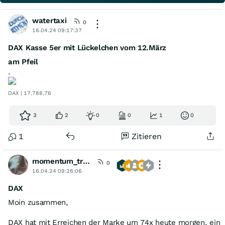
watertaxi
0
16.04.24 09:17:37
DAX Kasse 5er mit Lückelchen vom 12.März
am Pfeil
.
DAX | 17.788,76
3
2
0
0
1
0
1
Zitieren
momentum_trader
0
16.04.24 09:26:06
DAX
Moin zusammen,
DAX hat mit Erreichen der Marke um 74x heute morgen, ein