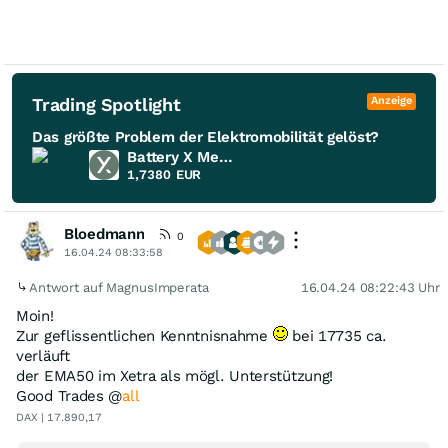
Trading Spotlight
Anzeige
Das größte Problem der Elektromobilität gelöst?
Battery X Metals
1,7380
EUR
Bloedmann
0
16.04.24 08:33:58
Antwort auf MagnusImperata
16.04.24 08:22:43 Uhr
Moin!
Zur geflissentlichen Kenntnisnahme
bei 17735 ca.
verläuft
der EMA50 im Xetra als mögl. Unterstützung!
Good Trades @
all
DAX | 17.890,17