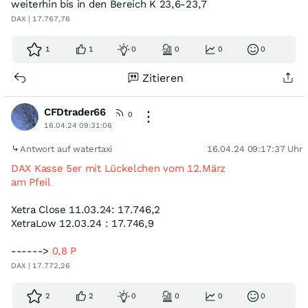
weiterhin bis in den Bereich K 23,6-23,7
DAX | 17.767,76
1
1
0
0
0
0
Zitieren
CFDtrader66
0
16.04.24 09:31:06
Antwort auf watertaxi
16.04.24 09:17:37 Uhr
DAX Kasse 5er mit Lückelchen vom 12.März
am Pfeil
Xetra Close 11.03.24: 17.746,2
XetraLow 12.03.24 : 17.746,9
------>
0,8 P
DAX | 17.772,26
2
2
0
0
0
0