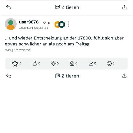
Zitieren
user9876
0
16.04.24 09:32:11
.. und wieder Entscheidung an der 17800, fühlt sich aber
etwas schwächer an als noch am Freitag
DAX | 17.770,76
0
0
0
0
0
0
Zitieren