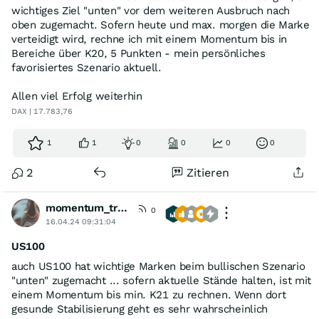
wichtiges Ziel "unten" vor dem weiteren Ausbruch nach
oben zugemacht. Sofern heute und max. morgen die Marke
verteidigt wird, rechne ich mit einem Momentum bis in
Bereiche über K20, 5 Punkten - mein persönliches
favorisiertes Szenario aktuell.
Allen viel Erfolg weiterhin
DAX | 17.783,76
1
1
0
0
0
0
2
Zitieren
momentum_trader
0
16.04.24 09:31:04
US100
auch US100 hat wichtige Marken beim bullischen Szenario
"unten" zugemacht ... sofern aktuelle Stände halten, ist mit
einem Momentum bis min. K21 zu rechnen. Wenn dort
gesunde Stabilisierung geht es sehr wahrscheinlich