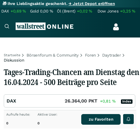
🎁 Ihre Lieblingsaktie geschenkt.
→ Jetzt Depot eröffnen
DAX
+0,69
%
Gold
0,00
%
Öl (Brent)
+0,02
%
Dow Jones
+0,25
%
Börsenforum & Community
Foren
Daytrader
Startseite
Diskussion
Tages-Trading-Chancen am Dienstag den
16.04.2024 - 500 Beiträge pro Seite
DAX
26.364,00
PKT
+0,81
%
Index
Aufrufe heute:
Aktive User:
zu Favoriten
0
0