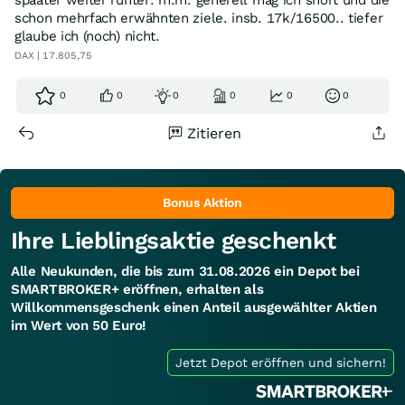
spääter weiter runter. m.m. generell mag ich short und die
schon mehrfach erwähnten ziele. insb. 17k/16500.. tiefer
glaube ich (noch) nicht.
DAX | 17.805,75
0
0
0
0
0
0
Zitieren
Bonus Aktion
Ihre Lieblingsaktie geschenkt
Alle Neukunden, die bis zum 31.08.2026 ein Depot bei
SMARTBROKER+ eröffnen, erhalten als
Willkommensgeschenk einen Anteil ausgewählter Aktien
im Wert von 50 Euro!
Jetzt Depot eröffnen und sichern!