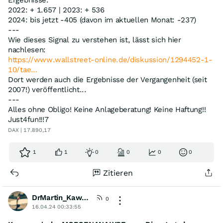
2022: + 1.657 | 2023: + 536
2024: bis jetzt -405 (davon im aktuellen Monat: -237)
---
Wie dieses Signal zu verstehen ist, lässt sich hier
nachlesen:
https://www.wallstreet-online.de/diskussion/1294452-1-
10/tae…
Dort werden auch die Ergebnisse der Vergangenheit (seit
2007!) veröffentlicht...
---
Alles ohne Obligo! Keine Anlageberatung! Keine Haftung!!
Just4fun!!!7
DAX | 17.890,17
1
1
0
0
0
0
Zitieren
DrMartin_Kawumm
[KommA]
0
16.04.24 00:33:55