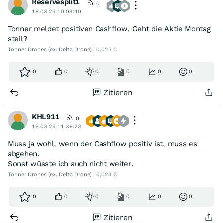
Reservesplit1
0
16.03.25 10:09:40
Tonner meldet positiven Cashflow. Geht die Aktie Montag
steil?
Tonner Drones (ex. Delta Drone) | 0,023 €
0
0
0
0
0
0
Zitieren
KHL911
0
16.03.25 11:36:23
Muss ja wohl, wenn der Cashflow positiv ist, muss es
abgehen.
Sonst wüsste ich auch nicht weiter.
Tonner Drones (ex. Delta Drone) | 0,023 €
0
0
0
0
0
0
Zitieren