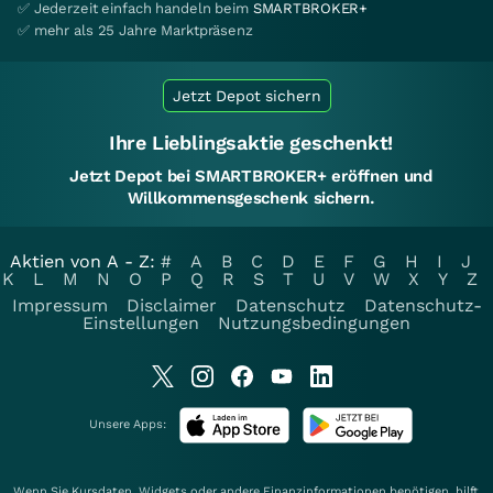
✅ Jederzeit einfach handeln beim
SMARTBROKER+
✅ mehr als 25 Jahre Marktpräsenz
Jetzt Depot sichern
Ihre Lieblingsaktie geschenkt!
Jetzt Depot bei SMARTBROKER+ eröffnen und
Willkommensgeschenk sichern.
Aktien von A - Z:
#
A
B
C
D
E
F
G
H
I
J
K
L
M
N
O
P
Q
R
S
T
U
V
W
X
Y
Z
Impressum
Disclaimer
Datenschutz
Datenschutz-
Einstellungen
Nutzungsbedingungen
Unsere Apps:
Wenn Sie Kursdaten, Widgets oder andere Finanzinformationen benötigen, hilft