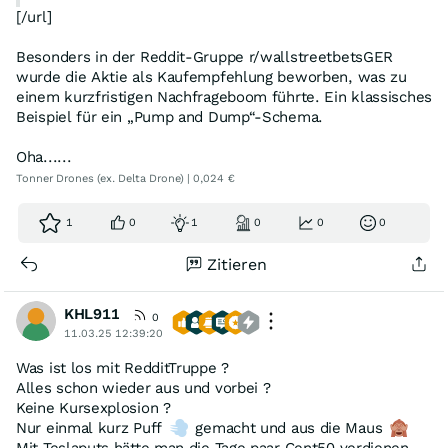
[/url]
Besonders in der Reddit-Gruppe r/wallstreetbetsGER
wurde die Aktie als Kaufempfehlung beworben, was zu
einem kurzfristigen Nachfrageboom führte. Ein klassisches
Beispiel für ein „Pump and Dump“-Schema.
Oha......
Tonner Drones (ex. Delta Drone) | 0,024 €
1
0
1
0
0
0
Zitieren
KHL911
0
11.03.25 12:39:20
Was ist los mit RedditTruppe ?
Alles schon wieder aus und vorbei ?
Keine Kursexplosion ?
Nur einmal kurz Puff
gemacht und aus die Maus