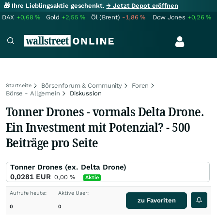
🎁 Ihre Lieblingsaktie geschenkt.
→ Jetzt Depot eröffnen
DAX
+0,68
%
Gold
+2,55
%
Öl (Brent)
-1,86
%
Dow Jones
+0,26
%
Börsenforum & Community
Foren
Startseite
Börse - Allgemein
Diskussion
Tonner Drones - vormals Delta Drone.
Ein Investment mit Potenzial? - 500
Beiträge pro Seite
Tonner Drones (ex. Delta Drone)
0,0281
EUR
0,00
%
Aktie
Aufrufe heute:
Aktive User:
zu Favoriten
0
0