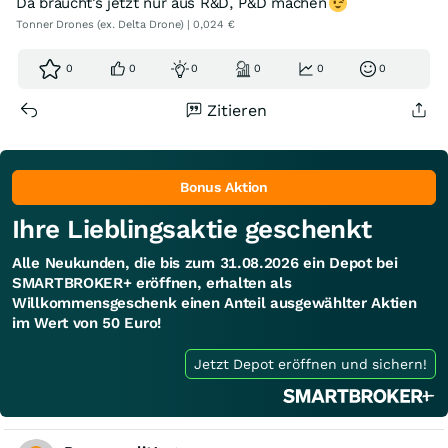
Da braucht’s jetzt nur aus R&D, P&D machen
Tonner Drones (ex. Delta Drone) | 0,024 €
0
0
0
0
0
0
Zitieren
Bonus Aktion
Ihre Lieblingsaktie geschenkt
Alle Neukunden, die bis zum 31.08.2026 ein Depot bei
SMARTBROKER+ eröffnen, erhalten als
Willkommensgeschenk einen Anteil ausgewählter Aktien
im Wert von 50 Euro!
Jetzt Depot eröffnen und sichern!