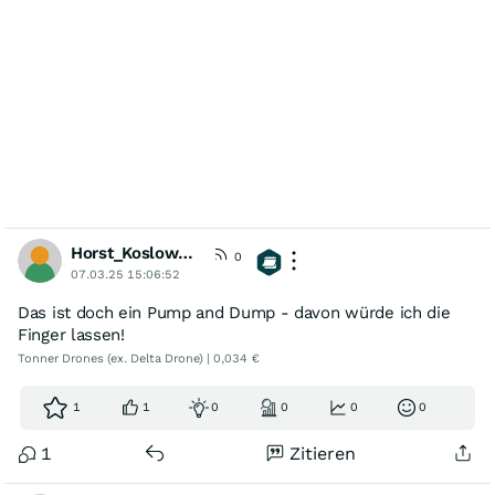
Horst_Koslowski
0
07.03.25 15:06:52
Das ist doch ein Pump and Dump - davon würde ich die
Finger lassen!
Tonner Drones (ex. Delta Drone) | 0,034 €
1
1
0
0
0
0
1
Zitieren