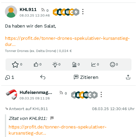
KHL911
0
08.03.25 12:30:46
Da haben wir den Salat,
https://profit.de/tonner-drones-spekulativer-kursanstieg-
dur…
Tonner Drones (ex. Delta Drone) | 0,024 €
0
0
0
0
0
0
1
Zitieren
Hufeisenmagnet
0
09.03.25 09:11:26
Antwort auf KHL911
08.03.25 12:30:46 Uhr
Zitat von KHL911:
https://profit.de/tonner-drones-spekulativer-
kursanstieg-dur…