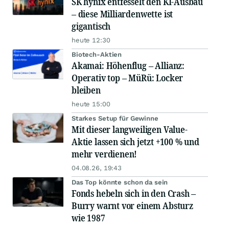
SK hynix entfesselt den KI-Ausbau
– diese Milliardenwette ist
gigantisch
heute 12:30
Biotech-Aktien
Akamai: Höhenflug – Allianz:
Operativ top – MüRü: Locker
bleiben
heute 15:00
Starkes Setup für Gewinne
Mit dieser langweiligen Value-
Aktie lassen sich jetzt +100 % und
mehr verdienen!
04.08.26, 19:43
Das Top könnte schon da sein
Fonds hebeln sich in den Crash –
Burry warnt vor einem Absturz
wie 1987