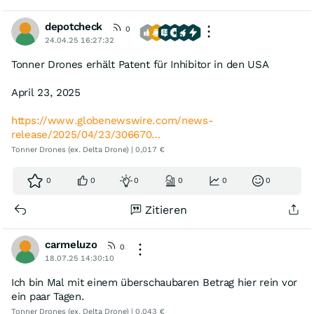
depotcheck
0
24.04.25 16:27:32
Tonner Drones erhält Patent für Inhibitor in den USA
April 23, 2025
https://www.globenewswire.com/news-
release/2025/04/23/306670…
Tonner Drones (ex. Delta Drone) | 0,017 €
0
0
0
0
0
0
Zitieren
carmeluzo
0
18.07.25 14:30:10
Ich bin Mal mit einem überschaubaren Betrag hier rein vor
ein paar Tagen.
Tonner Drones (ex. Delta Drone) | 0,043 €