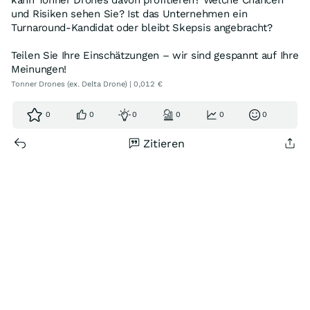
kann Tonner Drones davon profitieren? Welche Chancen
und Risiken sehen Sie? Ist das Unternehmen ein
Turnaround-Kandidat oder bleibt Skepsis angebracht?
Teilen Sie Ihre Einschätzungen – wir sind gespannt auf Ihre
Meinungen!
Tonner Drones (ex. Delta Drone) | 0,012 €
0
0
0
0
0
0
Zitieren