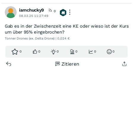
iamchucky9
0
08.03.25 11:27:49
Gab es in der Zwischenzeit eine KE oder wieso ist der Kurs
um über 95% eingebrochen?
Tonner Drones (ex. Delta Drone) | 0,024 €
0
0
0
0
0
0
Zitieren