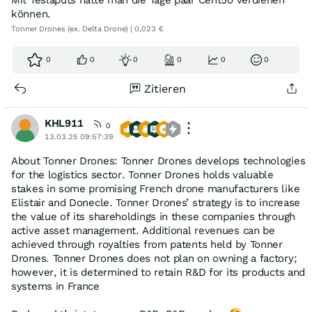
Mit Teslaputs hätte man die Tage paar Cent50 verdienen
können.
Tonner Drones (ex. Delta Drone) | 0,023 €
0
0
0
0
0
0
Zitieren
KHL911
0
13.03.25 09:57:39
About Tonner Drones: Tonner Drones develops technologies
for the logistics sector. Tonner Drones holds valuable
stakes in some promising French drone manufacturers like
Elistair and Donecle. Tonner Drones’ strategy is to increase
the value of its shareholdings in these companies through
active asset management. Additional revenues can be
achieved through royalties from patents held by Tonner
Drones. Tonner Drones does not plan on owning a factory;
however, it is determined to retain R&D for its products and
systems in France