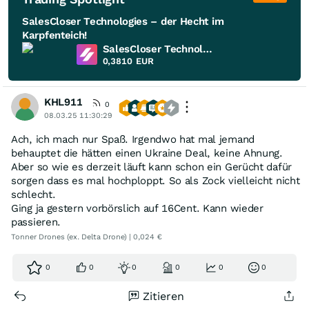
SalesCloser Technologies – der Hecht im
Karpfenteich!
SalesCloser Technologies
0,3810
EUR
KHL911
0
08.03.25 11:30:29
Ach, ich mach nur Spaß. Irgendwo hat mal jemand
behauptet die hätten einen Ukraine Deal, keine Ahnung.
Aber so wie es derzeit läuft kann schon ein Gerücht dafür
sorgen dass es mal hochploppt. So als Zock vielleicht nicht
schlecht.
Ging ja gestern vorbörslich auf 16Cent. Kann wieder
passieren.
Tonner Drones (ex. Delta Drone) | 0,024 €
0
0
0
0
0
0
Zitieren