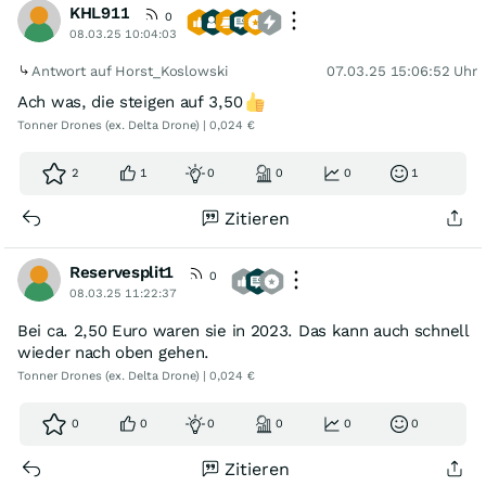
KHL911
0
08.03.25 10:04:03
Antwort auf Horst_Koslowski
07.03.25 15:06:52 Uhr
Ach was, die steigen auf 3,50
Tonner Drones (ex. Delta Drone) | 0,024 €
2
1
0
0
0
1
Zitieren
Reservesplit1
0
08.03.25 11:22:37
Bei ca. 2,50 Euro waren sie in 2023. Das kann auch schnell
wieder nach oben gehen.
Tonner Drones (ex. Delta Drone) | 0,024 €
0
0
0
0
0
0
Zitieren