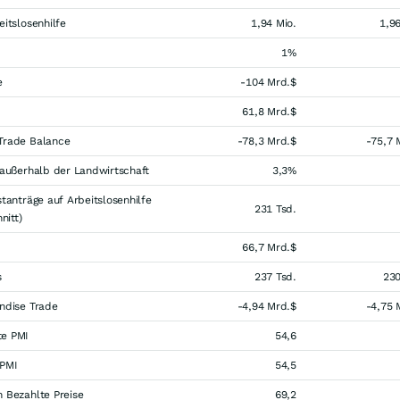
eitslosenhilfe
1,94 Mio.
1,96
1%
e
-104 Mrd.$
61,8 Mrd.$
Trade Balance
-78,3 Mrd.$
-75,7 
 außerhalb der Landwirtschaft
3,3%
stanträge auf Arbeitslosenhilfe
231 Tsd.
itt)
66,7 Mrd.$
s
237 Tsd.
230
ndise Trade
-4,94 Mrd.$
-4,75 
te PMI
54,6
 PMI
54,5
 Bezahlte Preise
69,2