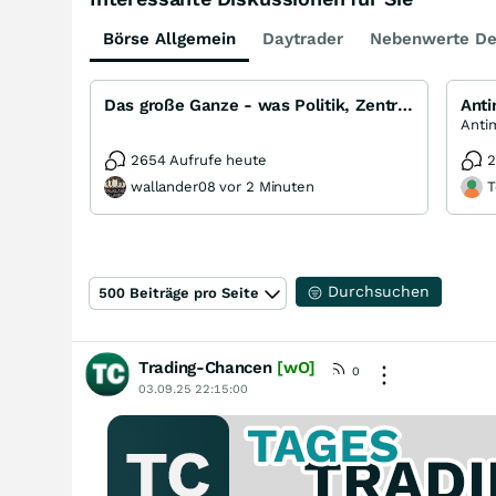
Börse Allgemein
Daytrader
Nebenwerte De
Das große Ganze - was Politik, Zentralbanken, Trends, Medien und Gesellschaft mit Aktien, Rohstoffen
Ant
2654 Aufrufe heute
2
wallander08 vor 2 Minuten
T
Durchsuchen
500 Beiträge pro Seite
Trading-Chancen
[wO]
0
03.09.25 22:15:00