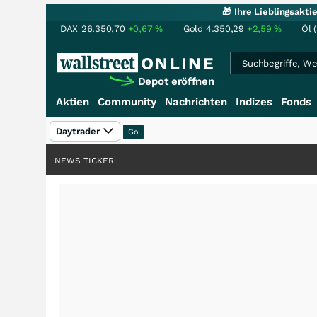
🎁 Ihre Lieblingsakt
DAX
26.350,70
+0,67
%
Gold
4.350,29
+2,59
%
Öl 
Depot eröffnen
Aktien
Community
Nachrichten
Indizes
Fonds
Daytrader
NEWS TICKER