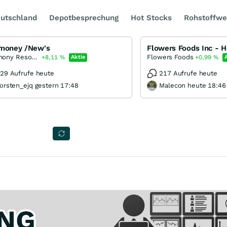
utschland
Depotbesprechung
Hot Stocks
Rohstoffwe
imoney /New's
Antimony Resources
Flowers Foods
+8,11
%
Aktie
+0,99
%
29 Aufrufe heute
217 Aufrufe heute
orsten_ejq gestern 17:48
Malecon heute 18:46