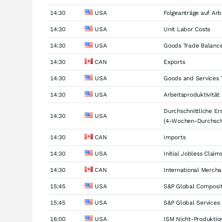
14:30
USA
Folgeanträge auf Arb
14:30
USA
Unit Labor Costs
14:30
USA
Goods Trade Balanc
14:30
CAN
Exports
14:30
USA
Goods and Services 
14:30
USA
Arbeitsproduktivität
Durchschnittliche Er
14:30
USA
(4-Wochen-Durchschn
14:30
CAN
Imports
14:30
USA
Initial Jobless Claim
14:30
CAN
International Mercha
15:45
USA
S&P Global Composi
15:45
USA
S&P Global Services
16:00
USA
ISM Nicht-Produktion