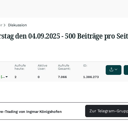
er
Diskussion
ag den 04.09.2025 - 500 Beiträge pro Sei
Aufrufe
Aktive
Aufrufe
ID:
heute:
User:
Gesamt:
[wO]
2
0
7.066
1.386.273
Zur Telegram-Grupp
ive-Trading von Ingmar Königshofen