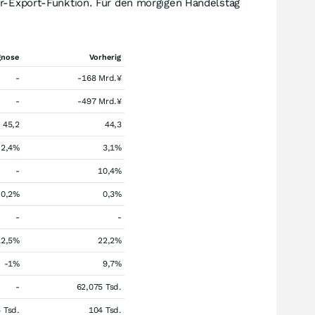
er-Export-Funktion. Für den morgigen Handelstag
gnose
Vorherig
-
-168 Mrd.¥
-
-497 Mrd.¥
45,2
44,3
2,4%
3,1%
-
10,4%
-0,2%
0,3%
-
-
12,5%
22,2%
-1%
9,7%
-
62,075 Tsd.
 Tsd.
104 Tsd.