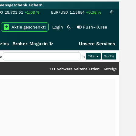
mensgeschenk sichern.
00
29.702,51
+1,09
%
EUR/USD
1,15684
+0,38
%
Aktie geschenkt!
Login
Push-Kurse
zins
Broker-Magazin ✨
Unsere Services
e
in
Titel
+++
Schwere Seltene Erden: Entsteht hier die nächste Milli
Anzeige