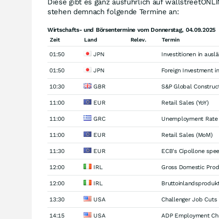
Diese gibt es ganz ausführlich auf wallstreetONL
stehen demnach folgende Termine an:
Wirtschafts- und Börsentermine vom Donnerstag, 04.09.2025
Zeit
Land
Relev.
Termin
01:50
JPN
Investitionen in ausl
01:50
JPN
Foreign Investment i
10:30
GBR
S&P Global Construc
11:00
EUR
Retail Sales (YoY)
11:00
GRC
Unemployment Rate
11:00
EUR
Retail Sales (MoM)
11:30
EUR
ECB's Cipollone spe
12:00
IRL
Gross Domestic Prod
12:00
IRL
Bruttoinlandsprodukt
13:30
USA
Challenger Job Cuts
14:15
USA
ADP Employment Ch