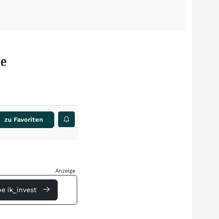
te
zu Favoriten
Anzeige
e ik_invest