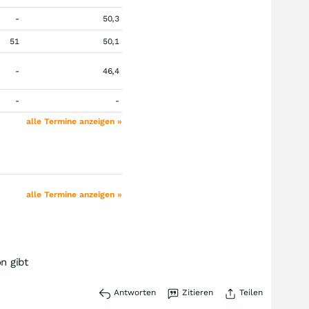
-
50,3
51
50,1
-
46,4
-
-
alle Termine anzeigen »
alle Termine anzeigen »
n gibt
Antworten
Zitieren
Teilen