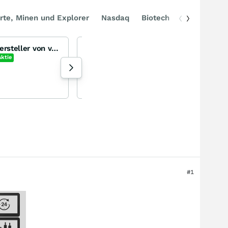
rte, Minen und Explorer
Nasdaq
Biotech
DAX
Flowers Foods Inc - Hersteller von verpackten Lebensmitteln (z.B. Brot)
Eye2s Blick auf das Geschehen
Aktie
198 Aufrufe heute
Eye2 heute 19:06
#1