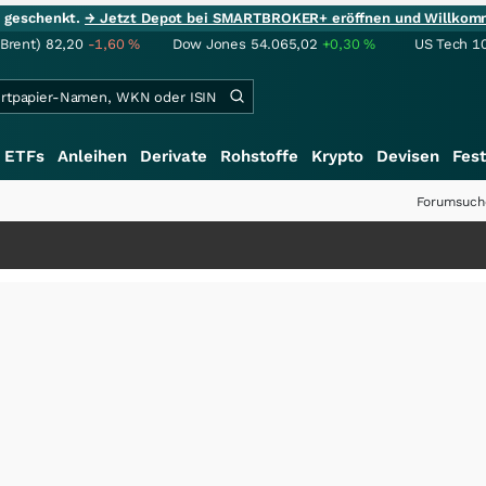
ie geschenkt.
→ Jetzt Depot bei SMARTBROKER+ eröffnen und Willkom
(Brent)
82,20
-1,60
%
Dow Jones
54.065,02
+0,30
%
US Tech 1
ETFs
Anleihen
Derivate
Rohstoffe
Krypto
Devisen
Fest
Forumsuch