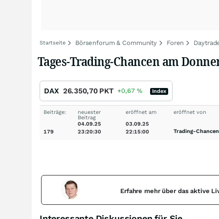
Börsenforum & Community
Foren
Daytrad
Startseite
Tages-Trading-Chancen am Donnerst
DAX
26.350,70
PKT
+0,67
%
Index
Beiträge:
neuester
eröffnet am
eröffnet von
Beitrag
04.09.25
03.09.25
Trading-Chancen
179
23:20:30
22:15:00
Erfahre mehr über das aktive L
Interessante Diskussionen für Sie