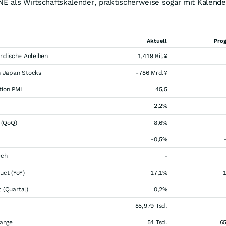
INE als Wirtschaftskalender, praktischerweise sogar mit Kalend
Aktuell
Pro
ändische Anleihen
1,419 Bil.¥
n Japan Stocks
-786 Mrd.¥
tion PMI
45,5
2,2%
 (QoQ)
8,6%
-0,5%
ech
-
uct (YoY)
17,1%
 (Quartal)
0,2%
85,979 Tsd.
ange
54 Tsd.
65