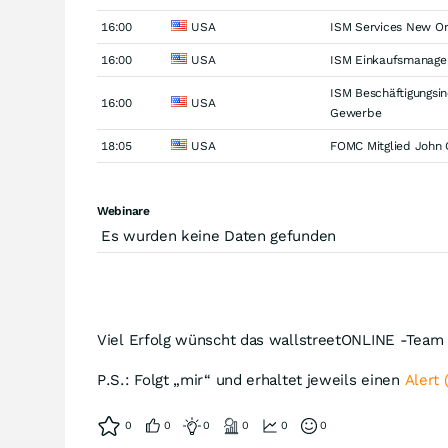
16:00
USA
ISM Services New Or
16:00
USA
ISM Einkaufsmanager
ISM Beschäftigungsin
16:00
USA
Gewerbe
18:05
USA
FOMC Mitglied John C
Webinare
Es wurden keine Daten gefunden
Viel Erfolg wünscht das wallstreetONLINE -Team
P.S.: Folgt „mir“ und erhaltet jeweils einen
Alert 
0
0
0
0
0
0