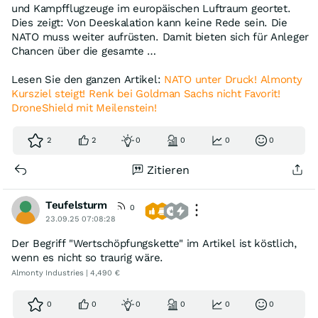
und Kampfflugzeuge im europäischen Luftraum geortet.
Dies zeigt: Von Deeskalation kann keine Rede sein. Die
NATO muss weiter aufrüsten. Damit bieten sich für Anleger
Chancen über die gesamte …
Lesen Sie den ganzen Artikel:
NATO unter Druck! Almonty
Kursziel steigt! Renk bei Goldman Sachs nicht Favorit!
DroneShield mit Meilenstein!
2
2
0
0
0
0
Zitieren
Teufelsturm
0
23.09.25 07:08:28
Der Begriff "Wertschöpfungskette" im Artikel ist köstlich,
wenn es nicht so traurig wäre.
Almonty Industries | 4,490 €
0
0
0
0
0
0