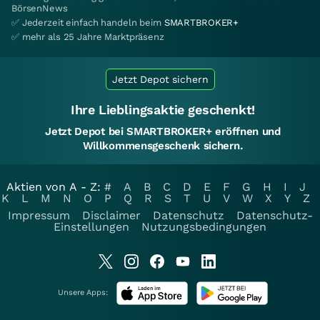
BörsenNews
✅ Jederzeit einfach handeln beim
SMARTBROKER+
✅ mehr als 25 Jahre Marktpräsenz
Jetzt Depot sichern
Ihre Lieblingsaktie geschenkt!
Jetzt Depot bei SMARTBROKER+ eröffnen und
Willkommensgeschenk sichern.
Aktien von A - Z:
#
A
B
C
D
E
F
G
H
I
J
K
L
M
N
O
P
Q
R
S
T
U
V
W
X
Y
Z
Impressum
Disclaimer
Datenschutz
Datenschutz-
Einstellungen
Nutzungsbedingungen
Unsere Apps: