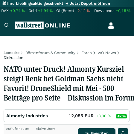
🎁 Ihre Lieblingsaktie geschenkt.
→ Jetzt Depot eröffnen
DAX
+0,74
%
Gold
+1,94
%
Öl (Brent)
-2,12
%
Dow Jones
+0,15
%
Börsenforum & Community
Foren
wO News
Startseite
Diskussion
NATO unter Druck! Almonty Kursziel
steigt! Renk bei Goldman Sachs nicht
Favorit! DroneShield mit Mei - 500
Beiträge pro Seite | Diskussion im Foru
Almonty Industries
12,055
EUR
+3,30
%
Aktie
Aufrufe heute:
Aktive User:
zu Favoriten