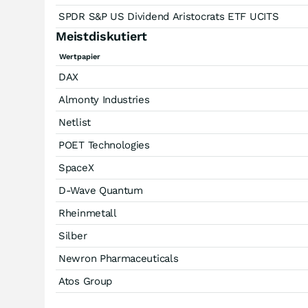
SPDR S&P US Dividend Aristocrats ETF UCITS
Meistdiskutiert
Wertpapier
DAX
Almonty Industries
Netlist
POET Technologies
SpaceX
D-Wave Quantum
Rheinmetall
Silber
Newron Pharmaceuticals
Atos Group