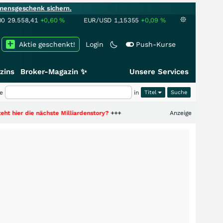
mensgeschenk sichern.
00
29.558,41
+0,60
%
EUR/USD
1,15355
+0,09
%
Aktie geschenkt!
Login
Push-Kurse
zins
Broker-Magazin ✨
Unsere Services
e
in
Titel
nächste Milliardenstory?
+++
Anzeige