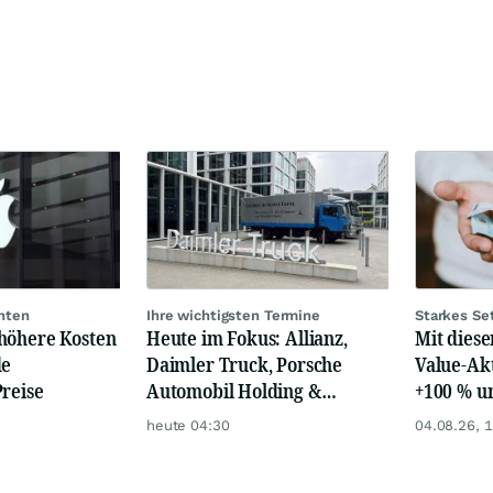
hten
Ihre wichtigsten Termine
Starkes Se
höhere Kosten
Heute im Fokus: Allianz,
Mit diese
de
Daimler Truck, Porsche
Value-Akt
reise
Automobil Holding &
+100 % u
Thyssenkrupp
heute 04:30
04.08.26, 