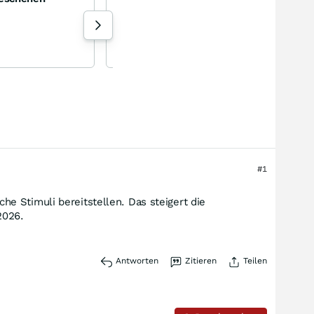
SanDisk Corporation
+1,82
%
Aktie
124 Aufrufe heute
Torsten_ejq gestern 17:35
#1
e Stimuli bereitstellen. Das steigert die
2026.
Antworten
Zitieren
Teilen