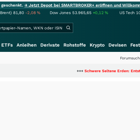
ie geschenkt.
→ Jetzt Depot bei SMARTBROKER+ eröffnen und Willkom
(Brent)
81,80
-2,08
%
Dow Jones
53.965,65
+0,12
%
US Tech 1
ETFs
Anleihen
Derivate
Rohstoffe
Krypto
Devisen
Fest
Forumsuch
+++
Schwere Seltene Erden: Entsteht hier die 