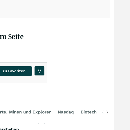
ro Seite
zu Favoriten
rte, Minen und Explorer
Nasdaq
Biotech
DAX
Geschehen
SanDisk - Der neue Überflieger am Markt für Speicherchips