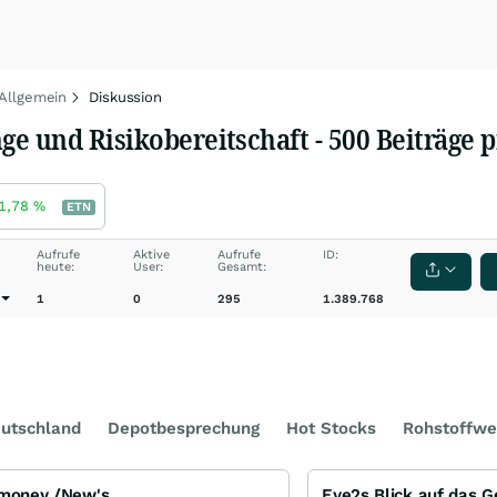
 Allgemein
Diskussion
e und Risikobereitschaft - 500 Beiträge p
1,78
%
ETN
Aufrufe
Aktive
Aufrufe
ID:
heute:
User:
Gesamt:
1
0
295
1.389.768
utschland
Depotbesprechung
Hot Stocks
Rohstoffwe
imoney /New's
Eye2s Blick auf das 