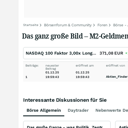
Börsenforum & Community
Foren
Börse -
Startseite
Das ganz große Bild – M2-Geldmeng
NASDAQ 100 Faktor 3,00x Long Open End
371,08
EUR
+
Beiträge:
neuester
eröffnet am
eröffnet von
Beitrag
01.12.25
01.12.25
Aktien_Finder
1
19:59:43
19:59:43
Interessante Diskussionen für Sie
Börse Allgemein
Daytrader
Nebenwerte De
Das große Ganze - was Politik, Zentralbanken, Trends, Medien und Gesellschaft mit Aktien, Rohstoffen
Ant