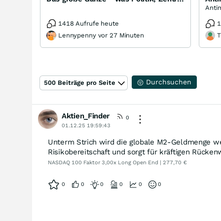
1418 Aufrufe heute
1
Lennypenny vor 27 Minuten
T
Durchsuchen
500 Beiträge pro Seite
Aktien_Finder
0
01.12.25 19:59:43
Unterm Strich wird die globale M2-Geldmenge weit
Risikobereitschaft und sorgt für kräftigen Rücken
NASDAQ 100 Faktor 3,00x Long Open End | 277,70 €
0
0
0
0
0
0