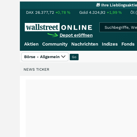
🎁 Ihre Lieblingsakt
DAX
26.377,72
+0,78
%
Gold
4.324,92
+1,99
%
Öl 
Depot eröffnen
Aktien
Community
Nachrichten
Indizes
Fonds
Börse - Allgemein
NEWS TICKER