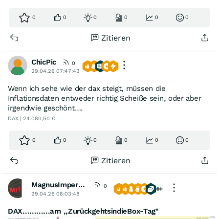
0
0
0
0
0
0
Zitieren
ChicPic
0
29.04.26 07:47:43
Wenn ich sehe wie der dax steigt, müssen die
Inflationsdaten entweder richtig Scheiße sein, oder aber
irgendwie geschönt….
DAX | 24.080,50 €
0
0
0
0
0
0
Zitieren
MagnusImperata
0
29.04.26 08:03:48
DAX............am ,,ZurückgehtsindieBox-Tag"