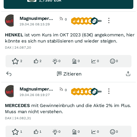
1,7380
EUR
MagnusImperata
0
29.04.26 08:15:29
HENKEL
ist vom Kurs im OKT 2023 (63€) angekommen, hier
könnte es sich nun stabilisieren und wieder steigen.
DAX | 24.087,20
2
2
0
0
0
0
Zitieren
MagnusImperata
0
29.04.26 08:19:27
MERCEDES
mit Gewinneinbruch und die Aktie 2% im Plus.
Muss man nicht verstehen.
DAX | 24.082,31
1
1
0
0
0
0