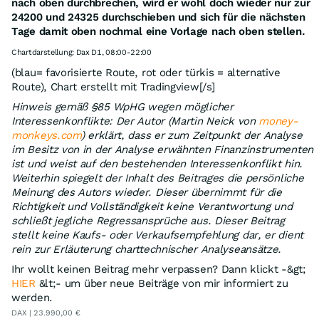
nach oben durchbrechen, wird er wohl doch wieder nur zur
24200 und 24325 durchschieben und sich für die nächsten
Tage damit oben nochmal eine Vorlage nach oben stellen.
Chartdarstellung: Dax D1, 08:00-22:00
(blau= favorisierte Route, rot oder türkis = alternative
Route), Chart erstellt mit Tradingview[/s]
Hinweis gemäß §85 WpHG wegen möglicher
Interessenkonflikte: Der Autor (Martin Neick von
money-
monkeys.com
) erklärt, dass er zum Zeitpunkt der Analyse
im Besitz von in der Analyse erwähnten Finanzinstrumenten
ist und weist auf den bestehenden Interessenkonflikt hin.
Weiterhin spiegelt der Inhalt des Beitrages die persönliche
Meinung des Autors wieder. Dieser übernimmt für die
Richtigkeit und Vollständigkeit keine Verantwortung und
schließt jegliche Regressansprüche aus. Dieser Beitrag
stellt keine Kaufs- oder Verkaufsempfehlung dar, er dient
rein zur Erläuterung charttechnischer Analyseansätze.
Ihr wollt keinen Beitrag mehr verpassen? Dann klickt -&gt;
HIER
&lt;- um über neue Beiträge von mir informiert zu
werden.
DAX | 23.990,00 €