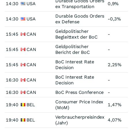
Durable Goods Orders
14:30
USA
0,9%
ex Transportation
Durable Goods Orders
14:30
USA
-0,3%
ex Defense
Geldpolitischer
15:45
CAN
-
Begleittext der BoC
Geldpolitischer
15:45
CAN
-
Bericht der BoC
BoC Interest Rate
15:45
CAN
2,25%
Decision
BoC Interest Rate
16:30
CAN
-
Decision
16:30
CAN
BoC Press Conference
-
Consumer Price Index
19:40
BEL
1,47%
(MoM)
Verbraucherpreisindex
19:40
BEL
4,07%
(Jahr)