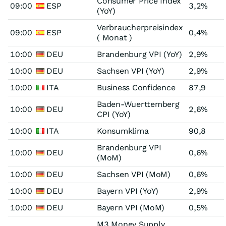
Consumer Price Index
09:00
ESP
3,2%
(YoY)
Verbraucherpreisindex
09:00
ESP
0,4%
( Monat )
10:00
DEU
Brandenburg VPI (YoY)
2,9%
10:00
DEU
Sachsen VPI (YoY)
2,9%
10:00
ITA
Business Confidence
87,9
Baden-Wuerttemberg
10:00
DEU
2,6%
CPI (YoY)
10:00
ITA
Konsumklima
90,8
Brandenburg VPI
10:00
DEU
0,6%
(MoM)
10:00
DEU
Sachsen VPI (MoM)
0,6%
10:00
DEU
Bayern VPI (YoY)
2,9%
10:00
DEU
Bayern VPI (MoM)
0,5%
M3 Money Supply