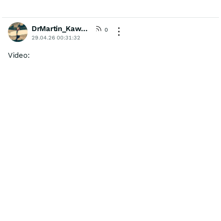
DrMartin_Kawumm
[KommA]
0
29.04.26 00:31:32
Video: