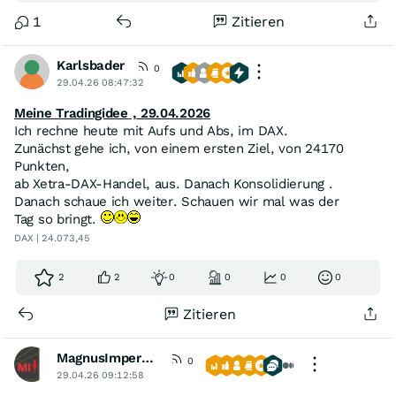
1
Zitieren
Karlsbader
0
29.04.26 08:47:32
Meine Tradingidee , 29.04.2026
Ich rechne heute mit Aufs und Abs, im DAX.
Zunächst gehe ich, von einem ersten Ziel, von 24170
Punkten,
ab Xetra-DAX-Handel, aus. Danach Konsolidierung .
Danach schaue ich weiter. Schauen wir mal was der
Tag so bringt.
DAX | 24.073,45
2
2
0
0
0
0
Zitieren
MagnusImperata
0
29.04.26 09:12:58