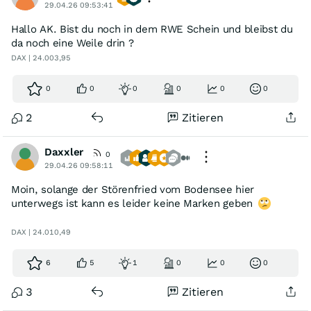
29.04.26 09:53:41
Hallo AK. Bist du noch in dem RWE Schein und bleibst du
da noch eine Weile drin ?
DAX | 24.003,95
0
0
0
0
0
0
2
Zitieren
Daxxler
0
29.04.26 09:58:11
Moin, solange der Störenfried vom Bodensee hier
unterwegs ist kann es leider keine Marken geben
DAX | 24.010,49
6
5
1
0
0
0
3
Zitieren