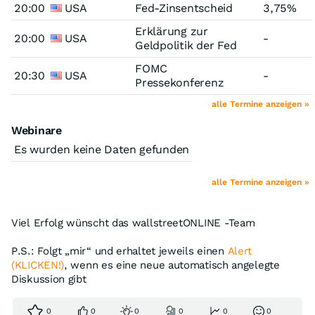
20:00
USA
Fed-Zinsentscheid
3,75%
Erklärung zur
20:00
USA
-
Geldpolitik der Fed
FOMC
20:30
USA
-
Pressekonferenz
alle Termine anzeigen »
Webinare
Es wurden keine Daten gefunden
alle Termine anzeigen »
Viel Erfolg wünscht das wallstreetONLINE -Team
P.S.: Folgt „mir“ und erhaltet jeweils einen
Alert
(KLICKEN!)
, wenn es eine neue automatisch angelegte
Diskussion gibt
0
0
0
0
0
0