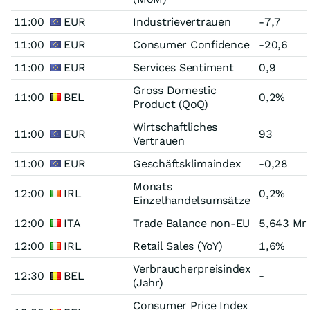
11:00
EUR
Industrievertrauen
-7,7
11:00
EUR
Consumer Confidence
-20,6
11:00
EUR
Services Sentiment
0,9
Gross Domestic
11:00
BEL
0,2%
Product (QoQ)
Wirtschaftliches
11:00
EUR
93
Vertrauen
11:00
EUR
Geschäftsklimaindex
-0,28
Monats
12:00
IRL
0,2%
Einzelhandelsumsätze
12:00
ITA
Trade Balance non-EU
5,643 Mr
12:00
IRL
Retail Sales (YoY)
1,6%
Verbraucherpreisindex
12:30
BEL
-
(Jahr)
Consumer Price Index