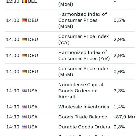
12:30
BEL
-
(MoM)
Harmonized Index of
14:00
DEU
Consumer Prices
0,5%
(MoM)
Consumer Price Index
14:00
DEU
2,9%
(YoY)
Harmonized Index of
14:00
DEU
2,9%
Consumer Prices (YoY)
Consumer Price Index
14:00
DEU
0,6%
(MoM)
Nondefense Capital
14:30
USA
Goods Orders ex
3,3%
Aircraft
14:30
USA
Wholesale Inventories
1,4%
14:30
USA
Goods Trade Balance
-87,9 Mr
14:30
USA
Durable Goods Orders
0,8%