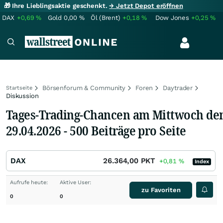
🎁 Ihre Lieblingsaktie geschenkt.
→ Jetzt Depot eröffnen
DAX
+0,69
%
Gold
0,00
%
Öl (Brent)
+0,18
%
Dow Jones
+0,25
%
Börsenforum & Community
Foren
Daytrader
Startseite
Diskussion
Tages-Trading-Chancen am Mittwoch de
29.04.2026 - 500 Beiträge pro Seite
DAX
26.364,00
PKT
+0,81
%
Index
Aufrufe heute:
Aktive User:
zu Favoriten
0
0