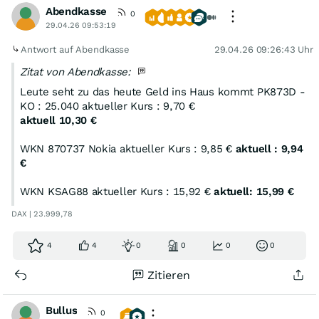
Abendkasse
0
29.04.26 09:53:19
Antwort auf Abendkasse
29.04.26 09:26:43 Uhr
Zitat von Abendkasse:
Leute seht zu das heute Geld ins Haus kommt PK873D -
KO : 25.040 aktueller Kurs : 9,70 €
aktuell 10,30 €
WKN 870737 Nokia aktueller Kurs : 9,85 €
aktuell : 9,94
€
WKN KSAG88 aktueller Kurs : 15,92 €
aktuell: 15,99 €
DAX | 23.999,78
4
4
0
0
0
0
Zitieren
Bullus
0