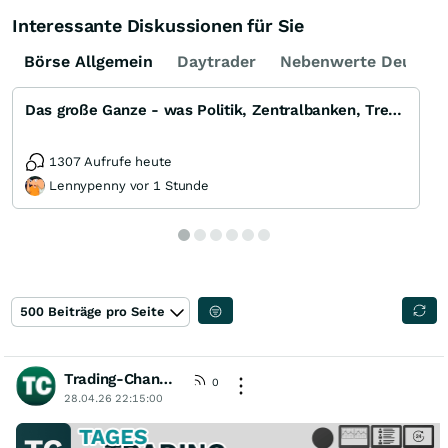
Interessante Diskussionen für Sie
Börse Allgemein
Daytrader
Nebenwerte Deutsch
Das große Ganze - was Politik, Zentralbanken, Trends, Medien und Gesellschaft mit Aktien, Rohstoffen
1307 Aufrufe heute
Lennypenny vor 1 Stunde
500 Beiträge pro Seite
Trading-Chancen
[wO]
0
28.04.26 22:15:00