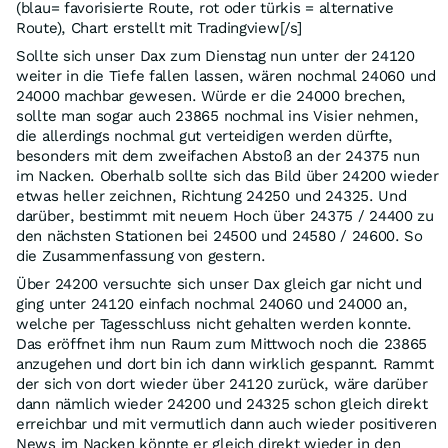
(blau= favorisierte Route, rot oder türkis = alternative
Route), Chart erstellt mit Tradingview[/s]
Sollte sich unser Dax zum Dienstag nun unter der 24120
weiter in die Tiefe fallen lassen, wären nochmal 24060 und
24000 machbar gewesen. Würde er die 24000 brechen,
sollte man sogar auch 23865 nochmal ins Visier nehmen,
die allerdings nochmal gut verteidigen werden dürfte,
besonders mit dem zweifachen Abstoß an der 24375 nun
im Nacken. Oberhalb sollte sich das Bild über 24200 wieder
etwas heller zeichnen, Richtung 24250 und 24325. Und
darüber, bestimmt mit neuem Hoch über 24375 / 24400 zu
den nächsten Stationen bei 24500 und 24580 / 24600. So
die Zusammenfassung von gestern.
Über 24200 versuchte sich unser Dax gleich gar nicht und
ging unter 24120 einfach nochmal 24060 und 24000 an,
welche per Tagesschluss nicht gehalten werden konnte.
Das eröffnet ihm nun Raum zum Mittwoch noch die 23865
anzugehen und dort bin ich dann wirklich gespannt. Rammt
der sich von dort wieder über 24120 zurück, wäre darüber
dann nämlich wieder 24200 und 24325 schon gleich direkt
erreichbar und mit vermutlich dann auch wieder positiveren
News im Nacken könnte er gleich direkt wieder in den