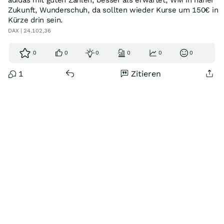
adidas mit guten Zahlen, besser als erwartet, WM in naher
Zukunft, Wunderschuh, da sollten wieder Kurse um 150€ in
Kürze drin sein.
DAX | 24.102,36
0
0
0
0
0
0
1
Zitieren