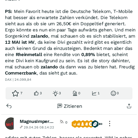
PS:
Mein Favorit heute ist die Deutsche Telekom, T-Mobile
hat besser als erwartete Zahlen verkündet. Die Telekom
sieht aus als ob sie um 26,50€ ein Doppeltief generiert.
Ergo könnte es nun ein paar Tage aufwärts gehen. Und mein
Sorgenkind
zalando
, mal schauen ob es sich stabilisiert, am
12 MAI ist HV
, da keine Divi gezahlt wird gibt es eigentlich
auch keinen Grund da einzusteigen. Bedenkt man aber das
eine
Rheinmetall
eine Rendite von
0,89%
bietet, scheint
eine Divi kein Kaufgrund zu sein. Es ist die story dahinter,
mal schauen ob
zalando
da dann was zu bieten hat. Freudig
Commerzbank
, das sieht gut aus.
DAX | 24.099,84
7
3
3
0
1
0
Zitieren
MagnusImperata
0
29.04.26 08:14:22