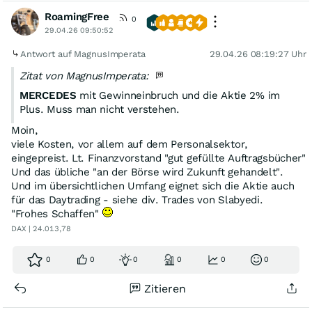
RoamingFree
0
29.04.26 09:50:52
Antwort auf MagnusImperata
29.04.26 08:19:27 Uhr
Zitat von MagnusImperata:
MERCEDES
mit Gewinneinbruch und die Aktie 2% im
Plus. Muss man nicht verstehen.
Moin,
viele Kosten, vor allem auf dem Personalsektor,
eingepreist. Lt. Finanzvorstand "gut gefüllte Auftragsbücher"
Und das übliche "an der Börse wird Zukunft gehandelt".
Und im übersichtlichen Umfang eignet sich die Aktie auch
für das Daytrading - siehe div. Trades von Slabyedi.
"Frohes Schaffen"
DAX | 24.013,78
0
0
0
0
0
0
Zitieren