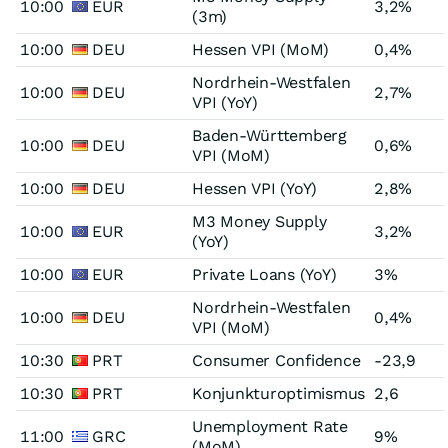
10:00
EUR
3,2%
(3m)
10:00
DEU
Hessen VPI (MoM)
0,4%
Nordrhein-Westfalen
10:00
DEU
2,7%
VPI (YoY)
Baden-Württemberg
10:00
DEU
0,6%
VPI (MoM)
10:00
DEU
Hessen VPI (YoY)
2,8%
M3 Money Supply
10:00
EUR
3,2%
(YoY)
10:00
EUR
Private Loans (YoY)
3%
Nordrhein-Westfalen
10:00
DEU
0,4%
VPI (MoM)
10:30
PRT
Consumer Confidence
-23,9
10:30
PRT
Konjunkturoptimismus
2,6
Unemployment Rate
11:00
GRC
9%
(MoM)