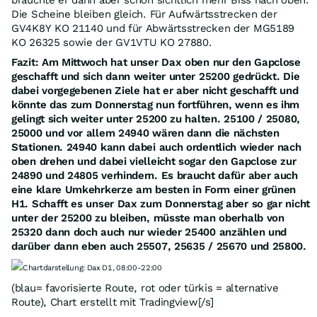
Die Scheine bleiben gleich. Für Aufwärtsstrecken der
GV4K8Y KO 21140 und für Abwärtsstrecken der MG5189
KO 26325 sowie der GV1VTU KO 27880.
Fazit: Am Mittwoch hat unser Dax oben nur den Gapclose
geschafft und sich dann weiter unter 25200 gedrückt. Die
dabei vorgegebenen Ziele hat er aber nicht geschafft und
könnte das zum Donnerstag nun fortführen, wenn es ihm
gelingt sich weiter unter 25200 zu halten. 25100 / 25080,
25000 und vor allem 24940 wären dann die nächsten
Stationen. 24940 kann dabei auch ordentlich wieder nach
oben drehen und dabei vielleicht sogar den Gapclose zur
24890 und 24805 verhindern. Es braucht dafür aber auch
eine klare Umkehrkerze am besten in Form einer grünen
H1. Schafft es unser Dax zum Donnerstag aber so gar nicht
unter der 25200 zu bleiben, müsste man oberhalb von
25320 dann doch auch nur wieder 25400 anzählen und
darüber dann eben auch 25507, 25635 / 25670 und 25800.
Chartdarstellung: Dax D1, 08:00-22:00
(blau= favorisierte Route, rot oder türkis = alternative
Route), Chart erstellt mit Tradingview[/s]