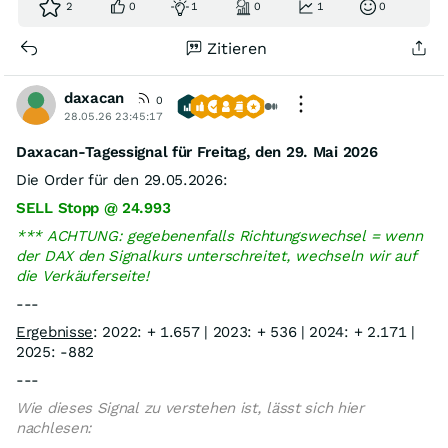
2
0
1
0
1
0
Zitieren
daxacan
0
28.05.26 23:45:17
Daxacan-Tagessignal für Freitag, den 29. Mai 2026
Die Order für den 29.05.2026:
SELL Stopp @ 24.993
*** ACHTUNG: gegebenenfalls Richtungswechsel = wenn
der DAX den Signalkurs unterschreitet, wechseln wir auf
die Verkäuferseite!
---
Ergebnisse
: 2022: + 1.657 | 2023: + 536 | 2024: + 2.171 |
2025: -882
---
Wie dieses Signal zu verstehen ist, lässt sich hier
nachlesen: