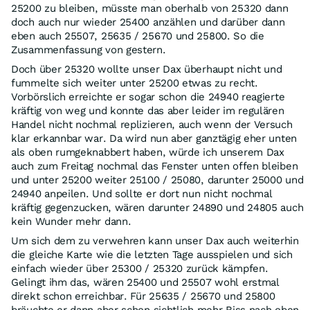
25200 zu bleiben, müsste man oberhalb von 25320 dann
doch auch nur wieder 25400 anzählen und darüber dann
eben auch 25507, 25635 / 25670 und 25800. So die
Zusammenfassung von gestern.
Doch über 25320 wollte unser Dax überhaupt nicht und
fummelte sich weiter unter 25200 etwas zu recht.
Vorbörslich erreichte er sogar schon die 24940 reagierte
kräftig von weg und konnte das aber leider im regulären
Handel nicht nochmal replizieren, auch wenn der Versuch
klar erkannbar war. Da wird nun aber ganztägig eher unten
als oben rumgeknabbert haben, würde ich unserem Dax
auch zum Freitag nochmal das Fenster unten offen bleiben
und unter 25200 weiter 25100 / 25080, darunter 25000 und
24940 anpeilen. Und sollte er dort nun nicht nochmal
kräftig gegenzucken, wären darunter 24890 und 24805 auch
kein Wunder mehr dann.
Um sich dem zu verwehren kann unser Dax auch weiterhin
die gleiche Karte wie die letzten Tage ausspielen und sich
einfach wieder über 25300 / 25320 zurück kämpfen.
Gelingt ihm das, wären 25400 und 25507 wohl erstmal
direkt schon erreichbar. Für 25635 / 25670 und 25800
bräuchte er dann aber schon sichtlich mehr Biss nach oben.