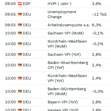
09:00
ESP
HVPI ( Jahr )
3,6%
Unemployment
09:55
DEU
-12 Tsd.
Change
09:55
DEU
Arbeitslosenquote s.a.
6,3%
10:00
DEU
Sachsen VPI (MoM)
-0,1%
Nordrhein-Westfalen
10:00
DEU
-0,2%
VPI (MoM)
10:00
DEU
Sachsen VPI (YoY)
2,8%
Baden-Wuerttemberg
10:00
DEU
2,4%
CPI (YoY)
Nordrhein-Westfalen
10:00
DEU
2,4%
VPI (YoY)
Baden-Württemberg
10:00
DEU
-0,3%
VPI (MoM)
10:00
DEU
Bayern VPI (YoY)
2,6%
10:00
DEU
Hessen VPI (YoY)
2,6%