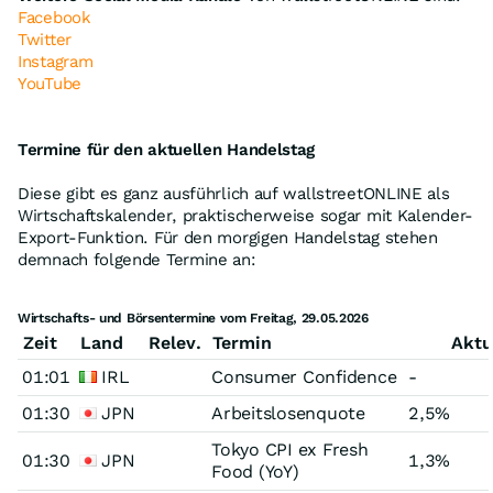
Facebook
Twitter
Instagram
YouTube
Termine für den aktuellen Handelstag
Diese gibt es ganz ausführlich auf wallstreetONLINE als
Wirtschaftskalender, praktischerweise sogar mit Kalender-
Export-Funktion. Für den morgigen Handelstag stehen
demnach folgende Termine an:
Wirtschafts- und Börsentermine vom Freitag, 29.05.2026
Zeit
Land
Relev.
Termin
Aktu
01:01
IRL
Consumer Confidence
-
01:30
JPN
Arbeitslosenquote
2,5%
Tokyo CPI ex Fresh
01:30
JPN
1,3%
Food (YoY)