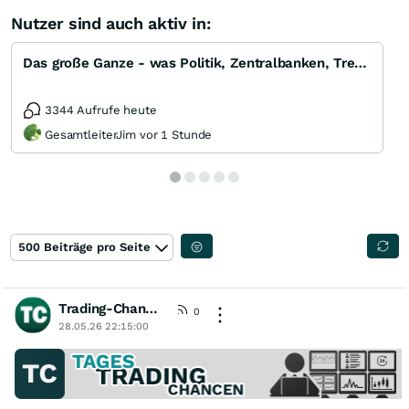
Nutzer sind auch aktiv in:
Das große Ganze - was Politik, Zentralbanken, Trends, Medien und Gesellschaft mit Aktien, Rohstoffen
3344 Aufrufe heute
GesamtleiterJim vor 1 Stunde
500 Beiträge pro Seite
Trading-Chancen
[wO]
0
28.05.26 22:15:00