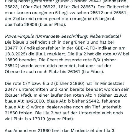
Fibos) nebst gestarteter grüner 3 bisher 25442 (Mindestziel
25623, 100er Ziel 26923, 161er Ziel 28957). Der Zielbereich
einer kurzen orangenen 5 liegt zwischen 25512 und 25851;
der Zielbereich einer gedehnten orangenen 5 beginnt
oberhalb 28906 (blauer Pfad).
Power-Impuls (Umrandete Beschriftung; Nebenvariante)
Die blaue 3 befindet sich in der grünen 3 und hat bei
23477+X (Indikationsfehler in der GBE-/JFD-Indikation am
18.3.2025) die lila 1 markiert. Die lila 2 hat die rote A/W bei
18809 beendet. Die überschiessende rote B/X (bisher
25512) wurde vermutlich beendet, hat aber auf der
Oberseite auch noch Platz bis 26361 (lila Fibos).
Die rote C/Y bzw. lila 2 (bisher 21860) hat ihr Mindestziel
23477 unterschritten und kann bereits beendet worden sein
(blauer Pfad). In einer laufenden roten Alt: Y (bisher 21860;
blaue Alt: a=21860, blaue Alt: b bisher 25442, fehlende
blaue Alt: c) würde idealerweise noch ein Tief unterhalb
21860 fehlen. Die lila 2 hat auf der Unterseite auch noch
viel Platz bis 17019 (grauer Pfad).
Ausgehend von 21860 liegt das Mindestziel der lila 3