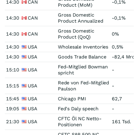
14:30
CAN
-0,1%
Product (MoM)
Gross Domestic
14:30
CAN
-0,1%
Product Annualized
Gross Domestic
14:30
CAN
0%
Product (QoQ)
14:30
USA
Wholesale Inventories
0,5%
14:30
USA
Goods Trade Balance
-82,4 Mrd
Fed-Mitglied Bowman
15:10
USA
-
spricht
Rede von Fed-Mitglied
15:15
USA
-
Paulson
15:45
USA
Chicago PMI
62,7
19:05
USA
Fed's Daly speech
-
CFTC Öl NC Netto-
21:30
USA
161 Tsd.
Positionen
CFTC S&P 500 NC