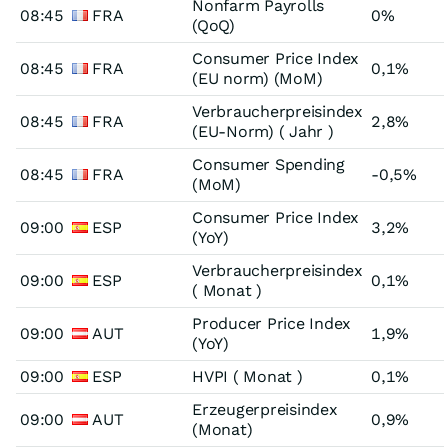
Nonfarm Payrolls
08:45
FRA
0%
(QoQ)
Consumer Price Index
08:45
FRA
0,1%
(EU norm) (MoM)
Verbraucherpreisindex
08:45
FRA
2,8%
(EU-Norm) ( Jahr )
Consumer Spending
08:45
FRA
-0,5%
(MoM)
Consumer Price Index
09:00
ESP
3,2%
(YoY)
Verbraucherpreisindex
09:00
ESP
0,1%
( Monat )
Producer Price Index
09:00
AUT
1,9%
(YoY)
09:00
ESP
HVPI ( Monat )
0,1%
Erzeugerpreisindex
09:00
AUT
0,9%
(Monat)