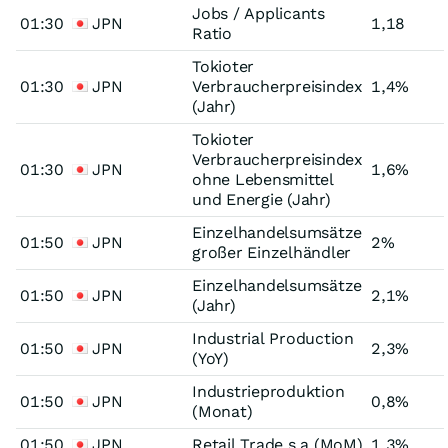
Jobs / Applicants
01:30
JPN
1,18
Ratio
Tokioter
01:30
JPN
Verbraucherpreisindex
1,4%
(Jahr)
Tokioter
Verbraucherpreisindex
01:30
JPN
1,6%
ohne Lebensmittel
und Energie (Jahr)
Einzelhandelsumsätze
01:50
JPN
2%
großer Einzelhändler
Einzelhandelsumsätze
01:50
JPN
2,1%
(Jahr)
Industrial Production
01:50
JPN
2,3%
(YoY)
Industrieproduktion
01:50
JPN
0,8%
(Monat)
01:50
JPN
Retail Trade s.a (MoM)
1,3%