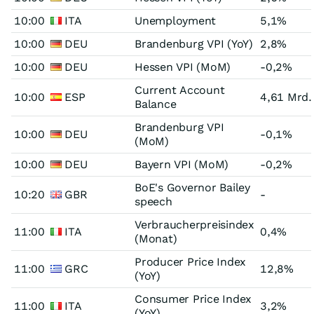
10:00
ITA
Unemployment
5,1%
10:00
DEU
Brandenburg VPI (YoY)
2,8%
10:00
DEU
Hessen VPI (MoM)
-0,2%
Current Account
10:00
ESP
4,61 Mrd.
Balance
Brandenburg VPI
10:00
DEU
-0,1%
(MoM)
10:00
DEU
Bayern VPI (MoM)
-0,2%
BoE's Governor Bailey
10:20
GBR
-
speech
Verbraucherpreisindex
11:00
ITA
0,4%
(Monat)
Producer Price Index
11:00
GRC
12,8%
(YoY)
Consumer Price Index
11:00
ITA
3,2%
(YoY)