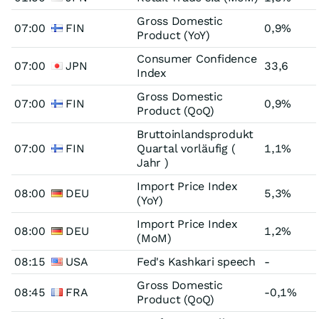
Gross Domestic
07:00
FIN
0,9%
Product (YoY)
Consumer Confidence
07:00
JPN
33,6
Index
Gross Domestic
07:00
FIN
0,9%
Product (QoQ)
Bruttoinlandsprodukt
07:00
FIN
Quartal vorläufig (
1,1%
Jahr )
Import Price Index
08:00
DEU
5,3%
(YoY)
Import Price Index
08:00
DEU
1,2%
(MoM)
08:15
USA
Fed's Kashkari speech
-
Gross Domestic
08:45
FRA
-0,1%
Product (QoQ)