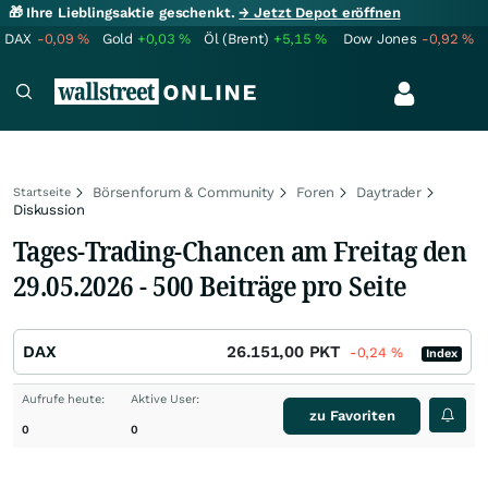
🎁 Ihre Lieblingsaktie geschenkt.
→ Jetzt Depot eröffnen
DAX
-0,09
%
Gold
+0,03
%
Öl (Brent)
+5,15
%
Dow Jones
-0,92
%
Börsenforum & Community
Foren
Daytrader
Startseite
Diskussion
Tages-Trading-Chancen am Freitag den
29.05.2026 - 500 Beiträge pro Seite
DAX
26.151,00
PKT
-0,24
%
Index
Aufrufe heute:
Aktive User:
zu Favoriten
0
0