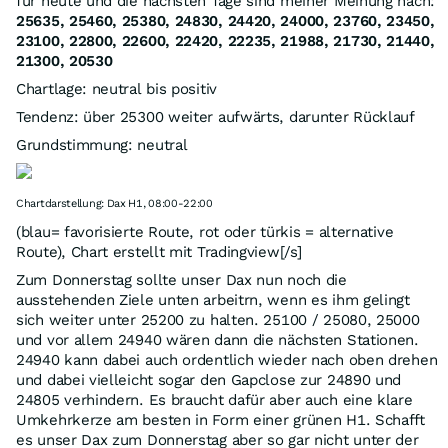
für heute und die nächsten Tage sind meiner Meinung nach:
25635, 25460, 25380, 24830, 24420, 24000, 23760, 23450,
23100, 22800, 22600, 22420, 22235, 21988, 21730, 21440,
21300, 20530
Chartlage: neutral bis positiv
Tendenz: über 25300 weiter aufwärts, darunter Rücklauf
Grundstimmung: neutral
Chartdarstellung: Dax H1, 08:00-22:00
(blau= favorisierte Route, rot oder türkis = alternative
Route), Chart erstellt mit Tradingview[/s]
Zum Donnerstag sollte unser Dax nun noch die
ausstehenden Ziele unten arbeitrn, wenn es ihm gelingt
sich weiter unter 25200 zu halten. 25100 / 25080, 25000
und vor allem 24940 wären dann die nächsten Stationen.
24940 kann dabei auch ordentlich wieder nach oben drehen
und dabei vielleicht sogar den Gapclose zur 24890 und
24805 verhindern. Es braucht dafür aber auch eine klare
Umkehrkerze am besten in Form einer grünen H1. Schafft
es unser Dax zum Donnerstag aber so gar nicht unter der