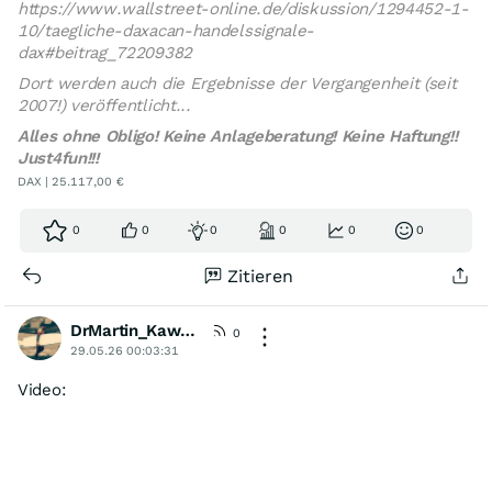
https://www.wallstreet-online.de/diskussion/1294452-1-
10/taegliche-daxacan-handelssignale-
dax#beitrag_72209382
Dort werden auch die Ergebnisse der Vergangenheit (seit
2007!) veröffentlicht...
Alles ohne Obligo! Keine Anlageberatung! Keine Haftung!!
Just4fun!!!
DAX | 25.117,00 €
0
0
0
0
0
0
Zitieren
DrMartin_Kawumm
[KommA]
0
29.05.26 00:03:31
Video: