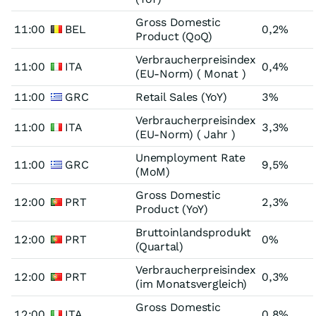
Gross Domestic
11:00
BEL
0,2%
Product (QoQ)
Verbraucherpreisindex
11:00
ITA
0,4%
(EU-Norm) ( Monat )
11:00
GRC
Retail Sales (YoY)
3%
Verbraucherpreisindex
11:00
ITA
3,3%
(EU-Norm) ( Jahr )
Unemployment Rate
11:00
GRC
9,5%
(MoM)
Gross Domestic
12:00
PRT
2,3%
Product (YoY)
Bruttoinlandsprodukt
12:00
PRT
0%
(Quartal)
Verbraucherpreisindex
12:00
PRT
0,3%
(im Monatsvergleich)
Gross Domestic
12:00
ITA
0,8%