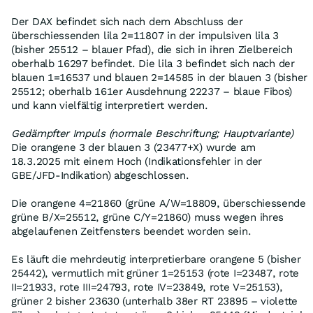
Der DAX befindet sich nach dem Abschluss der
überschiessenden lila 2=11807 in der impulsiven lila 3
(bisher 25512 – blauer Pfad), die sich in ihren Zielbereich
oberhalb 16297 befindet. Die lila 3 befindet sich nach der
blauen 1=16537 und blauen 2=14585 in der blauen 3 (bisher
25512; oberhalb 161er Ausdehnung 22237 – blaue Fibos)
und kann vielfältig interpretiert werden.
Gedämpfter Impuls (normale Beschriftung; Hauptvariante)
Die orangene 3 der blauen 3 (23477+X) wurde am
18.3.2025 mit einem Hoch (Indikationsfehler in der
GBE/JFD-Indikation) abgeschlossen.
Die orangene 4=21860 (grüne A/W=18809, überschiessende
grüne B/X=25512, grüne C/Y=21860) muss wegen ihres
abgelaufenen Zeitfensters beendet worden sein.
Es läuft die mehrdeutig interpretierbare orangene 5 (bisher
25442), vermutlich mit grüner 1=25153 (rote I=23487, rote
II=21933, rote III=24793, rote IV=23849, rote V=25153),
grüner 2 bisher 23630 (unterhalb 38er RT 23895 – violette