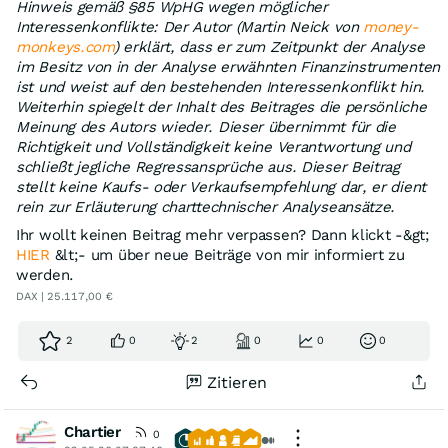
Hinweis gemäß §85 WpHG wegen möglicher
Interessenkonflikte: Der Autor (Martin Neick von
money-
monkeys.com
) erklärt, dass er zum Zeitpunkt der Analyse
im Besitz von in der Analyse erwähnten Finanzinstrumenten
ist und weist auf den bestehenden Interessenkonflikt hin.
Weiterhin spiegelt der Inhalt des Beitrages die persönliche
Meinung des Autors wieder. Dieser übernimmt für die
Richtigkeit und Vollständigkeit keine Verantwortung und
schließt jegliche Regressansprüche aus. Dieser Beitrag
stellt keine Kaufs- oder Verkaufsempfehlung dar, er dient
rein zur Erläuterung charttechnischer Analyseansätze.
Ihr wollt keinen Beitrag mehr verpassen? Dann klickt -&gt;
HIER
&lt;- um über neue Beiträge von mir informiert zu
werden.
DAX | 25.117,00 €
2
0
2
0
0
0
Zitieren
Chartier
0