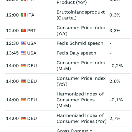
Product (YoY)
Bruttoinlandsprodukt
12:00
ITA
0,3%
(Quartal)
Consumer Price Index
12:00
PRT
3,3%
(YoY)
12:30
USA
Fed's Schmid speech
-
13:45
USA
Fed's Daly speech
-
Consumer Price Index
14:00
DEU
-0,2%
(MoM)
Consumer Price Index
14:00
DEU
2,6%
(YoY)
Harmonized Index of
14:00
DEU
Consumer Prices
-0,1%
(MoM)
Harmonized Index of
14:00
DEU
2,7%
Consumer Prices (YoY)
Gross Domestic