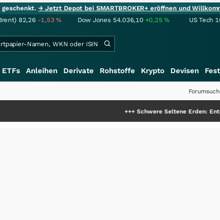
ie geschenkt.
→ Jetzt Depot bei SMARTBROKER+ eröffnen und Willkom
Brent)
82,26
-1,53
%
Dow Jones
54.036,10
+0,25
%
US Tech 1
ETFs
Anleihen
Derivate
Rohstoffe
Krypto
Devisen
Fest
Forumsuch
+++
Schwere Seltene Erden: Entsteht hier die 