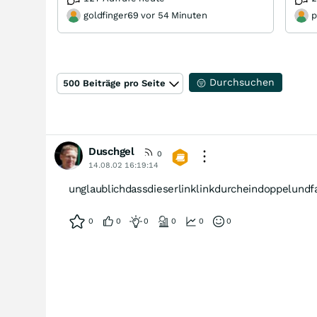
goldfinger69 vor 54 Minuten
p
Durchsuchen
500 Beiträge pro Seite
Duschgel
0
14.08.02 16:19:14
unglaublichdassdieserlinklinkdurcheindoppelundf
0
0
0
0
0
0