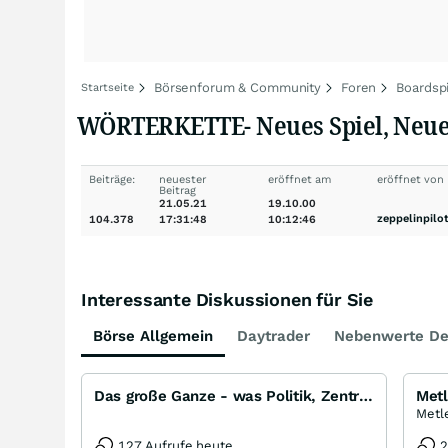
Börsenforum & Community
Foren
Boardsp
Startseite
WÖRTERKETTE- Neues Spiel, Neues G
Beiträge:
neuester
eröffnet am
eröffnet von
Beitrag
21.05.21
19.10.00
zeppelinpilo
104.378
17:31:48
10:12:46
Interessante Diskussionen für Sie
Börse Allgemein
Daytrader
Nebenwerte De
Das große Ganze - was Politik, Zentralbanken, Trends, Medien und Gesellschaft mit Aktien, Rohstoffen
127 Aufrufe heute
2