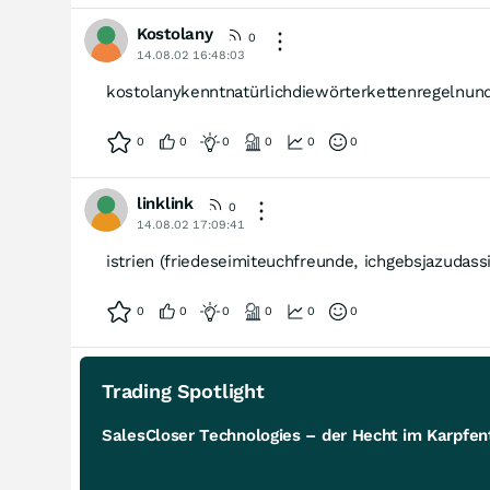
Kostolany
0
14.08.02 16:48:03
kostolanykenntnatürlichdiewörterkettenregelnund
0
0
0
0
0
0
linklink
0
14.08.02 17:09:41
istrien (friedeseimiteuchfreunde, ichgebsjazudas
0
0
0
0
0
0
Trading Spotlight
SalesCloser Technologies – der Hecht im Karpfent