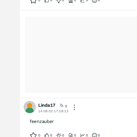
0
0
0
0
0
0
Linda17
0
14.08.02 17:19:13
feenzauber
0
0
0
0
0
0