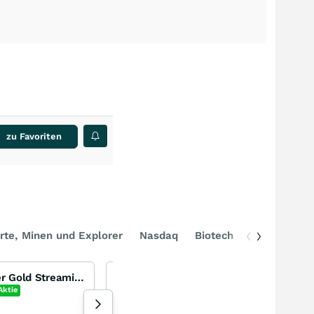
zu Favoriten
rte, Minen und Explorer
Nasdaq
Biotech
DAX
LunR Royalties - Neuer Gold Streaming Gigant der Lundin Family
Bigbear AI... zukünftiger Ki-esmacher?
BigBear.ai Holdings
Aktie
+8,64
%
Aktie
25 Aufrufe heute