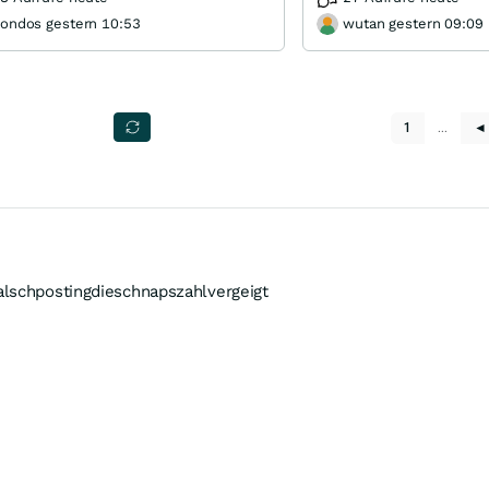
ondos gestern 10:53
wutan gestern 09:09
1
…
◄
alschpostingdieschnapszahlvergeigt