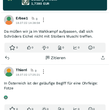
1,7380
EUR
Erbse1
0
18.07.02 14:38:58
Da müßen wir ja im Wahlkampf aufpassen, daß sich
Schröders Eichel nicht mit Stoibers Muschi treffen.
0
0
0
0
0
0
Zitieren
Thierri
0
18.07.02 17:25:21
In Österreich ist der geläufige Begiff für eine Ohrfeige:
Fotze
0
0
0
0
0
0