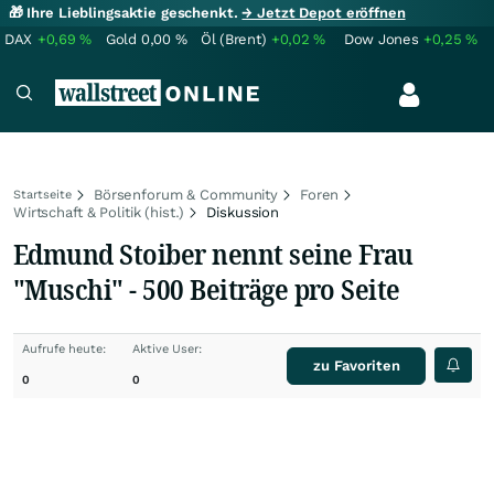
🎁 Ihre Lieblingsaktie geschenkt.
→ Jetzt Depot eröffnen
DAX
+0,69
%
Gold
0,00
%
Öl (Brent)
+0,02
%
Dow Jones
+0,25
%
Börsenforum & Community
Foren
Startseite
Wirtschaft & Politik (hist.)
Diskussion
Edmund Stoiber nennt seine Frau
"Muschi" - 500 Beiträge pro Seite
Aufrufe heute:
Aktive User:
zu Favoriten
0
0