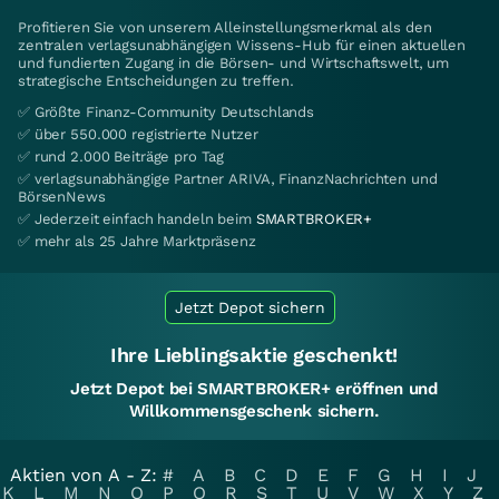
Profitieren Sie von unserem Alleinstellungsmerkmal als den
zentralen verlagsunabhängigen Wissens-Hub für einen aktuellen
und fundierten Zugang in die Börsen- und Wirtschaftswelt, um
strategische Entscheidungen zu treffen.
✅ Größte Finanz-Community Deutschlands
✅ über 550.000 registrierte Nutzer
✅ rund 2.000 Beiträge pro Tag
✅ verlagsunabhängige Partner ARIVA, FinanzNachrichten und
BörsenNews
✅ Jederzeit einfach handeln beim
SMARTBROKER+
✅ mehr als 25 Jahre Marktpräsenz
Jetzt Depot sichern
Ihre Lieblingsaktie geschenkt!
Jetzt Depot bei SMARTBROKER+ eröffnen und
Willkommensgeschenk sichern.
Aktien von A - Z:
#
A
B
C
D
E
F
G
H
I
J
K
L
M
N
O
P
Q
R
S
T
U
V
W
X
Y
Z