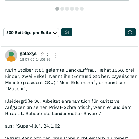
500 Beiträge pro Seite
galaxys
0
18.07.02 14:06:56
Karin Stoiber (58), gelernte Bankkauffrau. Heirat 1968, drei
Kinder, zwei Enkel. Nennt ihn (Edmund Stoiber, bayerischer
Ministerpräsident CSU) ´Mein Edelmann´, er nennt sie
´Muschi´,
Kleidergröße 38. Arbeitet ehrenamtlich für karitative
Aufgaben an seinen Privat-Schreibtisch, wenn er aus dem
Haus ist. Beliebteste Landesmutter Bayern."
aus: "Super-illu", 24.1.02
Warum Karin Stoiber ihren Mann nicht einfach "Lümmel"