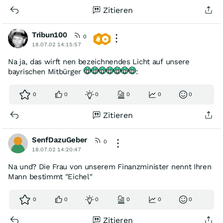
Zitieren
Tribun100
0
18.07.02 14:15:57
Na ja, das wirft nen bezeichnendes Licht auf unsere
bayrischen Mitbürger
:
0
0
0
0
0
0
Zitieren
SenfDazuGeber
0
18.07.02 14:20:47
Na und? Die Frau von unserem Finanzminister nennt Ihren
Mann bestimmt "Eichel"
0
0
0
0
0
0
Zitieren