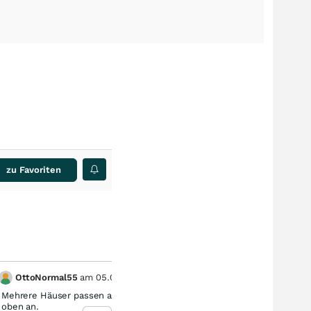
zu Favoriten
OttoNormal55
am
05.08.26
kek
3
Mehrere Häuser passen aktuell ihre Kursziele nach
stimme 
oben an.