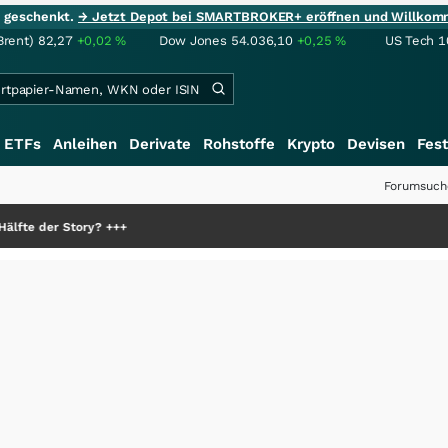
ie geschenkt.
→ Jetzt Depot bei SMARTBROKER+ eröffnen und Willkom
Brent)
82,27
+0,02
%
Dow Jones
54.036,10
+0,25
%
US Tech 1
ETFs
Anleihen
Derivate
Rohstoffe
Krypto
Devisen
Fest
Forumsuch
+++