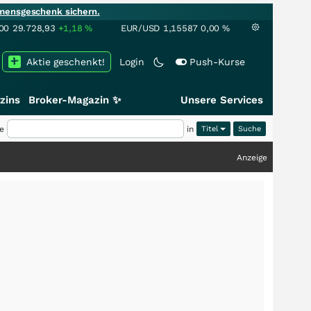
mensgeschenk sichern.
00
29.728,93
+1,18
%
EUR/USD
1,15587
0,00
%
Aktie geschenkt!
Login
Push-Kurse
zins
Broker-Magazin ✨
Unsere Services
e
in
Titel
Anzeige