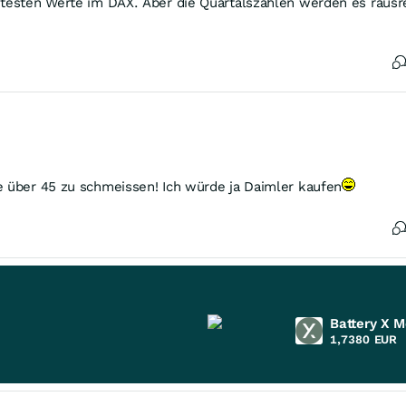
htesten Werte im DAX. Aber die Quartalszahlen werden es rausr
e über 45 zu schmeissen! Ich würde ja Daimler kaufen
Battery X M
1,7380
EUR