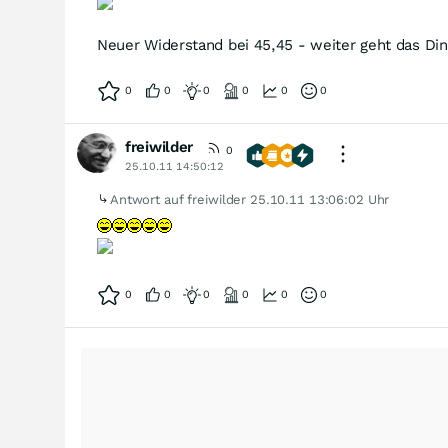
Neuer Widerstand bei 45,45 - weiter geht das Ding
0
0
0
0
0
0
freiwilder
0
25.10.11 14:50:12
Antwort auf freiwilder
25.10.11 13:06:02 Uhr
0
0
0
0
0
0