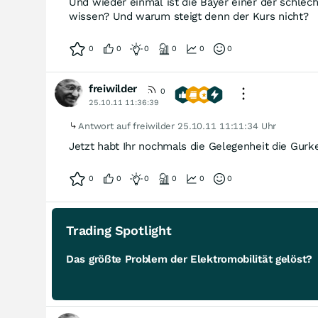
Und wieder einmal ist die Bayer einer der schlec
wissen? Und warum steigt denn der Kurs nicht?
0
0
0
0
0
0
freiwilder
0
25.10.11 11:36:39
Antwort auf freiwilder
25.10.11 11:11:34 Uhr
Jetzt habt Ihr nochmals die Gelegenheit die Gurk
0
0
0
0
0
0
Trading Spotlight
Das größte Problem der Elektromobilität gelöst?