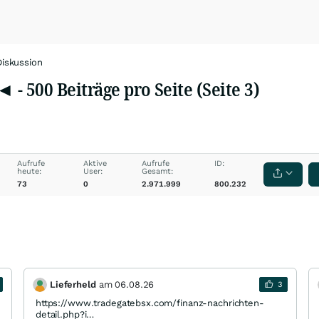
Diskussion
 500 Beiträge pro Seite (Seite 3)
Aufrufe
Aktive
Aufrufe
ID:
heute:
User:
Gesamt:
73
0
2.971.999
800.232
Lieferheld
am
06.08.26
3
https://www.tradegatebsx.com/finanz-nachrichten-
detail.php?i…