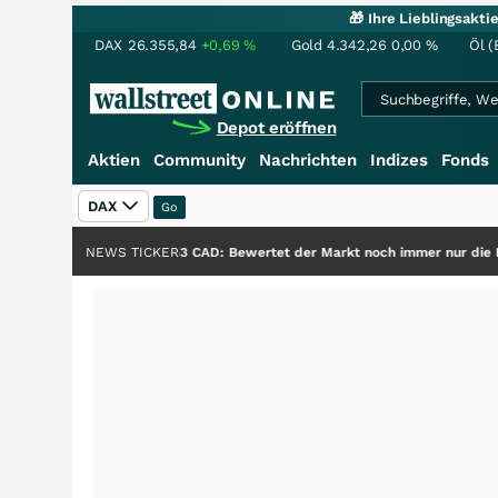
🎁 Ihre Lieblingsakt
DAX
26.355,84
+0,69
%
Gold
4.342,26
0,00
%
Öl (
Depot eröffnen
Aktien
Community
Nachrichten
Indizes
Fonds
DAX
ga bei 0,53 CAD: Bewertet der Markt noch immer nur die Hälfte der Story?
NEWS TICKER