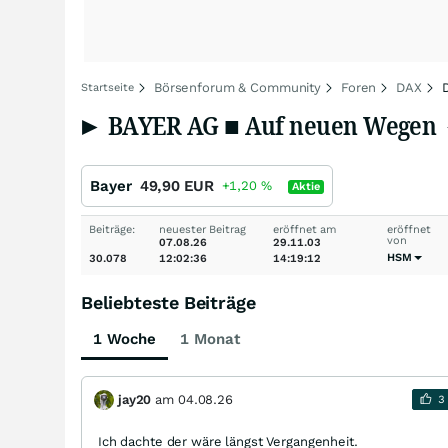
Börsenforum & Community
Foren
DAX
Startseite
► BAYER AG ■ Auf neuen Wegen ◄ -
Bayer
49,90
EUR
+1,20
%
Aktie
Beiträge:
neuester Beitrag
eröffnet am
eröffnet
von
07.08.26
29.11.03
HSM
30.078
12:02:36
14:19:12
Beliebteste Beiträge
1 Woche
1 Monat
jay20
am
04.08.26
3
Ich dachte der wäre längst Vergangenheit.