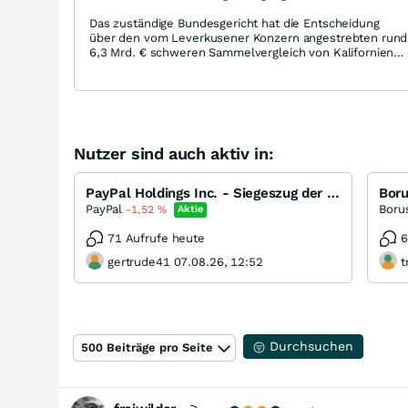
Das zuständige Bundesgericht hat die Entscheidung
über den vom Leverkusener Konzern angestrebten rund
6,3 Mrd. € schweren Sammelvergleich von Kalifornien
zurück an das Gericht des US-Bundesstaats Missouri
verwiesen.
https://www.topagrar.com/acker/news/rechtsstreit-
um-die-glyphosat-sammelklagen-dem-vergleich-ein-
stuck-naher-20026435.html
Nutzer sind auch aktiv in:
PayPal Holdings Inc. - Siegeszug der Fintechs: Ist das traditionelle Bankengeschäft am Ende?
PayPal
-1,52
%
Aktie
71 Aufrufe heute
6
gertrude41 07.08.26, 12:52
t
Durchsuchen
500 Beiträge pro Seite