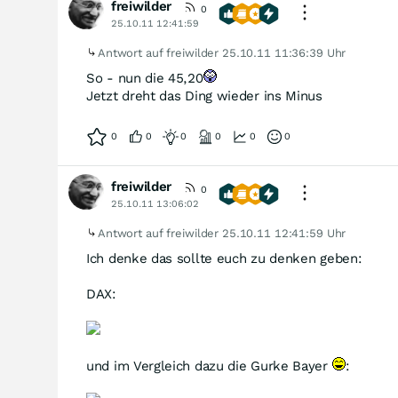
freiwilder
0
25.10.11 12:41:59
Antwort auf freiwilder
25.10.11 11:36:39 Uhr
So - nun die 45,20
Jetzt dreht das Ding wieder ins Minus
0
0
0
0
0
0
freiwilder
0
25.10.11 13:06:02
Antwort auf freiwilder
25.10.11 12:41:59 Uhr
Ich denke das sollte euch zu denken geben:
DAX:
und im Vergleich dazu die Gurke Bayer
: