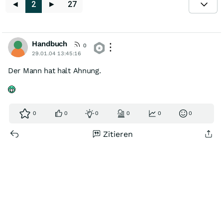
◄
2
►
27
Handbuch
0
29.01.04 13:45:16
Der Mann hat halt Ahnung.
0
0
0
0
0
0
Zitieren