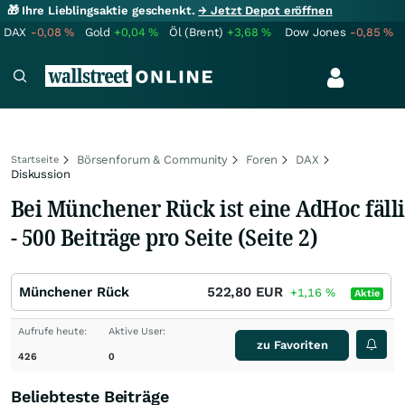
🎁 Ihre Lieblingsaktie geschenkt.
→ Jetzt Depot eröffnen
DAX
-0,08
%
Gold
+0,04
%
Öl (Brent)
+3,68
%
Dow Jones
-0,85
%
Börsenforum & Community
Foren
DAX
Startseite
Diskussion
Bei Münchener Rück ist eine AdHoc fäll
- 500 Beiträge pro Seite (Seite 2)
Münchener Rück
522,80
EUR
+1,16
%
Aktie
Aufrufe heute:
Aktive User:
zu Favoriten
426
0
Beliebteste Beiträge