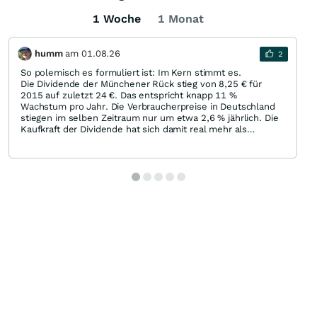
1 Woche
1 Monat
humm
am
01.08.26
2
So polemisch es formuliert ist: Im Kern stimmt es.
Die Dividende der Münchener Rück stieg von 8,25 € für
2015 auf zuletzt 24 €. Das entspricht knapp 11 %
Wachstum pro Jahr. Die Verbraucherpreise in Deutschland
stiegen im selben Zeitraum nur um etwa 2,6 % jährlich. Die
Kaufkraft der Dividende hat sich damit real mehr als
verdoppelt.
Allerdings sollte man die extremen Erhöhungen der letzten
drei Jahre nicht einfach fortschreiben. Dauerhaft 20–30 %
mehr Dividende pro Jahr sind unrealistisch. Plausibler
wären künftig durchschnittlich etwa 5–8 %, wobei es nach
großen Schadenjahren auch einmal eine Nullrunde geben
kann.
Bei normaler Geschäftsentwicklung halte ich ungefähr 28 €
in zwei Jahren, 35–38 € in fünf Jahren und etwa 45 € in
zehn Jahren für realistisch. Damit dürfte die Dividende die
Inflation weiterhin klar schlagen. Gerade zusammen mit den
regelmäßigen Aktienrückkäufen ist das einer der
wesentlichen langfristigen Vorteile der Münchener Rück.