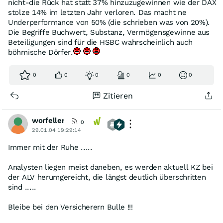
nicht-die Rück hat statt 37% hinzuzugewinnen wie der DAX
stolze 14% im letzten Jahr verloren. Das macht ne
Underperformance von 50% (die schrieben was von 20%).
Die Begriffe Buchwert, Substanz, Vermögensgewinne aus
Beteiligungen sind für die HSBC wahrscheinlich auch
böhmische Dörfer.
0
0
0
0
0
0
Zitieren
worfeller
0
29.01.04 19:29:14
Immer mit der Ruhe .....
Analysten liegen meist daneben, es werden aktuell KZ bei
der ALV herumgereicht, die längst deutlich überschritten
sind .....
Bleibe bei den Versicherern Bulle !!!