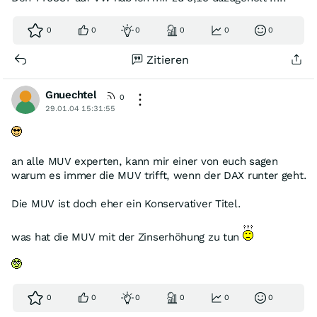
0
0
0
0
0
0
Zitieren
Gnuechtel
0
29.01.04 15:31:55
an alle MUV experten, kann mir einer von euch sagen
warum es immer die MUV trifft, wenn der DAX runter geht.
Die MUV ist doch eher ein Konservativer Titel.
was hat die MUV mit der Zinserhöhung zu tun
0
0
0
0
0
0