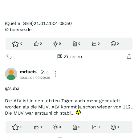
(Quelle: SEB)21.01.2004 08:50
© boerse.de
0
0
0
0
0
0
Zitieren
mrfacts
0
30.01.04 09:29:36
@suba
Die ALV ist in den letzten Tagen auch mehr gebeutelt
worden als die MUV. ALV kommt ja schon wieder von 112..
Die MUV war erstaunlich stabil..
0
0
0
0
0
0