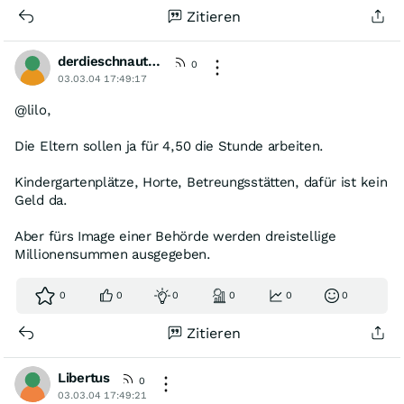
Zitieren
derdieschnautzelangsamvollhat
0
03.03.04 17:49:17
@lilo,
Die Eltern sollen ja für 4,50 die Stunde arbeiten.
Kindergartenplätze, Horte, Betreungsstätten, dafür ist kein
Geld da.
Aber fürs Image einer Behörde werden dreistellige
Millionensummen ausgegeben.
0
0
0
0
0
0
Zitieren
Libertus
0
03.03.04 17:49:21