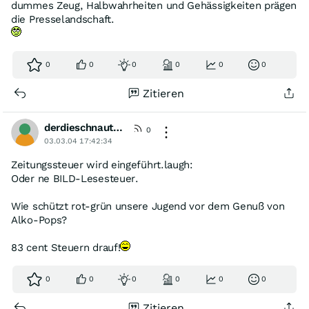
dummes Zeug, Halbwahrheiten und Gehässigkeiten prägen
die Presselandschaft.
0
0
0
0
0
0
Zitieren
derdieschnautzelangsamvollhat
0
03.03.04 17:42:34
Zeitungssteuer wird eingeführt.laugh:
Oder ne BILD-Lesesteuer.
Wie schützt rot-grün unsere Jugend vor dem Genuß von
Alko-Pops?
83 cent Steuern drauf!
0
0
0
0
0
0
Zitieren