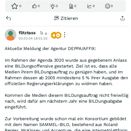
0
0
0
0
0
0
Zitieren
flitztass
0
03.03.04 18:01:22
Aktuelle Meldung der Agentur DEPPA/AFFIX:
Im Rahmen der Agenda 3020 wurde aus gegebenem Anlass
eine BILDungsoffensive gestartet. Ziel ist es, dass alle
Medien ihrem BILDungsauftrag zu genügen haben, und im
Rahmen dessen ab 2005 mindestens 5 % ihrer Ausgabe den
offiziellen Regierungserklärungen zu widmen haben.
Kommen die Medien diesem BILDungsauftrag nicht freiwillig
nach, wird dafür am nächstem Jahr eine BILDungsabgabe
eingeführt.
Zur Vorbereitung wurde schon mal ein Konsortium gebildet
mit dem Namen SAMMEL-BILD, bestehend aus Roland
Berger, McKinsey und Accenture, die eine Internetplattform