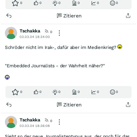
0
0
0
0
0
0
Zitieren
Tschakka
0
03.03.04 18:34:00
Schröder nicht im Irak-, dafür aber im Medienkrieg?
"Embedded Journalists - der Wahrheit näher?"
0
0
0
0
0
0
Zitieren
Tschakka
0
03.03.04 18:36:08
Sieht so der neue Journalistentypus aus, der noch für das