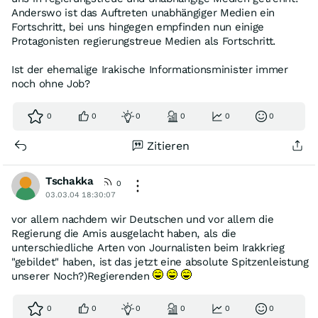
Anderswo ist das Auftreten unabhängiger Medien ein
Fortschritt, bei uns hingegen empfinden nun einige
Protagonisten regierungstreue Medien als Fortschritt.
Ist der ehemalige Irakische Informationsminister immer
noch ohne Job?
0
0
0
0
0
0
Zitieren
Tschakka
0
03.03.04 18:30:07
vor allem nachdem wir Deutschen und vor allem die
Regierung die Amis ausgelacht haben, als die
unterschiedliche Arten von Journalisten beim Irakkrieg
"gebildet" haben, ist das jetzt eine absolute Spitzenleistung
unserer Noch?)Regierenden
0
0
0
0
0
0