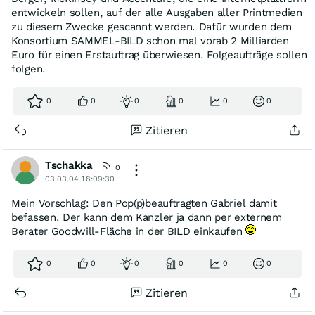
entwickeln sollen, auf der alle Ausgaben aller Printmedien
zu diesem Zwecke gescannt werden. Dafür wurden dem
Konsortium SAMMEL-BILD schon mal vorab 2 Milliarden
Euro für einen Erstauftrag überwiesen. Folgeaufträge sollen
folgen.
0
0
0
0
0
0
Zitieren
Tschakka
0
03.03.04 18:09:30
Mein Vorschlag: Den Pop(p)beauftragten Gabriel damit
befassen. Der kann dem Kanzler ja dann per externem
Berater Goodwill-Fläche in der BILD einkaufen
0
0
0
0
0
0
Zitieren