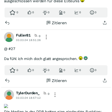
ausgeschlossen werden für diese Eliteunis
0
0
0
0
0
0
Zitieren
Fuller81
0
03.03.04 18:51:26
@ #27
Da fühl ich mich doch glatt angesprochen.
0
0
0
0
0
0
Zitieren
TylerDurden_
0
03.03.04 18:57:12
Die Medien in der DDR hatten eine eindeutige Funktion: