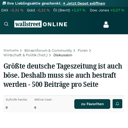
🎁 Ihre Lieblingsaktie geschenkt.
→ Jetzt Depot eröffnen
DAX
-0,31
%
Gold
-0,22
%
Öl (Brent)
+2,07
%
Dow Jones
+0,07
%
Börsenforum & Community
Foren
Startseite
Wirtschaft & Politik (hist.)
Diskussion
Größte deutsche Tageszeitung ist auch
böse. Deshalb muss sie auch bestraft
werden - 500 Beiträge pro Seite
Aufrufe heute:
Aktive User:
zu Favoriten
0
0