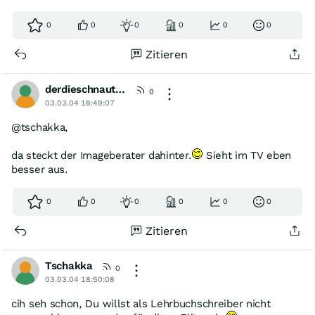
0
0
0
0
0
0
Zitieren
derdieschnautzelangsamvollhat
0
03.03.04 18:49:07
@tschakka,
da steckt der Imageberater dahinter.
Sieht im TV eben
besser aus.
0
0
0
0
0
0
Zitieren
Tschakka
0
03.03.04 18:50:08
cih seh schon, Du willst als Lehrbuchschreiber nicht