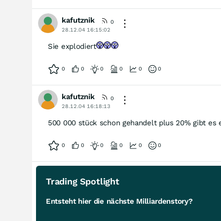
kafutznik
0
28.12.04 16:15:02
Sie explodiert
0
0
0
0
0
0
kafutznik
0
28.12.04 16:18:13
500 000 stück schon gehandelt plus 20% gibt es
0
0
0
0
0
0
Trading Spotlight
Entsteht hier die nächste Milliardenstory?