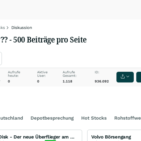
cks
Diskussion
? - 500 Beiträge pro Seite
Aufrufe
Aktive
Aufrufe
ID:
heute:
User:
Gesamt:
0
0
1.118
936.092
utschland
Depotbesprechung
Hot Stocks
Rohstoffwe
SanDisk - Der neue Überflieger am Markt für Speicherchips
Volvo Börsengang