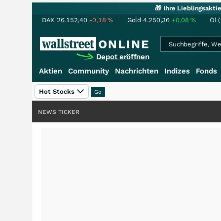
🎁 Ihre Lieblingsakt
DAX
26.152,40
-0,18
%
Gold
4.250,36
+0,08
%
Öl 
Depot eröffnen
Aktien
Community
Nachrichten
Indizes
Fonds
Hot Stocks
NEWS TICKER