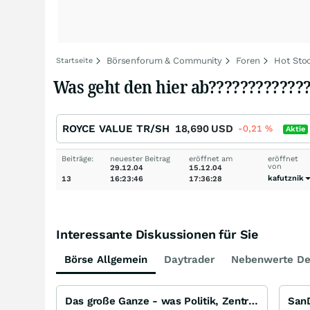
Börsenforum & Community
Foren
Hot Sto
Startseite
Was geht den hier ab??????????????
ROYCE VALUE TR/SH
18,690
USD
-0,21
%
Aktie
Beiträge:
neuester Beitrag
eröffnet am
eröffnet
von
29.12.04
15.12.04
kafutznik
13
16:23:46
17:36:28
Interessante Diskussionen für Sie
Börse Allgemein
Daytrader
Nebenwerte De
Das große Ganze - was Politik, Zentralbanken, Trends, Medien und Gesellschaft mit Aktien, Rohstoffen