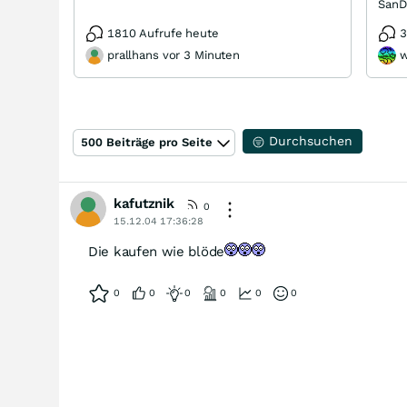
1810 Aufrufe heute
3
prallhans vor 3 Minuten
w
Durchsuchen
500 Beiträge pro Seite
kafutznik
0
15.12.04 17:36:28
Die kaufen wie blöde
0
0
0
0
0
0