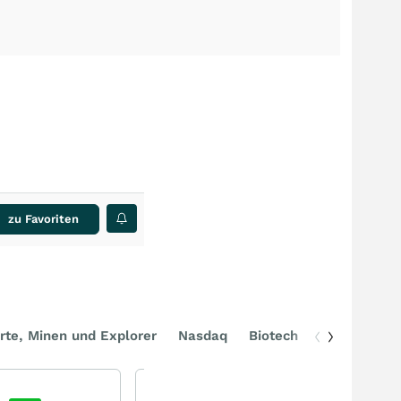
zu Favoriten
rte, Minen und Explorer
Nasdaq
Biotech
DAX
EOS - die Zukunft der Drohnenabwehr?