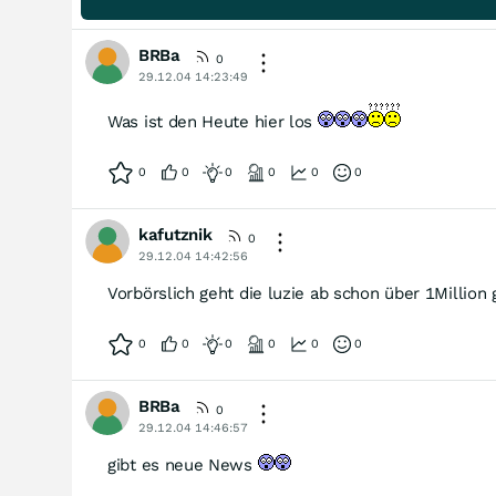
BRBa
0
29.12.04 14:23:49
Was ist den Heute hier los
0
0
0
0
0
0
kafutznik
0
29.12.04 14:42:56
Vorbörslich geht die luzie ab schon über 1Million
0
0
0
0
0
0
BRBa
0
29.12.04 14:46:57
gibt es neue News