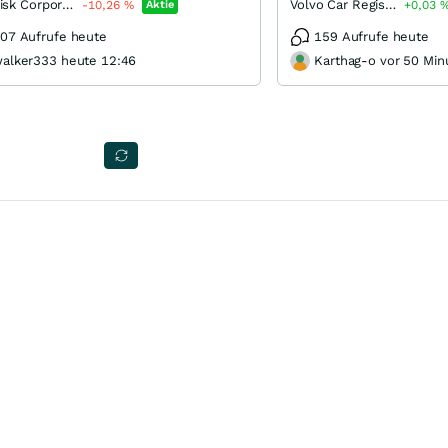
SanDisk Corporation
Volvo Car Registered (B)
-10,26
%
Aktie
+0,03
07 Aufrufe heute
159 Aufrufe heute
alker333 heute 12:46
Karthag-o vor 50 Min