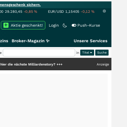
mensgeschenk sichern.
00
29.280,45
-0,85
%
EUR/USD
1,15405
-0,12
%
Aktie geschenkt!
Login
Push-Kurse
zins
Broker-Magazin ✨
Unsere Services
e
in
Titel
ste Milliardenstory?
+++
Anzeige