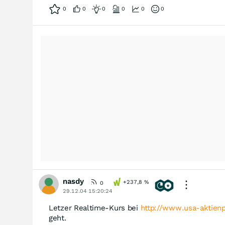
0
0
0
0
0
0
nasdy
+237,8
%
0
29.12.04 15:20:24
Letzer Realtime-Kurs bei
http://www.usa-aktienp
geht.