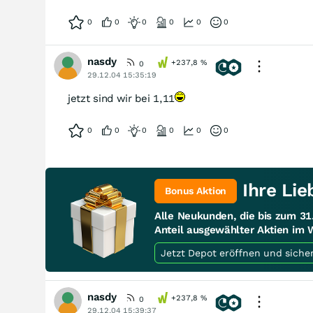
0
0
0
0
0
0
nasdy
+237,8
%
0
29.12.04 15:35:19
jetzt sind wir bei 1,11
0
0
0
0
0
0
Ihre Lie
Bonus Aktion
Alle Neukunden, die bis zum 3
Anteil ausgewählter Aktien im 
Jetzt Depot eröffnen und siche
nasdy
+237,8
%
0
29.12.04 15:39:37