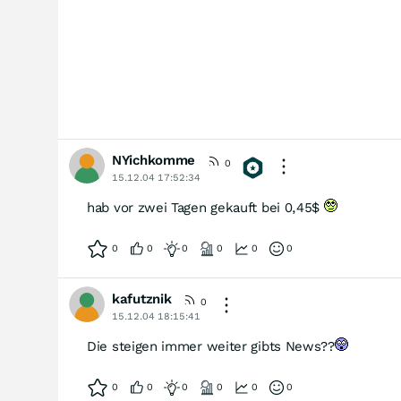
NYichkomme
0
15.12.04 17:52:34
hab vor zwei Tagen gekauft bei 0,45$
0
0
0
0
0
0
kafutznik
0
15.12.04 18:15:41
Die steigen immer weiter gibts News??
0
0
0
0
0
0