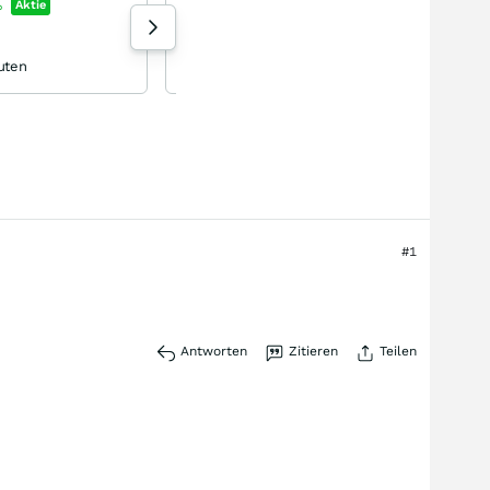
Electro Optic Systems
%
Aktie
+0,24
%
Aktie
149 Aufrufe heute
uten
8-lagig heute 08:18
#1
Antworten
Zitieren
Teilen