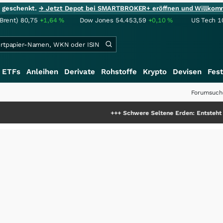
ie geschenkt.
→ Jetzt Depot bei SMARTBROKER+ eröffnen und Willkom
(Brent)
80,75
+1,64
%
Dow Jones
54.453,59
+0,10
%
US Tech 1
ETFs
Anleihen
Derivate
Rohstoffe
Krypto
Devisen
Fest
Forumsuch
+++
Schwere Seltene Erden: Entsteht hier die näch