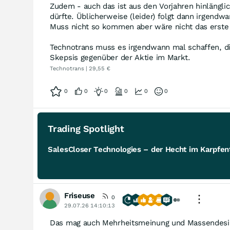
Zudem - auch das ist aus den Vorjahren hinlängli
dürfte. Üblicherweise (leider) folgt dann irgend
Muss nicht so kommen aber wäre nicht das erste
Technotrans muss es irgendwann mal schaffen, di
Skepsis gegenüber der Aktie im Markt.
Technotrans | 29,55 €
0
0
0
0
0
0
Trading Spotlight
SalesCloser Technologies – der Hecht im Karpfent
Friseuse
0
29.07.26 14:10:13
Das mag auch Mehrheitsmeinung und Massendesinter