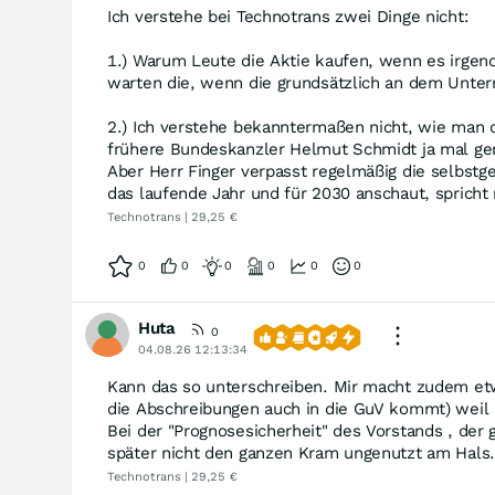
Ich verstehe bei Technotrans zwei Dinge nicht:
1.) Warum Leute die Aktie kaufen, wenn es irge
warten die, wenn die grundsätzlich an dem Untern
2.) Ich verstehe bekanntermaßen nicht, wie man d
frühere Bundeskanzler Helmut Schmidt ja mal gem
Aber Herr Finger verpasst regelmäßig die selbstge
das laufende Jahr und für 2030 anschaut, spricht 
Technotrans | 29,25 €
0
0
0
0
0
0
Huta
0
04.08.26 12:13:34
Kann das so unterschreiben. Mir macht zudem etw
die Abschreibungen auch in die GuV kommt) weil
Bei der "Prognosesicherheit" des Vorstands , der g
später nicht den ganzen Kram ungenutzt am Hals.
Technotrans | 29,25 €