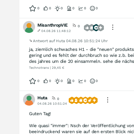
0
0
0
0
0
0
MisanthropVIE
0
04.08.26 11:48:12
Antwort auf Huta
04.08.26 10:51:24 Uhr
ja, ziemlich schwaches H1 - die "neuen" produkt
gering und es fehlt der durchbruch so wie z.b. b
des jahres um die 20 einsammeln. sehe die nächst
Technotrans | 29,45 €
0
0
0
0
0
0
Huta
0
04.08.26 10:51:24
Guten Tag!
Wie quasi "immer": Nsch der Veröffentlichung von 
beeindruckend waren sie auf den ersten Blick nic