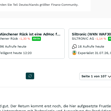
den Sie Teil Deutschlands größter Finanz-Community.
Bei Münchener Rück ist eine AdHoc fällig
hener Rück
SILTRONIC AG
-1,30
%
Aktie
-1,14
%
A
96 Aufrufe heute
16 Aufrufe heute
Telligent heute 12:20
Experialist 31.07.26,
Seite 1 von 107
nd gut. Der Return kommt erst noch, die hier aufgesetzte Frust