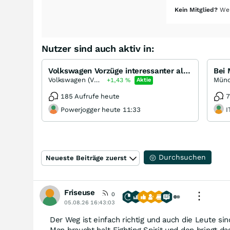
Kein Mitglied?
Wer
Nutzer sind auch aktiv in:
Volkswagen Vorzüge interessanter als Stämme ?
Volkswagen (VW) Vz
Münc
+1,43
%
Aktie
185 Aufrufe heute
7
Powerjogger heute 11:33
I
Durchsuchen
Neueste Beiträge zuerst
Friseuse
0
05.08.26 16:43:03
Der Weg ist einfach richtig und auch die Leute si