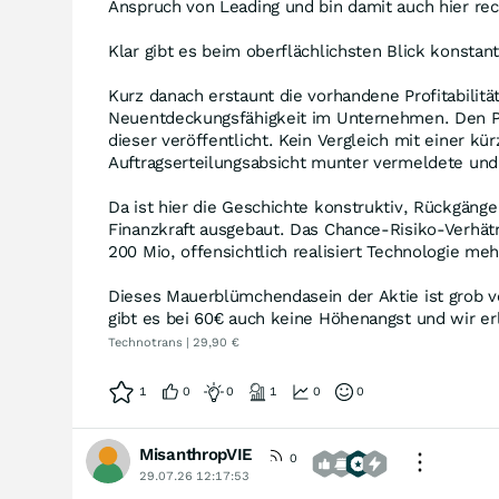
Anspruch von Leading und bin damit auch hier rech
Klar gibt es beim oberflächlichsten Blick konsta
Kurz danach erstaunt die vorhandene Profitabilität
Neuentdeckungsfähigkeit im Unternehmen. Den Pose
dieser veröffentlicht. Kein Vergleich mit einer 
Auftragserteilungsabsicht munter vermeldete und 
Da ist hier die Geschichte konstruktiv, Rückgäng
Finanzkraft ausgebaut. Das Chance-Risiko-Verhät
200 Mio, offensichtlich realisiert Technologie m
Dieses Mauerblümchendasein der Aktie ist grob v
gibt es bei 60€ auch keine Höhenangst und wir er
Technotrans | 29,90 €
1
0
0
1
0
0
MisanthropVIE
0
29.07.26 12:17:53