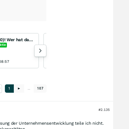
Siltronic (WKN WAF300)! Wer hat das noch im Blick?
INDUS - Div. Rendite über 7 % - KGV von 5 - hoch interessant !
INDUS Holding
ktie
-1,10
%
Aktie
20 Aufrufe heute
 08:57
Kampfkater1969 31.07.26, 12:52
1
►
…
107
#2.135
lesung der Unternehmensentwicklung teile ich nicht.