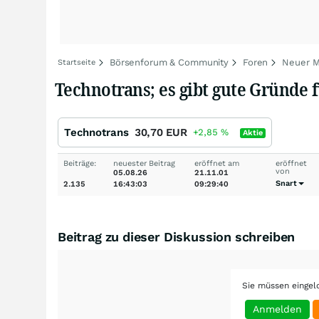
Börsenforum & Community
Foren
Neuer Ma
Startseite
Technotrans; es gibt gute Gründe
Technotrans
30,70
EUR
+2,85
%
Aktie
Beiträge:
neuester Beitrag
eröffnet am
eröffnet
von
05.08.26
21.11.01
Snart
2.135
16:43:03
09:29:40
Beitrag zu dieser Diskussion schreiben
Sie müssen eingel
Anmelden