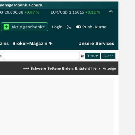
mensgeschenk sichern.
00
29.636,36
+0,87
%
EUR/USD
1,15615
+0,32
%
Aktie geschenkt!
Login
Push-Kurse
zins
Broker-Magazin ✨
Unsere Services
e
in
Titel
+++
Schwere Seltene Erden: Entsteht hier die nächste Milliardenstory?
Anzeige
+++