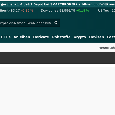
ie geschenkt.
→ Jetzt Depot bei SMARTBROKER+ eröffnen und Willkom
(Brent)
83,27
-0,32
%
Dow Jones
53.996,79
+0,18
%
US Tech 1
ETFs
Anleihen
Derivate
Rohstoffe
Krypto
Devisen
Fest
Forumsuch