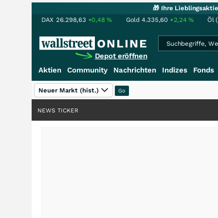
🎁 Ihre Lieblingsakt
DAX
26.298,63
+0,48
%
Gold
4.335,60
+2,24
%
Öl 
Depot eröffnen
Aktien
Community
Nachrichten
Indizes
Fonds
Neuer Markt (hist.)
NEWS TICKER