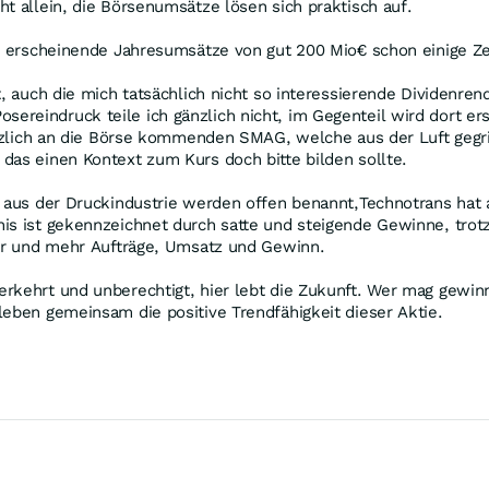
t allein, die Börsenumsätze lösen sich praktisch auf.
nt erscheinende Jahresumsätze von gut 200 Mio€ schon einige Ze
, auch die mich tatsächlich nicht so interessierende Dividenrendi
reindruck teile ich gänzlich nicht, im Gegenteil wird dort erst
kürzlich an die Börse kommenden SMAG, welche aus der Luft geg
das einen Kontext zum Kurs doch bitte bilden sollte.
e aus der Druckindustrie werden offen benannt,Technotrans hat
nis ist gekennzeichnet durch satte und steigende Gewinne, tro
ehr und mehr Aufträge, Umsatz und Gewinn.
erkehrt und unberechtigt, hier lebt die Zukunft. Wer mag gewi
leben gemeinsam die positive Trendfähigkeit dieser Aktie.