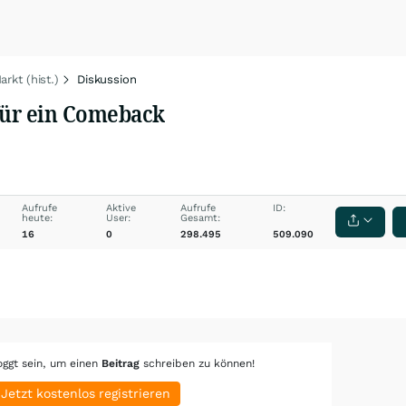
rkt (hist.)
Diskussion
 für ein Comeback
Aufrufe
Aktive
Aufrufe
ID:
heute:
User:
Gesamt:
16
0
298.495
509.090
oggt sein, um einen
Beitrag
schreiben zu können!
Jetzt kostenlos registrieren