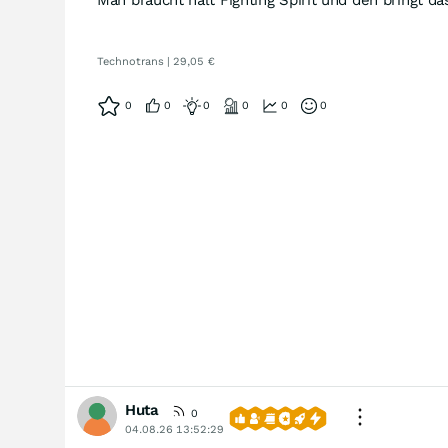
Man braucht halt Fighting Spirit und den bringt 
Technotrans | 29,05 €
0
0
0
0
0
0
Huta
0
04.08.26 13:52:29