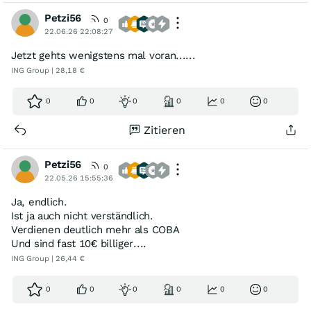
Petzi56
0
22.06.26 22:08:27
Jetzt gehts wenigstens mal voran......
ING Group | 28,18 €
0
0
0
0
0
0
Zitieren
Petzi56
0
22.05.26 15:55:36
Ja, endlich.
Ist ja auch nicht verständlich.
Verdienen deutlich mehr als COBA
Und sind fast 10€ billiger....
ING Group | 26,44 €
0
0
0
0
0
0