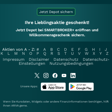
Jetzt Depot sichern
Ihre Lieblingsaktie geschenkt!
Jetzt Depot bei SMARTBROKER+ eröffnen und
Willkommensgeschenk sichern.
Aktien von A - Z:
#
A
B
C
D
E
F
G
H
I
J
K
L
M
N
O
P
Q
R
S
T
U
V
W
X
Y
Z
Impressum
Disclaimer
Datenschutz
Datenschutz-
Einstellungen
Nutzungsbedingungen
Unsere Apps:
Wenn Sie Kursdaten, Widgets oder andere Finanzinformationen benötigen, hilft
Ihnen
ARIVA
gerne.