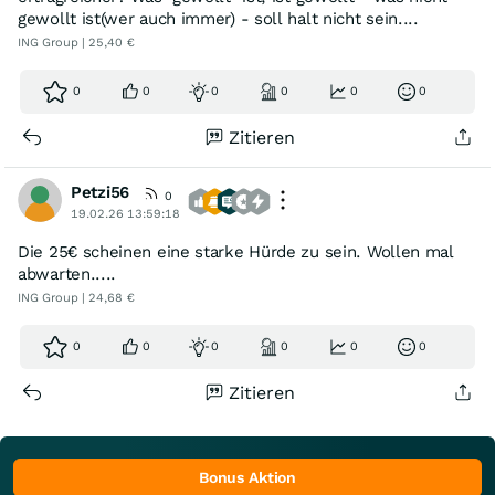
gewollt ist(wer auch immer) - soll halt nicht sein....
ING Group | 25,40 €
0
0
0
0
0
0
Zitieren
Petzi56
0
19.02.26 13:59:18
Die 25€ scheinen eine starke Hürde zu sein. Wollen mal
abwarten.....
ING Group | 24,68 €
0
0
0
0
0
0
Zitieren
Bonus Aktion