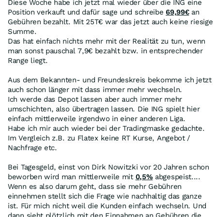
Diese Woche habe ich jetzt mal wieder über die ING eine
Position verkauft und dafür sage und schreibe
69,99€
an
Gebühren bezahlt. Mit 25T€ war das jetzt auch keine riesige
Summe.
Das hat einfach nichts mehr mit der Realität zu tun, wenn
man sonst pauschal 7,9€ bezahlt bzw. in entsprechender
Range liegt.
Aus dem Bekannten- und Freundeskreis bekomme ich jetzt
auch schon länger mit dass immer mehr wechseln.
Ich werde das Depot lassen aber auch immer mehr
umschichten, also übertragen lassen. Die ING spielt hier
einfach mittlerweile irgendwo in einer anderen Liga.
Habe ich mir auch wieder bei der Tradingmaske gedachte.
Im Vergleich z.B. zu Flatex keine RT Kurse, Angebot /
Nachfrage etc.
Bei Tagesgeld, einst von Dirk Nowitzki vor 20 Jahren schon
beworben wird man mittlerweile mit
0,5%
abgespeist....
Wenn es also darum geht, dass sie mehr Gebühren
einnehmen stellt sich die Frage wie nachhaltig das ganze
ist. Für mich nicht weil die Kunden einfach wechseln. Und
dann sieht plötzlich mit den Einnahmen an Gebühren die