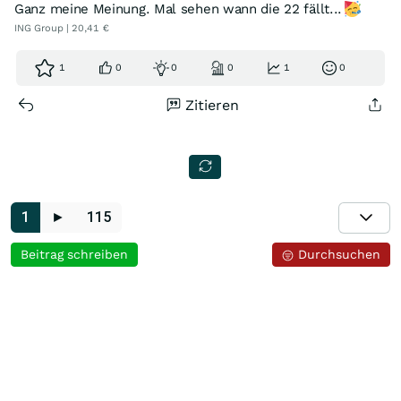
Ganz meine Meinung. Mal sehen wann die 22 fällt...
ING Group | 20,41 €
1
0
0
0
1
0
Zitieren
1
►
115
Beitrag schreiben
Durchsuchen