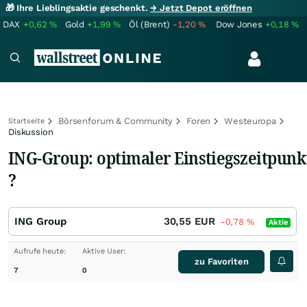
🎁 Ihre Lieblingsaktie geschenkt.
→ Jetzt Depot eröffnen
DAX
+0,62
%
Gold
+1,99
%
Öl (Brent)
-1,20
%
Dow Jones
+0,18
%
Börsenforum & Community
Foren
Westeuropa
Startseite
Diskussion
ING-Group: optimaler Einstiegszeitpunk
?
ING Group
30,55
EUR
-0,78
%
Aktie
Aufrufe heute:
Aktive User:
zu Favoriten
7
0