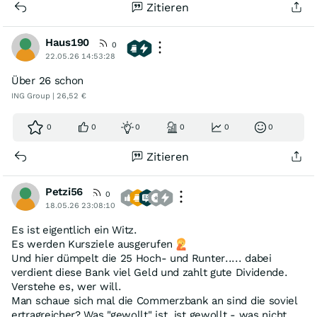
Zitieren
Haus190
0
22.05.26 14:53:28
Über 26 schon
ING Group | 26,52 €
0
0
0
0
0
0
Zitieren
Petzi56
0
18.05.26 23:08:10
Es ist eigentlich ein Witz.
Es werden Kursziele ausgerufen
Und hier dümpelt die 25 Hoch- und Runter..... dabei
verdient diese Bank viel Geld und zahlt gute Dividende.
Verstehe es, wer will.
Man schaue sich mal die Commerzbank an sind die soviel
ertragreicher? Was "gewollt" ist, ist gewollt - was nicht