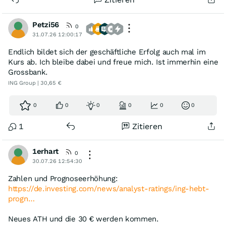
Petzi56
0
31.07.26 12:00:17
Endlich bildet sich der geschäftliche Erfolg auch mal im
Kurs ab. Ich bleibe dabei und freue mich. Ist immerhin eine
Grossbank.
ING Group | 30,65 €
0
0
0
0
0
0
1
Zitieren
1erhart
0
30.07.26 12:54:30
Zahlen und Prognoseerhöhung:
https://de.investing.com/news/analyst-ratings/ing-hebt-
progn…
Neues ATH und die 30 € werden kommen.