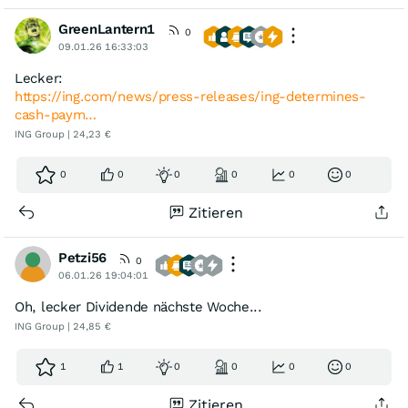
GreenLantern1
0
09.01.26 16:33:03
Lecker:
https://ing.com/news/press-releases/ing-determines-
cash-paym…
ING Group | 24,23 €
0
0
0
0
0
0
Zitieren
Petzi56
0
06.01.26 19:04:01
Oh, lecker Dividende nächste Woche...
ING Group | 24,85 €
1
1
0
0
0
0
Zitieren