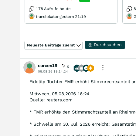
wird, entscheidet sich aber erst an den Widerständen
oberhalb von 1.300 Euro und letztlich an der 200-Tage-
178 Aufrufe heute
8
Linie.
translokator gestern 21:19
G
Durchsuchen
Neueste Beiträge zuerst
corcev19
0
05.08.26 19:14:24
Fidelity-Tochter FMR erhöht Stimmrechtsanteil an
Mittwoch, 05.08.2026 16:24
Quelle: reuters.com
* FMR erhöhte den Stimmrechtsanteil an Rheinmet
* Schwelle am 30. Juli 2026 erreicht; Gesamtsti