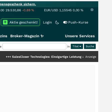
mensgeschenk sichern.
100
29.530,86
-0,69
%
EUR/USD
1,15545
0,00
%
Aktie geschenkt!
Login
Push-Kurse
zins
Broker-Magazin ✨
Unsere Services
e
in
Titel
sCloser Technologies: Einzigartige Leistung zieht die Top-Dogs an!
Anzeige
+++