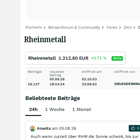
Börsenforum & Community
Foren
DAX
Startseite
Rheinmetall
Rheinmetall
1.212,80
EUR
+0,71
%
Aktie
Beiträge:
neuester
eröffnet am
eröffnet von
Beitrag
05.08.26
02.10.03
GRUENDERKRA
18.137
19:14:24
23:56:52
Beliebteste Beiträge
24h
1 Woche
1 Monat
Ananta
am
05.08.26
5
Auch wenn zurzeit über RHM die Sonne scheint, bis zur