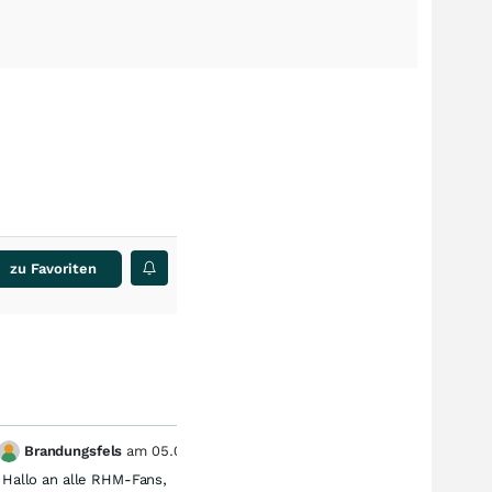
zu Favoriten
Brandungsfels
am
05.08.26
cor
3
Hallo an alle RHM-Fans,
Vorläuf