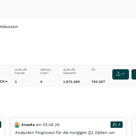
Diskussion
Aufrufe
Aktive
Aufrufe
ID:
heute:
User:
Gesamt:
CH
1
0
1.875.380
782.387
Ananta
am
05.08.26
4
Analysten Prognosen für die morgigen Q2 Zahlen um