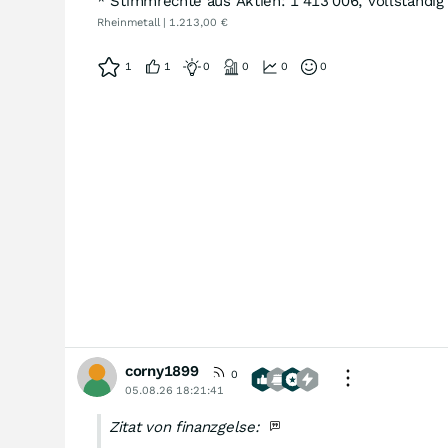
* Stimmrechte aus Aktien: 1'413'006, vollständig
Rheinmetall | 1.213,00 €
1
1
0
0
0
0
corny1899
0
05.08.26 18:21:41
Zitat von finanzgelse: