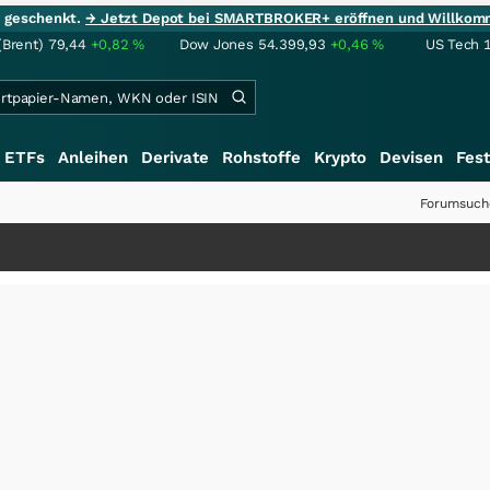
ie geschenkt.
→ Jetzt Depot bei SMARTBROKER+ eröffnen und Willkom
(Brent)
79,44
+0,82
%
Dow Jones
54.399,93
+0,46
%
US Tech 
ETFs
Anleihen
Derivate
Rohstoffe
Krypto
Devisen
Fest
Forumsuch
+++
Sale