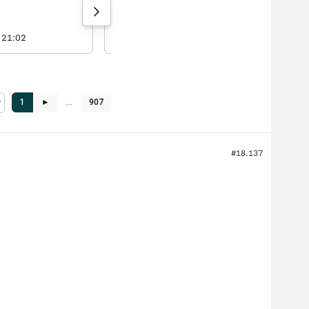
Für uns Kleinanleger ggf. mit einem sicher höheren
Stop-Buy begleiten
3149 Aufrufe heute
Ich hoffe, dass der Vorstand am 06.08. einen
 21:02
walker333 gestern 21:12
nachhaltigen Aufwärtstrend kommuniziert Dieser
müsste mMn. aber schon mehr als nur positiv ausfallen.
Bild: //assets.wallstreet-
online.de/_media/26190/board/20260805000322-
292041c5d4f52e4e624a24e03b187c5f996aadfe4b02aa067.png
1
►
…
907
Hoffen wir das beste
#18.137