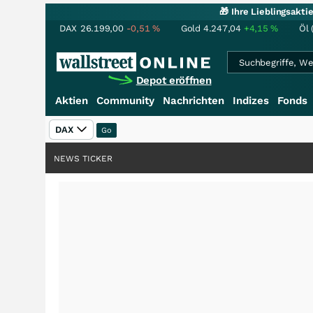
🎁 Ihre Lieblingsakt
DAX
26.199,00
-0,51
%
Gold
4.247,04
+4,15
%
Öl 
Depot eröffnen
Aktien
Community
Nachrichten
Indizes
Fonds
DAX
NEWS TICKER