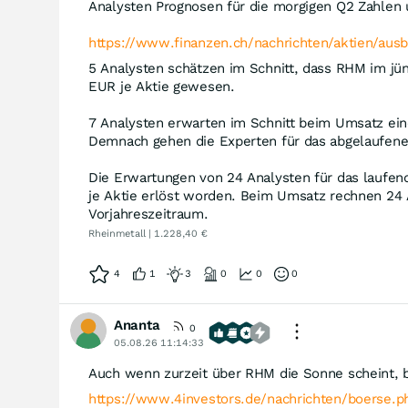
Analysten Prognosen für die morgigen Q2 Zahlen u
https://www.finanzen.ch/nachrichten/aktien/aus
5 Analysten schätzen im Schnitt, dass RHM im jün
EUR je Aktie gewesen.
7 Analysten erwarten im Schnitt beim Umsatz ein
Demnach gehen die Experten für das abgelaufene 
Die Erwartungen von 24 Analysten für das laufen
je Aktie erlöst worden. Beim Umsatz rechnen 24 A
Vorjahreszeitraum.
Rheinmetall | 1.228,40 €
4
1
3
0
0
0
Ananta
0
05.08.26 11:14:33
Auch wenn zurzeit über RHM die Sonne scheint, bis
https://www.4investors.de/nachrichten/boerse.