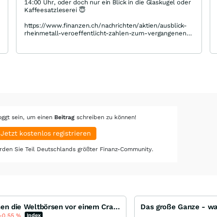
14:00 Uhr, oder doch nur ein Blick in die Glaskugel oder
Kaffeesatzleserei 😇
https://www.finanzen.ch/nachrichten/aktien/ausblick-
rheinmetall-veroeffentlicht-zahlen-zum-vergangenen-
quartal-1036410656
5 Analysten schätzen im Schnitt, dass RHM im jüngsten
Jahresviertel einen Gewinn von 6,06 EUR je Aktie
erwirtschaftet hat. Im Vorjahresviertel waren es noch
2,90 EUR je Aktie gewesen.
7 Analysten erwarten im Schnitt beim Umsatz eine
Steigerung von 33,55 Prozent gegenüber dem im
Vorjahresquartal erwirtschafteten Umsatz von 2,43
Milliarden EUR. Demnach gehen die Experten für das
oggt sein, um einen
Beitrag
schreiben zu können!
abgelaufene Quartal im Schnitt von einem Umsatz von
3,25 Milliarden EUR aus.
Jetzt kostenlos registrieren
Die Erwartungen von 24 Analysten für das laufende
den Sie Teil Deutschlands größter Finanz-Community.
Fiskaljahr gehen von einem durchschnittlichen Gewinn
von 37,84 EUR je Aktie aus. Ein Jahr zuvor waren 15,38
EUR je Aktie erlöst worden. Beim Umsatz rechnen 24
Analysten für das aktuelle Fiskaljahr im Schnitt mit
insgesamt 14,03 Milliarden EUR, gegenüber 9,94
Milliarden EUR im Vorjahreszeitraum.
Stehen die Weltbörsen vor einem Crash ???
-0,55
%
Index