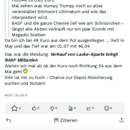
Mal sehen was Humpy Trumpy noch so alles
veranstaltet Stichwort Ultimatum und wie das
interpretiert wird.
BASF und die ganze Chemie lief wie am Schnürrchen -
längst alle Aktien verkauft nur ein paar Evonik mit
Megadivi bleiben
Da bin ich bei 48 Euro aus dem Put ausgestiegen ... Sell in
May und das Tief war am 01.07 mit 46,04
Auch den gerade verkauft zu glatt 1 Euro.
Das war die Meldung:
Verkauf von Lacke-Sparte bringt
BASF Milliarden
Warten wir mal ab ob der Kurs noch Richtung 54 aus dem
Mai geht
DAX ist mir zu hoch - Chance zur Depot Absicherung
suchen und Nutzen!
BASF | 50,99 €
0
0
0
0
0
0
Zitieren