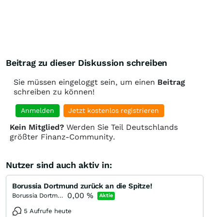
Euro wert ist, die Agrarsparte aber nur ein Sechstel zum
Umsatz beisteuert, zeigt diese Bewertung vor allem eines:
wie skeptisch Investoren dem BASF-Konglomerat aus
Chemie, Kunststoff und Agrar gegenüberstehen…
Beitrag zu dieser Diskussion schreiben
Sie müssen eingeloggt sein, um einen
Beitrag
schreiben zu können!
Anmelden
Jetzt kostenlos registrieren
Kein Mitglied?
Werden Sie Teil Deutschlands
größter Finanz-Community.
Nutzer sind auch aktiv in:
Borussia Dortmund zurück an die Spitze!
0,00
%
Borussia Dortmund
Aktie
5 Aufrufe heute