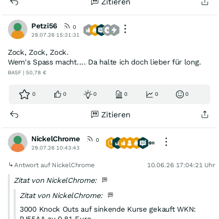
Zitieren
Petzi56
0
29.07.26 15:31:31
Zock, Zock, Zock.
Wem's Spass macht.... Da halte ich doch lieber für long.
BASF | 50,78 €
0
0
0
0
0
0
Zitieren
NickelChrome
0
29.07.26 10:43:43
Antwort auf NickelChrome
10.06.26 17:04:21 Uhr
Zitat von NickelChrome:
Zitat von NickelChrome:
3000 Knock Outs auf sinkende Kurse gekauft WKN:
PJ55AA zu 0,81 Euro