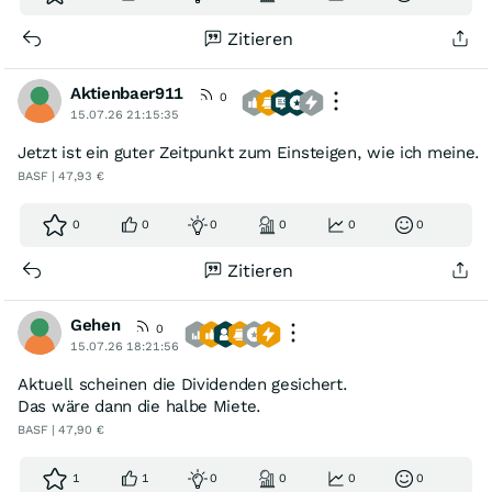
Zitieren
Aktienbaer911
0
15.07.26 21:15:35
Jetzt ist ein guter Zeitpunkt zum Einsteigen, wie ich meine.
BASF | 47,93 €
0
0
0
0
0
0
Zitieren
Gehen
0
15.07.26 18:21:56
Aktuell scheinen die Dividenden gesichert.
Das wäre dann die halbe Miete.
BASF | 47,90 €
1
1
0
0
0
0