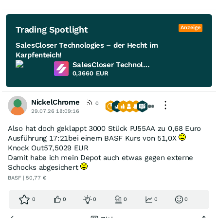
Trading Spotlight
Anzeige
SalesCloser Technologies – der Hecht im
Karpfenteich!
SalesCloser Technologies
0,3660
EUR
NickelChrome
0
29.07.26 18:09:16
Also hat doch geklappt 3000 Stück PJ55AA zu 0,68 Euro
Ausführung 17:21bei einem BASF Kurs von 51,0X
Knock Out
57,5029 EUR
Damit habe ich mein Depot auch etwas gegen externe
Schocks abgesichert
BASF | 50,77 €
0
0
0
0
0
0