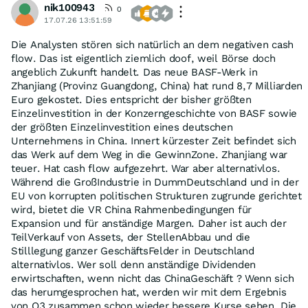
nik100943
0
17.07.26 13:51:59
Die Analysten stören sich natürlich an dem negativen cash
flow. Das ist eigentlich ziemlich doof, weil Börse doch
angeblich Zukunft handelt. Das neue BASF-Werk in
Zhanjiang (Provinz Guangdong, China) hat rund 8,7 Milliarden
Euro gekostet. Dies entspricht der bisher größten
Einzelinvestition in der Konzerngeschichte von BASF sowie
der größten Einzelinvestition eines deutschen
Unternehmens in China. Innert kürzester Zeit befindet sich
das Werk auf dem Weg in die GewinnZone. Zhanjiang war
teuer. Hat cash flow aufgezehrt. War aber alternativlos.
Während die GroßIndustrie in DummDeutschland und in der
EU von korrupten politischen Strukturen zugrunde gerichtet
wird, bietet die VR China Rahmenbedingungen für
Expansion und für anständige Margen. Daher ist auch der
TeilVerkauf von Assets, der StellenAbbau und die
Stilllegung ganzer GeschäftsFelder in Deutschland
alternativlos. Wer soll denn anständige Dividenden
erwirtschaften, wenn nicht das ChinaGeschäft ? Wenn sich
das herumgesprochen hat, werden wir mit dem Ergebnis
von Q3 zusammen schon wieder bessere Kurse sehen. Die