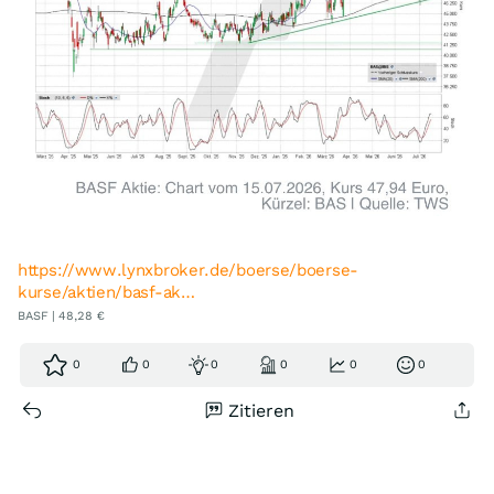
https://www.lynxbroker.de/boerse/boerse-
kurse/aktien/basf-ak…
BASF | 48,28 €
0
0
0
0
0
0
Zitieren