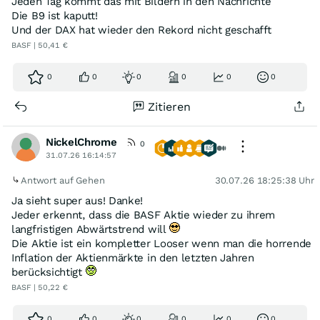
Jeden Tag kommt das mit Bildern in den Nachrichte
Die B9 ist kaputt!
Und der DAX hat wieder den Rekord nicht geschafft
BASF | 50,41 €
0
0
0
0
0
0
Zitieren
NickelChrome
0
31.07.26 16:14:57
Antwort auf Gehen
30.07.26 18:25:38 Uhr
Ja sieht super aus! Danke!
Jeder erkennt, dass die BASF Aktie wieder zu ihrem
langfristigen Abwärtstrend will
Die Aktie ist ein kompletter Looser wenn man die horrende
Inflation der Aktienmärkte in den letzten Jahren
berücksichtigt
BASF | 50,22 €
0
0
0
0
0
0