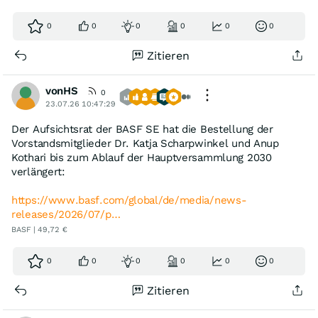
0
0
0
0
0
0
Zitieren
vonHS
0
23.07.26 10:47:29
Der Aufsichtsrat der BASF SE hat die Bestellung der
Vorstandsmitglieder Dr. Katja Scharpwinkel und Anup
Kothari bis zum Ablauf der Hauptversammlung 2030
verlängert:
https://www.basf.com/global/de/media/news-
releases/2026/07/p…
BASF | 49,72 €
0
0
0
0
0
0
Zitieren