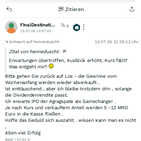
Zitieren
FinalDestination
0
15.07.26 13:47:20
Antwort auf henneduscht
15.07.26 12:29:13 Uhr
Zitat von henneduscht:
Erwartungen übertroffen, Ausblick erhöht, Kurs fällt?
Was entgeht mir?
Bitte gehen Sie zurück auf Los - die Gewinne vom
Wochenanfang werden wieder abverkauft .
Ist enttäuschend , aber ich bleibe trotzdem drin , solange
die Dividendenrendite passt.
Ich erwarte IPO der Agragspate als Gamechanger .
Je nach Kurs und verkauftem Anteil werden 5 -12 MRD
Euro in die Kasse fließen .
Hoffe das Geduld sich auszahlt . wissen kann man es nicht
,
Allen viel Erfolg
BASF | 47,51 €