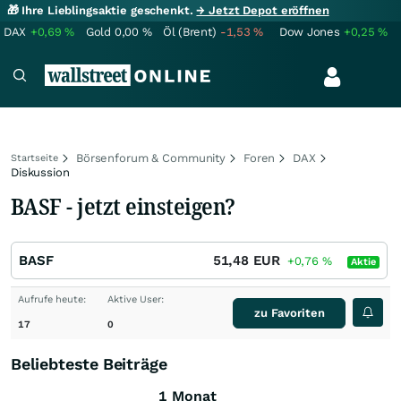
🎁 Ihre Lieblingsaktie geschenkt.
→ Jetzt Depot eröffnen
DAX
+0,69
%
Gold
0,00
%
Öl (Brent)
-1,53
%
Dow Jones
+0,25
%
Börsenforum & Community
Foren
DAX
Startseite
Diskussion
BASF - jetzt einsteigen?
BASF
51,48
EUR
+0,76
%
Aktie
Aufrufe heute:
Aktive User:
zu Favoriten
17
0
Beliebteste Beiträge
1 Monat