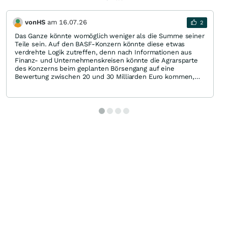
vonHS
am
16.07.26
2
Das Ganze könnte womöglich weniger als die Summe seiner
Teile sein. Auf den BASF-Konzern könnte diese etwas
verdrehte Logik zutreffen, denn nach Informationen aus
Finanz- und Unternehmenskreisen könnte die Agrarsparte
des Konzerns beim geplanten Börsengang auf eine
Bewertung zwischen 20 und 30 Milliarden Euro kommen,
wie das HANDELSBLATT (kostenpflichtig) darlegt:
https://www.handelsblatt.com/unternehmen/industrie/basf-
konzern-strebt-beim-boersengang-der-agrarsparte-mega-
bewertung-an/100238474.html
Grund für die verdrehte Logik ist, dass der BASF-Konzern
beim Börsengang der Agrarsparte eine Mega-Bewertung
anstrebt. Die Sparte soll 2027 an die Börse. In
Finanzkreisen wird mit einer Bewertung zwischen 20 und 30
Milliarden Euro gerechnet – mehr als der Hälfte des
Börsenwerts der gesamten BASF-Gruppe.
Bild: //assets.wallstreet-
online.de/_media/11730/board/20260716084415-img-
4003.jpeg
Da der gesamte Konzern derzeit an der Börse 42 Milliarden