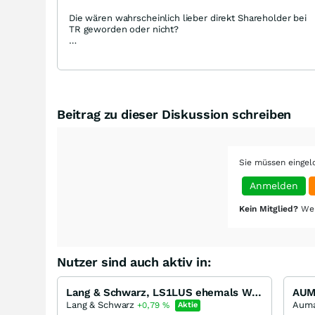
Die wären wahrscheinlich lieber direkt Shareholder bei
TR geworden oder nicht?
https://www.sino.de/sino-begruesst-pinegrove-
opportunity-partners-als-grossaktionaer/
Beitrag zu dieser Diskussion schreiben
Sie müssen eingel
Anmelden
Kein Mitglied?
Wer
Nutzer sind auch aktiv in:
Lang & Schwarz, LS1LUS ehemals WKN 645932 - LS-X
Lang & Schwarz
Aum
+0,79
%
Aktie