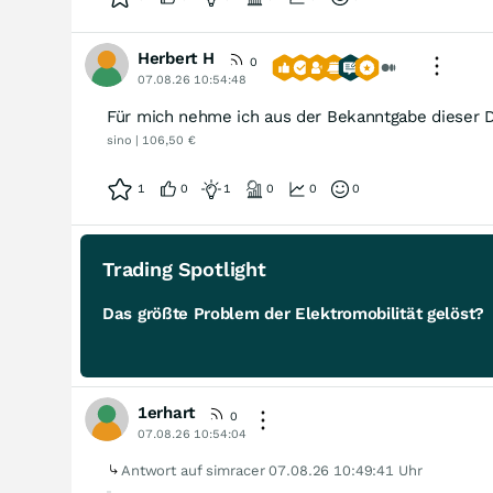
Herbert H
0
07.08.26 10:54:48
Für mich nehme ich aus der Bekanntgabe dieser De
sino | 106,50 €
1
0
1
0
0
0
Trading Spotlight
Das größte Problem der Elektromobilität gelöst?
1erhart
0
07.08.26 10:54:04
Antwort auf simracer
07.08.26 10:49:41 Uhr