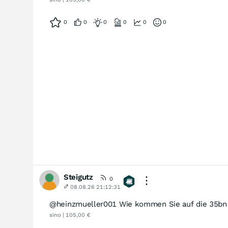
0
0
0
0
0
0
Steigutz
0
08.08.26 21:12:31
@heinzmueller001 Wie kommen Sie auf die 35bn
sino | 105,00 €