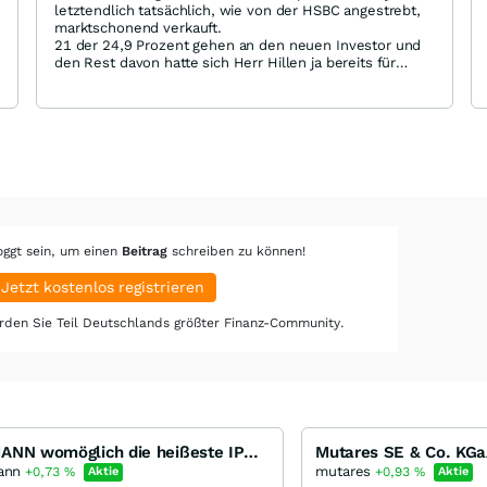
letztendlich tatsächlich, wie von der HSBC angestrebt,
marktschonend verkauft.
21 der 24,9 Prozent gehen an den neuen Investor und
den Rest davon hatte sich Herr Hillen ja bereits für
jeweils 90 Euro in mehreren Tranchen gekauft.
Pinegrove dürfte (fast) nur aufgrund der TR-Beteiligung
eingestiegen sein und daher sehr großes Interesse
daran haben, dass die letzten Anteile weder zu früh,
noch zu günstig veräußert werden.
Damit deckt sich deren Interesse mit unserem, was ich
sehr begrüße.
Ist schon viel sympathischer, als ein Großaktionär, der
seit dem Zerwürfnis nur das sino-Kapitel beenden
oggt sein, um einen
Beitrag
schreiben zu können!
wollte.
Jetzt kostenlos registrieren
den Sie Teil Deutschlands größter Finanz-Community.
AUMANN womöglich die heißeste IPO der e-Mobilität
ann
mutares
+0,73
%
Aktie
+0,93
%
Aktie