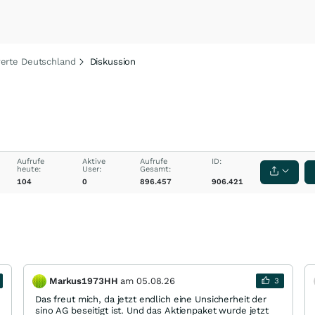
rte Deutschland
Diskussion
Aufrufe
Aktive
Aufrufe
ID:
heute:
User:
Gesamt:
104
0
896.457
906.421
Markus1973HH
am
05.08.26
3
Das freut mich, da jetzt endlich eine Unsicherheit der
sino AG beseitigt ist. Und das Aktienpaket wurde jetzt