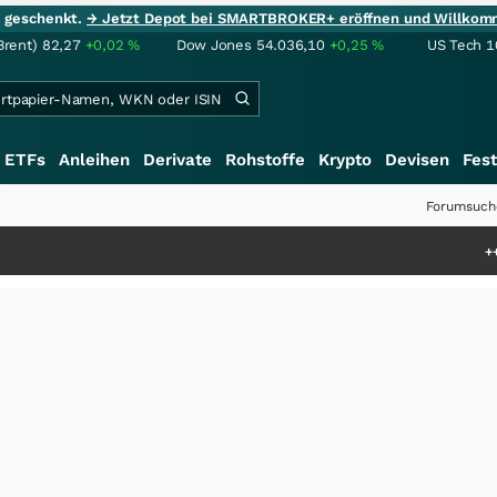
ie geschenkt.
→ Jetzt Depot bei SMARTBROKER+ eröffnen und Willkom
Brent)
82,27
+0,02
%
Dow Jones
54.036,10
+0,25
%
US Tech 1
ETFs
Anleihen
Derivate
Rohstoffe
Krypto
Devisen
Fest
Forumsuch
+++
Saga bei 