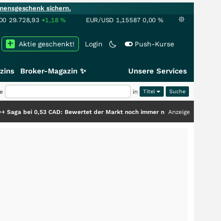
mensgeschenk sichern.
00
29.728,93
+1,18
%
EUR/USD
1,15587
0,00
%
Aktie geschenkt!
Login
Push-Kurse
zins
Broker-Magazin ✨
Unsere Services
e
in
Titel
0,53 CAD: Bewertet der Markt noch immer nur die Hälfte der Story?
Anzeige
+++