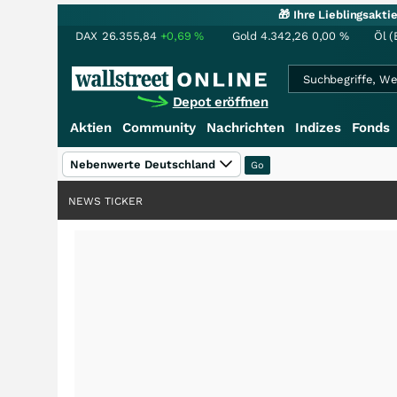
🎁 Ihre Lieblingsakt
DAX
26.355,84
+0,69
%
Gold
4.342,26
0,00
%
Öl (
Depot eröffnen
Aktien
Community
Nachrichten
Indizes
Fonds
Nebenwerte Deutschland
NEWS TICKER