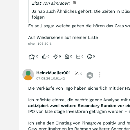
Zitat von simracer:
Ja hab auch Ähnliches gehört. Die Zeiten in Dü
folgen
Es soll sogar welche geben die hören das Gras w
Auf Wiedersehen auf meiner Liste
sino | 106,50 €
0
0
0
0
0
0
HeinzMueller001
0
07.08.26 10:51:42
Die Verkäufe von Ingo haben sicherlich mit der 
Ich möchte einmal die nachfolgende Analyse mit e
antizipiert zwei weitere Secondary Runden
vor e
IPO von late stage Investoren getragen werden - 
Ich sehe den Einstieg von Pinegrove positiv und h
Gewinnmitnahmen im Rahmen weiterer Secondary-R