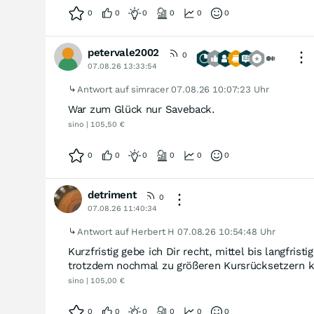
0
0
0
0
0
0
petervale2002
0
07.08.26 13:33:54
Antwort auf simracer
07.08.26 10:07:23 Uhr
War zum Glück nur Saveback.
sino | 105,50 €
0
0
0
0
0
0
detriment
0
07.08.26 11:40:34
Antwort auf Herbert H
07.08.26 10:54:48 Uhr
Kurzfristig gebe ich Dir recht, mittel bis langfris
trotzdem nochmal zu größeren Kursrücksetzern k
sino | 105,00 €
0
0
0
0
0
0