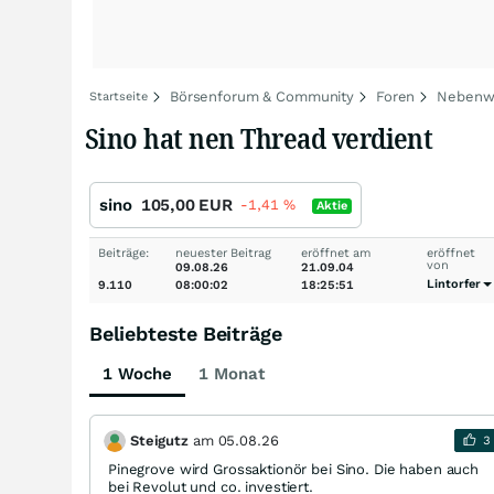
Börsenforum & Community
Foren
Nebenwe
Startseite
Sino hat nen Thread verdient
sino
105,00
EUR
-1,41
%
Aktie
Beiträge:
neuester Beitrag
eröffnet am
eröffnet
von
09.08.26
21.09.04
Lintorfer
9.110
08:00:02
18:25:51
Beliebteste Beiträge
1 Woche
1 Monat
Steigutz
am
05.08.26
3
Pinegrove wird Grossaktionör bei Sino. Die haben auch
bei Revolut und co. investiert.