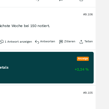
#9.106
ächste Woche bei 150 notiert.
Antworten
Zitieren
Teilen
1
Antwort anzeigen
Anzeige
etals
+2,24
%
#9.105