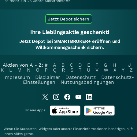
✅ mehr als 25 Jahre Marktpräsenz
Jetzt Depot sichern
Ihre Lieblingsaktie geschenkt!
Jetzt Depot bei SMARTBROKER+ eröffnen und
Willkommensgeschenk sichern.
Aktien von A - Z:
#
A
B
C
D
E
F
G
H
I
J
K
L
M
N
O
P
Q
R
S
T
U
V
W
X
Y
Z
Impressum
Disclaimer
Datenschutz
Datenschutz-
Einstellungen
Nutzungsbedingungen
Unsere Apps:
Wenn Sie Kursdaten, Widgets oder andere Finanzinformationen benötigen, hilft
Ihnen
ARIVA
gerne.