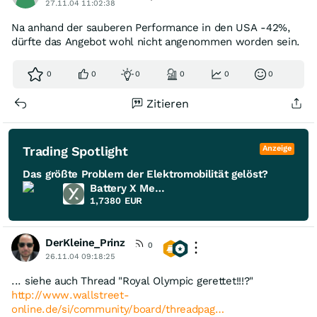
27.11.04 11:02:38
Na anhand der sauberen Performance in den USA -42%,
dürfte das Angebot wohl nicht angenommen worden sein.
0
0
0
0
0
0
Zitieren
Trading Spotlight
Anzeige
Das größte Problem der Elektromobilität gelöst?
Battery X Metals
1,7380
EUR
DerKleine_Prinz
0
26.11.04 09:18:25
... siehe auch Thread "Royal Olympic gerettet!!!?"
http://www.wallstreet-
online.de/si/community/board/threadpag…