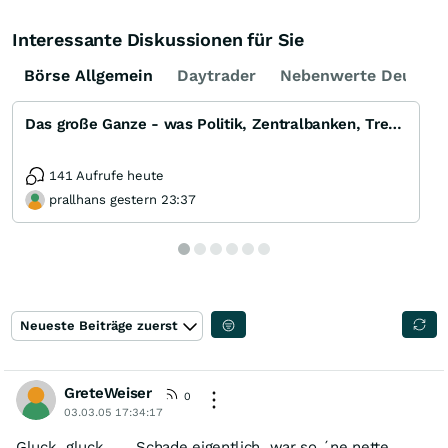
Interessante Diskussionen für Sie
Börse Allgemein
Daytrader
Nebenwerte Deutsch
Das große Ganze - was Politik, Zentralbanken, Trends, Medien und Gesellschaft mit Aktien, Rohstoffen
141 Aufrufe heute
prallhans gestern 23:37
Neueste Beiträge zuerst
GreteWeiser
0
03.03.05 17:34:17
Gluck, gluck...... Schade eigentlich, war so ´ne nette