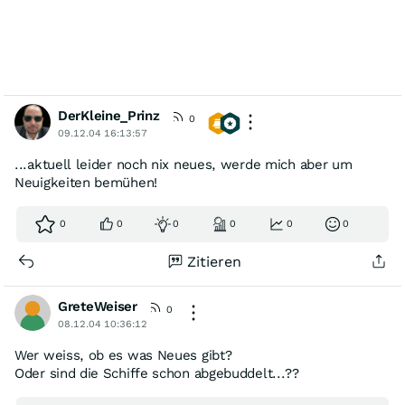
DerKleine_Prinz
0
09.12.04 16:13:57
...aktuell leider noch nix neues, werde mich aber um
Neuigkeiten bemühen!
0
0
0
0
0
0
Zitieren
GreteWeiser
0
08.12.04 10:36:12
Wer weiss, ob es was Neues gibt?
Oder sind die Schiffe schon abgebuddelt...??