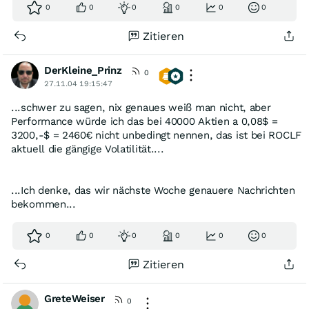
0
0
0
0
0
0
Zitieren
DerKleine_Prinz
0
27.11.04 19:15:47
...schwer zu sagen, nix genaues weiß man nicht, aber
Performance würde ich das bei 40000 Aktien a 0,08$ =
3200,-$ = 2460€ nicht unbedingt nennen, das ist bei ROCLF
aktuell die gängige Volatilität....
...Ich denke, das wir nächste Woche genauere Nachrichten
bekommen...
0
0
0
0
0
0
Zitieren
GreteWeiser
0