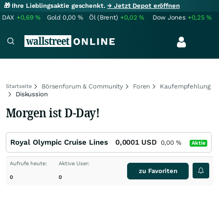
🎁 Ihre Lieblingsaktie geschenkt.
→ Jetzt Depot eröffnen
DAX
+0,69
%
Gold
0,00
%
Öl (Brent)
+0,02
%
Dow Jones
+0,25
%
Börsenforum & Community
Foren
Kaufempfehlung
Startseite
Diskussion
Morgen ist D-Day!
Royal Olympic Cruise Lines
0,0001
USD
0,00
%
Aktie
Aufrufe heute:
Aktive User:
zu Favoriten
0
0