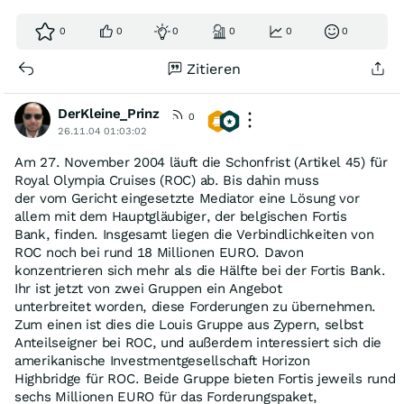
0
0
0
0
0
0
Zitieren
DerKleine_Prinz
0
26.11.04 01:03:02
Am 27. November 2004 läuft die Schonfrist (Artikel 45) für
Royal Olympia Cruises (ROC) ab. Bis dahin muss
der vom Gericht eingesetzte Mediator eine Lösung vor
allem mit dem Hauptgläubiger, der belgischen Fortis
Bank, finden. Insgesamt liegen die Verbindlichkeiten von
ROC noch bei rund 18 Millionen EURO. Davon
konzentrieren sich mehr als die Hälfte bei der Fortis Bank.
Ihr ist jetzt von zwei Gruppen ein Angebot
unterbreitet worden, diese Forderungen zu übernehmen.
Zum einen ist dies die Louis Gruppe aus Zypern, selbst
Anteilseigner bei ROC, und außerdem interessiert sich die
amerikanische Investmentgesellschaft Horizon
Highbridge für ROC. Beide Gruppe bieten Fortis jeweils rund
sechs Millionen EURO für das Forderungspaket,