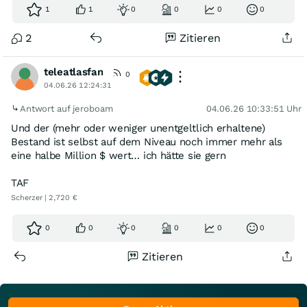
1
1
0
0
0
0
2
Zitieren
teleatlasfan
0
04.06.26 12:24:31
Antwort auf jeroboam
04.06.26 10:33:51 Uhr
Und der (mehr oder weniger unentgeltlich erhaltene)
Bestand ist selbst auf dem Niveau noch immer mehr als
eine halbe Million $ wert… ich hätte sie gern
TAF
Scherzer | 2,720 €
0
0
0
0
0
0
Zitieren