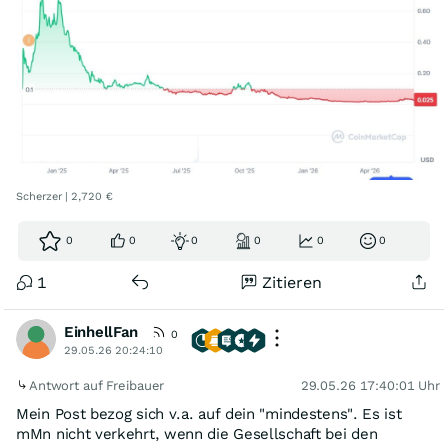
Scherzer | 2,720 €
0
0
0
0
0
0
1
Zitieren
EinhellFan
0
29.05.26 20:24:10
Antwort auf Freibauer
29.05.26 17:40:01 Uhr
Mein Post bezog sich v.a. auf dein "mindestens". Es ist
mMn nicht verkehrt, wenn die Gesellschaft bei den