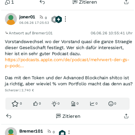
1
Zitieren
joner01
0
06.06.26 17:25:53
Antwort auf Bremer101
06.06.26 10:55:41 Uhr
Vorstandswechsel wo der Vorstand quasi die ganze Straegie
dieser Gesellschaft festlegt. Wer sich dafür interessiert,
hier ist ein sehr guter Podcast dazu.
https://podcasts.apple.com/de/podcast/mehrwert-der-gs-
p-podc…
Das mit den Token und der Advanced Blockchain shitco ist
ja richtig, aber wieviel % vom Portfolio macht das denn aus?
Scherzer | 2,740 €
0
0
0
0
0
0
Zitieren
Bremer101
0