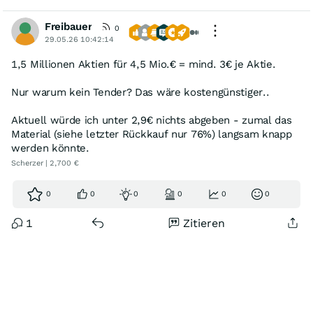
Freibauer
0
29.05.26 10:42:14
1,5 Millionen Aktien für 4,5 Mio.€ = mind. 3€ je Aktie.
Nur warum kein Tender? Das wäre kostengünstiger..
Aktuell würde ich unter 2,9€ nichts abgeben - zumal das
Material (siehe letzter Rückkauf nur 76%) langsam knapp
werden könnte.
Scherzer | 2,700 €
0
0
0
0
0
0
1
Zitieren