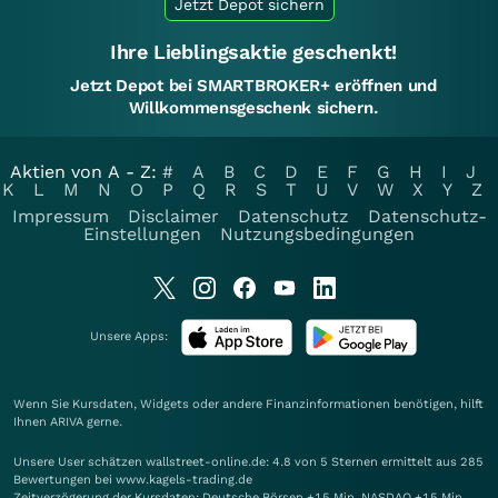
Jetzt Depot sichern
Ihre Lieblingsaktie geschenkt!
Jetzt Depot bei SMARTBROKER+ eröffnen und
Willkommensgeschenk sichern.
Aktien von A - Z:
#
A
B
C
D
E
F
G
H
I
J
K
L
M
N
O
P
Q
R
S
T
U
V
W
X
Y
Z
Impressum
Disclaimer
Datenschutz
Datenschutz-
Einstellungen
Nutzungsbedingungen
Unsere Apps:
Wenn Sie Kursdaten, Widgets oder andere Finanzinformationen benötigen, hilft
Ihnen
ARIVA
gerne.
Unsere User schätzen wallstreet-online.de: 4.8 von 5 Sternen ermittelt aus 285
Bewertungen bei www.kagels-trading.de
Zeitverzögerung der Kursdaten: Deutsche Börsen +15 Min. NASDAQ +15 Min.