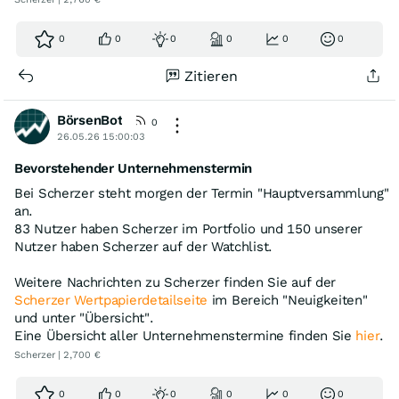
0
0
0
0
0
0
Zitieren
BörsenBot
0
26.05.26 15:00:03
Bevorstehender Unternehmenstermin
Bei Scherzer steht morgen der Termin "Hauptversammlung"
an.
83 Nutzer haben Scherzer im Portfolio und 150 unserer
Nutzer haben Scherzer auf der Watchlist.
Weitere Nachrichten zu Scherzer finden Sie auf der
Scherzer Wertpapierdetailseite
im Bereich "Neuigkeiten"
und unter "Übersicht".
Eine Übersicht aller Unternehmenstermine finden Sie
hier
.
Scherzer | 2,700 €
0
0
0
0
0
0