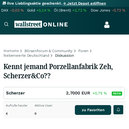
🎁 Ihre Lieblingsaktie geschenkt.
→ Jetzt Depot eröffnen
DAX
-0,03
%
Gold
+0,14
%
Öl (Brent)
+2,72
%
Dow Jones
-0,72
%
Börsenforum & Community
Foren
Startseite
Nebenwerte Deutschland
Diskussion
Kennt jemand Porzellanfabrik Zeh,
Scherzer&Co??
Scherzer
2,7000
EUR
+0,75
%
Aktie
Aufrufe heute:
Aktive User:
zu Favoriten
4
0