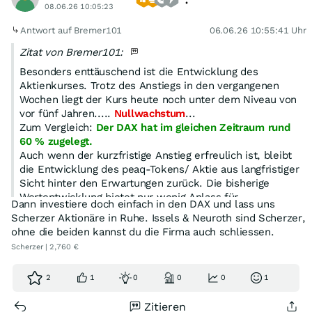
08.06.26 10:05:23
Antwort auf Bremer101
06.06.26 10:55:41 Uhr
Zitat von Bremer101:
Besonders enttäuschend ist die Entwicklung des
Aktienkurses. Trotz des Anstiegs in den vergangenen
Wochen liegt der Kurs heute noch unter dem Niveau von
vor fünf Jahren.....
Nullwachstum
...
Zum Vergleich:
Der DAX hat im gleichen Zeitraum rund
60 % zugelegt.
Auch wenn der kurzfristige Anstieg erfreulich ist, bleibt
die Entwicklung des peaq-Tokens/ Aktie aus langfristiger
Sicht hinter den Erwartungen zurück. Die bisherige
Wertentwicklung bietet nur wenig Anlass für
Dann investiere doch einfach in den DAX und lass uns
Optimismus.
Scherzer Aktionäre in Ruhe. Issels & Neuroth sind Scherzer,
Es ist wohl Zeit für ein Vorstandswechsel.
ohne die beiden kannst du die Firma auch schliessen.
Scherzer | 2,760 €
2
1
0
0
0
1
Zitieren