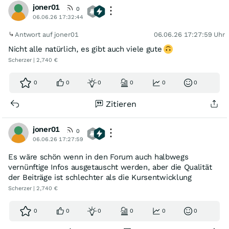
joner01
0
06.06.26 17:32:44
Antwort auf joner01
06.06.26 17:27:59 Uhr
Nicht alle natürlich, es gibt auch viele gute
Scherzer | 2,740 €
0
0
0
0
0
0
Zitieren
joner01
0
06.06.26 17:27:59
Es wäre schön wenn in den Forum auch halbwegs
vernünftige Infos ausgetauscht werden, aber die Qualität
der Beiträge ist schlechter als die Kursentwicklung
Scherzer | 2,740 €
0
0
0
0
0
0