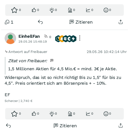
0
0
0
0
0
0
1
Zitieren
EinhellFan
0
29.05.26 15:48:19
Antwort auf Freibauer
29.05.26 10:42:14 Uhr
Zitat von Freibauer:
1,5 Millionen Aktien für 4,5 Mio.€ = mind. 3€ je Aktie.
Widerspruch, das ist so nicht richtig! Bis zu 1,5" für bis zu
4,5". Preis orientiert sich am Börsenpreis + - 10%.
EF
Scherzer | 2,740 €
0
0
0
0
0
0
Zitieren