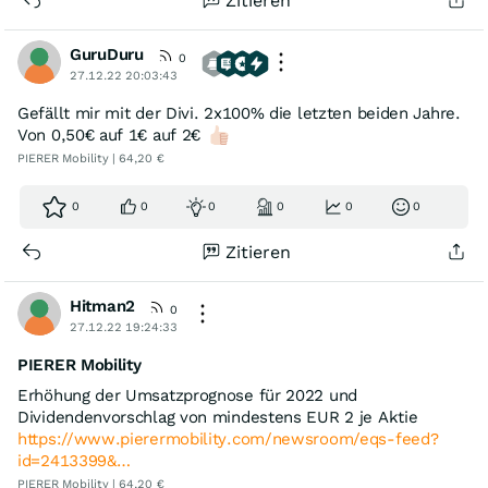
Zitieren
GuruDuru
0
27.12.22 20:03:43
Gefällt mir mit der Divi. 2x100% die letzten beiden Jahre.
Von 0,50€ auf 1€ auf 2€
PIERER Mobility | 64,20 €
0
0
0
0
0
0
Zitieren
Hitman2
0
27.12.22 19:24:33
PIERER Mobility
Erhöhung der Umsatzprognose für 2022 und
Dividendenvorschlag von mindestens EUR 2 je Aktie
https://www.pierermobility.com/newsroom/eqs-feed?
id=2413399&…
PIERER Mobility | 64,20 €