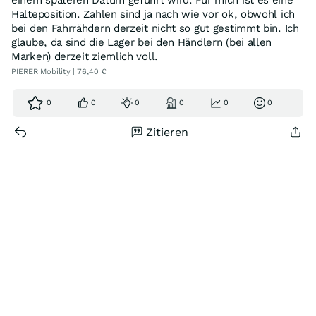
einem späteren Datum geführt wird. Für mich ist es eine
Halteposition. Zahlen sind ja nach wie vor ok, obwohl ich
bei den Fahrrähdern derzeit nicht so gut gestimmt bin. Ich
glaube, da sind die Lager bei den Händlern (bei allen
Marken) derzeit ziemlich voll.
PIERER Mobility | 76,40 €
0
0
0
0
0
0
Zitieren