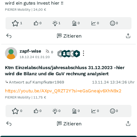
wird ein gutes Invest hier !!
PIERER Mobility | 24,00 €
1
0
1
0
0
0
Zitieren
zapf-wise
0
18.12.24 01:31:20
Ktm Einzelabschluss/jahresabschluss 31.12.2023 -hier
wird die Bilanz und die GuV rechnung analysiert
Antwort auf Kampfkater1969
13.11.24 13:34:26 Uhr
https://youtu.be/AXpv_QRZT2Y?si=eGsGneajv6XhN9x2
PIERER Mobility | 11,75 €
0
0
0
0
0
0
Zitieren