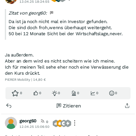
13.04.25 18:24:55
Zitat von georg60:
Da ist ja noch nicht mal ein Investor gefunden.
Die sind doch froh,wenns überhaupt weitergeht.
50 bei 12 Monate Sicht bei der Wirtschaftslage,never.
Ja außerdem.
Aber an dem wird es nicht scheitern wie ich meine.
Ich für meinen Teil sehe eher noch eine Verwässerung die
den Kurs drückt.
PIERER Mobility | 14,80 €
0
0
0
0
0
0
Zitieren
georg60
0
12.04.25 15:06:50