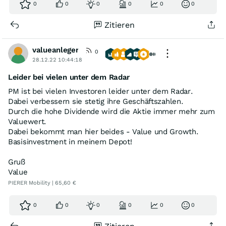
0
0
0
0
0
0
Zitieren
valueanleger
0
28.12.22 10:44:18
Leider bei vielen unter dem Radar
PM ist bei vielen Investoren leider unter dem Radar.
Dabei verbessern sie stetig ihre Geschäftszahlen.
Durch die hohe Dividende wird die Aktie immer mehr zum
Valuewert.
Dabei bekommt man hier beides - Value und Growth.
Basisinvestment in meinem Depot!
Gruß
Value
PIERER Mobility | 65,60 €
0
0
0
0
0
0