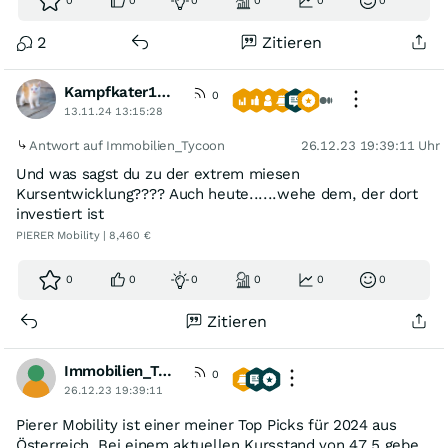
0
0
0
0
0
0
2
Zitieren
Kampfkater1969
0
13.11.24 13:15:28
Antwort auf Immobilien_Tycoon
26.12.23 19:39:11 Uhr
Und was sagst du zu der extrem miesen
Kursentwicklung???? Auch heute......wehe dem, der dort
investiert ist
PIERER Mobility | 8,460 €
0
0
0
0
0
0
Zitieren
Immobilien_Tycoon
0
26.12.23 19:39:11
Pierer Mobility ist einer meiner Top Picks für 2024 aus
Österreich. Bei einem aktuellen Kursstand von 47,5 gebe