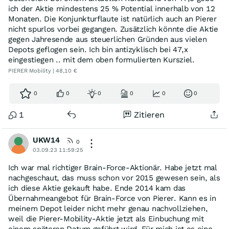
ich der Aktie mindestens 25 % Potential innerhalb von 12
Monaten. Die Konjunkturflaute ist natürlich auch an Pierer
nicht spurlos vorbei gegangen. Zusätzlich könnte die Aktie
gegen Jahresende aus steuerlichen Gründen aus vielen
Depots geflogen sein. Ich bin antizyklisch bei 47,x
eingestiegen .. mit dem oben formulierten Kursziel.
PIERER Mobility | 48,10 €
0
0
0
0
0
0
1
Zitieren
UKW14
0
03.09.23 11:59:25
Ich war mal richtiger Brain-Force-Aktionär. Habe jetzt mal
nachgeschaut, das muss schon vor 2015 gewesen sein, als
ich diese Aktie gekauft habe. Ende 2014 kam das
Übernahmeangebot für Brain-Force von Pierer. Kann es in
meinem Depot leider nicht mehr genau nachvollziehen,
weil die Pierer-Mobility-Aktie jetzt als Einbuchung mit