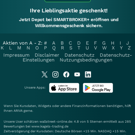
Ihre Lieblingsaktie geschenkt!
Jetzt Depot bei SMARTBROKER+ eröffnen und
Willkommensgeschenk sichern.
Aktien von A - Z:
#
A
B
C
D
E
F
G
H
I
J
K
L
M
N
O
P
Q
R
S
T
U
V
W
X
Y
Z
Impressum
Disclaimer
Datenschutz
Datenschutz-
Einstellungen
Nutzungsbedingungen
Unsere Apps:
Wenn Sie Kursdaten, Widgets oder andere Finanzinformationen benötigen, hilft
Ihnen
ARIVA
gerne.
Unsere User schätzen wallstreet-online.de: 4.8 von 5 Sternen ermittelt aus 285
Bewertungen bei www.kagels-trading.de
Zeitverzögerung der Kursdaten: Deutsche Börsen +15 Min. NASDAQ +15 Min.