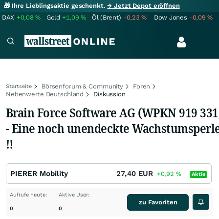
🎁 Ihre Lieblingsaktie geschenkt.
→ Jetzt Depot eröffnen
DAX
+0,08
%
Gold
+1,09
%
Öl (Brent)
-0,23
%
Dow Jones
-0,09
%
Börsenforum & Community
Foren
Startseite
Nebenwerte Deutschland
Diskussion
Brain Force Software AG (WPKN 919 331
- Eine noch unendeckte Wachstumsperl
!!
PIERER Mobility
27,40
EUR
+0,92
%
Aktie
Aufrufe heute:
Aktive User:
zu Favoriten
0
0