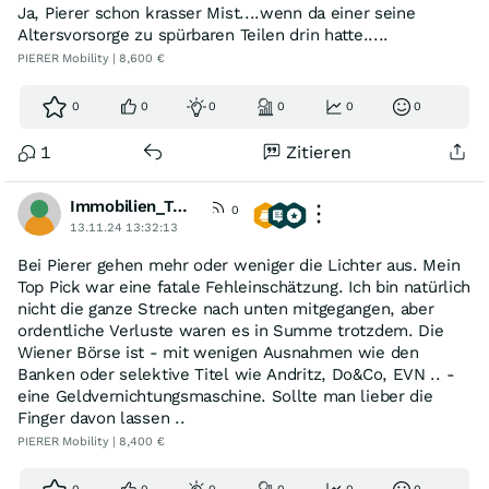
Ja, Pierer schon krasser Mist....wenn da einer seine
Altersvorsorge zu spürbaren Teilen drin hatte.....
PIERER Mobility | 8,600 €
0
0
0
0
0
0
1
Zitieren
Immobilien_Tycoon
0
13.11.24 13:32:13
Bei Pierer gehen mehr oder weniger die Lichter aus. Mein
Top Pick war eine fatale Fehleinschätzung. Ich bin natürlich
nicht die ganze Strecke nach unten mitgegangen, aber
ordentliche Verluste waren es in Summe trotzdem. Die
Wiener Börse ist - mit wenigen Ausnahmen wie den
Banken oder selektive Titel wie Andritz, Do&Co, EVN .. -
eine Geldvernichtungsmaschine. Sollte man lieber die
Finger davon lassen ..
PIERER Mobility | 8,400 €