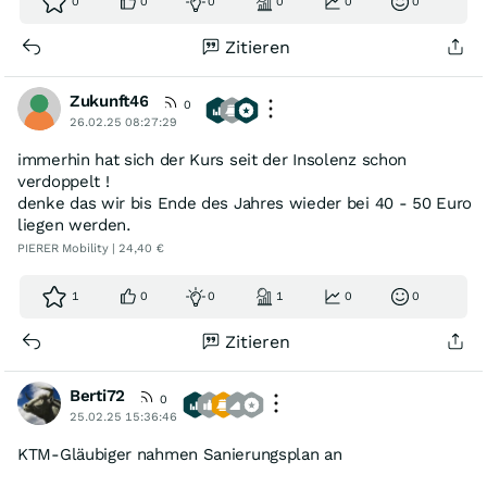
0
0
0
0
0
0
Zitieren
Zukunft46
0
26.02.25 08:27:29
immerhin hat sich der Kurs seit der Insolenz schon
verdoppelt !
denke das wir bis Ende des Jahres wieder bei 40 - 50 Euro
liegen werden.
PIERER Mobility | 24,40 €
1
0
0
1
0
0
Zitieren
Berti72
0
25.02.25 15:36:46
KTM-Gläubiger nahmen Sanierungsplan an