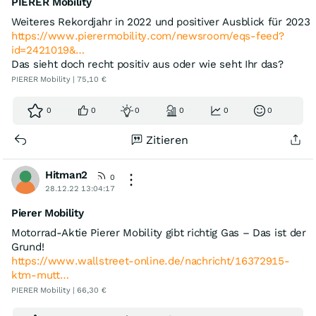
PIERER Mobility
Weiteres Rekordjahr in 2022 und positiver Ausblick für 2023
https://www.pierermobility.com/newsroom/eqs-feed?
id=2421019&…
Das sieht doch recht positiv aus oder wie seht Ihr das?
PIERER Mobility | 75,10 €
0
0
0
0
0
0
Zitieren
Hitman2
0
28.12.22 13:04:17
Pierer Mobility
Motorrad-Aktie Pierer Mobility gibt richtig Gas – Das ist der
Grund!
https://www.wallstreet-online.de/nachricht/16372915-
ktm-mutt…
PIERER Mobility | 66,30 €