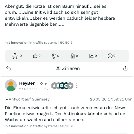
Aber gut, die Katze ist den Baum hinauf....sei es
drum......Eine Init wird auch so sich sehr gut
entwickeln...aber es werden dadurch leider hebbare
Mehrwerte liegenbleiben.....
init innovation in traffic systems | 50,50 €
0
0
0
0
0
0
Zitieren
HeyBen
0
27.05.26 09:39:57
Antwort auf Guernsey
26.05.26 17:59:21 Uhr
Die Firma entwickelt sich gut, auch wenn es an der News
Pipeline etwas magert. Der Aktienkurs könnte anhand der
Wachstumszahlen auch höher stehen.
init innovation in traffic systems | 50,10 €