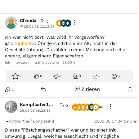
Chanda
0
26.05.26 12:12:27
Ich war nicht dort. Was witd ihr vorgeworfen?
@
Kampfkater
: Übrigens sitzt sie im AR, nicht in der
Geschäftsführung. Da zählen meiner Meinung nach eher
andere, allgemeinere Eigenschaften.
init innovation in traffic systems | 53,00 €
0
0
0
0
0
0
1
Zitieren
Kampfkater1969
0
26.05.26 08:22:59
Antwort auf LongIsland
23.05.26 17:34:59 Uhr
Dieses "Pöstchengeschacher" war und ist einer Init
unwürdig.....egal, welches Geschlecht und mögliche