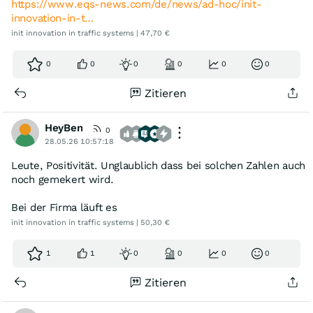
https://www.eqs-news.com/de/news/ad-hoc/init-
innovation-in-t…
init innovation in traffic systems | 47,70 €
0
0
0
0
0
0
Zitieren
HeyBen
0
28.05.26 10:57:18
Leute, Positivität. Unglaublich dass bei solchen Zahlen auch
noch gemekert wird.
Bei der Firma läuft es
init innovation in traffic systems | 50,30 €
1
1
0
0
0
0
Zitieren