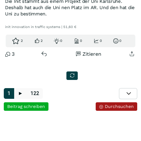
Die Init stammt aus einem Projekt der Uni Karlsruhe.
Deshalb hat auch die Uni nen Platz im AR. Und den hat die
Uni zu bestimmen.
init innovation in traffic systems | 51,60 €
2
2
0
0
0
0
3
Zitieren
1
►
122
Beitrag schreiben
Durchsuchen