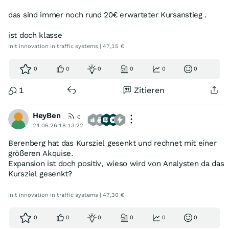
das sind immer noch rund 20€ erwarteter Kursanstieg .
ist doch klasse
init innovation in traffic systems | 47,15 €
0
0
0
0
0
0
1
Zitieren
HeyBen
0
24.06.26 18:13:22
Berenberg hat das Kursziel gesenkt und rechnet mit einer
größeren Akquise.
Expansion ist doch positiv, wieso wird von Analysten da das
Kursziel gesenkt?
init innovation in traffic systems | 47,30 €
0
0
0
0
0
0