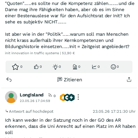
"Quoten".....es sollte nur die Kompetenz zählen.......und die
Dame mag ihre Fähigkeiten haben, aber ob es im Sinne
einer Bestenauslese war für den Aufsichtsrat der Init? Ich
sehe es subjektiv NICHT......
Ist aber wie in der "Politik".....warum soll man Menschen
nicht krass außerhalb ihrer Kernkompetenzen und
Bildungshistorie einsetzen.....Init = Zeitgeist angebiedert?
init innovation in traffic systems | 52,90 €
0
0
0
0
0
0
Zitieren
LongIsland
0
23.05.26 17:34:59
Antwort auf hochdepot
23.05.26 17:21:30 Uhr
Ich kann weder in der Satzung noch in der GO des AR
erkennen, dass die Uni Anrecht auf einen Platz im AR haben
soll