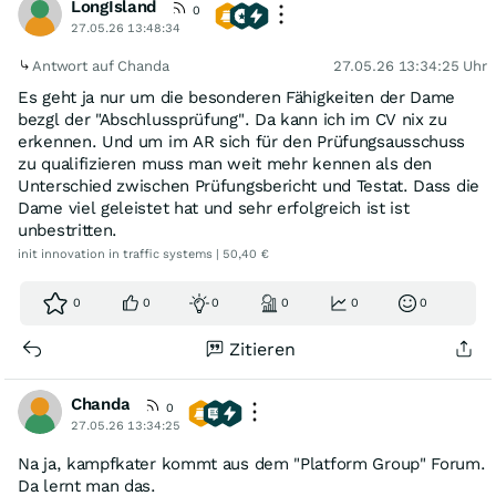
LongIsland
0
27.05.26 13:48:34
Antwort auf Chanda
27.05.26 13:34:25 Uhr
Es geht ja nur um die besonderen Fähigkeiten der Dame
bezgl der "Abschlussprüfung". Da kann ich im CV nix zu
erkennen. Und um im AR sich für den Prüfungsausschuss
zu qualifizieren muss man weit mehr kennen als den
Unterschied zwischen Prüfungsbericht und Testat. Dass die
Dame viel geleistet hat und sehr erfolgreich ist ist
unbestritten.
init innovation in traffic systems | 50,40 €
0
0
0
0
0
0
Zitieren
Chanda
0
27.05.26 13:34:25
Na ja, kampfkater kommt aus dem "Platform Group" Forum.
Da lernt man das.