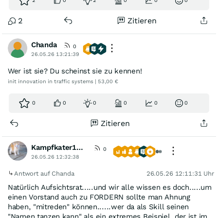
2
0
2
0
0
0
2
Zitieren
Chanda
0
26.05.26 13:21:39
Wer ist sie? Du scheinst sie zu kennen!
init innovation in traffic systems | 53,00 €
0
0
0
0
0
0
Zitieren
Kampfkater1969
0
26.05.26 12:32:38
Antwort auf Chanda
26.05.26 12:11:31 Uhr
Natürlich Aufsichtsrat.....und wir alle wissen es doch.....um
einen Vorstand auch zu FORDERN sollte man Ahnung
haben, "mitreden" können......wer da als Skill seinen
"Namen tanzen kann" als ein extremes Beispiel, der ist im