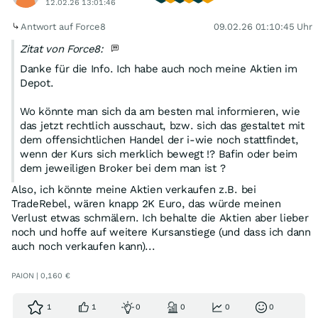
12.02.26 13:01:46
Antwort auf Force8
09.02.26 01:10:45 Uhr
Zitat von Force8:
Danke für die Info. Ich habe auch noch meine Aktien im
Depot.
Wo könnte man sich da am besten mal informieren, wie
das jetzt rechtlich ausschaut, bzw. sich das gestaltet mit
dem offensichtlichen Handel der i-wie noch stattfindet,
wenn der Kurs sich merklich bewegt !? Bafin oder beim
dem jeweiligen Broker bei dem man ist ?
Also, ich könnte meine Aktien verkaufen z.B. bei
TradeRebel, wären knapp 2K Euro, das würde meinen
Verlust etwas schmälern. Ich behalte die Aktien aber lieber
noch und hoffe auf weitere Kursanstiege (und dass ich dann
auch noch verkaufen kann)...
PAION | 0,160 €
1
1
0
0
0
0