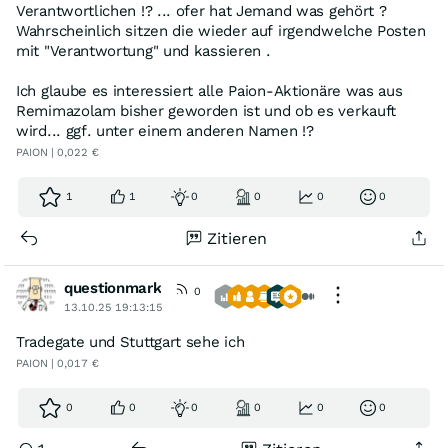
Verantwortlichen !? ... ofer hat Jemand was gehört ?
Wahrscheinlich sitzen die wieder auf irgendwelche Posten
mit "Verantwortung" und kassieren .
Ich glaube es interessiert alle Paion-Aktionäre was aus
Remimazolam bisher geworden ist und ob es verkauft
wird... ggf. unter einem anderen Namen !?
PAION | 0,022 €
1
1
0
0
0
0
Zitieren
questionmark
0
13.10.25 19:13:15
Tradegate und Stuttgart sehe ich
PAION | 0,017 €
0
0
0
0
0
0