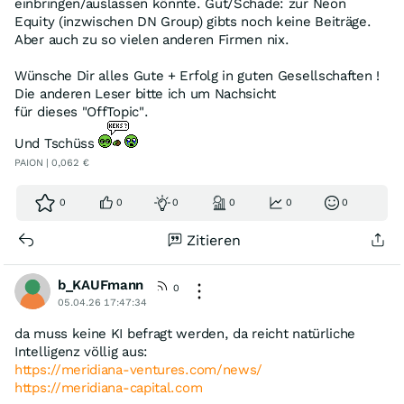
einbringen/auslassen könnte. Gut/Schade: zur Neon
Equity (inzwischen DN Group) gibts noch keine Beiträge.
Aber auch zu so vielen anderen Firmen nix.
Wünsche Dir alles Gute + Erfolg in guten Gesellschaften !
Die anderen Leser bitte ich um Nachsicht
für dieses "OffTopic".
Und Tschüss
PAION | 0,062 €
0
0
0
0
0
0
Zitieren
b_KAUFmann
0
05.04.26 17:47:34
da muss keine KI befragt werden, da reicht natürliche
Intelligenz völlig aus:
https://meridiana-ventures.com/news/
https://meridiana-capital.com