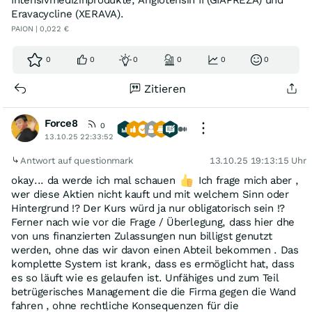
Intensivmedizinprodukte, Angiotensin II (GIAPREZA) und
Eravacycline (XERAVA).
PAION | 0,022 €
0
0
0
0
0
0
Zitieren
Force8
0
13.10.25 22:33:52
Antwort auf questionmark
13.10.25 19:13:15 Uhr
okay... da werde ich mal schauen
Ich frage mich aber ,
wer diese Aktien nicht kauft und mit welchem Sinn oder
Hintergrund !? Der Kurs würd ja nur obligatorisch sein !?
Ferner nach wie vor die Frage / Überlegung, dass hier dhe
von uns finanzierten Zulassungen nun billigst genutzt
werden, ohne das wir davon einen Abteil bekommen . Das
komplette System ist krank, dass es ermöglicht hat, dass
es so läuft wie es gelaufen ist. Unfähiges und zum Teil
betrügerisches Management die die Firma gegen die Wand
fahren , ohne rechtliche Konsequenzen für die