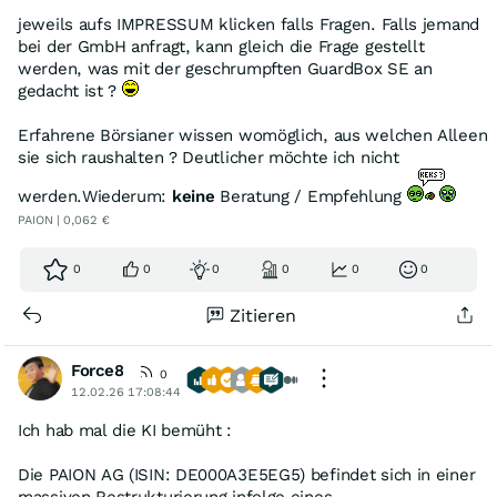
jeweils aufs IMPRESSUM klicken falls Fragen. Falls jemand
bei der GmbH anfragt, kann gleich die Frage gestellt
werden, was mit der geschrumpften GuardBox SE an
gedacht ist ?
Erfahrene Börsianer wissen womöglich, aus welchen Alleen
sie sich raushalten ? Deutlicher möchte ich nicht
werden.Wiederum:
keine
Beratung / Empfehlung
PAION | 0,062 €
0
0
0
0
0
0
Zitieren
Force8
0
12.02.26 17:08:44
Ich hab mal die KI bemüht :
Die PAION AG (ISIN: DE000A3E5EG5) befindet sich in einer