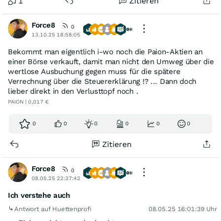
1
Zitieren
Force8
0
13.10.25 18:58:05
Bekommt man eigentlich i-wo noch die Paion-Aktien an
einer Börse verkauft, damit man nicht den Umweg über die
wertlose Ausbuchung gegen muss für die spätere
Verrechnung über die Steuererklärung !? ... Dann doch
lieber direkt in den Verlusttopf noch .
PAION | 0,017 €
0
0
0
0
0
0
Zitieren
Force8
0
08.05.25 22:37:42
Ich verstehe auch
Antwort auf Huettenprofi
08.05.25 16:01:39 Uhr