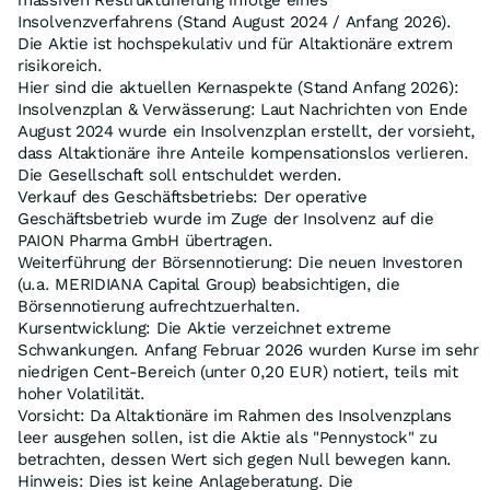
massiven Restrukturierung infolge eines
Insolvenzverfahrens (Stand August 2024 / Anfang 2026).
Die Aktie ist hochspekulativ und für Altaktionäre extrem
risikoreich.
Hier sind die aktuellen Kernaspekte (Stand Anfang 2026):
Insolvenzplan & Verwässerung: Laut Nachrichten von Ende
August 2024 wurde ein Insolvenzplan erstellt, der vorsieht,
dass Altaktionäre ihre Anteile kompensationslos verlieren.
Die Gesellschaft soll entschuldet werden.
Verkauf des Geschäftsbetriebs: Der operative
Geschäftsbetrieb wurde im Zuge der Insolvenz auf die
PAION Pharma GmbH übertragen.
Weiterführung der Börsennotierung: Die neuen Investoren
(u.a. MERIDIANA Capital Group) beabsichtigen, die
Börsennotierung aufrechtzuerhalten.
Kursentwicklung: Die Aktie verzeichnet extreme
Schwankungen. Anfang Februar 2026 wurden Kurse im sehr
niedrigen Cent-Bereich (unter 0,20 EUR) notiert, teils mit
hoher Volatilität.
Vorsicht: Da Altaktionäre im Rahmen des Insolvenzplans
leer ausgehen sollen, ist die Aktie als "Pennystock" zu
betrachten, dessen Wert sich gegen Null bewegen kann.
Hinweis: Dies ist keine Anlageberatung. Die