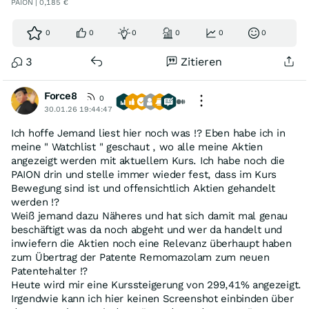
PAION | 0,185 €
0
0
0
0
0
0
3
Zitieren
Force8
0
30.01.26 19:44:47
Ich hoffe Jemand liest hier noch was !? Eben habe ich in
meine " Watchlist " geschaut , wo alle meine Aktien
angezeigt werden mit aktuellem Kurs. Ich habe noch die
PAION drin und stelle immer wieder fest, dass im Kurs
Bewegung sind ist und offensichtlich Aktien gehandelt
werden !?
Weiß jemand dazu Näheres und hat sich damit mal genau
beschäftigt was da noch abgeht und wer da handelt und
inwiefern die Aktien noch eine Relevanz überhaupt haben
zum Übertrag der Patente Remomazolam zum neuen
Patentehalter !?
Heute wird mir eine Kurssteigerung von 299,41% angezeigt.
Irgendwie kann ich hier keinen Screenshot einbinden über