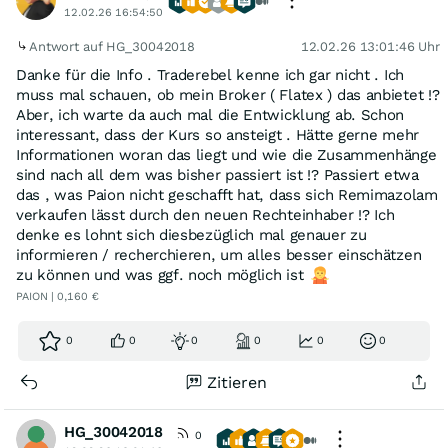
12.02.26 16:54:50
Antwort auf HG_30042018
12.02.26 13:01:46 Uhr
Danke für die Info . Traderebel kenne ich gar nicht . Ich
muss mal schauen, ob mein Broker ( Flatex ) das anbietet !?
Aber, ich warte da auch mal die Entwicklung ab. Schon
interessant, dass der Kurs so ansteigt . Hätte gerne mehr
Informationen woran das liegt und wie die Zusammenhänge
sind nach all dem was bisher passiert ist !? Passiert etwa
das , was Paion nicht geschafft hat, dass sich Remimazolam
verkaufen lässt durch den neuen Rechteinhaber !? Ich
denke es lohnt sich diesbezüglich mal genauer zu
informieren / recherchieren, um alles besser einschätzen
zu können und was ggf. noch möglich ist
PAION | 0,160 €
0
0
0
0
0
0
Zitieren
HG_30042018
0