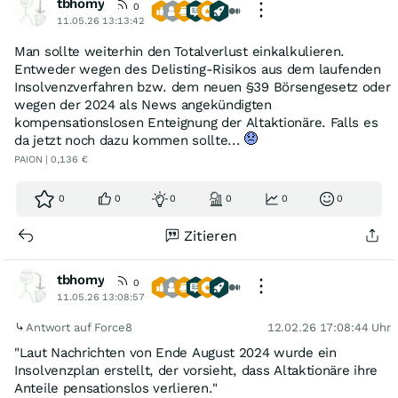
tbhomy
0
11.05.26 13:13:42
Man sollte weiterhin den Totalverlust einkalkulieren.
Entweder wegen des Delisting-Risikos aus dem laufenden
Insolvenzverfahren bzw. dem neuen §39 Börsengesetz oder
wegen der 2024 als News angekündigten
kompensationslosen Enteignung der Altaktionäre. Falls es
da jetzt noch dazu kommen sollte...
PAION | 0,136 €
0
0
0
0
0
0
Zitieren
tbhomy
0
11.05.26 13:08:57
Antwort auf Force8
12.02.26 17:08:44 Uhr
"Laut Nachrichten von Ende August 2024 wurde ein
Insolvenzplan erstellt, der vorsieht, dass Altaktionäre ihre
Anteile pensationslos verlieren."