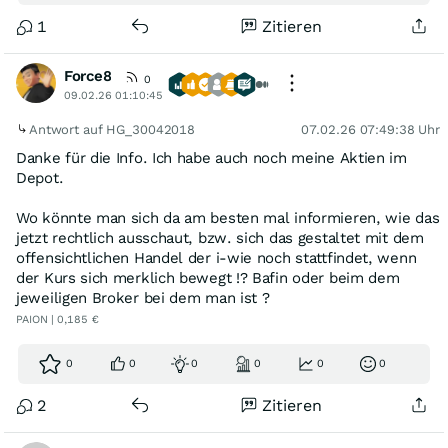
1
Zitieren
Force8
0
09.02.26 01:10:45
Antwort auf HG_30042018
07.02.26 07:49:38 Uhr
Danke für die Info. Ich habe auch noch meine Aktien im
Depot.
Wo könnte man sich da am besten mal informieren, wie das
jetzt rechtlich ausschaut, bzw. sich das gestaltet mit dem
offensichtlichen Handel der i-wie noch stattfindet, wenn
der Kurs sich merklich bewegt !? Bafin oder beim dem
jeweiligen Broker bei dem man ist ?
PAION | 0,185 €
0
0
0
0
0
0
2
Zitieren