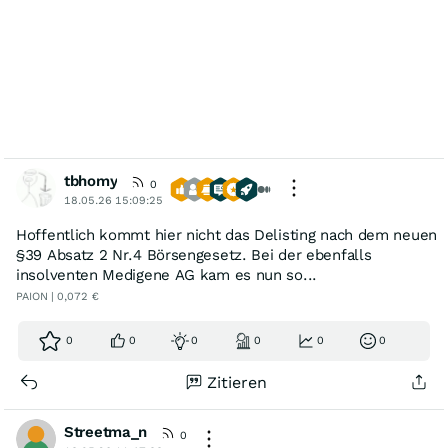
tbhomy
0
18.05.26 15:09:25
Hoffentlich kommt hier nicht das Delisting nach dem neuen
§39 Absatz 2 Nr.4 Börsengesetz. Bei der ebenfalls
insolventen Medigene AG kam es nun so...
PAION | 0,072 €
0
0
0
0
0
0
Zitieren
Streetma_n
0