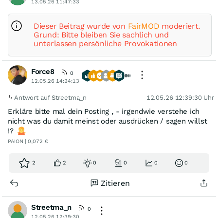
13.05.26 11:47:33
Dieser Beitrag wurde von
FairMOD
moderiert.
Grund: Bitte bleiben Sie sachlich und
unterlassen persönliche Provokationen
Force8
0
12.05.26 14:24:13
Antwort auf Streetma_n
12.05.26 12:39:30 Uhr
Erkläre bitte mal dein Posting , - irgendwie verstehe ich
nicht was du damit meinst oder ausdrücken / sagen willst
!?
PAION | 0,072 €
2
2
0
0
0
0
Zitieren
Streetma_n
0
12.05.26 12:39:30