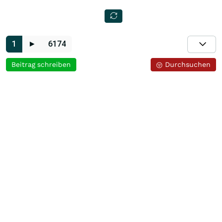
1
►
6174
Beitrag schreiben
Durchsuchen