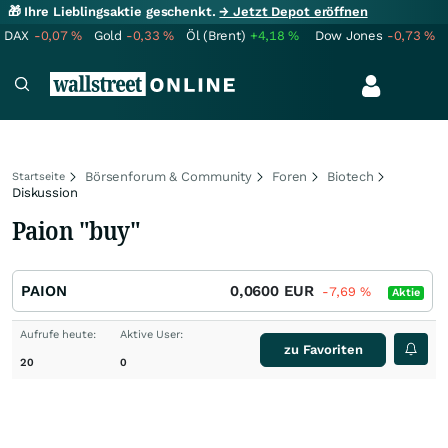
🎁 Ihre Lieblingsaktie geschenkt.
→ Jetzt Depot eröffnen
DAX
-0,07
%
Gold
-0,33
%
Öl (Brent)
+4,18
%
Dow Jones
-0,73
%
Börsenforum & Community
Foren
Biotech
Startseite
Diskussion
Paion "buy"
PAION
0,0600
EUR
-7,69
%
Aktie
Aufrufe heute:
Aktive User:
zu Favoriten
20
0