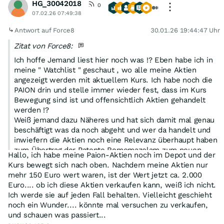
HG_30042018
0
07.02.26 07:49:38
Antwort auf Force8
30.01.26 19:44:47 Uhr
Zitat von Force8:
Ich hoffe Jemand liest hier noch was !? Eben habe ich in
meine " Watchlist " geschaut , wo alle meine Aktien
angezeigt werden mit aktuellem Kurs. Ich habe noch die
PAION drin und stelle immer wieder fest, dass im Kurs
Bewegung sind ist und offensichtlich Aktien gehandelt
werden !?
Weiß jemand dazu Näheres und hat sich damit mal genau
beschäftigt was da noch abgeht und wer da handelt und
inwiefern die Aktien noch eine Relevanz überhaupt haben
zum Übertrag der Patente Remomazolam zum neuen
Hallo, ich habe meine Paion-Aktien noch im Depot und der
Patentehalter !?
Kurs bewegt sich nach oben. Nachdem meine Aktien nur
Heute wird mir eine Kurssteigerung von 299,41%
mehr 150 Euro wert waren, ist der Wert jetzt ca. 2.000
angezeigt. Irgendwie kann ich hier keinen Screenshot
Euro.... ob ich diese Aktien verkaufen kann, weiß ich nicht.
einbinden über das Smartphone mit den Börsendaten
Ich werde sie auf jeden Fall behalten. Vielleicht geschieht
dazu .... Börse Stuttgart Brief 0,076.... BID Sitze 3500
noch ein Wunder.... könnte mal versuchen zu verkaufen,
Stück zu 0,060
und schauen was passiert...