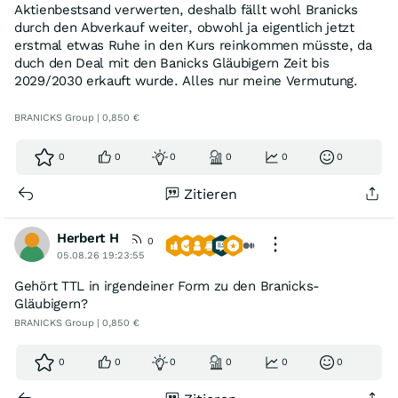
Aktienbestsand verwerten, deshalb fällt wohl Branicks
durch den Abverkauf weiter, obwohl ja eigentlich jetzt
erstmal etwas Ruhe in den Kurs reinkommen müsste, da
duch den Deal mit den Banicks Gläubigern Zeit bis
2029/2030 erkauft wurde. Alles nur meine Vermutung.
BRANICKS Group | 0,850 €
0
0
0
0
0
0
Zitieren
Herbert H
0
05.08.26 19:23:55
Gehört TTL in irgendeiner Form zu den Branicks-
Gläubigern?
BRANICKS Group | 0,850 €
0
0
0
0
0
0