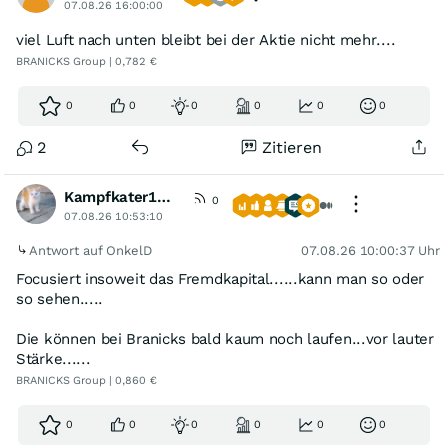
07.08.26 16:00:00
viel Luft nach unten bleibt bei der Aktie nicht mehr....
BRANICKS Group | 0,782 €
0
0
0
0
0
0
2
Zitieren
Kampfkater1969
0
07.08.26 10:53:10
Antwort auf OnkelD
07.08.26 10:00:37 Uhr
Focusiert insoweit das Fremdkapital......kann man so oder
so sehen.....
Die können bei Branicks bald kaum noch laufen...vor lauter
Stärke......
BRANICKS Group | 0,860 €
0
0
0
0
0
0