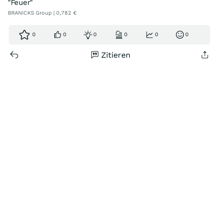
"Feuer"
BRANICKS Group | 0,782 €
0
0
0
0
0
0
Zitieren