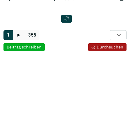
1
►
355
Beitrag schreiben
Durchsuchen