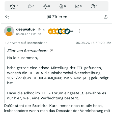
0
0
0
0
0
0
Zitieren
deepvalue
0
05.08.26 17:01:50
Antwort auf Boersenbear
05.08.26 16:50:29 Uhr
Zitat von Boersenbear:
Hallo zusammen,
habe gerade eine adhoc-Mitteilung der TTL gefunden,
wonach die HELABA die Inhaberschuldverschreibung
2021/27 (ISIN DE000A3MQXXX; WKN A3MQAF) gekündigt
hat.
Habe die adhoc im TTL - Forum eingestellt, erwähne es
nur hier, weil eine Verflechtung besteht.
Dafür steht der Branicks-Kurs immer noch relativ hoch,
VG und viel Glück allen hier investierten
insbesondere wenn man das Desaster der Vereinbarung mit