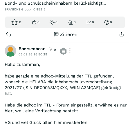
Bond- und Schuldscheininhabern berücksichtigt...
BB
BRANICKS Group | 0,852 €
0
0
0
0
0
0
Zitieren
Boersenbear
0
05.08.26 16:50:29
Hallo zusammen,
habe gerade eine adhoc-Mitteilung der TTL gefunden,
wonach die HELABA die Inhaberschuldverschreibung
2021/27 (ISIN DE000A3MQXXX; WKN A3MQAF) gekündigt
hat.
Habe die adhoc im TTL - Forum eingestellt, erwähne es nur
hier, weil eine Verflechtung besteht.
VG und viel Glück allen hier investierten