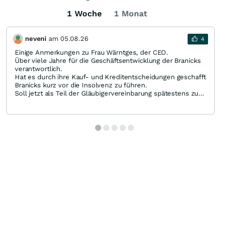
1 Woche
1 Monat
neveni
am
05.08.26
4
Einige Anmerkungen zu Frau Wärntges, der CEO.
Über viele Jahre für die Geschäftsentwicklung der Branicks
verantwortlich.
Hat es durch ihre Kauf- und Kreditentscheidungen geschafft
Branicks kurz vor die Insolvenz zu führen.
Soll jetzt als Teil der Gläubigervereinbarung spätestens zum
Jahresende ausscheiden.
Sie wird gehen, mit diversen Millionen über die Jahre als
Gehalt bzw. Abfindung, und wird sich in ihrer
Selbstwahrnehmung als Retterin der Branicks stilisieren.
Warum ich das meine?! Weil sie während der letzten,
genauer gesagt allen, HVs und Pressemitteilungen nicht den
Hauch einer Selbstkritik erkennen ließ. Es war alles der
böse Markt und die Umstände und sie die heldenhafte
Kämpferin.
In 2-3 Jahren wird sie sich als Aufsichtsratskandidatin in
andere Unternehmen wählen lassen.
Eine erfolgreiche Geschäftsfrau. Und wen interessieren
schon die Aktionäre die 90% ihres Einsatzes verloren
haben.
Nein, ich bin nicht so frustriert wie sich das liest. ;-) Aber
musste auch mal gesagt sein.