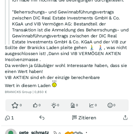
Ich habe mir nochmal die Bedingungen durchgelesen.
"Beherrschungs- und Gewinnabführungsvertrags
zwischen DIC Real Estate Investments GmbH & Co.
KGaA und VIB Vermögen AG: Bestandteil der
Transaktion ist die Anmeldung des Beherrschungs- und
Gewinnabführungsvertrags zwischen der DIC Real
Estate Investments GmbH & Co. KGaA und der VIB zur
Sollte der Branicks Laden pleite gehen
, was nicht
Eintragung in das Handelsregister."
ausgeschlossen ist! ,Dann sind VIB VERMÖGEN AKTIEN
Insolvenzmasse .
Das wird sicher rechtlich noch ganz interessant. Der
Da werden ja Gläubiger wohl Interessante haben, dass sie
BGAV in dieser Form hat mit dem BGAV in der
einen Wert haben!
ursprünglichen Form gar nichts mehr gemeinsam.
VIB AKTIEN sind eh der einzige berechenbare
Wenn der BGAV nicht mehr umgesetzt würde, wie Du es
Wert in diesem Laden
andeutest, dann wäre die VIB doch eigentlich in gewisser
BRANICKS Group | 0,850 €
Weise befreit und der Aktienkurs könnte sich wieder
näher am eigentlichen Wert von VIB orientieren. Oder ist
damit erst zu rechnen, wenn die rechtliche Unsicherheit
0
0
0
0
0
0
geklärt ist?
Andererseits hätten die Gläubiger der Umstrukturierung
1
Zitieren
doch wohl kaum zugestimmt, wenn das Vermögen der
VIB nicht mehr zu Branicks gehören und damit eine
pete_schmatz
0