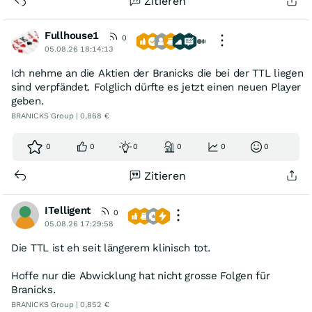
Zitieren
Fullhouse1
0
05.08.26 18:14:13
Ich nehme an die Aktien der Branicks die bei der TTL liegen
sind verpfändet. Folglich dürfte es jetzt einen neuen Player
geben.
BRANICKS Group | 0,868 €
0
0
0
0
0
0
Zitieren
ITelligent
0
05.08.26 17:29:58
Die TTL ist eh seit längerem klinisch tot.
Hoffe nur die Abwicklung hat nicht grosse Folgen für
Branicks.
BRANICKS Group | 0,852 €