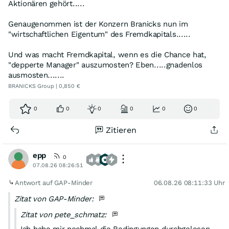
Aktionären gehört.....
Genaugenommen ist der Konzern Branicks nun im
"wirtschaftlichen Eigentum" des Fremdkapitals......
Und was macht Fremdkapital, wenn es die Chance hat,
"depperte Manager" auszumosten? Eben.....gnadenlos
ausmosten.......
BRANICKS Group | 0,850 €
0
0
0
0
0
0
Zitieren
epp
0
07.08.26 08:26:51
Antwort auf GAP-Minder
06.08.26 08:11:33 Uhr
Zitat von GAP-Minder:
Zitat von pete_schmatz: