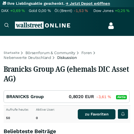
🎁 Ihre Lieblingsaktie geschenkt.
→ Jetzt Depot eröffnen
DAX
+0,69
%
Gold
0,00
%
Öl (Brent)
-1,53
%
Dow Jones
+0,25
%
Börsenforum & Community
Foren
Startseite
Nebenwerte Deutschland
Diskussion
Branicks Group AG (ehemals DIC Asset
AG)
BRANICKS Group
0,8020
EUR
-3,61
%
Aktie
Aufrufe heute:
Aktive User:
zu Favoriten
50
0
Beliebteste Beiträge