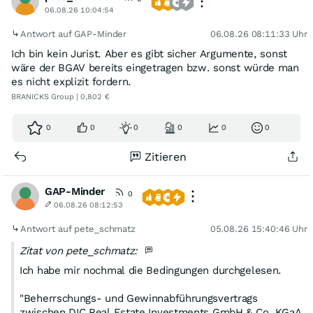
gewisse Sicherheit darstellen würde. Frage über Fragen…
06.08.26 10:04:54
Antwort auf GAP-Minder
06.08.26 08:11:33 Uhr
Ich bin kein Jurist. Aber es gibt sicher Argumente, sonst
wäre der BGAV bereits eingetragen bzw. sonst würde man
es nicht explizit fordern.
BRANICKS Group | 0,802 €
0
0
0
0
0
0
Zitieren
GAP-Minder
0
06.08.26 08:12:53
Antwort auf pete_schmatz
05.08.26 15:40:46 Uhr
Zitat von pete_schmatz:
Ich habe mir nochmal die Bedingungen durchgelesen.
"Beherrschungs- und Gewinnabführungsvertrags
zwischen DIC Real Estate Investments GmbH & Co. KGaA