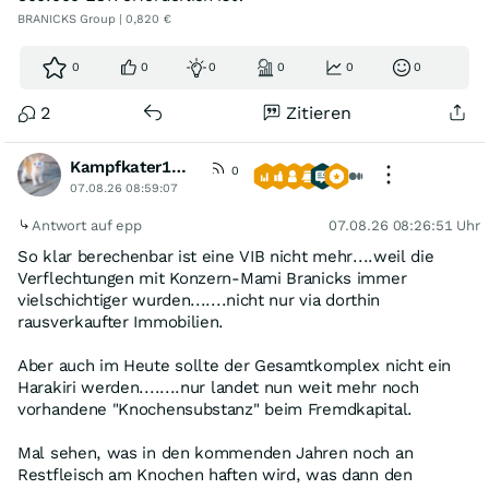
BRANICKS Group | 0,820 €
0
0
0
0
0
0
2
Zitieren
Kampfkater1969
0
07.08.26 08:59:07
Antwort auf epp
07.08.26 08:26:51 Uhr
So klar berechenbar ist eine VIB nicht mehr....weil die
Verflechtungen mit Konzern-Mami Branicks immer
vielschichtiger wurden.......nicht nur via dorthin
rausverkaufter Immobilien.
Aber auch im Heute sollte der Gesamtkomplex nicht ein
Harakiri werden........nur landet nun weit mehr noch
vorhandene "Knochensubstanz" beim Fremdkapital.
Mal sehen, was in den kommenden Jahren noch an
Restfleisch am Knochen haften wird, was dann den