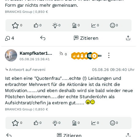
Form gar nichts mehr gemeinsam.
BRANICKS Group | 0,850 €
0
0
0
0
0
0
4
Zitieren
Kampfkater1969
0
05.08.26 15:36:41
Antwort auf neveni
05.08.26 09:26:40 Uhr
Ist eben eine "Quotenfrau".....echte (!) Leistungen und
erbrachter Mehrwert für die Aktionäre ist da nicht die
Motivation.......und eben deshalb wird sie bald wieder neue
Pöstchen bekommen.....der echte Stundenlohn als
Aufsichtsrat/chefin ja extrem gut......
BRANICKS Group | 0,850 €
0
0
0
0
0
0
Zitieren