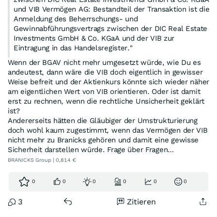
und VIB Vermögen AG: Bestandteil der Transaktion ist die
Anmeldung des Beherrschungs- und
Gewinnabführungsvertrags zwischen der DIC Real Estate
Investments GmbH & Co. KGaA und der VIB zur
Eintragung in das Handelsregister."
Wenn der BGAV nicht mehr umgesetzt würde, wie Du es
Das wird sicher rechtlich noch ganz interessant. Der
andeutest, dann wäre die VIB doch eigentlich in gewisser
BGAV in dieser Form hat mit dem BGAV in der
Weise befreit und der Aktienkurs könnte sich wieder näher
ursprünglichen Form gar nichts mehr gemeinsam.
am eigentlichen Wert von VIB orientieren. Oder ist damit
erst zu rechnen, wenn die rechtliche Unsicherheit geklärt
ist?
Andererseits hätten die Gläubiger der Umstrukturierung
doch wohl kaum zugestimmt, wenn das Vermögen der VIB
nicht mehr zu Branicks gehören und damit eine gewisse
Sicherheit darstellen würde. Frage über Fragen…
BRANICKS Group | 0,814 €
0
0
0
0
0
0
3
Zitieren