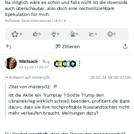
Na möglich wäre es schon und falls nicht ist die downside
auch überschaubar, also doch eine nachvollziehbare
Spekulation für mich.
Raiffeisen Bank International | 16,57 €
0
0
0
0
0
0
Zitieren
Mistsack
0
02.11.24 17:05:07
Antwort auf mistery01
30.10.24 19:36:37 Uhr
Zitat von mistery01:
Ist die Aktie ein Trumplay ? Sollte Trump den
Ukrainekrieg wirklich schnell beenden, profitiert die Bank
davon, dass sie ihre hochprofitable Russlandtochter nicht
mehr verkaufen braucht. Meinungen dazu?