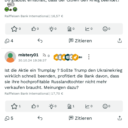
Du glaubst ernsthaft, dass der Clown den Krieg beendet?
Raiffeisen Bank International | 16,57 €
0
0
0
0
0
0
4
Zitieren
mistery01
0
30.10.24 19:36:37
Ist die Aktie ein Trumplay ? Sollte Trump den Ukrainekrieg
wirklich schnell beenden, profitiert die Bank davon, dass
sie ihre hochprofitable Russlandtochter nicht mehr
verkaufen braucht. Meinungen dazu?
Raiffeisen Bank International | 17,70 €
1
0
0
1
0
0
5
Zitieren