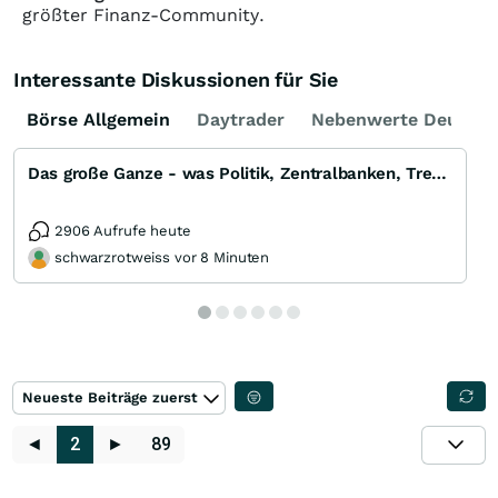
größter Finanz-Community.
Interessante Diskussionen für Sie
Börse Allgemein
Daytrader
Nebenwerte Deutsch
Das große Ganze - was Politik, Zentralbanken, Trends, Medien und Gesellschaft mit Aktien, Rohstoffen
2906 Aufrufe heute
schwarzrotweiss vor 8 Minuten
Neueste Beiträge zuerst
◄
2
►
89