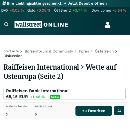
🎁 Ihre Lieblingsaktie geschenkt.
→ Jetzt Depot eröffnen
DAX
-0,05
%
Gold
-0,05
%
Öl (Brent)
+3,74
%
Dow Jones
-0,84
%
Börsenforum & Community
Foren
Österreich
Startseite
Diskussion
Raiffeisen International > Wette auf
Osteuropa (Seite 2)
Raiffeisen Bank International
65,15
EUR
+1,48
%
Aktie
Aufrufe heute:
Aktive User:
zu Favoriten
3
0