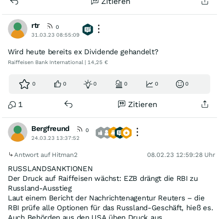
Zitieren
rtr
0
31.03.23 08:55:09
Wird heute bereits ex Dividende gehandelt?
Raiffeisen Bank International | 14,25 €
0
0
0
0
0
0
1
Zitieren
Bergfreund
0
24.03.23 13:37:52
Antwort auf Hitman2
08.02.23 12:59:28 Uhr
RUSSLANDSANKTIONEN
Der Druck auf Raiffeisen wächst: EZB drängt die RBI zu
Russland-Ausstieg
Laut einem Bericht der Nachrichtenagentur Reuters – die
RBI prüfe alle Optionen für das Russland-Geschäft, hieß es.
Auch Behörden aus den USA üben Druck aus