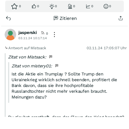
0
0
0
0
0
0
Zitieren
jasperski
0
03.11.24 10:17:14
Antwort auf Mistsack
02.11.24 17:05:07 Uhr
Zitat von Mistsack:
Zitat von mistery01:
Ist die Aktie ein Trumplay ? Sollte Trump den
Ukrainekrieg wirklich schnell beenden, profitiert die
Bank davon, dass sie ihre hochprofitable
Russlandtochter nicht mehr verkaufen braucht.
Meinungen dazu?
Du glaubst ernsthaft, dass der Clown den Krieg beendet?