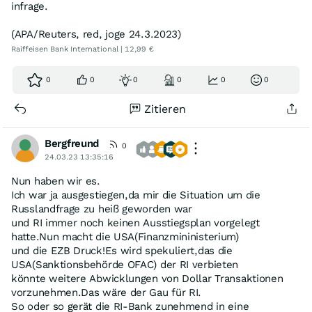
infrage.
(APA/Reuters, red, joge 24.3.2023)
Raiffeisen Bank International | 12,99 €
0
0
0
0
0
0
Zitieren
Bergfreund
0
24.03.23 13:35:16
Nun haben wir es.
Ich war ja ausgestiegen,da mir die Situation um die
Russlandfrage zu heiß geworden war
und RI immer noch keinen Ausstiegsplan vorgelegt
hatte.Nun macht die USA(Finanzmininisterium)
und die EZB Druck!Es wird spekuliert,das die
USA(Sanktionsbehörde OFAC) der RI verbieten
könnte weitere Abwicklungen von Dollar Transaktionen
vorzunehmen.Das wäre der Gau für RI.
So oder so gerät die RI-Bank zunehmend in eine