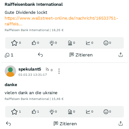
Raiffeisenbank International
Gute Dividende lockt
https://www.wallstreet-online.de/nachricht/16533751-
raiffeis…
Raiffeisen Bank International | 16,35 €
0
0
0
0
0
0
1
Zitieren
spekulant5
0
02.02.23 13:31:17
danke
vielen dank an die ukraine
Raiffeisen Bank International | 15,46 €
1
1
0
0
0
0
Zitieren