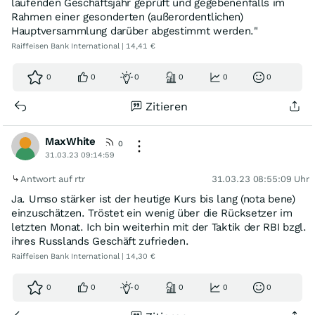
laufenden Geschäftsjahr geprüft und gegebenenfalls im
Rahmen einer gesonderten (außerordentlichen)
Hauptversammlung darüber abgestimmt werden."
Raiffeisen Bank International | 14,41 €
0
0
0
0
0
0
Zitieren
MaxWhite
0
31.03.23 09:14:59
Antwort auf rtr
31.03.23 08:55:09 Uhr
Ja. Umso stärker ist der heutige Kurs bis lang (nota bene)
einzuschätzen. Tröstet ein wenig über die Rücksetzer im
letzten Monat. Ich bin weiterhin mit der Taktik der RBI bzgl.
ihres Russlands Geschäft zufrieden.
Raiffeisen Bank International | 14,30 €
0
0
0
0
0
0