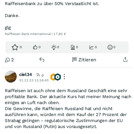
Raiffeisenbank zu über 50% Verstaatlicht ist.
Danke.
glg
Raiffeisen Bank International | 17,90 €
0
0
0
0
0
0
2
Zitieren
ciel34
0
31.12.23 12:16:45
Raiffeisen ist auch ohne dem Russland Geschäft eine sehr
profitable Bank. Der aktuelle Kurs hat meiner Meinung nach
einiges an Luft nach oben.
Die Gewinne, die Raiffeisen Russland hat und nicht
ausführen kann, würden mit dem Kauf der 27 Prozent der
Strabag gelingen - regulatorische Zustimmungen der EU
und von Russland (Putin) aus vorausgesetzt.