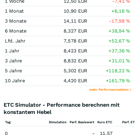
1 Woche
12,50
EUR
-7,41
%
1 Monat
10,90
EUR
+6,16
%
3 Monate
14,11
EUR
-17,98
%
6 Monate
8,327
EUR
+38,94
%
Lfd. Jahr
7,578
EUR
+52,67
%
1 Jahr
8,423
EUR
+37,36
%
3 Jahre
8,832
EUR
+31,01
%
5 Jahre
5,302
EUR
+118,22
%
10 Jahre
4,420
EUR
+161,79
%
mehr Performancedaten »
ETC Simulator - Performance berechnen mit
konstantem Hebel
Tag
Simulation
Perf. Basiswert
Kurs ETC
Perf. E
0
-
11,57