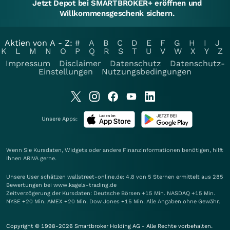
Jetzt Depot bei SMARTBROKER+ eröffnen und
Willkommensgeschenk sichern.
Aktien von A - Z:
#
A
B
C
D
E
F
G
H
I
J
K
L
M
N
O
P
Q
R
S
T
U
V
W
X
Y
Z
Impressum
Disclaimer
Datenschutz
Datenschutz-
Einstellungen
Nutzungsbedingungen
Unsere Apps:
Wenn Sie Kursdaten, Widgets oder andere Finanzinformationen benötigen, hilft
Ihnen
ARIVA
gerne.
Unsere User schätzen wallstreet-online.de: 4.8 von 5 Sternen ermittelt aus 285
Bewertungen bei www.kagels-trading.de
Zeitverzögerung der Kursdaten: Deutsche Börsen +15 Min. NASDAQ +15 Min.
NYSE +20 Min. AMEX +20 Min. Dow Jones +15 Min. Alle Angaben ohne Gewähr.
Copyright © 1998-2026 Smartbroker Holding AG - Alle Rechte vorbehalten.