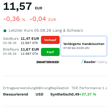
11,57
EUR
-0,36
-0,04
%
EUR
Letzter Kurs
05.08.26
Lang & Schwarz
Geldkurs
11,47
EUR
Verkauf
05.08.26
12.987
STK
Verlängerte Handelszeiten
07:30 bis 23:00 Uhr
Briefkurs
11,67
EUR
Kauf
05.08.26
12.987
STK
Ertragsverwendung
Währung
Replikation
TER
Performance 1 J
P
thesaurierend
USD
Synthetisch
0,49
+37,37
%
+