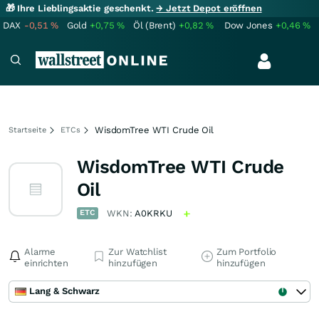
🎁 Ihre Lieblingsaktie geschenkt.
→ Jetzt Depot eröffnen
DAX
-0,51
%
Gold
+0,75
%
Öl (Brent)
+0,82
%
Dow Jones
+0,46
%
WisdomTree WTI Crude Oil
Startseite
ETCs
WisdomTree WTI Crude
Oil
ETC
WKN:
A0KRKU
Alarme
Zur Watchlist
Zum Portfolio
einrichten
hinzufügen
hinzufügen
Lang & Schwarz