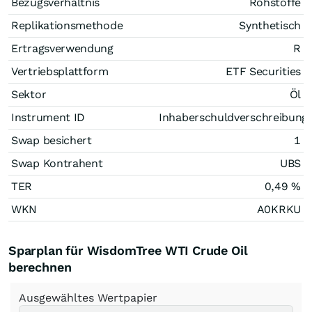
Bezugsverhältnis
Rohstoffe
Replikationsmethode
Synthetisch
Ertragsverwendung
R
Vertriebsplattform
ETF Securities
Sektor
Öl
Instrument ID
Inhaberschuldverschreibung
Swap besichert
1
Swap Kontrahent
UBS
TER
0,49 %
WKN
A0KRKU
Sparplan für WisdomTree WTI Crude Oil
berechnen
Ausgewähltes Wertpapier