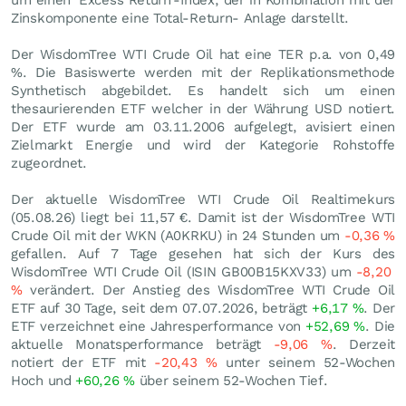
um einen 'Excess Return'-Index, der in Kombination mit der
Zinskomponente eine Total-Return- Anlage darstellt.
Der WisdomTree WTI Crude Oil hat eine TER p.a. von 0,49
%. Die Basiswerte werden mit der Replikationsmethode
Synthetisch abgebildet. Es handelt sich um einen
thesaurierenden ETF welcher in der Währung USD notiert.
Der ETF wurde am 03.11.2006 aufgelegt, avisiert einen
Zielmarkt Energie und wird der Kategorie Rohstoffe
zugeordnet.
Der aktuelle WisdomTree WTI Crude Oil Realtimekurs
(
05.08.26
) liegt bei 11,57
€
. Damit ist der WisdomTree WTI
Crude Oil mit der WKN (A0KRKU) in 24 Stunden um
-0,36
%
gefallen. Auf 7 Tage gesehen hat sich der Kurs des
WisdomTree WTI Crude Oil (ISIN GB00B15KXV33) um
-8,20
%
verändert. Der Anstieg des WisdomTree WTI Crude Oil
ETF auf 30 Tage, seit dem 07.07.2026, beträgt
+6,17
%
. Der
ETF verzeichnet eine Jahresperformance von
+52,69
%
. Die
aktuelle Monatsperformance beträgt
-9,06
%
. Derzeit
notiert der ETF mit
-20,43
%
unter seinem 52-Wochen
Hoch und
+60,26
%
über seinem 52-Wochen Tief.