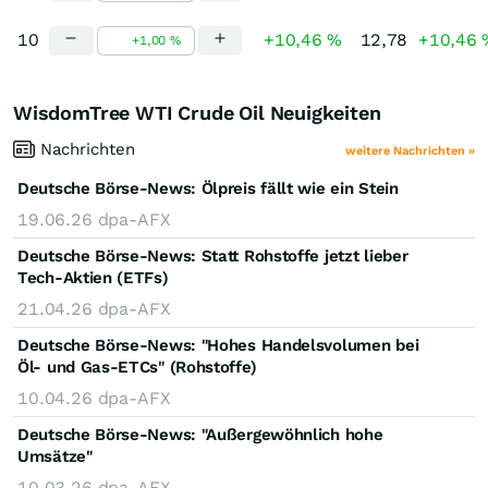
10
+10,46 %
12,78
+10,46 
WisdomTree WTI Crude Oil Neuigkeiten
Nachrichten
weitere Nachrichten »
Deutsche Börse-News: Ölpreis fällt wie ein Stein
19.06.26
dpa-AFX
Deutsche Börse-News: Statt Rohstoffe jetzt lieber
Tech-Aktien (ETFs)
21.04.26
dpa-AFX
Deutsche Börse-News: "Hohes Handelsvolumen bei
Öl- und Gas-ETCs" (Rohstoffe)
10.04.26
dpa-AFX
Deutsche Börse-News: "Außergewöhnlich hohe
Umsätze"
10.03.26
dpa-AFX