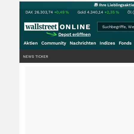
🎁 Ihre Lieblingsakt
DAX
26.303,74
+0,49
%
Gold
4.340,14
+2,35
%
Öl 
Depot eröffnen
Aktien
Community
Nachrichten
Indizes
Fonds
NEWS TICKER