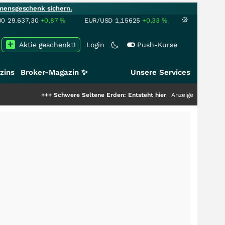
mensgeschenk sichern.
00
29.637,30
+0,87
%
EUR/USD
1,15625
+0,33
%
Aktie geschenkt!
Login
Push-Kurse
zins
Broker-Magazin ✨
Unsere Services
+++
Schwere Seltene Erden: Entsteht hier die nächste Milliardenstory?
Anzeige
+