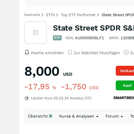
ETFs
Top ETF Performer
State Street SPD
Startseite
State Street SPDR S&
ETF
ISIN:
AU000000SLF1
WKN:
12059
Alarme einrichten
Zur Watchlist hinzufügen
Zu
8,000
Verkau
USD
-17,95
-1,750
Kauf
%
USD
Letzter Kurs
05.03.24
Nasdaq OTC
Übersicht
Kurse & Analysen
Forum
T