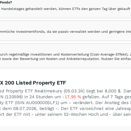
 Fonds?
 Handelstages gehandelt werden, können ETFs den ganzen Tag über gekauft
ömmliche Investmentfonds, da sie passiv verwaltet werden und geringere in
rch regelmäßige Investitionen und Kostenverteilung (Cost-Average-Effekt),
ranz sowie der Bewertung von Kosten und Anbieterreputation. Nutzen Sie einfa
X 200 Listed Property ETF
ed Property ETF Realtimekurs (
05.03.24
) liegt bei 8,000
$
. Dam
KN (120598) in 24 Stunden um
-17,95
%
gefallen. Auf 7 Tage ge
ty ETF (ISIN AU000000SLF1) um - verändert. Der Anstieg des
t dem 08.07.2026, beträgt -. Der ETF verzeichnet eine Jahres
iert der ETF mit - unter seinem 52-Wochen Hoch und - über se