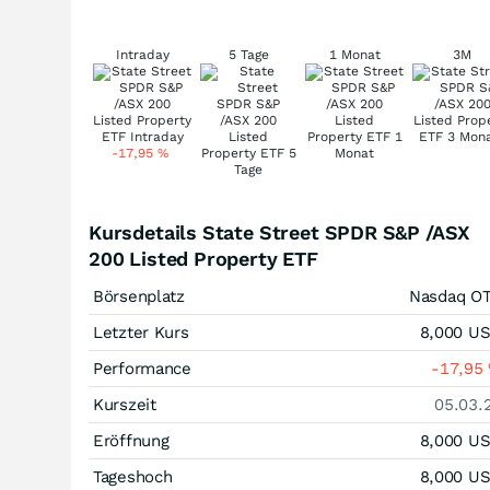
Intraday
5 Tage
1 Monat
3M
-17,95
%
Kursdetails State Street SPDR S&P /ASX
200 Listed Property ETF
Börsenplatz
Nasdaq O
Letzter Kurs
8,000
U
Performance
-17,95
Kurszeit
05.03.
Eröffnung
8,000
U
Tageshoch
8,000
U