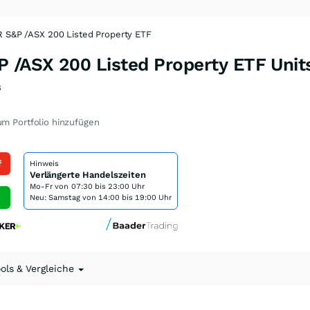
R S&P /ASX 200 Listed Property ETF
P /ASX 200 Listed Property ETF Unit
8
m Portfolio hinzufügen
f
Hinweis
Verlängerte Handelszeiten
Mo-Fr von
07:30 bis 23:00 Uhr
Neu: Samstag von 14:00 bis 19:00 Uhr
ools & Vergleiche