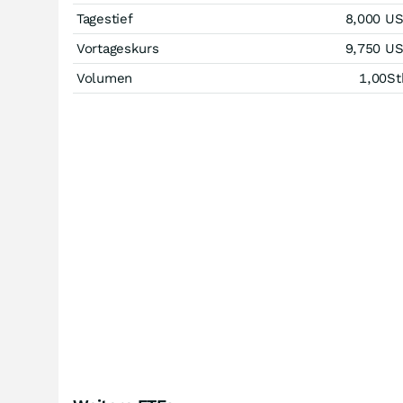
Tagestief
8,000
U
Vortageskurs
9,750
U
Volumen
1,00
St