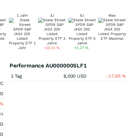
1 Jahr
3J
5J
Max
-10,11
%
+1,27
%
Performance AU000000SLF1
1 Tag
8,000
USD
-17,95
%
TC
SD
%
24
SD
SD