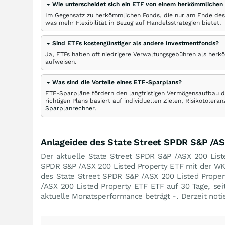
Wie unterscheidet sich ein ETF von einem herkömmlichen
Im Gegensatz zu herkömmlichen Fonds, die nur am Ende des
was mehr Flexibilität in Bezug auf Handelsstrategien bietet.
Sind ETFs kostengünstiger als andere Investmentfonds?
Ja, ETFs haben oft niedrigere Verwaltungsgebühren als herk
aufweisen.
Was sind die Vorteile eines ETF-Sparplans?
ETF-Sparpläne fördern den langfristigen Vermögensaufbau du
richtigen Plans basiert auf individuellen Zielen, Risikotole
Sparplanrechner
.
Anlageidee des State Street SPDR S&P /AS
Der aktuelle State Street SPDR S&P /ASX 200 List
SPDR S&P /ASX 200 Listed Property ETF mit der W
des State Street SPDR S&P /ASX 200 Listed Proper
/ASX 200 Listed Property ETF ETF auf 30 Tage, sei
aktuelle Monatsperformance beträgt -. Derzeit not