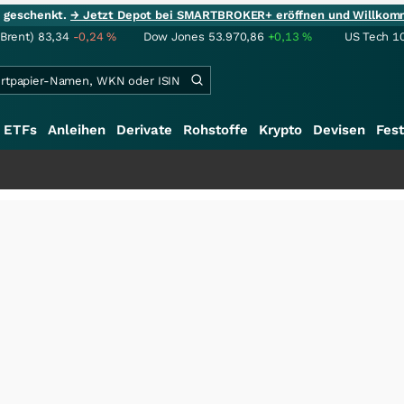
ie geschenkt.
→ Jetzt Depot bei SMARTBROKER+ eröffnen und Willkom
(Brent)
83,34
-0,24
%
Dow Jones
53.970,86
+0,13
%
US Tech 1
ETFs
Anleihen
Derivate
Rohstoffe
Krypto
Devisen
Fest