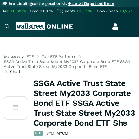
🎁 Ihre Lieblingsaktie geschenkt.
→ Jetzt Depot eröffnen
DAX
+0,69
%
Gold
0,00
%
Öl (Brent)
+0,02
%
Dow Jones
+0,25
%
ETFs
Top ETF Performer
Startseite
SSGA Active Trust State Street My2033 Corporate Bond ETF SSGA
Active Trust State Street My2033 Corporate Bond ETF
Chart
SSGA Active Trust State
Street My2033 Corporate
Bond ETF SSGA Active
Trust State Street My2033
Corporate Bond ETF Shs
ETF
SYM:
MYCM