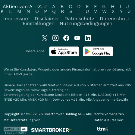
Aktien von A - Z:
#
A
B
C
D
E
F
G
H
I
J
K
L
M
N
O
P
Q
R
S
T
U
V
W
X
Y
Z
Impressum
Disclaimer
Datenschutz
Datenschutz-
Einstellungen
Nutzungsbedingungen
Unsere Apps:
Wenn Sie Kursdaten, Widgets oder andere Finanzinformationen benötigen, hilft
Ihnen
ARIVA
gerne.
Unsere User schätzen wallstreet-online.de: 4.8 von 5 Sternen ermittelt aus 285
Bewertungen bei www.kagels-trading.de
Zeitverzögerung der Kursdaten: Deutsche Börsen +15 Min. NASDAQ +15 Min.
NYSE +20 Min. AMEX +20 Min. Dow Jones +15 Min. Alle Angaben ohne Gewähr.
Copyright © 1998-2026 Smartbroker Holding AG - Alle Rechte vorbehalten.
Mit Unterstützung von:
Daten & Kurse von: