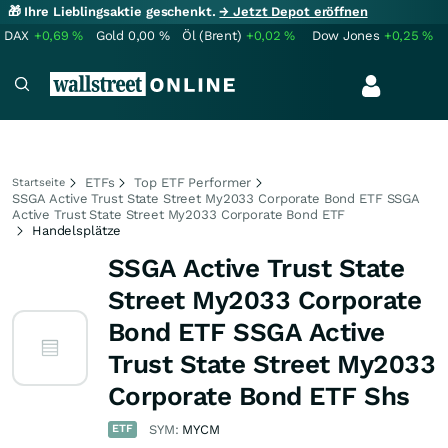
🎁 Ihre Lieblingsaktie geschenkt.
→ Jetzt Depot eröffnen
DAX
+0,69
%
Gold
0,00
%
Öl (Brent)
+0,02
%
Dow Jones
+0,25
%
ETFs
Top ETF Performer
Startseite
SSGA Active Trust State Street My2033 Corporate Bond ETF SSGA
Active Trust State Street My2033 Corporate Bond ETF
Handelsplätze
SSGA Active Trust State
Street My2033 Corporate
Bond ETF SSGA Active
Trust State Street My2033
Corporate Bond ETF Shs
ETF
SYM:
MYCM