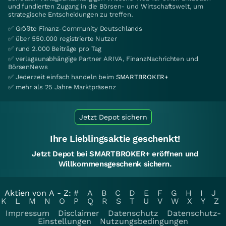
und fundierten Zugang in die Börsen- und Wirtschaftswelt, um
strategische Entscheidungen zu treffen.
✅ Größte Finanz-Community Deutschlands
✅ über 550.000 registrierte Nutzer
✅ rund 2.000 Beiträge pro Tag
✅ verlagsunabhängige Partner ARIVA, FinanzNachrichten und
BörsenNews
✅ Jederzeit einfach handeln beim
SMARTBROKER+
✅ mehr als 25 Jahre Marktpräsenz
Jetzt Depot sichern
Ihre Lieblingsaktie geschenkt!
Jetzt Depot bei SMARTBROKER+ eröffnen und
Willkommensgeschenk sichern.
Aktien von A - Z:
#
A
B
C
D
E
F
G
H
I
J
K
L
M
N
O
P
Q
R
S
T
U
V
W
X
Y
Z
Impressum
Disclaimer
Datenschutz
Datenschutz-
Einstellungen
Nutzungsbedingungen