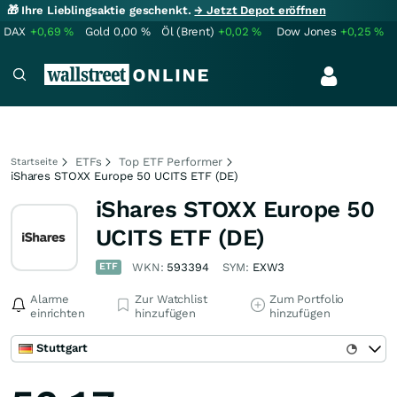
🎁 Ihre Lieblingsaktie geschenkt.
→ Jetzt Depot eröffnen
DAX
+0,69
%
Gold
0,00
%
Öl (Brent)
+0,02
%
Dow Jones
+0,25
%
ETFs
Top ETF Performer
Startseite
iShares STOXX Europe 50 UCITS ETF (DE)
iShares STOXX Europe 50
UCITS ETF (DE)
ETF
WKN:
593394
SYM:
EXW3
Alarme
Zur Watchlist
Zum Portfolio
einrichten
hinzufügen
hinzufügen
Stuttgart