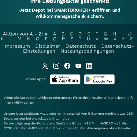
Ihre Lieblingsaktie geschenkt!
Jetzt Depot bei SMARTBROKER+ eröffnen und
Willkommensgeschenk sichern.
Aktien von A - Z:
#
A
B
C
D
E
F
G
H
I
J
K
L
M
N
O
P
Q
R
S
T
U
V
W
X
Y
Z
Impressum
Disclaimer
Datenschutz
Datenschutz-
Einstellungen
Nutzungsbedingungen
Unsere Apps:
Wenn Sie Kursdaten, Widgets oder andere Finanzinformationen benötigen, hilft
Ihnen
ARIVA
gerne.
Unsere User schätzen wallstreet-online.de: 4.8 von 5 Sternen ermittelt aus 285
Bewertungen bei www.kagels-trading.de
Zeitverzögerung der Kursdaten: Deutsche Börsen +15 Min. NASDAQ +15 Min.
NYSE +20 Min. AMEX +20 Min. Dow Jones +15 Min. Alle Angaben ohne Gewähr.