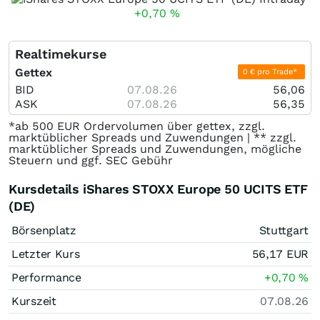
+0,70
%
Realtimekurse
Gettex
0 € pro Trade*
BID
07.08.26
56,06
ASK
07.08.26
56,35
*ab 500 EUR Ordervolumen über gettex, zzgl.
marktüblicher Spreads und Zuwendungen | ** zzgl.
marktüblicher Spreads und Zuwendungen, mögliche
Steuern und ggf. SEC Gebühr
Kursdetails iShares STOXX Europe 50 UCITS ETF
(DE)
Börsenplatz
Stuttgart
Letzter Kurs
56,17
EUR
Performance
+0,70
%
Kurszeit
07.08.26