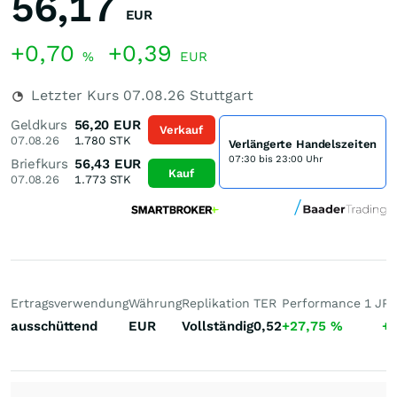
56,17
EUR
+0,70
+0,39
%
EUR
Letzter Kurs
07.08.26
Stuttgart
Geldkurs
56,20
EUR
Verkauf
07.08.26
1.780
STK
Verlängerte Handelszeiten
07:30 bis 23:00 Uhr
Briefkurs
56,43
EUR
Kauf
07.08.26
1.773
STK
Ertragsverwendung
Währung
Replikation
TER
Performance 1 J
Pe
ausschüttend
EUR
Vollständig
0,52
+27,75
%
+