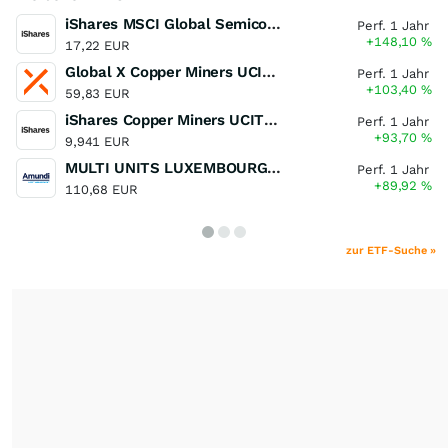
iShares MSCI Global Semiconductors UCITS ETF USD (Acc)
Perf. 1 Jahr
+148,10
%
17,22 EUR
Global X Copper Miners UCITS ETF USD Acc
Perf. 1 Jahr
+103,40
%
59,83 EUR
iShares Copper Miners UCITS ETF
Perf. 1 Jahr
+93,70
%
9,941 EUR
MULTI UNITS LUXEMBOURG - Lyxor MSCI Semiconductors ESG Filtered
Perf. 1 Jahr
+89,92
%
110,68 EUR
zur ETF-Suche »