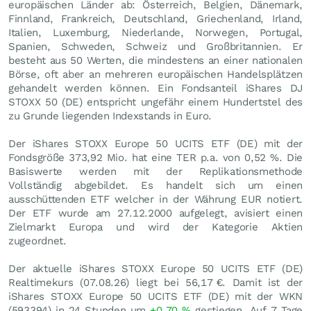
europäischen Länder ab: Österreich, Belgien, Dänemark,
Finnland, Frankreich, Deutschland, Griechenland, Irland,
Italien, Luxemburg, Niederlande, Norwegen, Portugal,
Spanien, Schweden, Schweiz und Großbritannien. Er
besteht aus 50 Werten, die mindestens an einer nationalen
Börse, oft aber an mehreren europäischen Handelsplätzen
gehandelt werden können. Ein Fondsanteil iShares DJ
STOXX 50 (DE) entspricht ungefähr einem Hundertstel des
zu Grunde liegenden Indexstands in Euro.
Der iShares STOXX Europe 50 UCITS ETF (DE) mit der
Fondsgröße 373,92 Mio. hat eine TER p.a. von 0,52 %. Die
Basiswerte werden mit der Replikationsmethode
Vollständig abgebildet. Es handelt sich um einen
ausschüttenden ETF welcher in der Währung EUR notiert.
Der ETF wurde am 27.12.2000 aufgelegt, avisiert einen
Zielmarkt Europa und wird der Kategorie Aktien
zugeordnet.
Der aktuelle iShares STOXX Europe 50 UCITS ETF (DE)
Realtimekurs (
07.08.26
) liegt bei 56,17
€
. Damit ist der
iShares STOXX Europe 50 UCITS ETF (DE) mit der WKN
(593394) in 24 Stunden um
+0,70
%
gestiegen. Auf 7 Tage