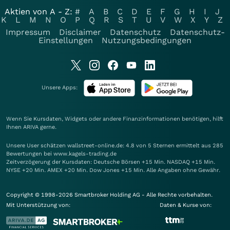
Aktien von A - Z:
#
A
B
C
D
E
F
G
H
I
J
K
L
M
N
O
P
Q
R
S
T
U
V
W
X
Y
Z
Impressum
Disclaimer
Datenschutz
Datenschutz-
Einstellungen
Nutzungsbedingungen
Unsere Apps:
Wenn Sie Kursdaten, Widgets oder andere Finanzinformationen benötigen, hilft
Ihnen
ARIVA
gerne.
Unsere User schätzen wallstreet-online.de: 4.8 von 5 Sternen ermittelt aus 285
Bewertungen bei www.kagels-trading.de
Zeitverzögerung der Kursdaten: Deutsche Börsen +15 Min. NASDAQ +15 Min.
NYSE +20 Min. AMEX +20 Min. Dow Jones +15 Min. Alle Angaben ohne Gewähr.
Copyright © 1998-2026 Smartbroker Holding AG - Alle Rechte vorbehalten.
Mit Unterstützung von:
Daten & Kurse von: