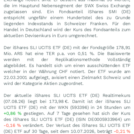
die im Hauptund Nebensegment der SWX Swiss Exchange
zugelassen sind. Ein Fondsanteil iShares SMI (DE)
entspricht ungefähr einem Hundertstel des zu Grunde
liegenden Indexstands in Schweizer Franken. Für den
Handel in Deutschland wird der Kurs des Fondsanteils zum
aktuellen Devisenkurs in Euro umgerechnet.
Der iShares SLI UCITS ETF (DE) mit der Fondsgröße 178,91
Mio.
ARS
hat eine TER p.a. von 0,51 %. Die Basiswerte
werden mit der Replikationsmethode Vollständig
abgebildet. Es handelt sich um einen ausschüttenden ETF
welcher in der Währung CHF notiert. Der ETF wurde am
22.03.2001 aufgelegt, avisiert einen Zielmarkt Schweiz und
wird der Kategorie Aktien zugeordnet.
Der aktuelle iShares SLI UCITS ETF (DE) Realtimekurs
(
07.08.26
) liegt bei 173,98
€
. Damit ist der iShares SLI
UCITS ETF (DE) mit der WKN (593396) in 24 Stunden um
+0,86
%
gestiegen. Auf 7 Tage gesehen hat sich der Kurs
des iShares SLI UCITS ETF (DE) (ISIN DE0005933964) um
-0,16
%
verändert. Der Verlust des iShares SLI UCITS ETF
(DE) ETF auf 30 Tage, seit dem 10.07.2026, beträgt
-0,21
%