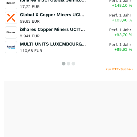
iShares MSCI Global Semiconductors UCITS ETF USD (Acc)
Perf. 1 Jahr
+148,10
%
17,22 EUR
Global X Copper Miners UCITS ETF USD Acc
Perf. 1 Jahr
+103,40
%
59,83 EUR
iShares Copper Miners UCITS ETF
Perf. 1 Jahr
+93,70
%
9,941 EUR
MULTI UNITS LUXEMBOURG - Lyxor MSCI Semiconductors ESG Filtered
Perf. 1 Jahr
+89,92
%
110,68 EUR
zur ETF-Suche »