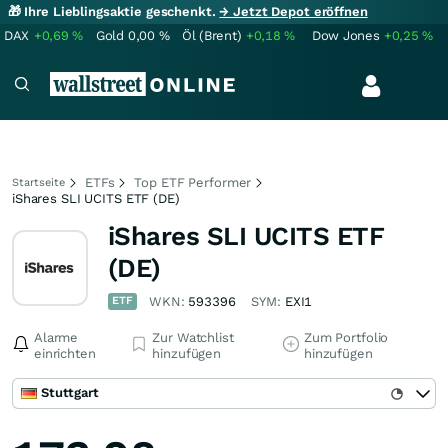
🎁 Ihre Lieblingsaktie geschenkt.
→ Jetzt Depot eröffnen
DAX
+0,69
%
Gold
0,00
%
Öl (Brent)
+0,18
%
Dow Jones
+0,25
%
ETFs
Top ETF Performer
Startseite
iShares SLI UCITS ETF (DE)
iShares SLI UCITS ETF
(DE)
ETF
WKN:
593396
SYM:
EXI1
Alarme
Zur Watchlist
Zum Portfolio
einrichten
hinzufügen
hinzufügen
Stuttgart