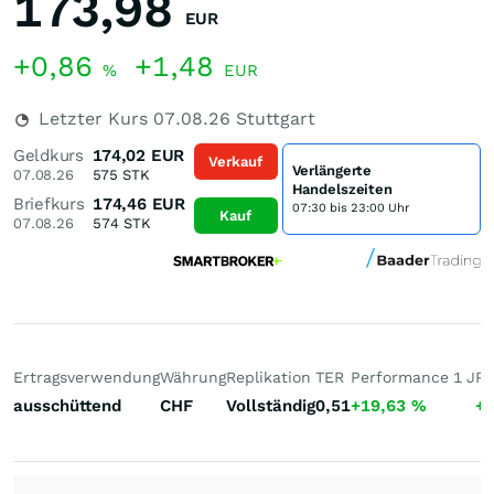
173,98
EUR
+0,86
+1,48
%
EUR
Letzter Kurs
07.08.26
Stuttgart
Geldkurs
174,02
EUR
Verkauf
Verlängerte
07.08.26
575
STK
Handelszeiten
Briefkurs
174,46
EUR
07:30 bis 23:00 Uhr
Kauf
07.08.26
574
STK
Ertragsverwendung
Währung
Replikation
TER
Performance 1 J
Pe
ausschüttend
CHF
Vollständig
0,51
+19,63
%
+