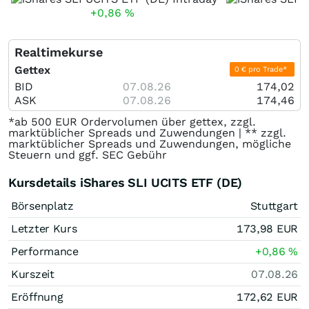
+0,86
%
-
Realtimekurse
Gettex
0 € pro Trade*
BID
07.08.26
174,02
ASK
07.08.26
174,46
*ab 500 EUR Ordervolumen über gettex, zzgl.
marktüblicher Spreads und Zuwendungen | ** zzgl.
marktüblicher Spreads und Zuwendungen, mögliche
Steuern und ggf. SEC Gebühr
Kursdetails iShares SLI UCITS ETF (DE)
Börsenplatz
Stuttgart
Letzter Kurs
173,98
EUR
Performance
+0,86
%
Kurszeit
07.08.26
Eröffnung
172,62
EUR