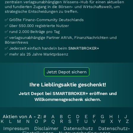
zentralen verlagsunabhängigen Wissens-Hub für einen aktuellen
und fundierten Zugang in die Börsen- und Wirtschaftswelt, um
strategische Entscheidungen zu treffen.
✅ Größte Finanz-Community Deutschlands
✅ über 550.000 registrierte Nutzer
✅ rund 2.000 Beiträge pro Tag
✅ verlagsunabhängige Partner ARIVA, FinanzNachrichten und
BörsenNews
✅ Jederzeit einfach handeln beim
SMARTBROKER+
✅ mehr als 25 Jahre Marktpräsenz
Jetzt Depot sichern
Ihre Lieblingsaktie geschenkt!
Jetzt Depot bei SMARTBROKER+ eröffnen und
Willkommensgeschenk sichern.
Aktien von A - Z:
#
A
B
C
D
E
F
G
H
I
J
K
L
M
N
O
P
Q
R
S
T
U
V
W
X
Y
Z
Impressum
Disclaimer
Datenschutz
Datenschutz-