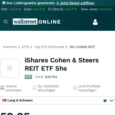
🎁 Ihre Lieblingsaktie geschenkt.
→ Jetzt Depot eröffnen
DAX
-0,14
%
Gold
+0,14
%
Öl (Brent)
+0,57
%
Dow Jones
+0,14
%
ETFs
Top ETF Performer
iSh Coh&St REIT
Startseite
iShares Cohen & Steers
REIT ETF Shs
ETF
WKN:
630791
Alarme
Zur Watchlist
Zum Portfolio
einrichten
hinzufügen
hinzufügen
Lang & Schwarz