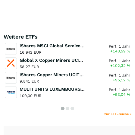
Weitere ETFs
iShares MSCI Global Semiconductors UCITS ETF USD (Acc)
Perf. 1 Jahr
+143,59
%
16,942 EUR
Global X Copper Miners UCITS ETF USD Acc
Perf. 1 Jahr
+102,32
%
58,27 EUR
iShares Copper Miners UCITS ETF
Perf. 1 Jahr
+95,12
%
9,841 EUR
MULTI UNITS LUXEMBOURG - Lyxor MSCI Semiconductors ESG Filtered
Perf. 1 Jahr
+93,04
%
109,00 EUR
zur ETF-Suche »