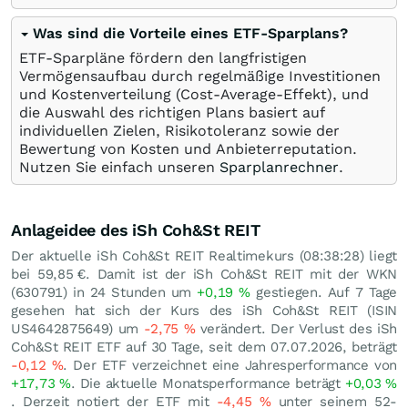
Was sind die Vorteile eines ETF-Sparplans?
ETF-Sparpläne fördern den langfristigen
Vermögensaufbau durch regelmäßige Investitionen
und Kostenverteilung (Cost-Average-Effekt), und
die Auswahl des richtigen Plans basiert auf
individuellen Zielen, Risikotoleranz sowie der
Bewertung von Kosten und Anbieterreputation.
Nutzen Sie einfach unseren
Sparplanrechner
.
Anlageidee des iSh Coh&St REIT
Der aktuelle iSh Coh&St REIT Realtimekurs (08:38:28) liegt
bei 59,85
€
. Damit ist der iSh Coh&St REIT mit der WKN
(630791) in 24 Stunden um
+0,19
%
gestiegen. Auf 7 Tage
gesehen hat sich der Kurs des iSh Coh&St REIT (ISIN
US4642875649) um
-2,75
%
verändert. Der Verlust des iSh
Coh&St REIT ETF auf 30 Tage, seit dem 07.07.2026, beträgt
-0,12
%
. Der ETF verzeichnet eine Jahresperformance von
+17,73
%
. Die aktuelle Monatsperformance beträgt
+0,03
%
. Derzeit notiert der ETF mit
-4,45
%
unter seinem 52-