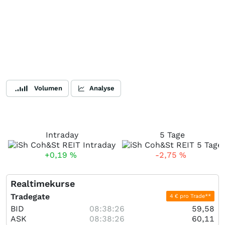
Volumen
Analyse
Intraday
5 Tage
+0,19
%
-2,75
%
Realtimekurse
Tradegate
4 € pro Trade**
BID
08:38:26
59,58
ASK
08:38:26
60,11