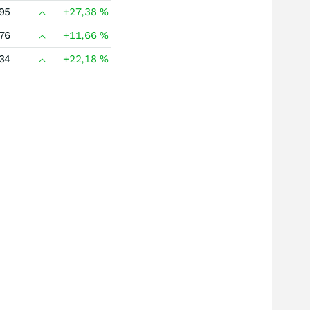
95
+27,38
%
76
+11,66
%
34
+22,18
%