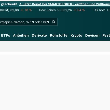
ie geschenkt.
→ Jetzt Depot bei SMARTBROKER+ eröffnen und Willkom
(Brent)
82,88
-0,78
%
Dow Jones
53.882,26
-0,04
%
US Tech 1
ETFs
Anleihen
Derivate
Rohstoffe
Krypto
Devisen
Fest