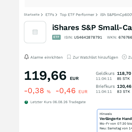
ETFs
Top ETF Performer
iSh S&PSmCp600
Startseite
iShares S&P Small-Ca
ETF
ISIN:
US4642878791
WKN:
67676
Alarme einrichten
Zur Watchlist hinzufügen
Zu
119,66
Geldkurs
118,70
EUR
11:04:11
85
STK
Briefkurs
120,46
-0,38
-0,46
%
EUR
11:04:11
83
STK
Letzter Kurs
06.08.26
Tradegate
Hinweis
Verlängerte Hand
Mo-Fr von
07:30 bi
Neu: Samstag von 14