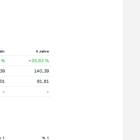
ahr
5 Jahre
1
%
+35,93
%
39
140,39
01
81,81
-
-
h
%