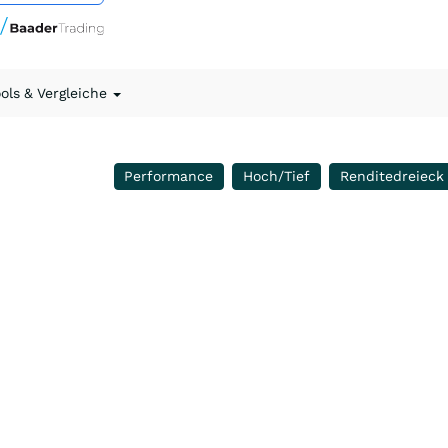
ools & Vergleiche
Performance
Hoch/Tief
Renditedreieck