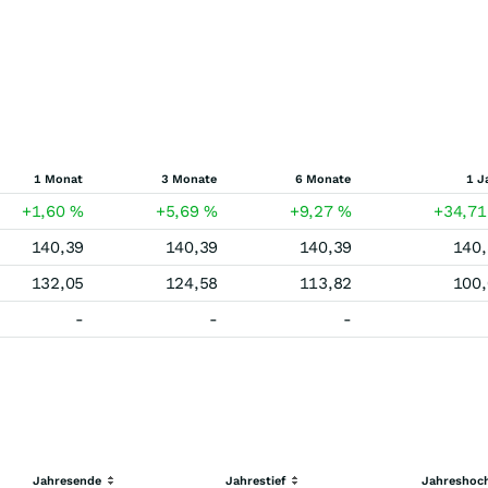
1 Monat
3 Monate
6 Monate
1 J
+1,60
%
+5,69
%
+9,27
%
+34,7
140,39
140,39
140,39
140,
132,05
124,58
113,82
100,
-
-
-
Jahresende
Jahrestief
Jahreshoc