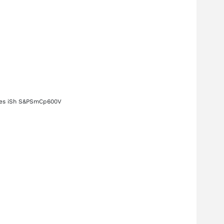
des
iSh S&PSmCp600V