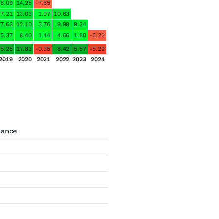
6.09
14.25
-7.65
7.21
13.03
1.07
10.63
7.63
12.10
3.76
9.98
9.34
5.37
8.40
1.44
4.66
1.80
-5.22
5.25
17.83
-0.35
8.42
5.57
-5.22
2019
2020
2021
2022
2023
2024
mance