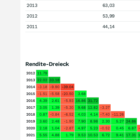
2013
63,03
2012
53,99
2011
44,14
Rendite-Dreieck
2012
11.79
2013
22.02
33.18
2014
-3.18
-9.90
-39.04
2015
-1.51
-5.58
-20.50
3.68
2016
4.39
2.61
-5.93
16.86
31.72
2017
3.05
1.39
-5.30
9.68
12.82
-3.37
2018
0.87
-0.84
-6.52
4.03
4.14
-7.40
-11.26
2019
3.60
2.48
-1.90
7.90
8.98
2.30
5.27
24.86
2020
2.18
1.04
-2.87
4.97
5.23
-0.52
0.45
6.87
2021
5.55
4.88
1.79
9.53
10.53
6.72
9.41
17.31