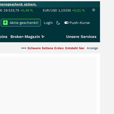
mensgeschenk sichern.
00
29.525,75
+0,49
%
EUR/USD
1,15255
+0,01
%
Aktie geschenkt!
Login
Push-Kurse
zins
Broker-Magazin ✨
Unsere Services
+++
Schwere Seltene Erden: Entsteht hier die nächste Milliardenstory?
Anzeige
+