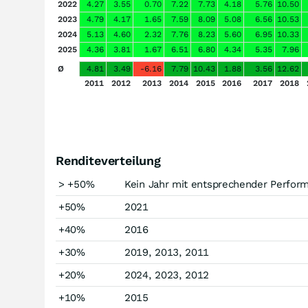
2022
4.27
3.55
0.70
7.22
7.73
4.18
5.76
10.50
2023
4.79
4.17
1.65
7.59
8.09
5.08
6.56
10.53
2024
5.13
4.60
2.32
7.76
8.23
5.60
6.95
10.33
2025
4.36
3.81
1.67
6.51
6.80
4.34
5.35
7.96
Ø
4.81
3.49
-6.16
7.79
10.43
1.88
3.56
12.62
2011
2012
2013
2014
2015
2016
2017
2018
Renditeverteilung
> +50%
Kein Jahr mit entsprechender Perfor
+50%
2021
+40%
2016
+30%
2019, 2013, 2011
+20%
2024, 2023, 2012
+10%
2015