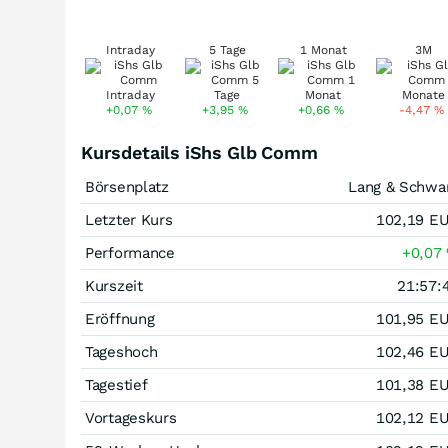
Intraday
5 Tage
1 Monat
3M
+0,07
%
+3,95
%
+0,66
%
-4,47
%
Kursdetails iShs Glb Comm
Börsenplatz
Lang & Schwa
Letzter Kurs
102,19
E
Performance
+0,07
Kurszeit
21:57:
Eröffnung
101,95
E
Tageshoch
102,46
E
Tagestief
101,38
E
Vortageskurs
102,12
E