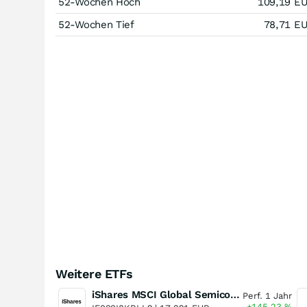
52-Wochen Hoch
109,19
E
52-Wochen Tief
78,71
E
Weitere ETFs
iShares MSCI Global Semiconductors UCITS ETF USD (Acc)
Perf. 1 Jahr
+145,23
%