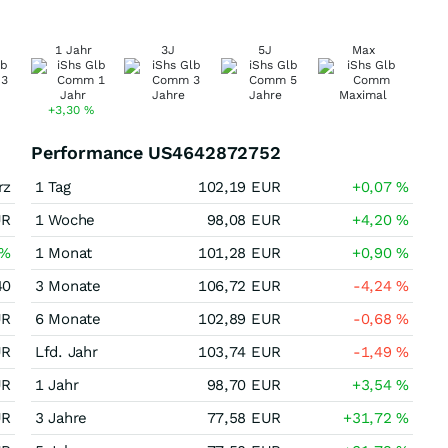
1 Jahr
3J
5J
Max
+3,30
%
Performance US4642872752
rz
1 Tag
102,19
EUR
+0,07
%
UR
1 Woche
98,08
EUR
+4,20
%
%
1 Monat
101,28
EUR
+0,90
%
40
3 Monate
106,72
EUR
-4,24
%
UR
6 Monate
102,89
EUR
-0,68
%
UR
Lfd. Jahr
103,74
EUR
-1,49
%
UR
1 Jahr
98,70
EUR
+3,54
%
UR
3 Jahre
77,58
EUR
+31,72
%