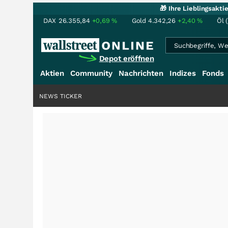
🎁 Ihre Lieblingsakt
DAX
26.355,84
+0,69
%
Gold
4.342,26
+2,40
%
Öl 
Depot eröffnen
Aktien
Community
Nachrichten
Indizes
Fonds
NEWS TICKER