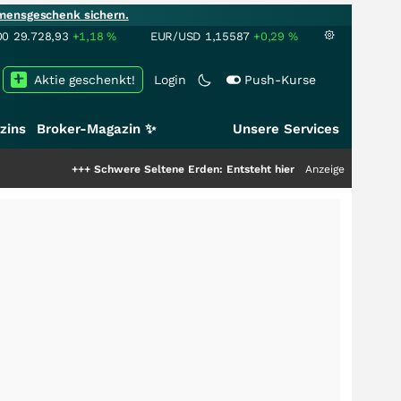
mensgeschenk sichern.
00
29.728,93
+1,18
%
EUR/USD
1,15587
+0,29
%
Aktie geschenkt!
Login
Push-Kurse
zins
Broker-Magazin ✨
Unsere Services
+++
Schwere Seltene Erden: Entsteht hier die nächste Milliardenstory?
Anzeige
++