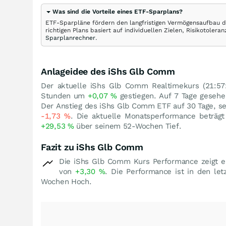
Was sind die Vorteile eines ETF-Sparplans?
ETF-Sparpläne fördern den langfristigen Vermögensaufbau du
richtigen Plans basiert auf individuellen Zielen, Risikotole
Sparplanrechner
.
Anlageidee des iShs Glb Comm
Der aktuelle iShs Glb Comm Realtimekurs (21:57:
Stunden um
+0,07
%
gestiegen. Auf 7 Tage geseh
Der Anstieg des iShs Glb Comm ETF auf 30 Tage, se
-1,73
%
. Die aktuelle Monatsperformance beträg
+29,53
%
über seinem 52-Wochen Tief.
Fazit zu iShs Glb Comm
Die iShs Glb Comm Kurs Performance zeigt e
von
+3,30
%
. Die Performance ist in den le
Wochen Hoch.