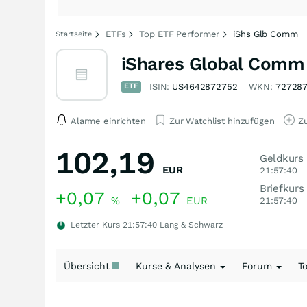
ETFs
Top ETF Performer
iShs Glb Comm
Startseite
iShares Global Comm 
ETF
ISIN:
US4642872752
WKN:
72728
Alarme einrichten
Zur Watchlist hinzufügen
Zu
102,19
Geldkurs
EUR
21:57:40
Briefkurs
+0,07
+0,07
%
EUR
21:57:40
Letzter Kurs
21:57:40
Lang & Schwarz
Übersicht
Kurse & Analysen
Forum
T