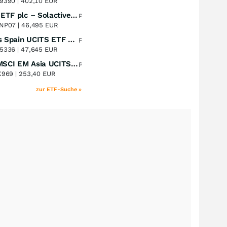
9390 |
402,10 EUR
UBS (Irl) ETF plc – Solactive Global Pure Gold Miners UCITS ETF - A Dis USD o.N.
Perf. 1 Jahr
+51,27
%
NP07 |
46,495 EUR
Xtrackers Spain UCITS ETF Distribution
Perf. 1 Jahr
+42,72
%
5336 |
47,645 EUR
iShares MSCI EM Asia UCITS ETF
Perf. 1 Jahr
+37,23
%
K969 |
253,40 EUR
zur ETF-Suche »