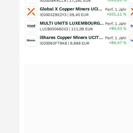
IE000I8KRLL9 |
17,291 EUR
Global X Copper Miners UCITS ETF USD Acc
Perf. 1 Jahr
+101,11
%
IE0003Z9E2Y3 |
59,40 EUR
MULTI UNITS LUXEMBOURG - Lyxor MSCI Semiconductors ESG Filtered
Perf. 1 Jahr
+94,53
%
LU1900066033 |
111,09 EUR
iShares Copper Miners UCITS ETF
Perf. 1 Jahr
+94,47
%
IE00063FT9K6 |
9,988 EUR