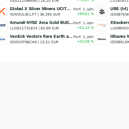
US0321086490 |
25,20 EUR
LU182921
Global X Silver Miners UCITS ETF
Perf. 1 Jahr
+69,61
%
IE000UL6CLP7 |
36,395 EUR
IE00B7KM
Amundi NYSE Arca Gold BUGS UCITS ETF Dist
Perf. 1 Jahr
+52,24
%
LU2611731824 |
63,99 EUR
LU099450
VanEck Vectors Rare Earth and Strategic Metals UCITS ETF
Perf. 1 Jahr
+52,08
%
IE0002PG6CA6 |
13,21 EUR
IE00B5L8