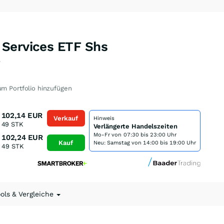
Services ETF Shs
7
m Portfolio hinzufügen
102,14
EUR
Verkauf
Hinweis
49
STK
Verlängerte Handelszeiten
Mo-Fr von
07:30 bis 23:00 Uhr
102,24
EUR
Kauf
Neu: Samstag von 14:00 bis 19:00 Uhr
49
STK
ools & Vergleiche