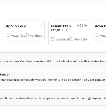
-
0,00
%
Apollo Education Group (A)
Allianz Pfandbrieffonds FCP AT EUR
Avon P
127,61 EUR
Watchlist
Portfolio
Wat
Watchlist
Portfolio
hen oder andere Vermögenswerte enthält und wie eine Aktie während des Han
 Fonds?
 Handelstages gehandelt werden, können ETFs den ganzen Tag über gekauft
ömmliche Investmentfonds, da sie passiv verwaltet werden und geringere in