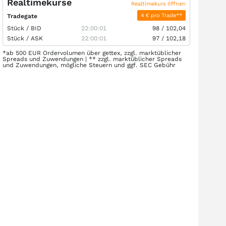
Realtimekurse
Realtimekurs öffnen
4 € pro Trade**
Tradegate
Stück /
BID
22:00:01
98
/
102,04
Stück /
ASK
22:00:01
97
/
102,18
*ab 500 EUR Ordervolumen über gettex, zzgl. marktüblicher
Spreads und Zuwendungen | ** zzgl. marktüblicher Spreads
und Zuwendungen, mögliche Steuern und ggf. SEC Gebühr