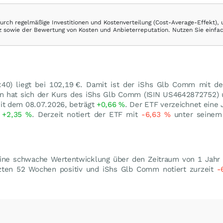
rch regelmäßige Investitionen und Kostenverteilung (Cost-Average-Effekt),
ranz sowie der Bewertung von Kosten und Anbieterreputation. Nutzen Sie einfa
40) liegt bei 102,19
€
. Damit ist der iShs Glb Comm mit d
en hat sich der Kurs des iShs Glb Comm (ISIN US4642872752
it dem 08.07.2026, beträgt
+0,66
%
. Der ETF verzeichnet eine
t
+2,35
%
. Derzeit notiert der ETF mit
-6,63
%
unter seinem
ine schwache Wertentwicklung über den Zeitraum von 1 Jahr 
tzten 52 Wochen positiv und iShs Glb Comm notiert zurzeit
-