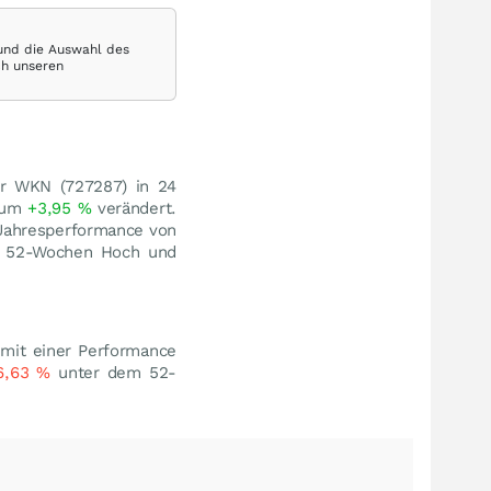
 und die Auswahl des
ch unseren
er WKN (727287) in 24
) um
+3,95
%
verändert.
 Jahresperformance von
 52-Wochen Hoch und
mit einer Performance
6,63
%
unter dem 52-