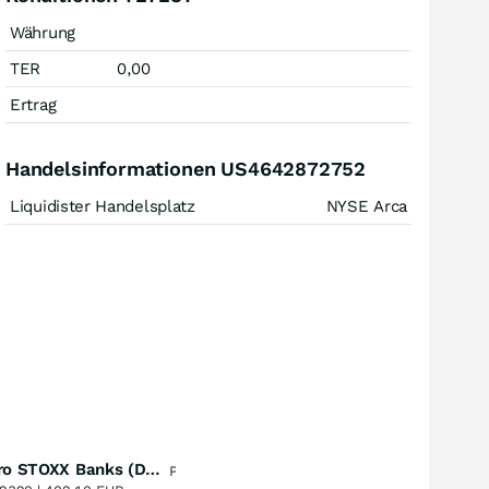
Währung
TER
0,00
Ertrag
Handelsinformationen US4642872752
Liquidister Handelsplatz
NYSE Arca
Lyxor Euro STOXX Banks (DR) UCITS ETF- Acc
Perf. 1 Jahr
+51,67
%