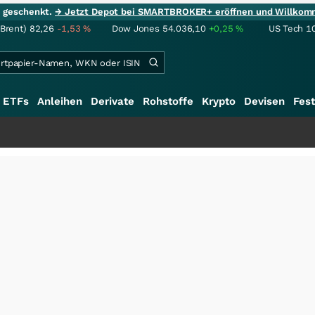
ie geschenkt.
→ Jetzt Depot bei SMARTBROKER+ eröffnen und Willkom
(Brent)
82,26
-1,53
%
Dow Jones
54.036,10
+0,25
%
US Tech 1
ETFs
Anleihen
Derivate
Rohstoffe
Krypto
Devisen
Fest