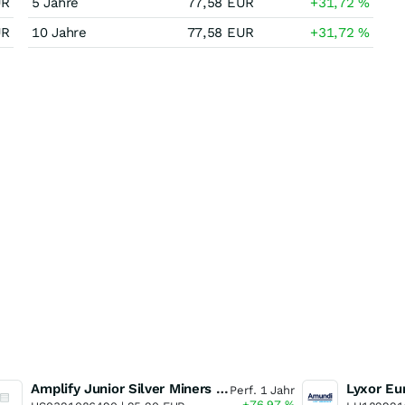
UR
5 Jahre
77,58
EUR
+31,72
%
UR
10 Jahre
77,58
EUR
+31,72
%
Amplify Junior Silver Miners ETF Junior Silver Miners ETF
Perf. 1 Jahr
+76,97
%