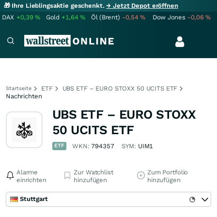
🎁 Ihre Lieblingsaktie geschenkt.
→ Jetzt Depot eröffnen
DAX
+0,39
%
Gold
+1,64
%
Öl (Brent)
-0,54
%
Dow Jones
-0,06
%
ETF
UBS ETF – EURO STOXX 50 UCITS ETF
Startseite
Nachrichten
UBS ETF – EURO STOXX
50 UCITS ETF
ETF
WKN:
794357
SYM:
UIM1
Alarme
Zur Watchlist
Zum Portfolio
einrichten
hinzufügen
hinzufügen
Stuttgart