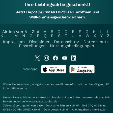
Ihre Lieblingsaktie geschenkt!
Jetzt Depot bei SMARTBROKER+ eröffnen und
Willkommensgeschenk sichern.
Aktien von A - Z:
#
A
B
C
D
E
F
G
H
I
J
K
L
M
N
O
P
Q
R
S
T
U
V
W
X
Y
Z
Impressum
Disclaimer
Datenschutz
Datenschutz-
Einstellungen
Nutzungsbedingungen
Unsere Apps:
Wenn Sie Kursdaten, Widgets oder andere Finanzinformationen benötigen, hilft
Ihnen
ARIVA
gerne.
Unsere User schätzen wallstreet-online.de: 4.8 von 5 Sternen ermittelt aus 285
Bewertungen bei www.kagels-trading.de
Zeitverzögerung der Kursdaten: Deutsche Börsen +15 Min. NASDAQ +15 Min.
NYSE +20 Min. AMEX +20 Min. Dow Jones +15 Min. Alle Angaben ohne Gewähr.