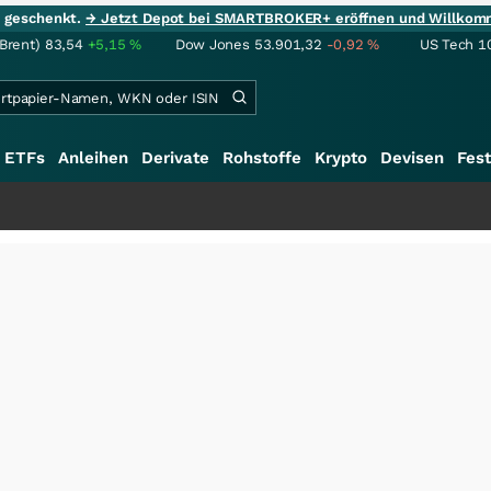
ie geschenkt.
→ Jetzt Depot bei SMARTBROKER+ eröffnen und Willkom
(Brent)
83,54
+5,15
%
Dow Jones
53.901,32
-0,92
%
US Tech 1
ETFs
Anleihen
Derivate
Rohstoffe
Krypto
Devisen
Fest