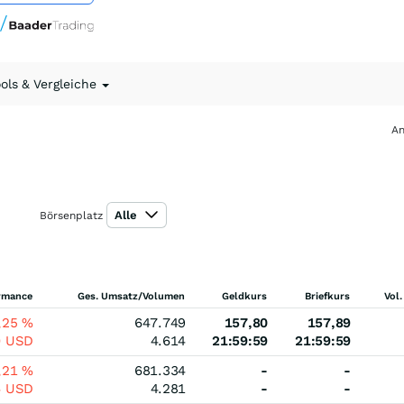
ools & Vergleiche
An
Alle
Börsenplatz
rmance
Ges. Umsatz/Volumen
Geldkurs
Briefkurs
Vol.
,25
%
647.749
157,80
157,89
0
USD
4.614
21:59:59
21:59:59
,21
%
681.334
-
-
4
USD
4.281
-
-