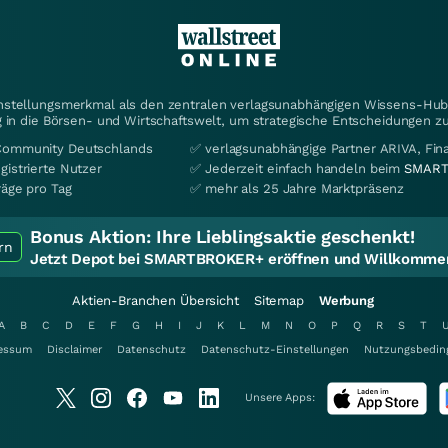
instellungsmerkmal als den zentralen verlagsunabhängigen Wissens-Hub 
 in die Börsen- und Wirtschaftswelt, um strategische Entscheidungen zu
Community Deutschlands
✅ verlagsunabhängige Partner ARIVA, Fi
gistrierte Nutzer
✅ Jederzeit einfach handeln beim
SMART
räge pro Tag
✅ mehr als 25 Jahre Marktpräsenz
Bonus Aktion:
Ihre Lieblingsaktie geschenkt!
rn
Jetzt Depot bei SMARTBROKER+ eröffnen und Willkommen
Aktien-Branchen Übersicht
Sitemap
Werbung
A
B
C
D
E
F
G
H
I
J
K
L
M
N
O
P
Q
R
S
T
essum
Disclaimer
Datenschutz
Datenschutz-Einstellungen
Nutzungsbedin
Unsere Apps: