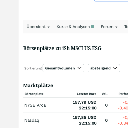
Übersicht
Kurse & Analysen
Forum
T
Börsenplätze zu iSh MSCI US ESG
Gesamtvolumen
absteigend
Sortierung
Marktplätze
Börsenplatz
Letzter Kurs
Vol.
Perfo
157,79
USD
-0
NYSE Arca
0
22:15:00
-0,4
157,85
USD
-0
Nasdaq
0
22:15:00
-0,3