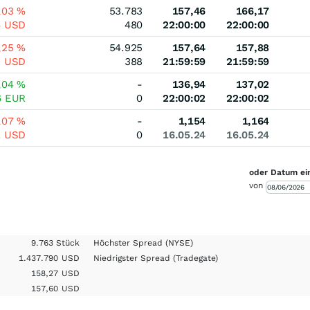
,03
%
53.783
157,46
166,17
6
USD
480
22:00:00
22:00:00
,25
%
54.925
157,64
157,88
9
USD
388
21:59:59
21:59:59
,04
%
-
136,94
137,02
6
EUR
0
22:00:02
22:00:02
,07
%
-
1,154
1,164
1
USD
0
16.05.24
16.05.24
oder Datum ei
von
9.763 Stück
Höchster Spread
(NYSE)
1.437.790
USD
Niedrigster Spread
(Tradegate)
158,27
USD
157,60
USD