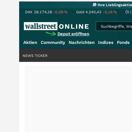
🎁 Ihre Lieblingsakt
DAX
26.174,28
-0,09
%
Gold
4.240,43
-0,16
%
Öl 
Depot eröffnen
Aktien
Community
Nachrichten
Indizes
Fonds
NEWS TICKER