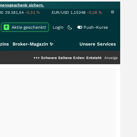
mensgeschenk sichern.
00
29.381,54
-0,51
%
EUR/USD
1,15248
-0,26
%
Aktie geschenkt!
Login
Push-Kurse
zins
Broker-Magazin ✨
Unsere Services
+++
Schwere Seltene Erden: Entsteht hier die nächste Milliard
Anzeige