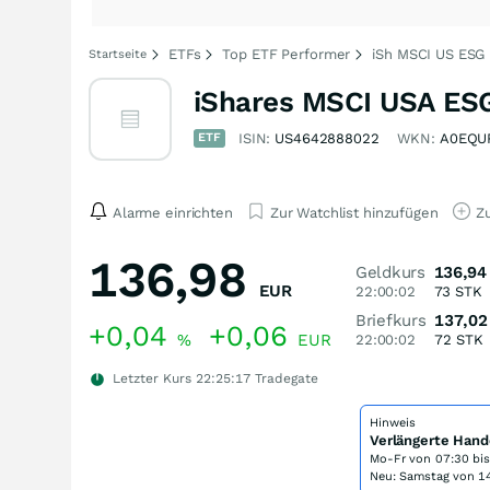
ETFs
Top ETF Performer
iSh MSCI US ESG
Startseite
iShares MSCI USA ESG
ETF
ISIN:
US4642888022
WKN:
A0EQU
Alarme einrichten
Zur Watchlist hinzufügen
Zu
136,98
Geldkurs
136,94
EUR
22:00:02
73
STK
Briefkurs
137,02
+0,04
+0,06
%
EUR
22:00:02
72
STK
Letzter Kurs
22:25:17
Tradegate
Hinweis
Verlängerte Hand
Mo-Fr von
07:30 bi
Neu: Samstag von 14