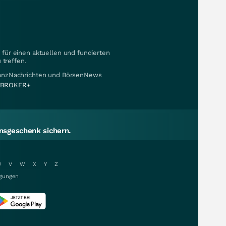
für einen aktuellen und fundierten
 treffen.
nanzNachrichten und BörsenNews
BROKER+
sgeschenk sichern.
U
V
W
X
Y
Z
gungen