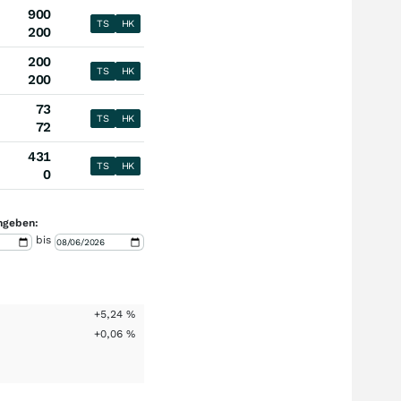
900
TS
HK
200
200
TS
HK
200
73
TS
HK
72
431
TS
HK
0
ngeben:
bis
+5,24
%
+0,06
%