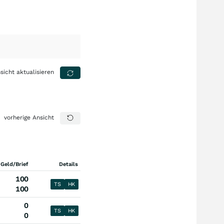
sicht aktualisieren
vorherige Ansicht
 Geld/Brief
Details
100
TS
HK
100
0
TS
HK
0