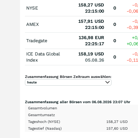
158,27
USD
-0
NYSE
0
22:15:00
-0,0
157,91
USD
-0
AMEX
0
22:15:00
-0,3
136,98
EUR
+0
Tradegate
0
22:25:17
+0,0
ICE Data Global
158,19
USD
-0
0
Index
05.08.26
-0,1
Zusammenfassung Börsen Zeitraum auswählen:
heute
Zusammenfassung aller Börsen vom 06.08.2026 23:07 Uhr
Gesamtvolumen
Gesamtumsatz
Tageshoch
(NYSE)
158,27
USD
Tagestief
(Nasdaq)
157,60
USD