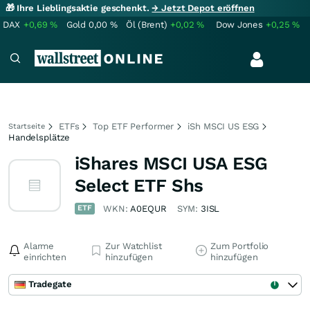
🎁 Ihre Lieblingsaktie geschenkt.
→ Jetzt Depot eröffnen
DAX
+0,69
%
Gold
0,00
%
Öl (Brent)
+0,02
%
Dow Jones
+0,25
%
ETFs
Top ETF Performer
iSh MSCI US ESG
Startseite
Handelsplätze
iShares MSCI USA ESG
Select ETF Shs
ETF
WKN:
A0EQUR
SYM:
3ISL
Alarme
Zur Watchlist
Zum Portfolio
einrichten
hinzufügen
hinzufügen
Tradegate