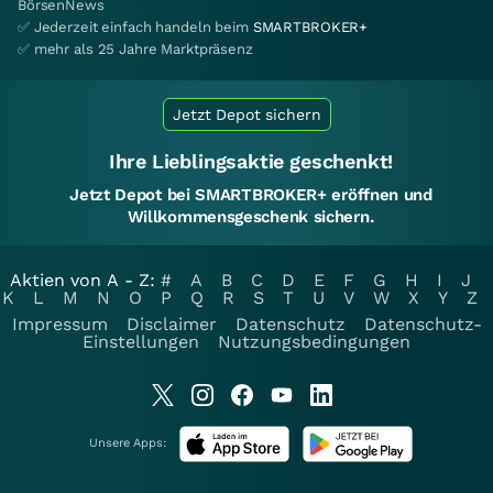
BörsenNews
✅ Jederzeit einfach handeln beim
SMARTBROKER+
✅ mehr als 25 Jahre Marktpräsenz
Jetzt Depot sichern
Ihre Lieblingsaktie geschenkt!
Jetzt Depot bei SMARTBROKER+ eröffnen und
Willkommensgeschenk sichern.
Aktien von A - Z:
#
A
B
C
D
E
F
G
H
I
J
K
L
M
N
O
P
Q
R
S
T
U
V
W
X
Y
Z
Impressum
Disclaimer
Datenschutz
Datenschutz-
Einstellungen
Nutzungsbedingungen
Unsere Apps: