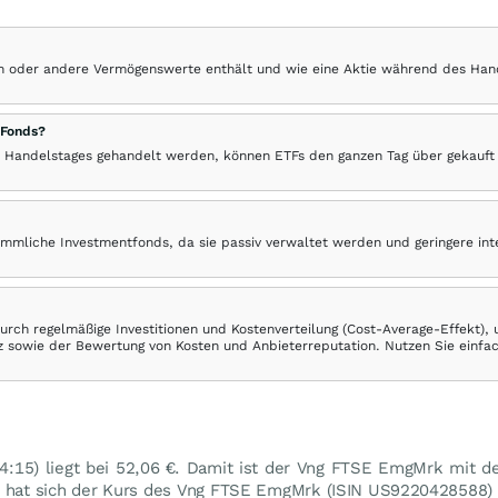
hen oder andere Vermögenswerte enthält und wie eine Aktie während des Han
 Fonds?
 Handelstages gehandelt werden, können ETFs den ganzen Tag über gekauft
ömmliche Investmentfonds, da sie passiv verwaltet werden und geringere in
rch regelmäßige Investitionen und Kostenverteilung (Cost-Average-Effekt),
ranz sowie der Bewertung von Kosten und Anbieterreputation. Nutzen Sie einfa
:15) liegt bei 52,06
€
. Damit ist der Vng FTSE EmgMrk mit d
n hat sich der Kurs des Vng FTSE EmgMrk (ISIN US9220428588