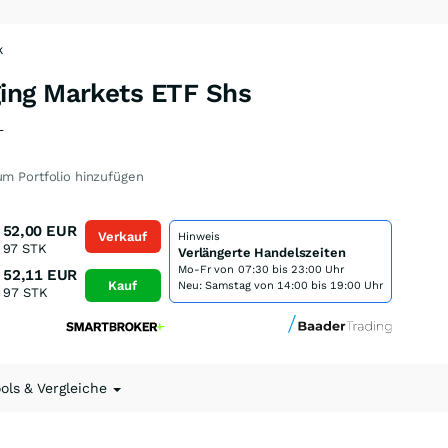
k
ing Markets ETF Shs
L
m Portfolio hinzufügen
52,00
EUR
Verkauf
Hinweis
97
STK
Verlängerte Handelszeiten
Mo-Fr von
07:30 bis 23:00 Uhr
52,11
EUR
Kauf
Neu: Samstag von 14:00 bis 19:00 Uhr
97
STK
ools & Vergleiche