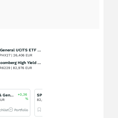
Legal & General UCITS ETF Plc - L&G Longer Dated All Commodities UCITS ETF
Perf. 1 Jahr
+28,54
%
PHX27 |
26,406 EUR
SPDR Bloomberg High Yield Bond ETF
Perf. 1 Jahr
-0,84
%
R6229 |
82,976 EUR
+0,36
+0,17
Legal & General UCITS ETF Plc - L&G Longer Dated All Commodities UCITS ETF
SPDR Bloomberg High Yield Bond ETF
%
%
EUR
82,98 EUR
chlist
Portfolio
Watchlist
Portfolio