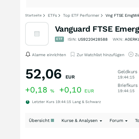
ETFs
Top ETF Performer
Vng FTSE EmgMr
Startseite
Vanguard FTSE Emerg
ETF
ISIN:
US9220428588
WKN:
A0ERK
Alarme einrichten
Zur Watchlist hinzufügen
Zu
52,06
Geldkurs
EUR
19:44:15
Briefkurs
+0,18
+0,10
%
EUR
19:44:15
Letzter Kurs
19:44:15
Lang & Schwarz
Übersicht
Kurse & Analysen
Forum
T