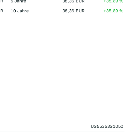
UR
5 Jahre
38,36
EUR
+35,69
%
UR
10 Jahre
38,36
EUR
+35,69
%
US55353S1050