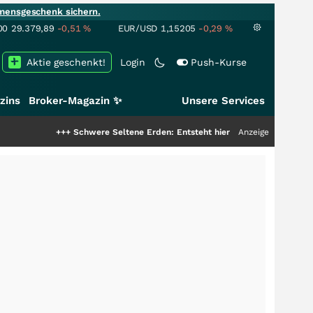
mensgeschenk sichern.
00
29.379,89
-0,51
%
EUR/USD
1,15205
-0,29
%
Aktie geschenkt!
Login
Push-Kurse
zins
Broker-Magazin ✨
Unsere Services
+++
Schwere Seltene Erden: Entsteht hier die nächste Milliardenstory?
Anzeige
++