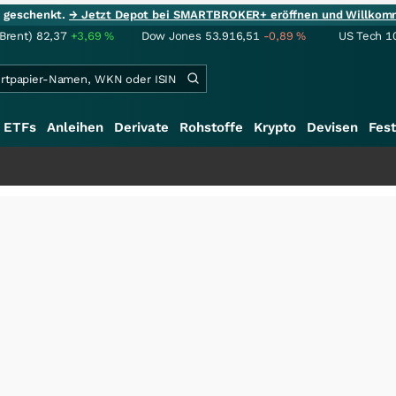
ie geschenkt.
→ Jetzt Depot bei SMARTBROKER+ eröffnen und Willkom
(Brent)
82,37
+3,69
%
Dow Jones
53.916,51
-0,89
%
US Tech 1
ETFs
Anleihen
Derivate
Rohstoffe
Krypto
Devisen
Fest