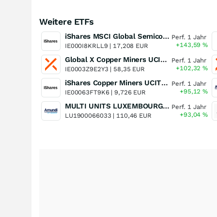
Weitere ETFs
iShares MSCI Global Semiconductors UCITS ETF USD (Acc)
Perf. 1 Jahr
+143,59
%
IE000I8KRLL9 |
17,208 EUR
Global X Copper Miners UCITS ETF USD Acc
Perf. 1 Jahr
+102,32
%
IE0003Z9E2Y3 |
58,35 EUR
iShares Copper Miners UCITS ETF
Perf. 1 Jahr
+95,12
%
IE00063FT9K6 |
9,726 EUR
MULTI UNITS LUXEMBOURG - Lyxor MSCI Semiconductors ESG Filtered
Perf. 1 Jahr
+93,04
%
LU1900066033 |
110,46 EUR