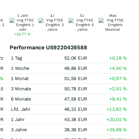
1 Jahr
3J
5J
Max
+19,77
%
Performance US9220428588
rz
1 Tag
52,06
EUR
+0,18
%
UR
1 Woche
49,86
EUR
+4,40
%
%
1 Monat
51,56
EUR
+0,97
%
15
3 Monate
50,78
EUR
+2,51
%
UR
6 Monate
47,58
EUR
+9,41
%
UR
Lfd. Jahr
46,22
EUR
+12,62
%
UR
1 Jahr
43,38
EUR
+20,01
%
UR
3 Jahre
38,36
EUR
+35,69
%