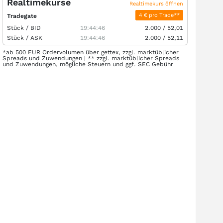
Realtimekurse
Realtimekurs öffnen
4 € pro Trade**
Tradegate
Stück /
BID
19:44:46
2.000
/
52,01
Stück /
ASK
19:44:46
2.000
/
52,11
*ab 500 EUR Ordervolumen über gettex, zzgl. marktüblicher
Spreads und Zuwendungen | ** zzgl. marktüblicher Spreads
und Zuwendungen, mögliche Steuern und ggf. SEC Gebühr