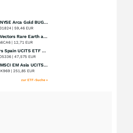
Amundi NYSE Arca Gold BUGS UCITS ETF Dist
Perf. 1 Jahr
+53,12
%
31824 |
59,46 EUR
VanEck Vectors Rare Earth and Strategic Metals UCITS ETF
Perf. 1 Jahr
+47,46
%
G6CA6 |
12,71 EUR
Xtrackers Spain UCITS ETF Distribution
Perf. 1 Jahr
+43,70
%
05336 |
47,575 EUR
iShares MSCI EM Asia UCITS ETF
Perf. 1 Jahr
+39,73
%
8K969 |
251,85 EUR
zur ETF-Suche »