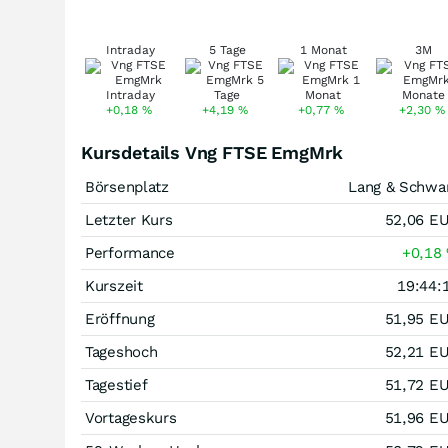
Intraday
5 Tage
1 Monat
3M
+0,18
%
+4,19
%
+0,77
%
+2,30
%
Kursdetails Vng FTSE EmgMrk
Börsenplatz
Lang & Schwa
Letzter Kurs
52,06
E
Performance
+0,18
Kurszeit
19:44:
Eröffnung
51,95
E
Tageshoch
52,21
E
Tagestief
51,72
E
Vortageskurs
51,96
E