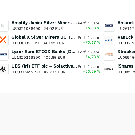
Amplify Junior Silver Miners ETF Junior Silver Miners ETF
Perf. 1 Jahr
+78,83
%
US0321086490 |
24,02 EUR
LU26117
Global X Silver Miners UCITS ETF
Perf. 1 Jahr
+73,17
%
IE000UL6CLP7 |
34,155 EUR
IE0002P
Lyxor Euro STOXX Banks (DR) UCITS ETF- Acc
Perf. 1 Jahr
+54,73
%
LU1829219390 |
402,65 EUR
LU09945
UBS (Irl) ETF plc – Solactive Global Pure Gold Miners UCITS ETF - A Dis USD o.N.
Perf. 1 Jahr
+53,89
%
IE00B7KMNP07 |
42,675 EUR
IE00B5L