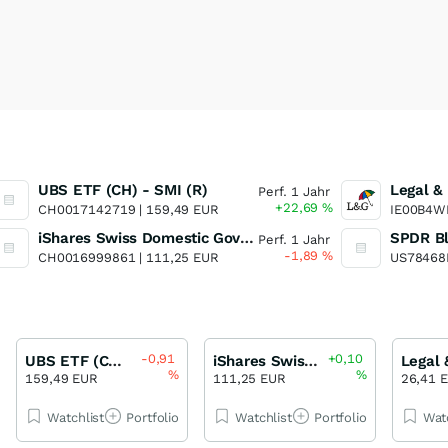
UBS ETF (CH) - SMI (R)
Perf. 1 Jahr
+22,69
%
CH0017142719 |
159,49 EUR
IE00B4W
iShares Swiss Domestic Government Bond 7-15 ETF (CH)
Perf. 1 Jahr
-1,89
%
CH0016999861 |
111,25 EUR
US78468
-0,91
+0,10
UBS ETF (CH) - SMI (R)
iShares Swiss Domestic Government Bond 7-15 ETF (CH)
%
%
159,49 EUR
111,25 EUR
26,41 
Watchlist
Portfolio
Watchlist
Portfolio
Wat