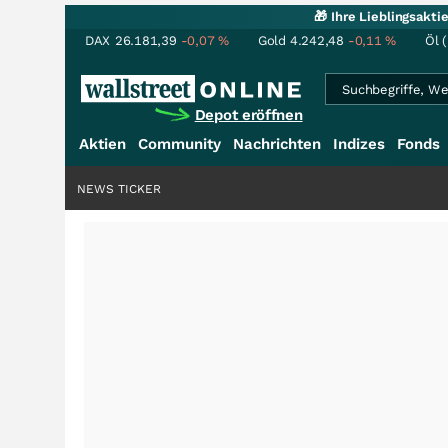
🎁 Ihre Lieblingsakt
DAX
26.181,39
-0,07
%
Gold
4.242,48
-0,11
%
Öl 
Depot eröffnen
Aktien
Community
Nachrichten
Indizes
Fonds
NEWS TICKER