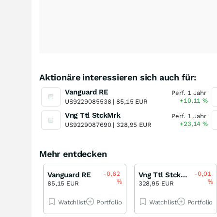
Aktionäre interessieren sich auch für:
Vanguard RE
Perf. 1 Jahr
+10,11
%
US9229085538 |
85,15 EUR
Vng Ttl StckMrk
Perf. 1 Jahr
+23,14
%
US9229087690 |
328,95 EUR
Mehr entdecken
-0,62
-0,01
Vanguard RE
Vng Ttl StckMrk
%
%
85,15 EUR
328,95 EUR
Watchlist
Portfolio
Watchlist
Portfolio