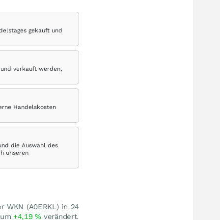
delstages gekauft und
 und verkauft werden,
terne Handelskosten
 und die Auswahl des
ch unseren
er WKN (A0ERKL) in 24
) um
+4,19
%
verändert.