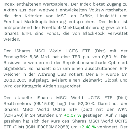
Index enthaltenen Wertpapiere. Der Index bietet Zugang zu
Aktien aus den weltweit entwickelten Volkswirtschaften,
die den Kriterien von MSCI an Größe, Liquidität und
Freefloat-Marktkapitalisierung entsprechen. Der Index ist
entsprechend der Freefloat-Marktkapitalisierung gewichtet.
iShares ETFs sind Fonds, die von BlackRock verwaltet
werden.
Der iShares MSCI World UCITS ETF (Dist) mit der
Fondsgröße 5,36 Mrd. hat eine TER p.a. von 0,50 %. Die
Basiswerte werden mit der Replikationsmethode Optimiert
abgebildet. Es handelt sich um einen ausschüttenden ETF
welcher in der Währung USD notiert. Der ETF wurde am
28.10.2005 aufgelegt, avisiert einen Zielmarkt Global und
wird der Kategorie Aktien zugeordnet.
Der aktuelle iShares MSCI World UCITS ETF (Dist)
Realtimekurs (08:15:06) liegt bei 92,00
€
. Damit ist der
iShares MSCI World UCITS ETF (Dist) mit der WKN
(A0HGV0) in 24 Stunden um
+0,07
%
gestiegen. Auf 7 Tage
gesehen hat sich der Kurs des iShares MSCI World UCITS
ETF (Dist) (ISIN IE00B0M62Q58) um
+2,48
%
verändert. Der