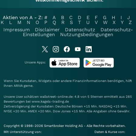
Willkommensgeschenk sichern.
Aktien von A - Z:
#
A
B
C
D
E
F
G
H
I
J
K
L
M
N
O
P
Q
R
S
T
U
V
W
X
Y
Z
Impressum
Disclaimer
Datenschutz
Datenschutz-
Einstellungen
Nutzungsbedingungen
Unsere Apps:
Wenn Sie Kursdaten, Widgets oder andere Finanzinformationen benötigen, hilft
Ihnen
ARIVA
gerne.
Unsere User schätzen wallstreet-online.de: 4.8 von 5 Sternen ermittelt aus 285
Bewertungen bei www.kagels-trading.de
Zeitverzögerung der Kursdaten: Deutsche Börsen +15 Min. NASDAQ +15 Min.
NYSE +20 Min. AMEX +20 Min. Dow Jones +15 Min. Alle Angaben ohne Gewähr.
Copyright © 1998-2026 Smartbroker Holding AG - Alle Rechte vorbehalten.
Mit Unterstützung von:
Daten & Kurse von: