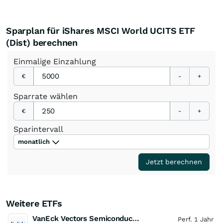
Sparplan für iShares MSCI World UCITS ETF
(Dist) berechnen
Einmalige
Einzahlung
€
-
+
Sparrate
wählen
€
-
+
Sparintervall
monatlich
Jetzt berechnen
Weitere ETFs
VanEck Vectors Semiconductor UCITS ETF
Perf. 1 Jahr