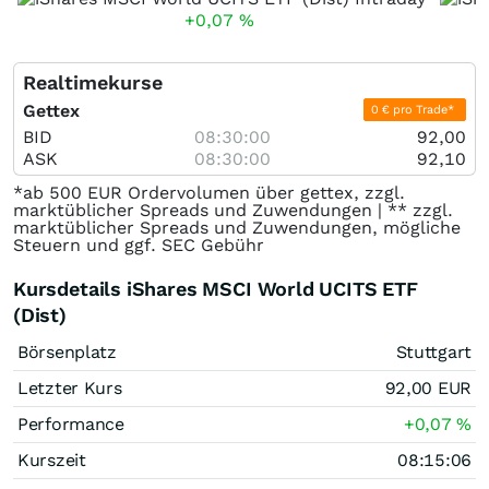
+0,07
%
Realtimekurse
Gettex
0 € pro Trade*
BID
08:30:00
92,00
ASK
08:30:00
92,10
*ab 500 EUR Ordervolumen über gettex, zzgl.
marktüblicher Spreads und Zuwendungen | ** zzgl.
marktüblicher Spreads und Zuwendungen, mögliche
Steuern und ggf. SEC Gebühr
Kursdetails iShares MSCI World UCITS ETF
(Dist)
Börsenplatz
Stuttgart
Letzter Kurs
92,00
EUR
Performance
+0,07
%
Kurszeit
08:15:06