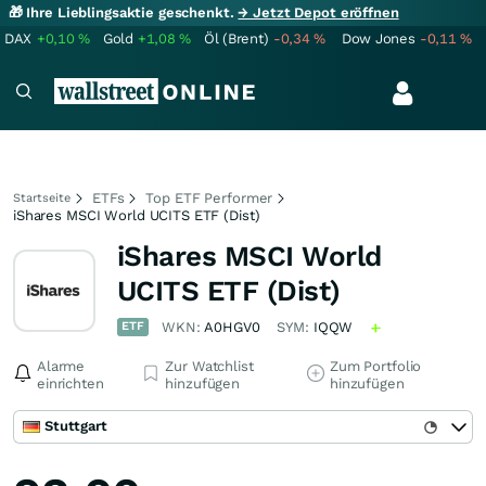
🎁 Ihre Lieblingsaktie geschenkt.
→ Jetzt Depot eröffnen
DAX
+0,10
%
Gold
+1,08
%
Öl (Brent)
-0,34
%
Dow Jones
-0,11
%
ETFs
Top ETF Performer
Startseite
iShares MSCI World UCITS ETF (Dist)
iShares MSCI World
UCITS ETF (Dist)
ETF
WKN:
A0HGV0
SYM:
IQQW
Alarme
Zur Watchlist
Zum Portfolio
einrichten
hinzufügen
hinzufügen
Stuttgart