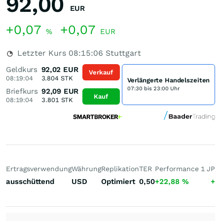
92,00
EUR
+0,07
+0,07
%
EUR
Letzter Kurs
08:15:06
Stuttgart
Geldkurs
92,02
EUR
Verkauf
08:19:04
3.804
STK
Verlängerte Handelszeiten
07:30 bis 23:00 Uhr
Briefkurs
92,09
EUR
Kauf
08:19:04
3.801
STK
Ertragsverwendung
Währung
Replikation
TER
Performance 1 J
Pe
ausschüttend
USD
Optimiert
0,50
+22,88
%
+5