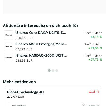
Aktionäre interessieren sich auch für:
iShares Core DAX® UCITS ETF (DE)
Perf. 1 Jahr
+8,15
%
215,85 EUR
iShares MSCI Emerging Markets UCITS ETF (Dist)
Perf. 1 Jahr
+33,56
%
56,171 EUR
iShares NASDAQ-100® UCITS ETF (DE)
Perf. 1 Jahr
+27,73
%
248,35 EUR
Mehr entdecken
-1,18
%
Global Technology AU
232,67 EUR
Watchlist
Portfolio