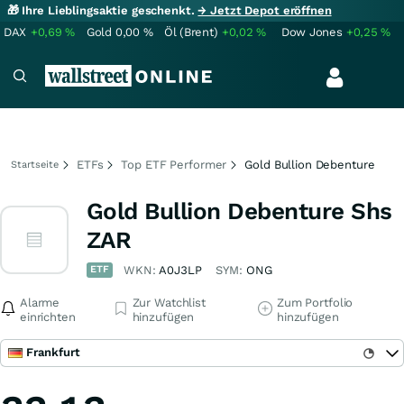
🎁 Ihre Lieblingsaktie geschenkt.
→ Jetzt Depot eröffnen
DAX
+0,69
%
Gold
0,00
%
Öl (Brent)
+0,02
%
Dow Jones
+0,25
%
ETFs
Top ETF Performer
Gold Bullion Debenture
Startseite
Gold Bullion Debenture Shs
ZAR
ETF
WKN:
A0J3LP
SYM:
ONG
Alarme
Zur Watchlist
Zum Portfolio
einrichten
hinzufügen
hinzufügen
Frankfurt