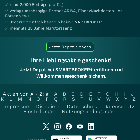
✅ rund 2.000 Beiträge pro Tag
✅ verlagsunabhängige Partner ARIVA, FinanzNachrichten und
BörsenNews
✅ Jederzeit einfach handeln beim
SMARTBROKER+
✅ mehr als 25 Jahre Marktpräsenz
Jetzt Depot sichern
Ihre Lieblingsaktie geschenkt!
Jetzt Depot bei SMARTBROKER+ eröffnen und
Willkommensgeschenk sichern.
Aktien von A - Z:
#
A
B
C
D
E
F
G
H
I
J
K
L
M
N
O
P
Q
R
S
T
U
V
W
X
Y
Z
Impressum
Disclaimer
Datenschutz
Datenschutz-
Einstellungen
Nutzungsbedingungen