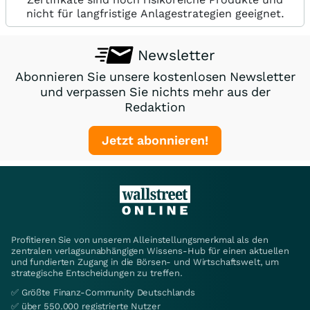
nicht für langfristige Anlagestrategien geeignet.
Newsletter
Abonnieren Sie unsere kostenlosen Newsletter
und verpassen Sie nichts mehr aus der
Redaktion
Jetzt abonnieren!
Profitieren Sie von unserem Alleinstellungsmerkmal als den
zentralen verlagsunabhängigen Wissens-Hub für einen aktuellen
und fundierten Zugang in die Börsen- und Wirtschaftswelt, um
strategische Entscheidungen zu treffen.
✅ Größte Finanz-Community Deutschlands
✅ über 550.000 registrierte Nutzer