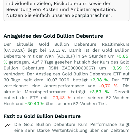
individuellen Zielen, Risikotoleranz sowie der
Bewertung von Kosten und Anbieterreputation.
Nutzen Sie einfach unseren
Sparplanrechner
.
Anlageidee des Gold Bullion Debenture
Der aktuelle Gold Bullion Debenture Realtimekurs
(
07.08.26
) liegt bei 33,13
€
. Damit ist der Gold Bullion
Debenture mit der WKN (A0J3LP) in 24 Stunden um
+0,85
%
gestiegen. Auf 7 Tage gesehen hat sich der Kurs des Gold
Bullion Debenture (ISIN ZAE000060067) um
+3,69
%
verändert. Der Anstieg des Gold Bullion Debenture ETF auf
30 Tage, seit dem 10.07.2026, beträgt
+2,38
%
. Der ETF
verzeichnet eine Jahresperformance von
-0,70
%
. Die
aktuelle Monatsperformance beträgt
+3,53
%
. Derzeit
notiert der ETF mit
-23,43
%
unter seinem 52-Wochen
Hoch und
+30,43
%
über seinem 52-Wochen Tief.
Fazit zu Gold Bullion Debenture
Die Gold Bullion Debenture Kurs Performance zeigt
eine sehr starke Wertentwicklung über den Zeitraum