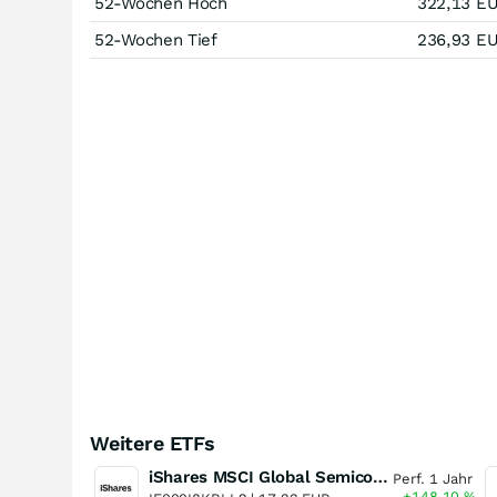
52-Wochen Hoch
322,13
E
52-Wochen Tief
236,93
E
Weitere ETFs
iShares MSCI Global Semiconductors UCITS ETF USD (Acc)
Perf. 1 Jahr
+148,10
%