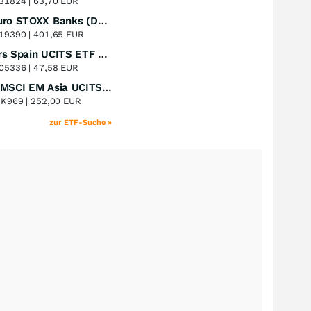
31824 |
63,70 EUR
Lyxor Euro STOXX Banks (DR) UCITS ETF- Acc
Perf. 1 Jahr
+51,31
%
19390 |
401,65 EUR
Xtrackers Spain UCITS ETF Distribution
Perf. 1 Jahr
+41,30
%
05336 |
47,58 EUR
iShares MSCI EM Asia UCITS ETF
Perf. 1 Jahr
+39,55
%
8K969 |
252,00 EUR
zur ETF-Suche »