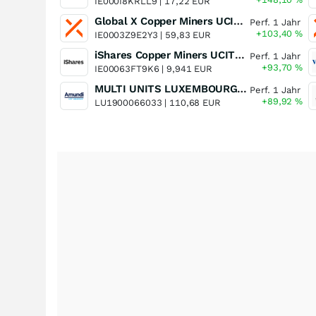
IE000I8KRLL9 |
17,22 EUR
Global X Copper Miners UCITS ETF USD Acc
Perf. 1 Jahr
+103,40
%
IE0003Z9E2Y3 |
59,83 EUR
iShares Copper Miners UCITS ETF
Perf. 1 Jahr
+93,70
%
IE00063FT9K6 |
9,941 EUR
MULTI UNITS LUXEMBOURG - Lyxor MSCI Semiconductors ESG Filtered
Perf. 1 Jahr
+89,92
%
LU1900066033 |
110,68 EUR