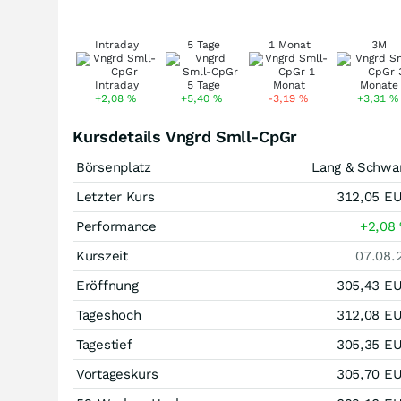
Intraday
5 Tage
1 Monat
3M
+2,08
%
+5,40
%
-3,19
%
+3,31
%
Kursdetails Vngrd Smll-CpGr
Börsenplatz
Lang & Schwa
Letzter Kurs
312,05
E
Performance
+2,08
Kurszeit
07.08.
Eröffnung
305,43
E
Tageshoch
312,08
E
Tagestief
305,35
E
Vortageskurs
305,70
E