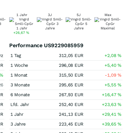
1 Jahr
3J
5J
Max
+26,67
%
Performance US9229085959
rz
1 Tag
312,05
EUR
+2,08
%
UR
1 Woche
296,08
EUR
+5,40
%
%
1 Monat
315,50
EUR
-1,09
%
26
3 Monate
295,65
EUR
+5,55
%
UR
6 Monate
267,93
EUR
+16,47
%
UR
Lfd. Jahr
252,40
EUR
+23,63
%
UR
1 Jahr
241,13
EUR
+29,41
%
UR
3 Jahre
223,45
EUR
+39,65
%