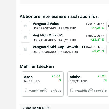
Aktionäre interessieren sich auch für:
Vanguard Value
Perf. 1 Jahr
+27,38
%
US9229087443 |
193,98 EUR
Vng High DvdndYl
Perf. 1 Jahr
+23,87
%
US9219464065 |
143,21 EUR
Vanguard Mid-Cap Growth ETF
Perf. 1 Jahr
+5,61
%
US9229085389 |
264,825 EUR
Mehr entdecken
+5,04
+1,91
Aaon
Adobe
%
%
94,83 USD
265,21 USD
Watchlist
Portfolio
Watchlist
Portfolio
Was ist ein ETF?