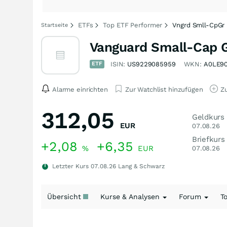
ETFs
Top ETF Performer
Vngrd Smll-CpGr
Startseite
Vanguard Small-Cap 
ETF
ISIN:
US9229085959
WKN:
A0LE9
Alarme einrichten
Zur Watchlist hinzufügen
Zu
312,05
Geldkurs
EUR
07.08.26
Briefkurs
+2,08
+6,35
%
EUR
07.08.26
Letzter Kurs
07.08.26
Lang & Schwarz
Übersicht
Kurse & Analysen
Forum
T