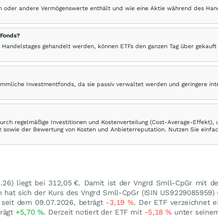
hen oder andere Vermögenswerte enthält und wie eine Aktie während des Han
 Fonds?
 Handelstages gehandelt werden, können ETFs den ganzen Tag über gekauft
ömmliche Investmentfonds, da sie passiv verwaltet werden und geringere in
rch regelmäßige Investitionen und Kostenverteilung (Cost-Average-Effekt),
ranz sowie der Bewertung von Kosten und Anbieterreputation. Nutzen Sie einfa
.26
) liegt bei 312,05
€
. Damit ist der Vngrd Smll-CpGr mit d
n hat sich der Kurs des Vngrd Smll-CpGr (ISIN US9229085959
 seit dem 09.07.2026, beträgt
-3,19
%
. Der ETF verzeichnet 
trägt
+5,70
%
. Derzeit notiert der ETF mit
-5,18
%
unter seine