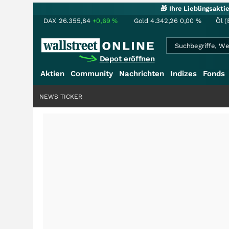
🎁 Ihre Lieblingsakt
DAX
26.355,84
+0,69
%
Gold
4.342,26
0,00
%
Öl (
Depot eröffnen
Aktien
Community
Nachrichten
Indizes
Fonds
NEWS TICKER