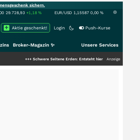
mensgeschenk sichern.
00
29.728,93
+1,18
%
EUR/USD
1,15587
0,00
%
Aktie geschenkt!
Login
Push-Kurse
zins
Broker-Magazin ✨
Unsere Services
+++
Schwere Seltene Erden: Entsteht hier die nächste Milliardenstory?
Anzeige
++