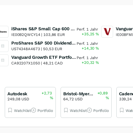
iShares S&P Small Cap 600 UCITS ETF
Perf. 1 Jahr
+35,25
%
IE00B2QWCY14 |
103,86 EUR
IE00BFM
ProShares S&P 500 Dividend Aristocrats
Perf. 1 Jahr
+14,30
%
US74348A4673 |
50,53 EUR
Vanguard Growth ETF Portfolio
Perf. 1 Jahr
+20,32
%
CA92207X1050 |
48,21 CAD
+2,73
+0,89
Autodesk
Bristol-Myers Squibb
%
%
249,08 USD
64,72 USD
339,24
Watchlist
Portfolio
Watchlist
Portfolio
Wat