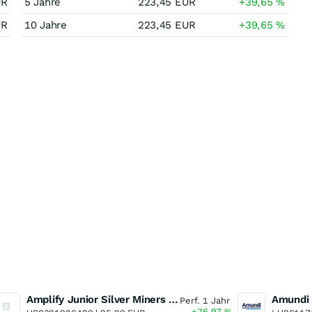
UR
5 Jahre
223,45
EUR
+39,65
%
UR
10 Jahre
223,45
EUR
+39,65
%
Amplify Junior Silver Miners ETF Junior Silver Miners ETF
Perf. 1 Jahr
+76,97
%