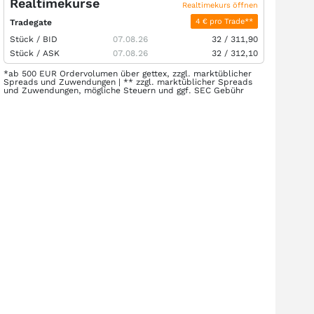
Realtimekurse
Realtimekurs öffnen
4 € pro Trade**
Tradegate
Stück /
BID
07.08.26
32
/
311,90
Stück /
ASK
07.08.26
32
/
312,10
*ab 500 EUR Ordervolumen über gettex, zzgl. marktüblicher
Spreads und Zuwendungen | ** zzgl. marktüblicher Spreads
und Zuwendungen, mögliche Steuern und ggf. SEC Gebühr