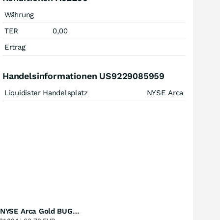
Währung
TER
0,00
Ertrag
Handelsinformationen US9229085959
Liquidister Handelsplatz
NYSE Arca
Amundi NYSE Arca Gold BUGS UCITS ETF Dist
Perf. 1 Jahr
+51,49
%