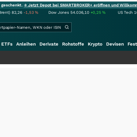
ie geschenkt.
→ Jetzt Depot bei SMARTBROKER+ eröffnen und Willkom
Brent)
82,26
-1,53
%
Dow Jones
54.036,10
+0,25
%
US Tech 1
ETFs
Anleihen
Derivate
Rohstoffe
Krypto
Devisen
Fest