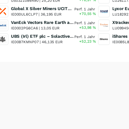
US0321086490 |
25,20 EUR
LU26117
Global X Silver Miners UCITS ETF
Perf. 1 Jahr
+70,55
%
IE000UL6CLP7 |
36,195 EUR
LU18292
VanEck Vectors Rare Earth and Strategic Metals UCITS ETF
Perf. 1 Jahr
+53,98
%
IE0002PG6CA6 |
13,05 EUR
LU09945
UBS (Irl) ETF plc – Solactive Global Pure Gold Miners UCITS ETF - A Dis USD o.N.
Perf. 1 Jahr
+52,23
%
IE00B7KMNP07 |
46,135 EUR
IE00B5L