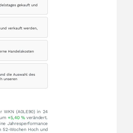
delstages gekauft und
 und verkauft werden,
terne Handelskosten
 und die Auswahl des
ch unseren
er WKN (A0LE90) in 24
) um
+5,40
%
verändert.
eine Jahresperformance
m 52-Wochen Hoch und