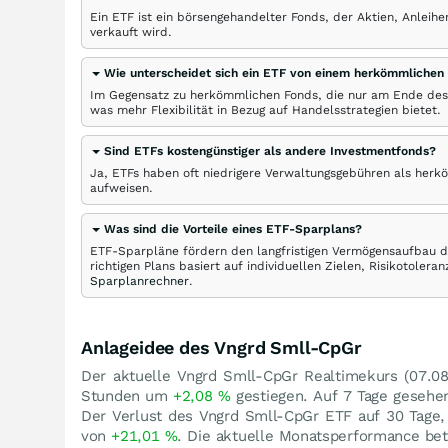
Ein ETF ist ein börsengehandelter Fonds, der Aktien, Anlei
verkauft wird.
Wie unterscheidet sich ein ETF von einem herkömmlichen
Im Gegensatz zu herkömmlichen Fonds, die nur am Ende des
was mehr Flexibilität in Bezug auf Handelsstrategien bietet.
Sind ETFs kostengünstiger als andere Investmentfonds?
Ja, ETFs haben oft niedrigere Verwaltungsgebühren als herk
aufweisen.
Was sind die Vorteile eines ETF-Sparplans?
ETF-Sparpläne fördern den langfristigen Vermögensaufbau du
richtigen Plans basiert auf individuellen Zielen, Risikotole
Sparplanrechner
.
Anlageidee des Vngrd Smll-CpGr
Der aktuelle Vngrd Smll-CpGr Realtimekurs (
07.08
Stunden um
+2,08
%
gestiegen. Auf 7 Tage gesehe
Der Verlust des Vngrd Smll-CpGr ETF auf 30 Tage,
von
+21,01
%
. Die aktuelle Monatsperformance be