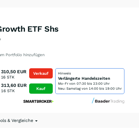
Growth ETF Shs
0
m Portfolio hinzufügen
310,50
EUR
Verkauf
Hinweis
16
STK
Verlängerte Handelszeiten
Mo-Fr von
07:30 bis 23:00 Uhr
313,60
EUR
Kauf
Neu: Samstag von 14:00 bis 19:00 Uhr
16
STK
ools & Vergleiche