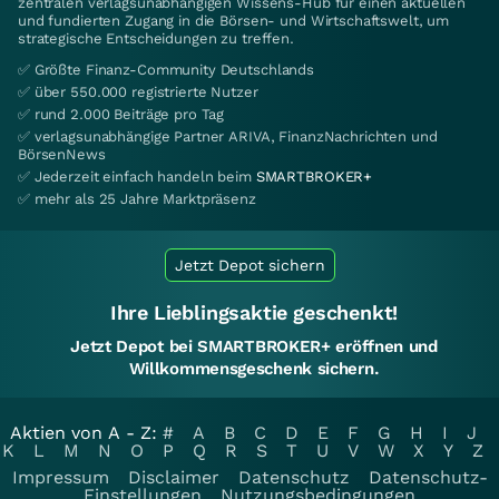
zentralen verlagsunabhängigen Wissens-Hub für einen aktuellen
und fundierten Zugang in die Börsen- und Wirtschaftswelt, um
strategische Entscheidungen zu treffen.
✅ Größte Finanz-Community Deutschlands
✅ über 550.000 registrierte Nutzer
✅ rund 2.000 Beiträge pro Tag
✅ verlagsunabhängige Partner ARIVA, FinanzNachrichten und
BörsenNews
✅ Jederzeit einfach handeln beim
SMARTBROKER+
✅ mehr als 25 Jahre Marktpräsenz
Jetzt Depot sichern
Ihre Lieblingsaktie geschenkt!
Jetzt Depot bei SMARTBROKER+ eröffnen und
Willkommensgeschenk sichern.
Aktien von A - Z:
#
A
B
C
D
E
F
G
H
I
J
K
L
M
N
O
P
Q
R
S
T
U
V
W
X
Y
Z
Impressum
Disclaimer
Datenschutz
Datenschutz-
Einstellungen
Nutzungsbedingungen