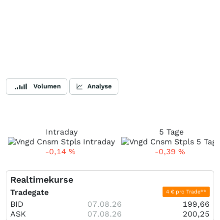
Volumen
Analyse
Intraday
5 Tage
-0,14
%
-0,39
%
Realtimekurse
Tradegate
4 € pro Trade**
BID
07.08.26
199,66
ASK
07.08.26
200,25