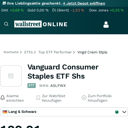
🎁 Ihre Lieblingsaktie geschenkt.
→ Jetzt Depot eröffnen
DAX
+0,69
%
Gold
0,00
%
Öl (Brent)
-1,53
%
Dow Jones
+0,25
%
ETFs
Top ETF Performer
Vngd Cnsm Stpls
Startseite
Vanguard Consumer
Staples ETF Shs
ETF
WKN:
A0LFWX
Alarme
Zur Watchlist
Zum Portfolio
einrichten
hinzufügen
hinzufügen
Lang & Schwarz