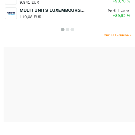
+93,70
%
9,941 EUR
MULTI UNITS LUXEMBOURG - Lyxor MSCI Semiconductors ESG Filtered
Perf. 1 Jahr
+89,92
%
110,68 EUR
zur ETF-Suche »