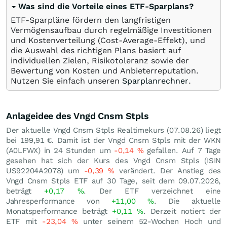
Was sind die Vorteile eines ETF-Sparplans?
ETF-Sparpläne fördern den langfristigen
Vermögensaufbau durch regelmäßige Investitionen
und Kostenverteilung (Cost-Average-Effekt), und
die Auswahl des richtigen Plans basiert auf
individuellen Zielen, Risikotoleranz sowie der
Bewertung von Kosten und Anbieterreputation.
Nutzen Sie einfach unseren
Sparplanrechner
.
Anlageidee des Vngd Cnsm Stpls
Der aktuelle Vngd Cnsm Stpls Realtimekurs (
07.08.26
) liegt
bei 199,91
€
. Damit ist der Vngd Cnsm Stpls mit der WKN
(A0LFWX) in 24 Stunden um
-0,14
%
gefallen. Auf 7 Tage
gesehen hat sich der Kurs des Vngd Cnsm Stpls (ISIN
US92204A2078) um
-0,39
%
verändert. Der Anstieg des
Vngd Cnsm Stpls ETF auf 30 Tage, seit dem 09.07.2026,
beträgt
+0,17
%
. Der ETF verzeichnet eine
Jahresperformance von
+11,00
%
. Die aktuelle
Monatsperformance beträgt
+0,11
%
. Derzeit notiert der
ETF mit
-23,04
%
unter seinem 52-Wochen Hoch und