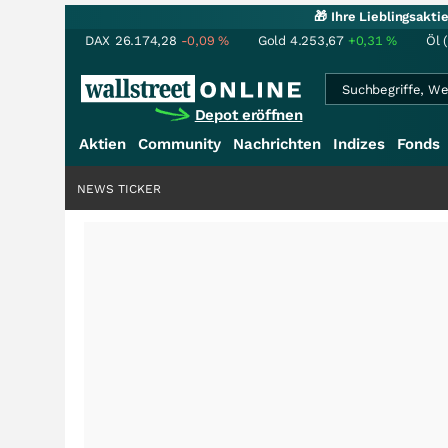
🎁 Ihre Lieblingsakt
DAX
26.174,28
-0,09
%
Gold
4.253,67
+0,31
%
Öl 
Depot eröffnen
Aktien
Community
Nachrichten
Indizes
Fonds
NEWS TICKER