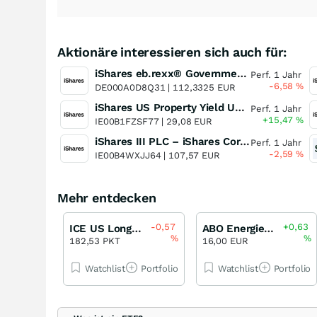
Aktionäre interessieren sich auch für:
iShares eb.rexx® Government Germany 10.5+yr UCITS ETF (DE)
Perf. 1 Jahr
-6,58
%
DE000A0D8Q31 |
112,3325 EUR
iShares US Property Yield UCITS ETF
Perf. 1 Jahr
+15,47
%
IE00B1FZSF77 |
29,08 EUR
iShares III PLC – iShares Core EO Govt Bond UCITS ETF
Perf. 1 Jahr
-2,59
%
IE00B4WXJJ64 |
107,57 EUR
Mehr entdecken
-0,57
+0,63
ICE US Long Bond Treasury Futures Index
ABO Energie Unternehmensanleihe 7,75 % bis 05/29
%
%
182,53 PKT
16,00 EUR
Watchlist
Portfolio
Watchlist
Portfolio