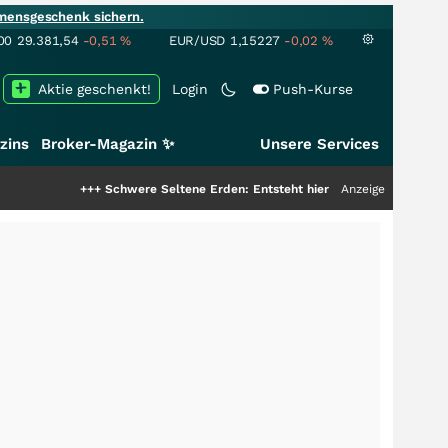
mensgeschenk sichern.
00
29.381,54
-0,51
%
EUR/USD
1,15227
-0,02
%
Aktie geschenkt!
Login
Push-Kurse
zins
Broker-Magazin ✨
Unsere Services
+++
Schwere Seltene Erden: Entsteht hier die nächste Milliardenstory?
Anzeige
++