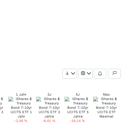
1 Jahr
3J
5J
Max
-2,56
%
-6,61
%
-19,14
%