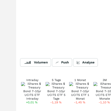
Volumen
Push
Analyse
Intraday
5 Tage
1 Monat
3M
+0,01
%
-1,19
%
-1,45
%
-1,10
%