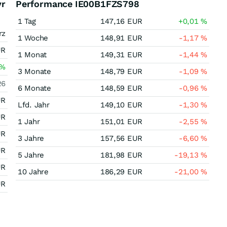
yr
Performance IE00B1FZS798
1 Tag
147,16
EUR
+0,01
%
rz
1 Woche
148,91
EUR
-1,17
%
UR
1 Monat
149,31
EUR
-1,44
%
%
3 Monate
148,79
EUR
-1,09
%
26
6 Monate
148,59
EUR
-0,96
%
UR
Lfd. Jahr
149,10
EUR
-1,30
%
UR
1 Jahr
151,01
EUR
-2,55
%
UR
3 Jahre
157,56
EUR
-6,60
%
UR
5 Jahre
181,98
EUR
-19,13
%
UR
10 Jahre
186,29
EUR
-21,00
%
UR