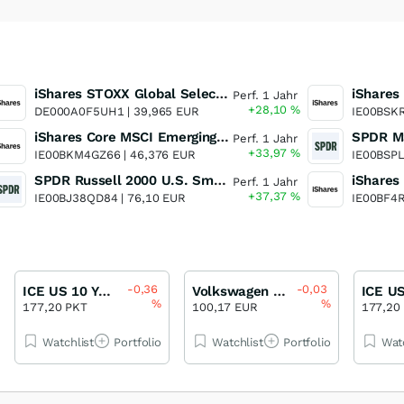
iShares STOXX Global Select Dividend 100 UCITS ETF (DE)
Perf. 1 Jahr
+28,10
%
DE000A0F5UH1 |
39,965 EUR
IE00BSK
iShares Core MSCI Emerging Markets IMI UCITS ETF
Perf. 1 Jahr
+33,97
%
IE00BKM4GZ66 |
46,376 EUR
IE00BSP
SPDR Russell 2000 U.S. Small Cap UCITS ETF
Perf. 1 Jahr
+37,37
%
IE00BJ38QD84 |
76,10 EUR
IE00BF4
-0,36
-0,03
ICE US 10 Year Treasury Futures Index
Volkswagen Unternehmensanleihe 3,375 % bis 04/28
%
%
177,20 PKT
100,17 EUR
177,20
Watchlist
Portfolio
Watchlist
Portfolio
Wat