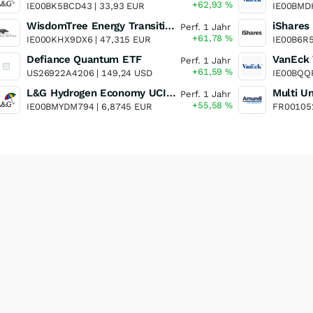
+62,93
%
IE00BK5BCD43 |
33,93 EUR
IE00BMD
WisdomTree Energy Transition Metals and Rare Earths Miners UCITS ETF
Perf. 1 Jahr
+61,78
%
IE000KHX9DX6 |
47,315 EUR
IE00B6R
Defiance Quantum ETF
Perf. 1 Jahr
+61,59
%
US26922A4206 |
149,24 USD
IE00BQQ
L&G Hydrogen Economy UCITS ETF
Perf. 1 Jahr
+55,58
%
IE00BMYDM794 |
6,8745 EUR
FR00105