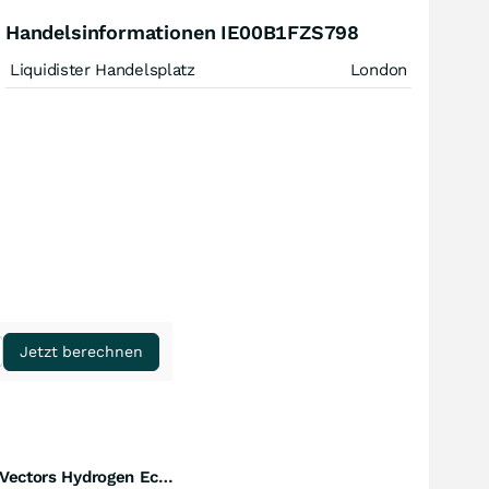
Handelsinformationen IE00B1FZS798
Liquidister Handelsplatz
London
Jetzt berechnen
VanEck Vectors Hydrogen Economy UCITS ETF A USD
Perf. 1 Jahr