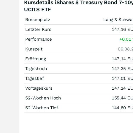
Kursdetails iShares $ Treasury Bond 7-10
UCITS ETF
Börsenplatz
Lang & Schwa
Letzter Kurs
147,16
E
Performance
+0,01
Kurszeit
06.08.
Eröffnung
147,14
E
Tageshoch
147,35
E
Tagestief
147,01
E
Vortageskurs
147,14
E
52-Wochen Hoch
155,44
E
52-Wochen Tief
144,80
E