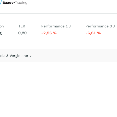
ion
TER
Performance 1 J
Performance 3 J
g
0,20
-2,56
%
-6,61
%
ools & Vergleiche