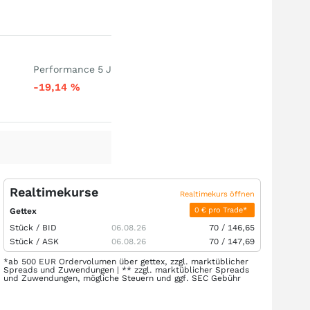
Performance 5 J
-19,14
%
Realtimekurse
Realtimekurs öffnen
0 € pro Trade*
Gettex
Stück /
BID
06.08.26
70
/
146,65
Stück /
ASK
06.08.26
70
/
147,69
*ab 500 EUR Ordervolumen über gettex, zzgl. marktüblicher
Spreads und Zuwendungen | ** zzgl. marktüblicher Spreads
und Zuwendungen, mögliche Steuern und ggf. SEC Gebühr