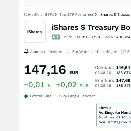
ETFs
Top ETF Performer
iShares $ Treasu
Startseite
iShares $ Treasury B
ETF
ISIN:
IE00B1FZS798
WKN:
A0LGP4
Alarme einrichten
Zur Watchlist hinzufügen
Zu
147,16
Geldkurs
146,64
EUR
06.08.26
188
ST
Briefkurs
147,69
+0,01
+0,02
%
EUR
06.08.26
188
ST
Letzter Kurs
06.08.26
Lang & Schwarz
Hinweis
Verlängerte Hand
Mo-Fr von
07:30 bi
Neu: Samstag von 14