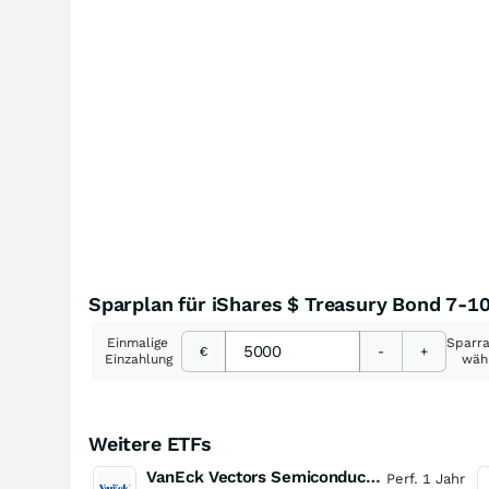
Sparplan für iShares $ Treasury Bond 7-1
Einmalige
Sparr
€
-
+
Einzahlung
wäh
Weitere ETFs
VanEck Vectors Semiconductor UCITS ETF
Perf. 1 Jahr