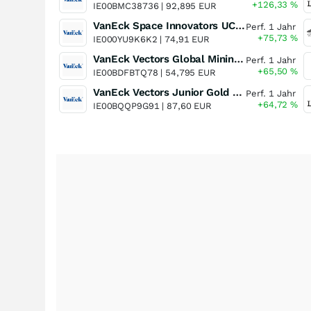
+126,33
%
IE00BMC38736 |
92,895 EUR
VanEck Space Innovators UCITS ETF
Perf. 1 Jahr
+75,73
%
IE000YU9K6K2 |
74,91 EUR
VanEck Vectors Global Mining UCITS ETF
Perf. 1 Jahr
+65,50
%
IE00BDFBTQ78 |
54,795 EUR
VanEck Vectors Junior Gold Miners UCITS ETF
Perf. 1 Jahr
+64,72
%
IE00BQQP9G91 |
87,60 EUR