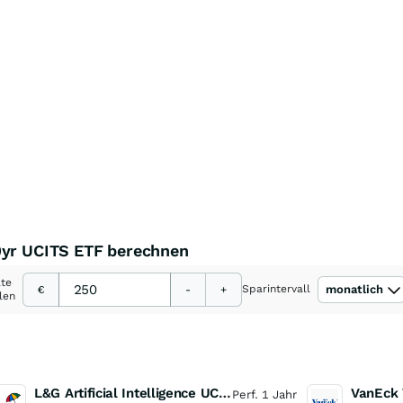
0yr UCITS ETF berechnen
ate
Sparintervall
monatlich
€
-
+
len
L&G Artificial Intelligence UCITS ETF
Perf. 1 Jahr