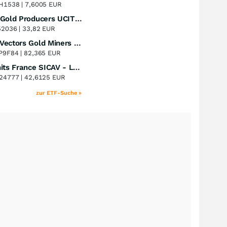
+54,29
%
H1538 |
7,6005 EUR
iShares Gold Producers UCITS ETF
Perf. 1 Jahr
+52,53
%
52036 |
33,82 EUR
VanEck Vectors Gold Miners UCITS ETF
Perf. 1 Jahr
+52,37
%
P9F84 |
82,365 EUR
Multi Units France SICAV - Lyxor MSCI New Energy ESG Filtered ( DR ) UCITS ETF
Perf. 1 Jahr
+48,74
%
24777 |
42,6125 EUR
zur ETF-Suche »