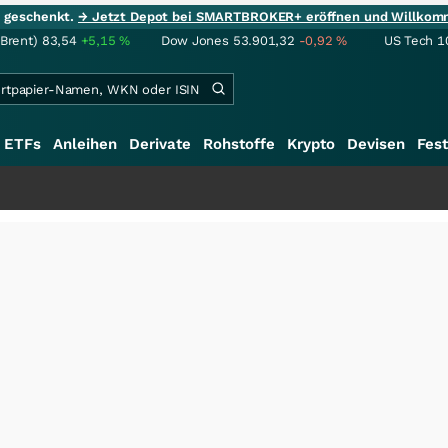
ie geschenkt.
→ Jetzt Depot bei SMARTBROKER+ eröffnen und Willkom
(Brent)
83,54
+5,15
%
Dow Jones
53.901,32
-0,92
%
US Tech 1
ETFs
Anleihen
Derivate
Rohstoffe
Krypto
Devisen
Fest