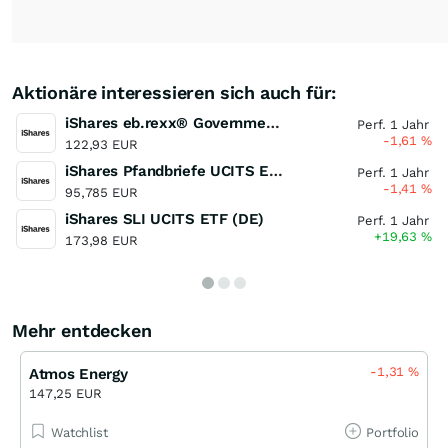
Aktionäre interessieren sich auch für:
iShares eb.rexx® Government Germany UCITS ETF (DE)
Perf. 1 Jahr
-1,61
%
122,93 EUR
iShares Pfandbriefe UCITS ETF (DE)
Perf. 1 Jahr
-1,41
%
95,785 EUR
iShares SLI UCITS ETF (DE)
Perf. 1 Jahr
+19,63
%
173,98 EUR
Mehr entdecken
-1,31
%
Atmos Energy
147,25 EUR
Watchlist
Portfolio