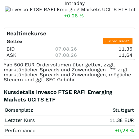
Intraday
+0,28
%
Realtimekurse
Gettex
0 € pro Trade*
BID
07.08.26
11,35
ASK
07.08.26
11,64
*ab 500 EUR Ordervolumen über gettex, zzgl.
marktüblicher Spreads und Zuwendungen | ** zzgl.
marktüblicher Spreads und Zuwendungen, mögliche
Steuern und ggf. SEC Gebühr
Kursdetails Invesco FTSE RAFI Emerging
Markets UCITS ETF
Börsenplatz
Stuttgart
Letzter Kurs
11,38
EUR
Performance
+0,28
%