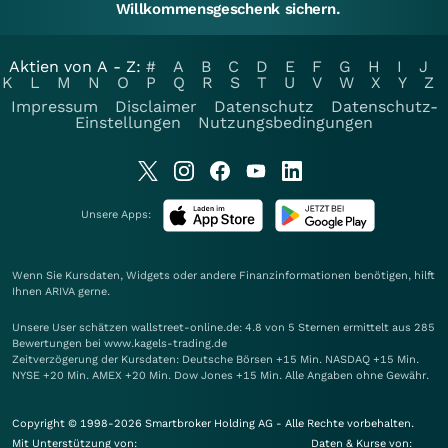
Willkommensgeschenk sichern.
Aktien von A - Z:
#
A
B
C
D
E
F
G
H
I
J
K
L
M
N
O
P
Q
R
S
T
U
V
W
X
Y
Z
Impressum
Disclaimer
Datenschutz
Datenschutz-
Einstellungen
Nutzungsbedingungen
Unsere Apps:
Wenn Sie Kursdaten, Widgets oder andere Finanzinformationen benötigen, hilft
Ihnen
ARIVA
gerne.
Unsere User schätzen wallstreet-online.de: 4.8 von 5 Sternen ermittelt aus 285
Bewertungen bei www.kagels-trading.de
Zeitverzögerung der Kursdaten: Deutsche Börsen +15 Min. NASDAQ +15 Min.
NYSE +20 Min. AMEX +20 Min. Dow Jones +15 Min. Alle Angaben ohne Gewähr.
Copyright © 1998-2026 Smartbroker Holding AG - Alle Rechte vorbehalten.
Mit Unterstützung von:
Daten & Kurse von: