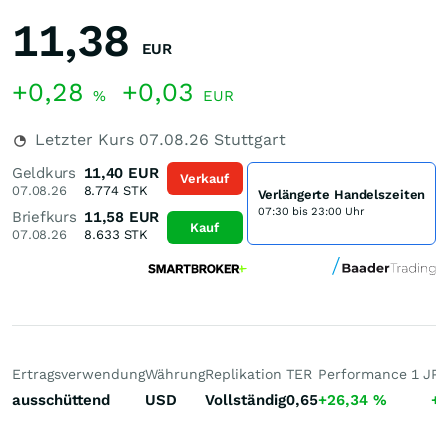
11,38
EUR
+0,28
+0,03
%
EUR
Letzter Kurs
07.08.26
Stuttgart
Geldkurs
11,40
EUR
Verkauf
07.08.26
8.774
STK
Verlängerte Handelszeiten
07:30 bis 23:00 Uhr
Briefkurs
11,58
EUR
Kauf
07.08.26
8.633
STK
Ertragsverwendung
Währung
Replikation
TER
Performance 1 J
Pe
ausschüttend
USD
Vollständig
0,65
+26,34
%
+