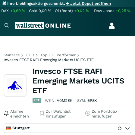
🎁 Ihre Lieblingsaktie geschenkt.
→ Jetzt Depot eröffnen
DAX
+0,69
%
Gold
0,00
%
Öl (Brent)
+0,02
%
Dow Jones
+0,25
%
ETFs
Top ETF Performer
Startseite
Invesco FTSE RAFI Emerging Markets UCITS ETF
Invesco FTSE RAFI
Emerging Markets UCITS
ETF
ETF
WKN:
A0M2EK
SYM:
6PSK
Alarme
Zur Watchlist
Zum Portfolio
einrichten
hinzufügen
hinzufügen
Stuttgart