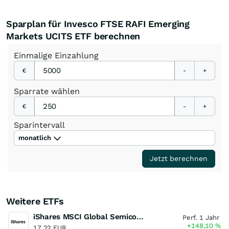
Sparplan für Invesco FTSE RAFI Emerging
Markets UCITS ETF berechnen
Einmalige
Einzahlung
€
-
+
Sparrate
wählen
€
-
+
Sparintervall
monatlich
Jetzt berechnen
Weitere ETFs
iShares MSCI Global Semiconductors UCITS ETF USD (Acc)
Perf. 1 Jahr
+148,10
%
17,22 EUR