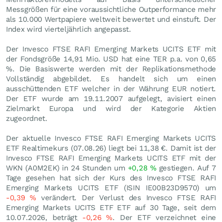
Messgrößen für eine voraussichtliche Outperformance mehr
als 10.000 Wertpapiere weltweit bewertet und einstuft. Der
Index wird vierteljährlich angepasst.
Der Invesco FTSE RAFI Emerging Markets UCITS ETF mit
der Fondsgröße 14,91 Mio.
USD
hat eine TER p.a. von 0,65
%. Die Basiswerte werden mit der Replikationsmethode
Vollständig abgebildet. Es handelt sich um einen
ausschüttenden ETF welcher in der Währung EUR notiert.
Der ETF wurde am 19.11.2007 aufgelegt, avisiert einen
Zielmarkt Europa und wird der Kategorie Aktien
zugeordnet.
Der aktuelle Invesco FTSE RAFI Emerging Markets UCITS
ETF Realtimekurs (
07.08.26
) liegt bei 11,38
€
. Damit ist der
Invesco FTSE RAFI Emerging Markets UCITS ETF mit der
WKN (A0M2EK) in 24 Stunden um
+0,28
%
gestiegen. Auf 7
Tage gesehen hat sich der Kurs des Invesco FTSE RAFI
Emerging Markets UCITS ETF (ISIN IE00B23D9570) um
-0,39
%
verändert. Der Verlust des Invesco FTSE RAFI
Emerging Markets UCITS ETF ETF auf 30 Tage, seit dem
10.07.2026, beträgt
-0,26
%
. Der ETF verzeichnet eine