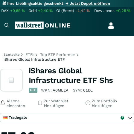
🎁 Ihre Lieblingsaktie geschenkt.
→ Jetzt Depot eröffnen
DAX
+0,69
%
Gold
+2,40
%
Öl (Brent)
-1,42
%
Dow Jones
+0,25
%
ETFs
Top ETF Performer
Startseite
iShares Global Infrastructure ETF
iShares Global
Infrastructure ETF Shs
ETF
WKN:
A0MLEA
SYM:
01DL
Alarme
Zur Watchlist
Zum Portfolio
einrichten
hinzufügen
hinzufügen
Tradegate