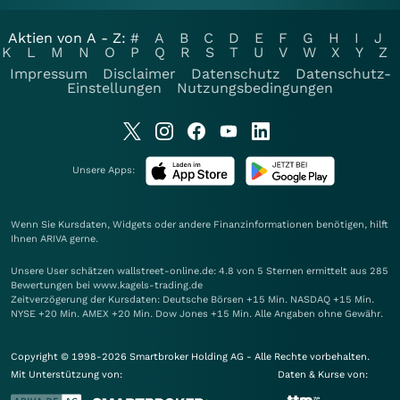
Aktien von A - Z:
#
A
B
C
D
E
F
G
H
I
J
K
L
M
N
O
P
Q
R
S
T
U
V
W
X
Y
Z
Impressum
Disclaimer
Datenschutz
Datenschutz-
Einstellungen
Nutzungsbedingungen
Unsere Apps:
Wenn Sie Kursdaten, Widgets oder andere Finanzinformationen benötigen, hilft
Ihnen
ARIVA
gerne.
Unsere User schätzen wallstreet-online.de: 4.8 von 5 Sternen ermittelt aus 285
Bewertungen bei www.kagels-trading.de
Zeitverzögerung der Kursdaten: Deutsche Börsen +15 Min. NASDAQ +15 Min.
NYSE +20 Min. AMEX +20 Min. Dow Jones +15 Min. Alle Angaben ohne Gewähr.
Copyright © 1998-2026 Smartbroker Holding AG - Alle Rechte vorbehalten.
Mit Unterstützung von:
Daten & Kurse von: