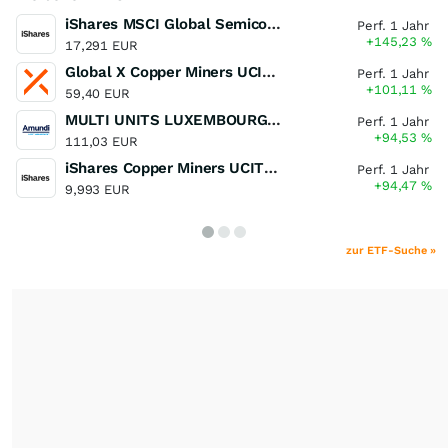
iShares MSCI Global Semiconductors UCITS ETF USD (Acc)
Perf. 1 Jahr
+145,23
%
17,291 EUR
Global X Copper Miners UCITS ETF USD Acc
Perf. 1 Jahr
+101,11
%
59,40 EUR
MULTI UNITS LUXEMBOURG - Lyxor MSCI Semiconductors ESG Filtered
Perf. 1 Jahr
+94,53
%
111,03 EUR
iShares Copper Miners UCITS ETF
Perf. 1 Jahr
+94,47
%
9,993 EUR
zur ETF-Suche »