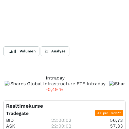
Volumen
Analyse
Intraday
-0,49
%
Realtimekurse
Tradegate
4 € pro Trade**
BID
22:00:02
56,73
ASK
22:00:02
57,33