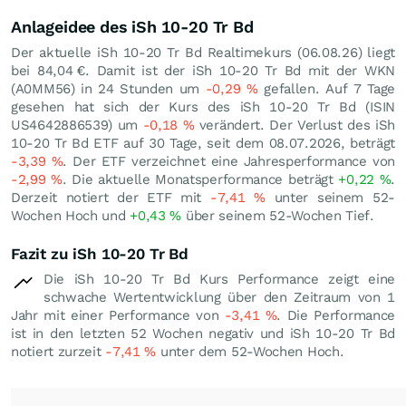
Anlageidee des iSh 10-20 Tr Bd
Der aktuelle iSh 10-20 Tr Bd Realtimekurs (
06.08.26
) liegt
bei 84,04
€
. Damit ist der iSh 10-20 Tr Bd mit der WKN
(A0MM56) in 24 Stunden um
-0,29
%
gefallen. Auf 7 Tage
gesehen hat sich der Kurs des iSh 10-20 Tr Bd (ISIN
US4642886539) um
-0,18
%
verändert. Der Verlust des iSh
10-20 Tr Bd ETF auf 30 Tage, seit dem 08.07.2026, beträgt
-3,39
%
. Der ETF verzeichnet eine Jahresperformance von
-2,99
%
. Die aktuelle Monatsperformance beträgt
+0,22
%
.
Derzeit notiert der ETF mit
-7,41
%
unter seinem 52-
Wochen Hoch und
+0,43
%
über seinem 52-Wochen Tief.
Fazit zu iSh 10-20 Tr Bd
Die iSh 10-20 Tr Bd Kurs Performance zeigt eine
schwache Wertentwicklung über den Zeitraum von 1
Jahr mit einer Performance von
-3,41
%
. Die Performance
ist in den letzten 52 Wochen negativ und iSh 10-20 Tr Bd
notiert zurzeit
-7,41
%
unter dem 52-Wochen Hoch.