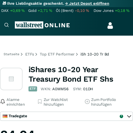
🎁 Ihre Lieblingsaktie geschenkt.
→ Jetzt Depot eröffnen
DAX
+0,69
%
Gold
+2,71
%
Öl (Brent)
-0,10
%
Dow Jones
+0,18
%
ETFs
Top ETF Performer
iSh 10-20 Tr Bd
Startseite
iShares 10-20 Year
Treasury Bond ETF Shs
ETF
WKN:
A0MM56
SYM:
01DH
Alarme
Zur Watchlist
Zum Portfolio
einrichten
hinzufügen
hinzufügen
Tradegate