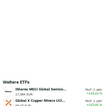
Weitere ETFs
iShares MSCI Global Semiconductors UCITS ETF USD (Acc)
Perf. 1 Jahr
+148,10
%
17,094 EUR
Global X Copper Miners UCITS ETF USD Acc
Perf. 1 Jahr
+103,40
%
59,47 EUR