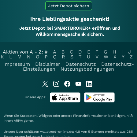
Jetzt Depot sichern
Ihre Lieblingsaktie geschenkt!
Jetzt Depot bei SMARTBROKER+ eröffnen und
Willkommensgeschenk sichern.
Aktien von A - Z:
#
A
B
C
D
E
F
G
H
I
J
K
L
M
N
O
P
Q
R
S
T
U
V
W
X
Y
Z
Impressum
Disclaimer
Datenschutz
Datenschutz-
Einstellungen
Nutzungsbedingungen
Unsere Apps:
Wenn Sie Kursdaten, Widgets oder andere Finanzinformationen benötigen, hilft
Ihnen
ARIVA
gerne.
Unsere User schätzen wallstreet-online.de: 4.8 von 5 Sternen ermittelt aus 285
Bewertungen bei www.kagels-trading.de