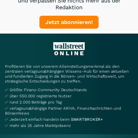
und verpassen Sie nichts mehr aus der
Redaktion
Jetzt abonnieren!
Profitieren Sie von unserem Alleinstellungsmerkmal als den
zentralen verlagsunabhängigen Wissens-Hub für einen aktuellen
und fundierten Zugang in die Börsen- und Wirtschaftswelt, um
strategische Entscheidungen zu treffen.
✅ Größte Finanz-Community Deutschlands
✅ über 550.000 registrierte Nutzer
✅ rund 2.000 Beiträge pro Tag
✅ verlagsunabhängige Partner ARIVA, FinanzNachrichten und
BörsenNews
✅ Jederzeit einfach handeln beim
SMARTBROKER+
✅ mehr als 25 Jahre Marktpräsenz