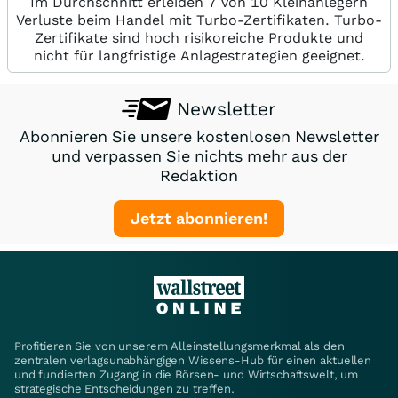
Im Durchschnitt erleiden 7 von 10 Kleinanlegern
Verluste beim Handel mit Turbo-Zertifikaten. Turbo-
Zertifikate sind hoch risikoreiche Produkte und
nicht für langfristige Anlagestrategien geeignet.
Newsletter
Abonnieren Sie unsere kostenlosen Newsletter
und verpassen Sie nichts mehr aus der
Redaktion
Jetzt abonnieren!
Profitieren Sie von unserem Alleinstellungsmerkmal als den
zentralen verlagsunabhängigen Wissens-Hub für einen aktuellen
und fundierten Zugang in die Börsen- und Wirtschaftswelt, um
strategische Entscheidungen zu treffen.