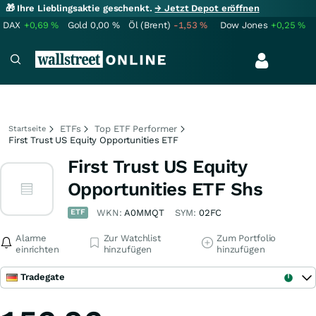
🎁 Ihre Lieblingsaktie geschenkt.
→ Jetzt Depot eröffnen
DAX
+0,69
%
Gold
0,00
%
Öl (Brent)
-1,53
%
Dow Jones
+0,25
%
ETFs
Top ETF Performer
Startseite
First Trust US Equity Opportunities ETF
First Trust US Equity
Opportunities ETF Shs
ETF
WKN:
A0MMQT
SYM:
02FC
Alarme
Zur Watchlist
Zum Portfolio
einrichten
hinzufügen
hinzufügen
Tradegate