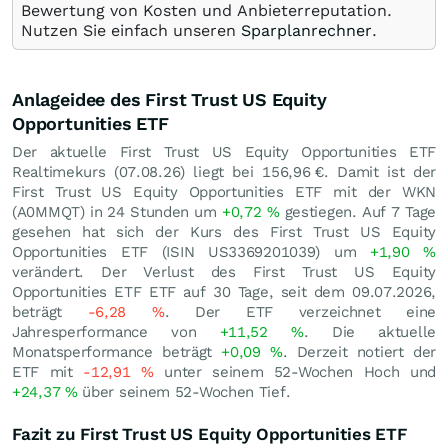
Bewertung von Kosten und Anbieterreputation.
Nutzen Sie einfach unseren
Sparplanrechner
.
Anlageidee des First Trust US Equity
Opportunities ETF
Der aktuelle First Trust US Equity Opportunities ETF
Realtimekurs (
07.08.26
) liegt bei 156,96
€
. Damit ist der
First Trust US Equity Opportunities ETF mit der WKN
(A0MMQT) in 24 Stunden um
+0,72
%
gestiegen. Auf 7 Tage
gesehen hat sich der Kurs des First Trust US Equity
Opportunities ETF (ISIN US3369201039) um
+1,90
%
verändert. Der Verlust des First Trust US Equity
Opportunities ETF ETF auf 30 Tage, seit dem 09.07.2026,
beträgt
-6,28
%
. Der ETF verzeichnet eine
Jahresperformance von
+11,52
%
. Die aktuelle
Monatsperformance beträgt
+0,09
%
. Derzeit notiert der
ETF mit
-12,91
%
unter seinem 52-Wochen Hoch und
+24,37
%
über seinem 52-Wochen Tief.
Fazit zu First Trust US Equity Opportunities ETF