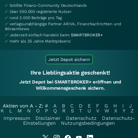
✅ Größte Finanz-Community Deutschlands
✅ über 550.000 registrierte Nutzer
✅ rund 2.000 Beiträge pro Tag
✅ verlagsunabhängige Partner ARIVA, FinanzNachrichten und
BörsenNews
✅ Jederzeit einfach handeln beim
SMARTBROKER+
✅ mehr als 25 Jahre Marktpräsenz
Jetzt Depot sichern
Ihre Lieblingsaktie geschenkt!
Jetzt Depot bei SMARTBROKER+ eröffnen und
Willkommensgeschenk sichern.
Aktien von A - Z:
#
A
B
C
D
E
F
G
H
I
J
K
L
M
N
O
P
Q
R
S
T
U
V
W
X
Y
Z
Impressum
Disclaimer
Datenschutz
Datenschutz-
Einstellungen
Nutzungsbedingungen