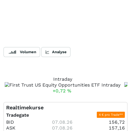
Volumen
Analyse
Intraday
+0,72
%
Realtimekurse
Tradegate
4 € pro Trade**
BID
07.08.26
156,72
ASK
07.08.26
157,16